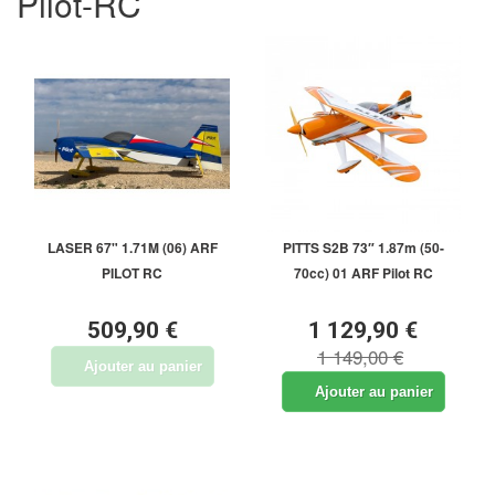
Pilot-RC
LASER 67" 1.71M (06) ARF
PITTS S2B 73″ 1.87m (50-
PILOT RC
70cc) 01 ARF Pilot RC
509,90 €
1 129,90 €
1 149,00 €
Ajouter au panier
Ajouter au panier