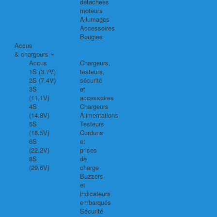
détachées
moteurs
Allumages
Accessoires
Bougies
Accus
& chargeurs
Accus
Chargeurs,
1S (3.7V)
testeurs,
2S (7.4V)
sécurité
3S
et
(11,1V)
accessoires
4S
Chargeurs
(14.8V)
Alimentations
5S
Testeurs
(18.5V)
Cordons
6S
et
(22.2V)
prises
8S
de
(29.6V)
charge
Buzzers
et
indicateurs
embarqués
Sécurité