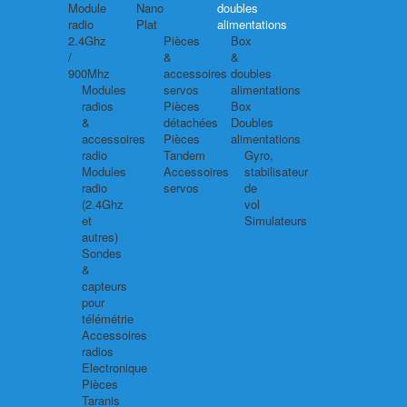
Module
Nano
doubles
radio
Plat
alimentations
2.4Ghz
Pièces
Box
/
&
&
900Mhz
accessoires
doubles
Modules
servos
alimentations
radios
Pièces
Box
&
détachées
Doubles
accessoires
Pièces
alimentations
radio
Tandem
Gyro,
Modules
Accessoires
stabilisateur
radio
servos
de
(2.4Ghz
vol
et
Simulateurs
autres)
Sondes
&
capteurs
pour
télémétrie
Accessoires
radios
Electronique
Pièces
Taranis