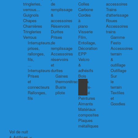
tringleries,
de
Colles
accessoires
verrous...
remplissage
Carbone
Trains
Guignols
&
Cordes
d'atterissage
Chapes
accessoires
à
Roues
Charnières
Réservoirs
piano
Accessoires
Tringleries
Durites
Visserie
trains
Verrous
Prises
Film,
Gamme
Interrupteurs,
de
Entoilage,
Festo
prises,
remplissage
Décoration
Accessoires
rallonges,
Accessoires
EPP
terrain
fils,
réservoirs
Velcro
&
...
et
&
outillage
Interrupteurs
durites
adhésifs
Outillage
Prises
Gaines
Bois
Sur
et
thermorétractables
Balsa
le
connecteurs
Buste
Contre-
terrain
Rallonges,
pilote
plaqué
Textiles
fils
Peintures
et
Aimants
Goodies
Matériaux
composites
Plaques
métalliques
Vol de nuit
& Artifices