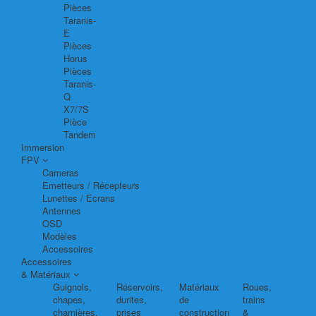
Pièces
Taranis-
E
Pièces
Horus
Pièces
Taranis-
Q
X7/7S
Pièce
Tandem
Immersion
FPV
Cameras
Emetteurs / Récepteurs
Lunettes / Ecrans
Antennes
OSD
Modèles
Accessoires
Accessoires
& Matériaux
Guignols,
Réservoirs,
Matériaux
Roues,
chapes,
durites,
de
trains
charnières,
prises
construction
&