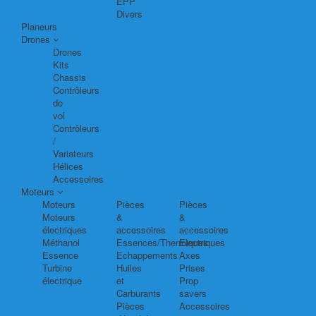
EPP
Divers
Planeurs
Drones
Drones
Kits
Chassis
Contrôleurs
de
vol
Contrôleurs
/
Variateurs
Hélices
Accessoires
Moteurs
Moteurs
Pièces
Pièces
Moteurs
&
&
électriques
accessoires
accessoires
Méthanol
Essences/Thermiques
Electriques
Essence
Echappements
Axes
Turbine
Huiles
Prises
électrique
et
Prop
Carburants
savers
Pièces
Accessoires