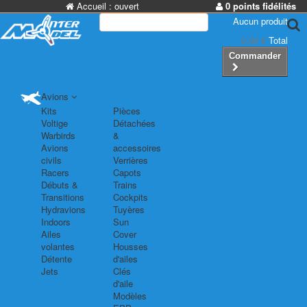
Accueil :
ouvert
0 points fidélités
Aucun produit
0,00 €
Total
Commander
Avions
Kits
Pièces
Voltige
Détachées
Warbirds
&
Avions
accessoires
civils
Verrières
Racers
Capots
Débuts &
Trains
Transitions
Cockpits
Hydravions
Tuyères
Indoors
Sun
Ailes
Cover
volantes
Housses
Détente
d'ailes
Jets
Clés
d'aile
Modèles