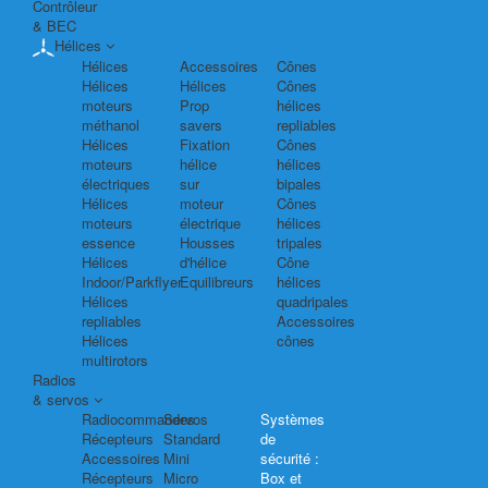
Contrôleur
& BEC
Hélices
Hélices
Accessoires
Cônes
Hélices
Hélices
Cônes
moteurs
Prop
hélices
méthanol
savers
repliables
Hélices
Fixation
Cônes
moteurs
hélice
hélices
électriques
sur
bipales
Hélices
moteur
Cônes
moteurs
électrique
hélices
essence
Housses
tripales
Hélices
d'hélice
Cône
Indoor/Parkflyer
Equilibreurs
hélices
Hélices
quadripales
repliables
Accessoires
Hélices
cônes
multirotors
Radios
& servos
Radiocommandes
Servos
Systèmes
Récepteurs
Standard
de
Accessoires
Mini
sécurité :
Récepteurs
Micro
Box et