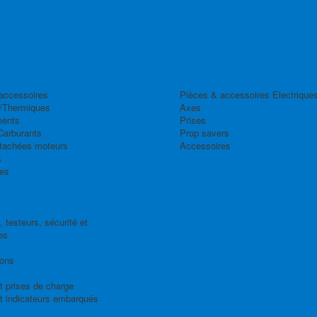
accessoires
Pièces & accessoires Electrique
/Thermiques
Axes
ents
Prises
Carburants
Prop savers
tachées moteurs
Accessoires
s
es
 testeurs, sécurité et
es
ions
t prises de charge
t indicateurs embarqués