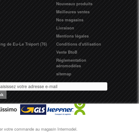
Nouveaux produits
Meilleures ventes
Nos magasins
Livraison
Mentions légales
ing de Eu-Le Tréport (76)
Conditions d'utilisation
Vente BtoB
Réglementation
aéromodèles
sitemap
ok
pérer votre commande au magasin Intermodel.