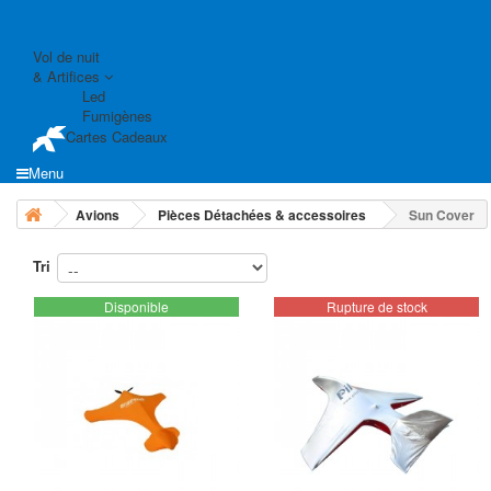
Vol de nuit
& Artifices
Led
Fumigènes
Cartes Cadeaux
Menu
Avions
Pièces Détachées & accessoires
Sun Cover
Tri
Disponible
Rupture de stock