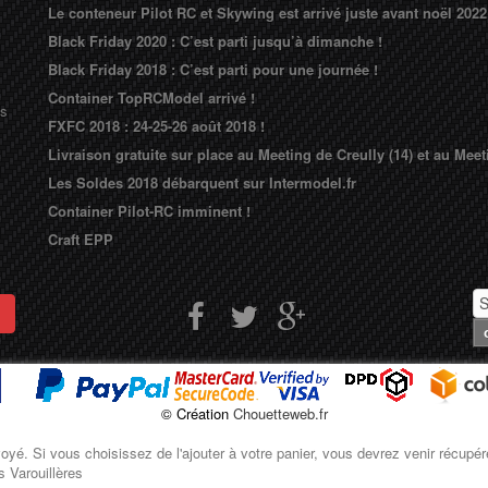
Le conteneur Pilot RC et Skywing est arrivé juste avant noël 2022
Black Friday 2020 : C’est parti jusqu’à dimanche !
Black Friday 2018 : C’est parti pour une journée !
Container TopRCModel arrivé !
ns
FXFC 2018 : 24-25-26 août 2018 !
Livraison gratuite sur place au Meeting de Creully (14) et au Meet
Les Soldes 2018 débarquent sur Intermodel.fr
Container Pilot-RC imminent !
Craft EPP
© Création
Chouetteweb.fr
nvoyé. Si vous choisissez de l'ajouter à votre panier, vous devrez venir récu
s Varouillères