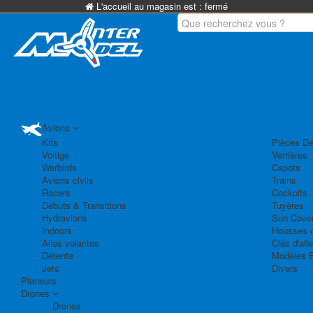
L'accueil au magasin est :
fermé
Avions
Kits
Pièces Dé
Voltige
Verrières
Warbirds
Capots
Avions civils
Trains
Racers
Cockpits
Débuts & Transitions
Tuyères
Hydravions
Sun Cove
Indoors
Housses d
Ailes volantes
Clés d'aile
Détente
Modèles 
Jets
Divers
Planeurs
Drones
Drones