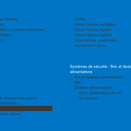
es Hélices
Cônes
rs
Cônes hélices repliables
élice sur moteur électrique
Cônes hélices bipales
'hélice
Cônes hélices tripales
rs
Cône hélices quadripales
Accessoires cônes
Systèmes de sécurité : Box et doub
alimentations
Box & doubles alimentations
Box
Doubles alimentations
Gyro, stabilisateur de vol
& accessoires servos
Simulateurs
 détachées
 Tandem
oires servos