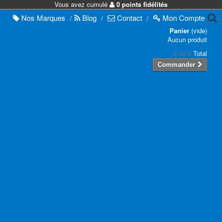
Vous avez cumulé
0 points fidélités
Nos
Marques
Blog
Contact
Mon
Compte
/
/
/
Panier
(vide)
Aucun produit
0,00 €
Total
Commander