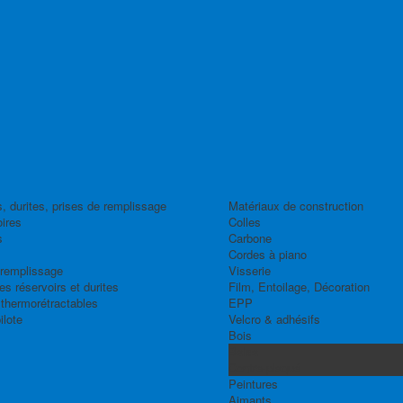
, durites, prises de remplissage
Matériaux de construction
ires
Colles
s
Carbone
Cordes à piano
 remplissage
Visserie
s réservoirs et durites
Film, Entoilage, Décoration
thermorétractables
EPP
ilote
Velcro & adhésifs
Bois
Balsa
Contre-plaqué
Peintures
Aimants