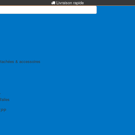
Livraison rapide
tachées & accessoires
r
'ailes
EPP