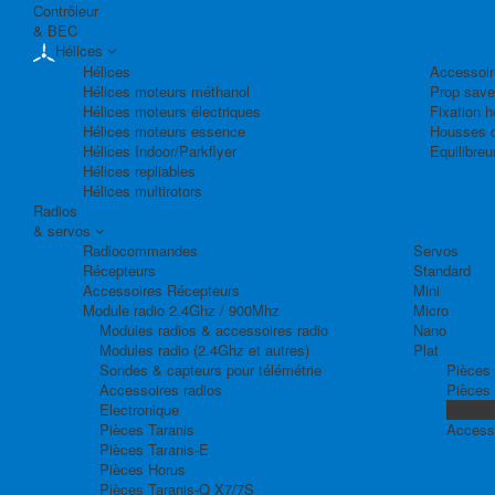
Contrôleur
& BEC
Hélices
Hélices
Accessoir
Hélices moteurs méthanol
Prop save
Hélices moteurs électriques
Fixation h
Hélices moteurs essence
Housses d
Hélices Indoor/Parkflyer
Equilibreu
Hélices repliables
Hélices multirotors
Radios
& servos
Radiocommandes
Servos
Récepteurs
Standard
Accessoires Récepteurs
Mini
Module radio 2.4Ghz / 900Mhz
Micro
Modules radios & accessoires radio
Nano
Modules radio (2.4Ghz et autres)
Plat
Sondes & capteurs pour télémétrie
Pièces 
Accessoires radios
Pièces
Electronique
Pièces
Pièces Taranis
Access
Pièces Taranis-E
Pièces Horus
Pièces Taranis-Q X7/7S