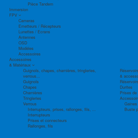
Pièce Tandem
Immersion
FPV
Cameras
Emetteurs / Récepteurs
Lunettes / Ecrans
Antennes
OSD
Modèles
Accessoires
Accessoires
& Matériaux
Guignols, chapes, charnières, tringleries,
Réservoirs
verrous...
& accesso
Guignols
Réservoir
Chapes
Durites
Charnières
Prises de
Tringleries
Accessoire
Verrous
Gaines 
Interrupteurs, prises, rallonges, fils, ...
Buste p
Interrupteurs
Prises et connecteurs
Rallonges, fils