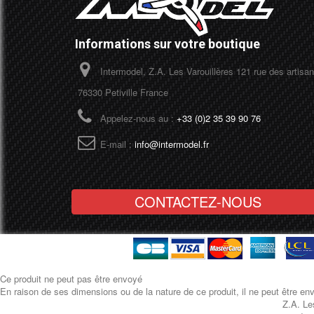
Informations sur votre boutique
Intermodel, Z.A. Les Varouillères 121 rue des artisa
76330 Petiville France
Appelez-nous au :
+33 (0)2 35 39 90 76
E-mail :
info@intermodel.fr
CONTACTEZ-NOUS
Ce produit ne peut pas être envoyé
En raison de ses dimensions ou de la nature de ce produit, il ne peut être e
Z.A. Le