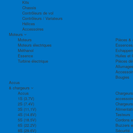
Kits
Chassis
Contrôleurs de vol
Contrôleurs / Variateurs
Hélices
Accessoires
Moteurs
Moteurs
Pièces & 
Moteurs électriques
Essences
Méthanol
Echappem
Essence
Huiles et 
Turbine électrique
Pièces dé
Allumage
Accessoir
Bougies
Accus
& chargeurs
Accus
Chargeurs,
1S (3.7V)
accessoir
2S (7.4V)
Chargeurs
3S (11,1V)
Alimentat
4S (14.8V)
Testeurs
5S (18.5V)
Cordons e
6S (22.2V)
Buzzers e
8S (29.6V)
Sécurité