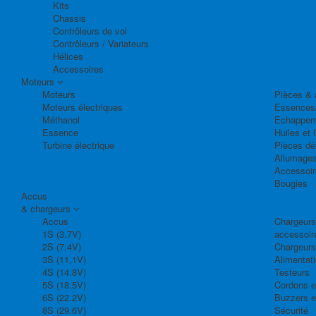
Kits
Chassis
Contrôleurs de vol
Contrôleurs / Variateurs
Hélices
Accessoires
Moteurs
Moteurs
Pièces & 
Moteurs électriques
Essences
Méthanol
Echappem
Essence
Huiles et 
Turbine électrique
Pièces dé
Allumage
Accessoir
Bougies
Accus
& chargeurs
Accus
Chargeurs,
1S (3.7V)
accessoir
2S (7.4V)
Chargeurs
3S (11,1V)
Alimentat
4S (14.8V)
Testeurs
5S (18.5V)
Cordons e
6S (22.2V)
Buzzers e
8S (29.6V)
Sécurité