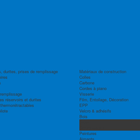
, durites, prises de remplissage
Matériaux de construction
ires
Colles
s
Carbone
Cordes à piano
 remplissage
Visserie
s réservoirs et durites
Film, Entoilage, Décoration
thermorétractables
EPP
ilote
Velcro & adhésifs
Bois
Balsa
Contre-plaqué
Peintures
Aimants