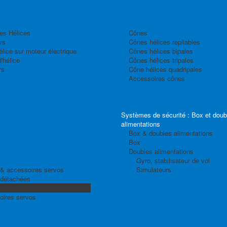
es Hélices
Cônes
rs
Cônes hélices repliables
élice sur moteur électrique
Cônes hélices bipales
'hélice
Cônes hélices tripales
rs
Cône hélices quadripales
Accessoires cônes
Systèmes de sécurité : Box et doub
alimentations
Box & doubles alimentations
Box
Doubles alimentations
Gyro, stabilisateur de vol
& accessoires servos
Simulateurs
 détachées
 Tandem
oires servos