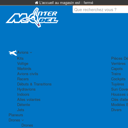
L'accueil au magasin est :
fermé
Avions
Kits
Pièces Dé
Voltige
Verrières
Warbirds
Capots
Avions civils
Trains
Racers
Cockpits
Débuts & Transitions
Tuyères
Hydravions
Sun Cove
Indoors
Housses d
Ailes volantes
Clés d'aile
Détente
Modèles 
Jets
Divers
Planeurs
Drones
Drones