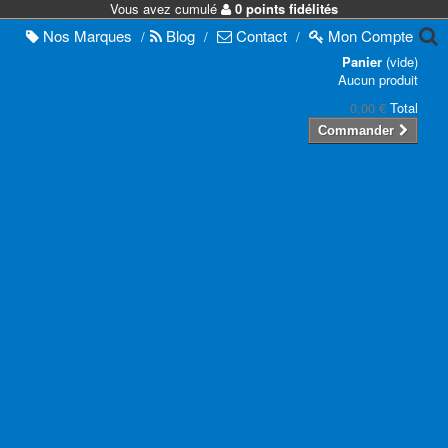
Vous avez cumulé
0 points fidélités
Nos
Marques
Blog
Contact
Mon
Compte
/
/
/
Panier
(vide)
Aucun produit
0,00 €
Total
Commander