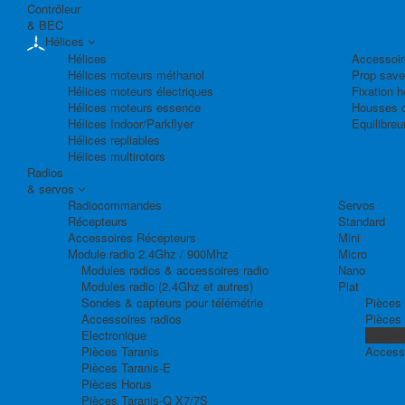
Contrôleur
& BEC
Hélices
Hélices
Accessoir
Hélices moteurs méthanol
Prop save
Hélices moteurs électriques
Fixation h
Hélices moteurs essence
Housses d
Hélices Indoor/Parkflyer
Equilibreu
Hélices repliables
Hélices multirotors
Radios
& servos
Radiocommandes
Servos
Récepteurs
Standard
Accessoires Récepteurs
Mini
Module radio 2.4Ghz / 900Mhz
Micro
Modules radios & accessoires radio
Nano
Modules radio (2.4Ghz et autres)
Plat
Sondes & capteurs pour télémétrie
Pièces 
Accessoires radios
Pièces
Electronique
Pièces
Pièces Taranis
Access
Pièces Taranis-E
Pièces Horus
Pièces Taranis-Q X7/7S