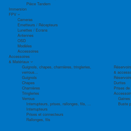
Pièce Tandem
Immersion
FPV
Cameras
Emetteurs / Récepteurs
Lunettes / Ecrans
Antennes
OSD
Modèles
Accessoires
Accessoires
& Matériaux
Guignols, chapes, charnières, tringleries,
Réservoirs
verrous...
& accesso
Guignols
Réservoir
Chapes
Durites
Charnières
Prises de
Tringleries
Accessoire
Verrous
Gaines 
Interrupteurs, prises, rallonges, fils, ...
Buste p
Interrupteurs
Prises et connecteurs
Rallonges, fils