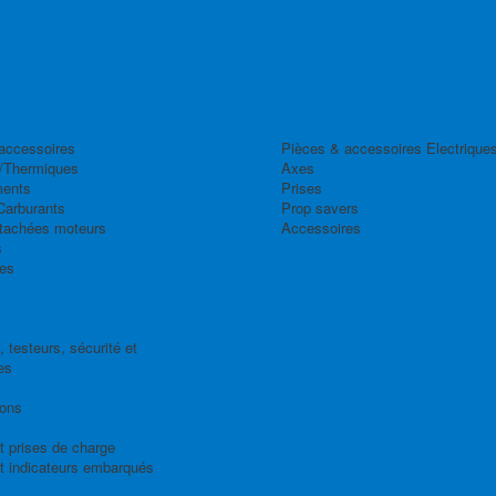
accessoires
Pièces & accessoires Electrique
/Thermiques
Axes
ents
Prises
Carburants
Prop savers
tachées moteurs
Accessoires
s
es
 testeurs, sécurité et
es
ions
t prises de charge
t indicateurs embarqués