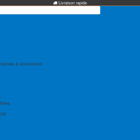
Livraison rapide
tachées & accessoires
r
'ailes
EPP