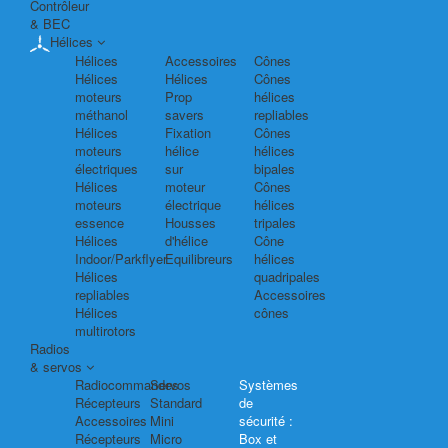
Contrôleur
& BEC
Hélices
Hélices
Accessoires
Cônes
Hélices
Hélices
Cônes
moteurs
Prop
hélices
méthanol
savers
repliables
Hélices
Fixation
Cônes
moteurs
hélice
hélices
électriques
sur
bipales
Hélices
moteur
Cônes
moteurs
électrique
hélices
essence
Housses
tripales
Hélices
d'hélice
Cône
Indoor/Parkflyer
Equilibreurs
hélices
Hélices
quadripales
repliables
Accessoires
Hélices
cônes
multirotors
Radios
& servos
Radiocommandes
Servos
Systèmes
Récepteurs
Standard
de
Accessoires
Mini
sécurité :
Récepteurs
Micro
Box et