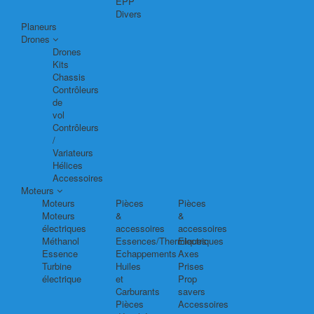
EPP
Divers
Planeurs
Drones
Drones
Kits
Chassis
Contrôleurs
de
vol
Contrôleurs
/
Variateurs
Hélices
Accessoires
Moteurs
Moteurs
Pièces
Pièces
Moteurs
&
&
électriques
accessoires
accessoires
Méthanol
Essences/Thermiques
Electriques
Essence
Echappements
Axes
Turbine
Huiles
Prises
électrique
et
Prop
Carburants
savers
Pièces
Accessoires