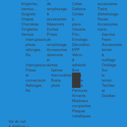
tringleries,
de
Colles
accessoires
verrous...
remplissage
Carbone
Trains
Guignols
&
Cordes
d'atterissage
Chapes
accessoires
à
Roues
Charnières
Réservoirs
piano
Accessoires
Tringleries
Durites
Visserie
trains
Verrous
Prises
Film,
Gamme
Interrupteurs,
de
Entoilage,
Festo
prises,
remplissage
Décoration
Accessoires
rallonges,
Accessoires
EPP
terrain
fils,
réservoirs
Velcro
&
...
et
&
outillage
Interrupteurs
durites
adhésifs
Outillage
Prises
Gaines
Bois
Sur
et
thermorétractables
Balsa
le
connecteurs
Buste
Contre-
terrain
Rallonges,
pilote
plaqué
Textiles
fils
Peintures
et
Aimants
Goodies
Matériaux
composites
Plaques
métalliques
Vol de nuit
& Artifices