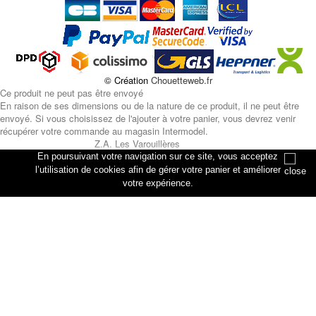
© Création
Chouetteweb.fr
Ce produit ne peut pas être envoyé
En raison de ses dimensions ou de la nature de ce produit, il ne peut être
envoyé. Si vous choisissez de l'ajouter à votre panier, vous devrez venir
récupérer votre commande au magasin Intermodel.
Z.A. Les Varouillères
rue des artisans
En poursuivant votre navigation sur ce site, vous acceptez
76330 Petiville
l’utilisation de cookies afin de gérer votre panier et améliorer
votre expérience.
Annuler
Ajouter au panier