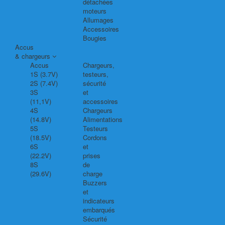
détachées
moteurs
Allumages
Accessoires
Bougies
Accus
& chargeurs
Accus
Chargeurs,
1S (3.7V)
testeurs,
2S (7.4V)
sécurité
3S
et
(11,1V)
accessoires
4S
Chargeurs
(14.8V)
Alimentations
5S
Testeurs
(18.5V)
Cordons
6S
et
(22.2V)
prises
8S
de
(29.6V)
charge
Buzzers
et
indicateurs
embarqués
Sécurité