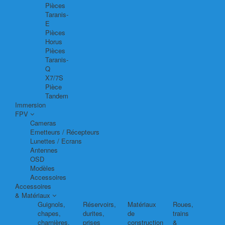
Pièces
Taranis-
E
Pièces
Horus
Pièces
Taranis-
Q
X7/7S
Pièce
Tandem
Immersion
FPV
Cameras
Emetteurs / Récepteurs
Lunettes / Ecrans
Antennes
OSD
Modèles
Accessoires
Accessoires
& Matériaux
Guignols,
Réservoirs,
Matériaux
Roues,
chapes,
durites,
de
trains
charnières,
prises
construction
&