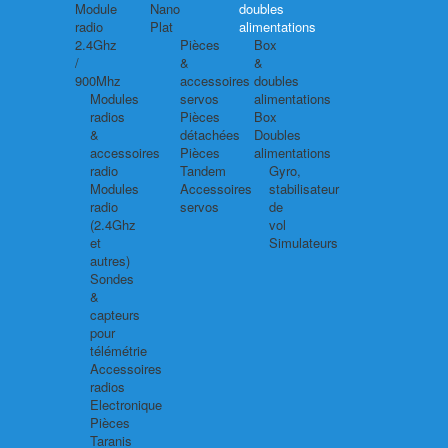
Module
Nano
doubles
radio
Plat
alimentations
2.4Ghz
Pièces
Box
/
&
&
900Mhz
accessoires
doubles
Modules
servos
alimentations
radios
Pièces
Box
&
détachées
Doubles
accessoires
Pièces
alimentations
radio
Tandem
Gyro,
Modules
Accessoires
stabilisateur
radio
servos
de
(2.4Ghz
vol
et
Simulateurs
autres)
Sondes
&
capteurs
pour
télémétrie
Accessoires
radios
Electronique
Pièces
Taranis