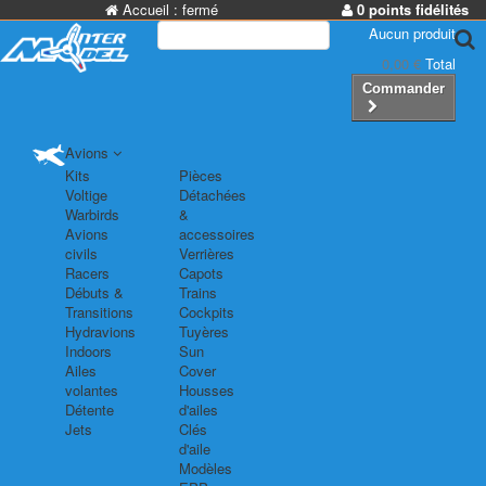
Accueil :
fermé
0 points fidélités
Aucun produit
0,00 €
Total
Commander
Avions
Kits
Pièces
Voltige
Détachées
Warbirds
&
Avions
accessoires
civils
Verrières
Racers
Capots
Débuts &
Trains
Transitions
Cockpits
Hydravions
Tuyères
Indoors
Sun
Ailes
Cover
volantes
Housses
Détente
d'ailes
Jets
Clés
d'aile
Modèles