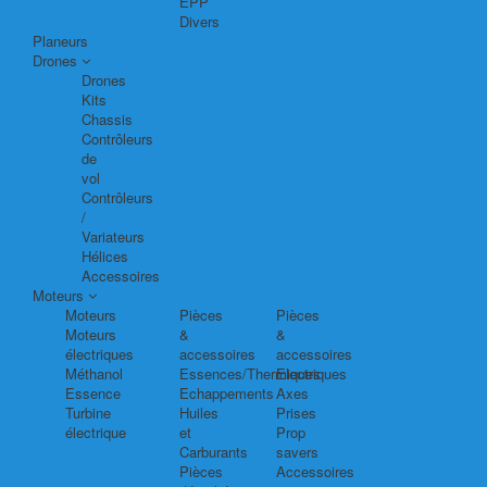
EPP
Divers
Planeurs
Drones
Drones
Kits
Chassis
Contrôleurs
de
vol
Contrôleurs
/
Variateurs
Hélices
Accessoires
Moteurs
Moteurs
Pièces
Pièces
Moteurs
&
&
électriques
accessoires
accessoires
Méthanol
Essences/Thermiques
Electriques
Essence
Echappements
Axes
Turbine
Huiles
Prises
électrique
et
Prop
Carburants
savers
Pièces
Accessoires