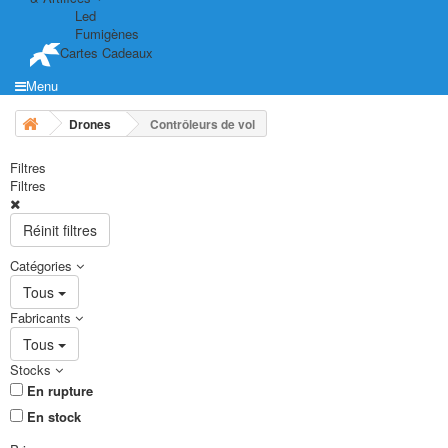
Led
Fumigènes
Cartes Cadeaux
Menu
Drones
Contrôleurs de vol
Filtres
Filtres
Réinit filtres
Catégories
Tous
Fabricants
Tous
Stocks
En rupture
En stock