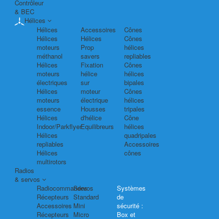
Contrôleur
& BEC
Hélices
Hélices
Accessoires
Cônes
Hélices
Hélices
Cônes
moteurs
Prop
hélices
méthanol
savers
repliables
Hélices
Fixation
Cônes
moteurs
hélice
hélices
électriques
sur
bipales
Hélices
moteur
Cônes
moteurs
électrique
hélices
essence
Housses
tripales
Hélices
d'hélice
Cône
Indoor/Parkflyer
Equilibreurs
hélices
Hélices
quadripales
repliables
Accessoires
Hélices
cônes
multirotors
Radios
& servos
Radiocommandes
Servos
Systèmes
Récepteurs
Standard
de
Accessoires
Mini
sécurité :
Récepteurs
Micro
Box et