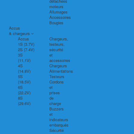
détachées
moteurs
Allumages
Accessoires
Bougies
Accus
& chargeurs
Accus
Chargeurs,
1S (3.7V)
testeurs,
2S (7.4V)
sécurité
3S
et
(11,1V)
accessoires
4S
Chargeurs
(14.8V)
Alimentations
5S
Testeurs
(18.5V)
Cordons
6S
et
(22.2V)
prises
8S
de
(29.6V)
charge
Buzzers
et
indicateurs
embarqués
Sécurité