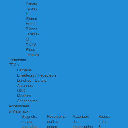
Pièces
Taranis-
E
Pièces
Horus
Pièces
Taranis-
Q
X7/7S
Pièce
Tandem
Immersion
FPV
Cameras
Emetteurs / Récepteurs
Lunettes / Ecrans
Antennes
OSD
Modèles
Accessoires
Accessoires
& Matériaux
Guignols,
Réservoirs,
Matériaux
Roues,
chapes,
durites,
de
trains
charnières,
prises
construction
&