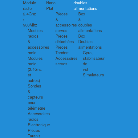
Module
Nano
doubles
radio
Plat
alimentations
2.4Ghz
Pièces
Box
/
&
&
900Mhz
accessoires
doubles
Modules
servos
alimentations
radios
Pièces
Box
&
détachées
Doubles
accessoires
Pièces
alimentations
radio
Tandem
Gyro,
Modules
Accessoires
stabilisateur
radio
servos
de
(2.4Ghz
vol
et
Simulateurs
autres)
Sondes
&
capteurs
pour
télémétrie
Accessoires
radios
Electronique
Pièces
Taranis