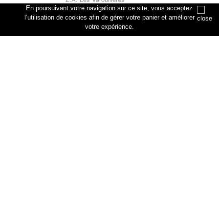
rue des artisans
En poursuivant votre navigation sur ce site, vous acceptez
76330 Petiville
l’utilisation de cookies afin de gérer votre panier et améliorer
votre expérience.
Annuler
Ajouter au panier