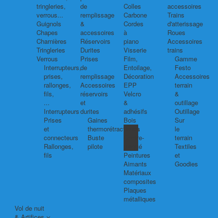
tringleries,
de
Colles
accessoires
verrous...
remplissage
Carbone
Trains
Guignols
&
Cordes
d'atterissage
Chapes
accessoires
à
Roues
Charnières
Réservoirs
piano
Accessoires
Tringleries
Durites
Visserie
trains
Verrous
Prises
Film,
Gamme
Interrupteurs,
de
Entoilage,
Festo
prises,
remplissage
Décoration
Accessoires
rallonges,
Accessoires
EPP
terrain
fils,
réservoirs
Velcro
&
...
et
&
outillage
Interrupteurs
durites
adhésifs
Outillage
Prises
Gaines
Bois
Sur
et
thermorétractables
Balsa
le
connecteurs
Buste
Contre-
terrain
Rallonges,
pilote
plaqué
Textiles
fils
Peintures
et
Aimants
Goodies
Matériaux
composites
Plaques
métalliques
Vol de nuit
& Artifices