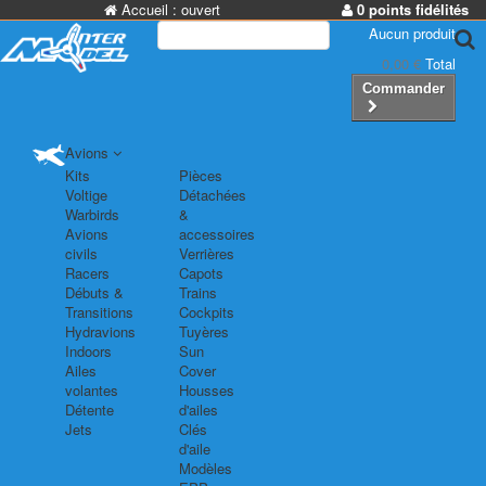
Accueil :
ouvert
0 points fidélités
Aucun produit
0,00 €
Total
Commander
Avions
Kits
Pièces
Voltige
Détachées
Warbirds
&
Avions
accessoires
civils
Verrières
Racers
Capots
Débuts &
Trains
Transitions
Cockpits
Hydravions
Tuyères
Indoors
Sun
Ailes
Cover
volantes
Housses
Détente
d'ailes
Jets
Clés
d'aile
Modèles