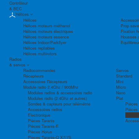
Contrôleur
& BEC
Hélices
Hélices
Accessoir
Hélices moteurs méthanol
Prop save
Hélices moteurs électriques
Fixation h
Hélices moteurs essence
Housses d
Hélices Indoor/Parkflyer
Equilibreu
Hélices repliables
Hélices multirotors
Radios
& servos
Radiocommandes
Servos
Récepteurs
Standard
Accessoires Récepteurs
Mini
Module radio 2.4Ghz / 900Mhz
Micro
Modules radios & accessoires radio
Nano
Modules radio (2.4Ghz et autres)
Plat
Sondes & capteurs pour télémétrie
Pièces 
Accessoires radios
Pièces
Electronique
Pièces
Pièces Taranis
Access
Pièces Taranis-E
Pièces Horus
Pièces Taranis-Q X7/7S