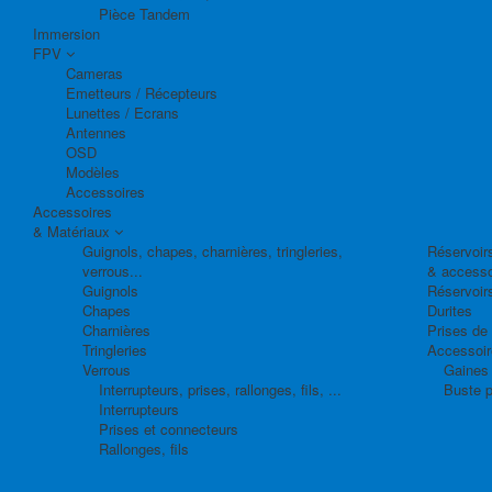
Pièce Tandem
Immersion
FPV
Cameras
Emetteurs / Récepteurs
Lunettes / Ecrans
Antennes
OSD
Modèles
Accessoires
Accessoires
& Matériaux
Guignols, chapes, charnières, tringleries,
Réservoirs
verrous...
& accesso
Guignols
Réservoir
Chapes
Durites
Charnières
Prises de
Tringleries
Accessoire
Verrous
Gaines 
Interrupteurs, prises, rallonges, fils, ...
Buste p
Interrupteurs
Prises et connecteurs
Rallonges, fils