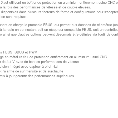
 Xact utilisent un boîtier de protection en aluminium entièrement usiné CNC 
t à la fois des performances de vitesse et de couple élevées.
 disponibles dans plusieurs facteurs de forme et configurations pour s'adapter
ision sont requises.
nnent en charge le protocole FBUS, qui permet aux données de télémétrie (com
à la radio en connectant soit un récepteur compatible FBUS, soit un contrôleu
o ainsi que d'autres options peuvent désormais être définies via l'outil de con
oles FBUS, SBUS et PWM
age en métal et étui de protection entièrement en aluminium usiné CNC
n de 8,4 V avec de bonnes performances de vitesse
ision intégré avec capteur à effet Hall
 l'alarme de surintensité et de surchauffe
 mis à jour garantit des performances supérieures