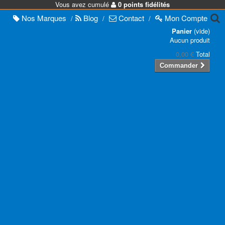
Vous avez cumulé
0 points fidélités
Nos
Marques
Blog
Contact
Mon
Compte
/
/
/
Panier
(vide)
Aucun produit
0,00 €
Total
Commander