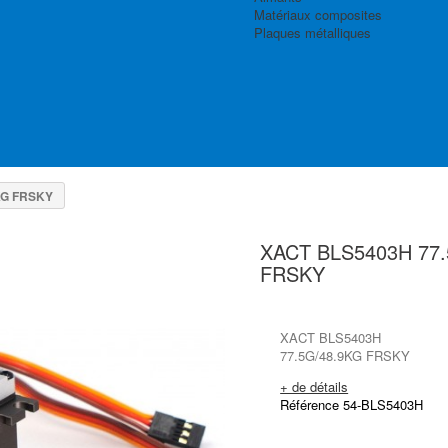
Matériaux composites
Plaques métalliques
KG FRSKY
XACT BLS5403H 77.
FRSKY
XACT BLS5403H
77.5G/48.9KG FRSKY
+ de détails
Référence 54-BLS5403H