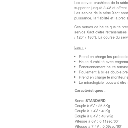
Les servos brushless de la série
supporter jusqu'à 8,4V et offren
Les servos de la série Xact sont
puissance, la fiabilité et la préc
Ces servos de haute qualité pre
servos Xact d'être retransmises 
/ 120° / 180°). La course du serv
Les +
:
Prend en charge les protoc
Haute durabilité avec engren
Fonctionnement haute tensio
Roulement à billes double préc
Prend en charge le moniteur et
Le micrologiciel pouvant être
Caractéristiques
:
Servo
STANDARD
Couple à 6V : 35.5Kg
Couple à 7.4V : 43Kg
Couple à 8.4V : 48.9Kg
Vitesse à 6V : 0.11sec/60°
Vitesse à 7.4V : 0.09sec/60°