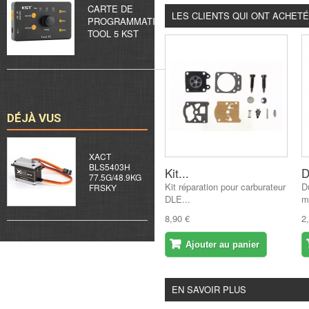
CARTE DE
LES CLIENTS QUI ONT ACHET
PROGRAMMATION
TOOL 5 KST
DÉJÀ VUS
XACT
BLS5403H
Kit...
D
77.5G/48.9KG
Kit réparation pour carburateur
D
FRSKY
DLE...
m
8,90 €
2
Ajouter au panier
EN SAVOIR PLUS