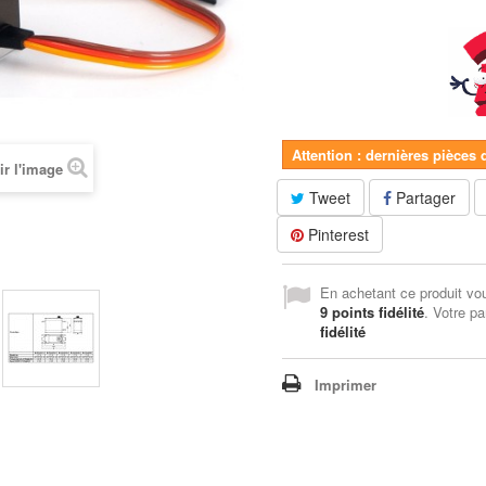
Attention : dernières pièces 
ir l'image
Tweet
Partager
Pinterest
En achetant ce produit vo
9
points fidélité
. Votre pa
fidélité
Imprimer