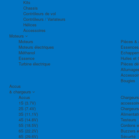
Kits
Chassis
Contrôleurs de vol
Contrôleurs / Variateurs
Hélices
Accessoires
Moteurs
Moteurs
Pièces & 
Moteurs électriques
Essences
Méthanol
Echappem
Essence
Huiles et 
Turbine électrique
Pièces dé
Allumage
Accessoir
Bougies
Accus
& chargeurs
Accus
Chargeurs,
1S (3.7V)
accessoir
2S (7.4V)
Chargeurs
3S (11,1V)
Alimentat
4S (14.8V)
Testeurs
5S (18.5V)
Cordons e
6S (22.2V)
Buzzers e
8S (29.6V)
Sécurité