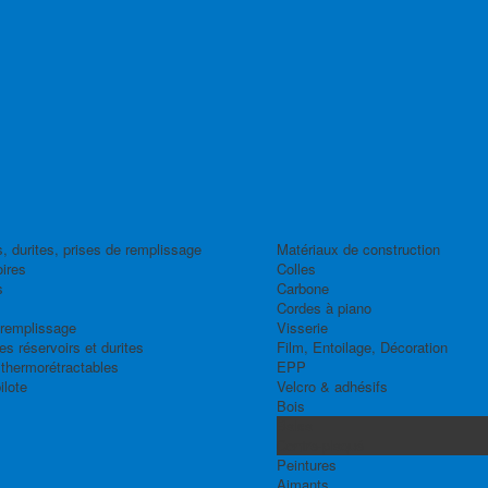
, durites, prises de remplissage
Matériaux de construction
ires
Colles
s
Carbone
Cordes à piano
 remplissage
Visserie
s réservoirs et durites
Film, Entoilage, Décoration
thermorétractables
EPP
ilote
Velcro & adhésifs
Bois
Balsa
Contre-plaqué
Peintures
Aimants