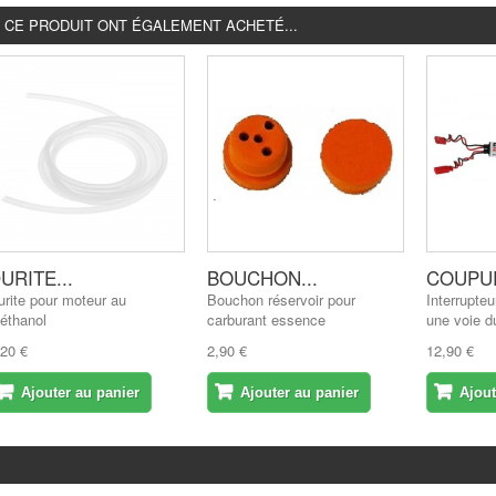
É CE PRODUIT ONT ÉGALEMENT ACHETÉ...
URITE...
BOUCHON...
COUPUR
urite pour moteur au
Bouchon réservoir pour
Interrupte
éthanol
carburant essence
une voie du
,20 €
2,90 €
12,90 €
Ajouter au panier
Ajouter au panier
Ajout