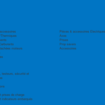
accessoires
Pièces & accessoires Electrique
/Thermiques
Axes
ents
Prises
Carburants
Prop savers
tachées moteurs
Accessoires
s
es
 testeurs, sécurité et
es
ions
t prises de charge
t indicateurs embarqués