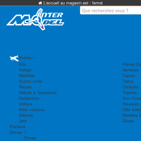
L'accueil au magasin est :
fermé
Avions
Kits
Pièces Dé
Voltige
Verrières
Warbirds
Capots
Avions civils
Trains
Racers
Cockpits
Débuts & Transitions
Tuyères
Hydravions
Sun Cove
Indoors
Housses d
Ailes volantes
Clés d'aile
Détente
Modèles 
Jets
Divers
Planeurs
Drones
Drones