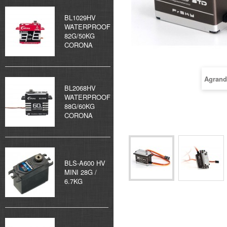
BL1029HV
WATERPROOF
82G/50KG
CORONA
Agrand
BL2068HV
WATERPROOF
88G/60KG
CORONA
BLS-A600 HV
MINI 28G /
6.7KG