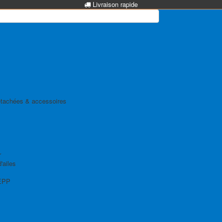
Livraison rapide
tachées & accessoires
r
'ailes
EPP