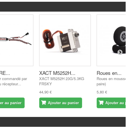
E...
XACT M5252H...
Roues en...
ur commandé par
XACT M5252H 23G/5.3KG
Roues en mousse 
 récepteur...
FRSKY
paire)
44,90 €
5,80 €
er au panier
Ajouter au panier
Ajouter au pa