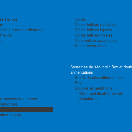
es Hélices
Cônes
rs
Cônes hélices repliables
élice sur moteur électrique
Cônes hélices bipales
'hélice
Cônes hélices tripales
rs
Cône hélices quadripales
Accessoires cônes
Systèmes de sécurité : Box et doub
alimentations
Box & doubles alimentations
Box
Doubles alimentations
Gyro, stabilisateur de vol
& accessoires servos
Simulateurs
 détachées
 Tandem
oires servos