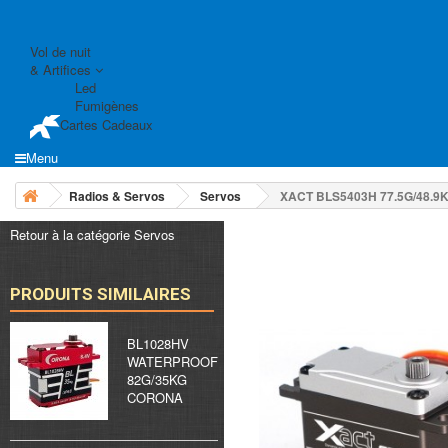
Vol de nuit
& Artifices
Led
Fumigènes
Cartes Cadeaux
Menu
Radios & Servos
Servos
XACT BLS5403H 77.5G/48.9
Retour à la catégorie Servos
PRODUITS SIMILAIRES
BL1028HV
WATERPROOF
82G/35KG
CORONA