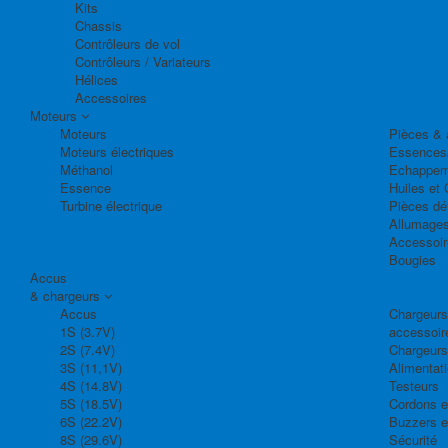
Kits
Chassis
Contrôleurs de vol
Contrôleurs / Variateurs
Hélices
Accessoires
Moteurs
Moteurs
Pièces & 
Moteurs électriques
Essences
Méthanol
Echappem
Essence
Huiles et 
Turbine électrique
Pièces dé
Allumage
Accessoir
Bougies
Accus
& chargeurs
Accus
Chargeurs,
1S (3.7V)
accessoir
2S (7.4V)
Chargeurs
3S (11,1V)
Alimentat
4S (14.8V)
Testeurs
5S (18.5V)
Cordons e
6S (22.2V)
Buzzers e
8S (29.6V)
Sécurité