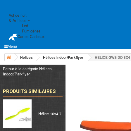
Vol de nuit
& Artifices
Led
Fumigènes
Cartes Cadeaux
Menu
Hélices
Hélices Indoor/Parkflyer
HELICE GWS DD 8X4
Retour à la catégorie Hélices
Indoor/Parkflyer
PRODUITS SIMILAIRES
Hélice 10x4.7