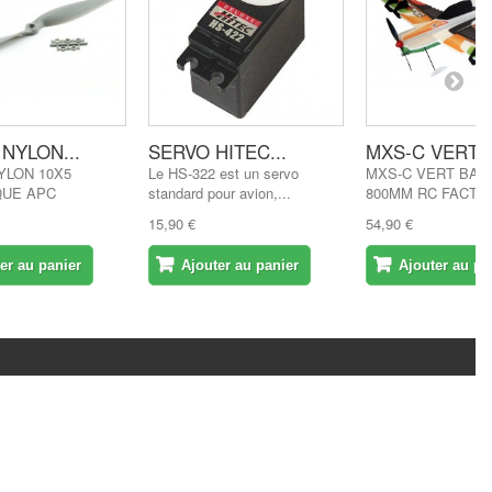
 NYLON...
SERVO HITEC...
MXS-C VERT..
YLON 10X5
Le HS-322 est un servo
MXS-C VERT BAC
QUE APC
standard pour avion,...
800MM RC FACTO
15,90 €
54,90 €
er au panier
Ajouter au panier
Ajouter au pa