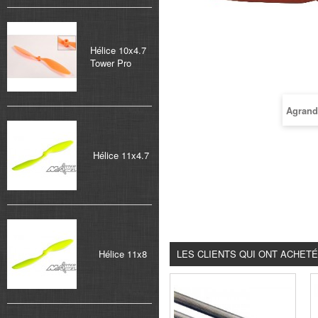
Hélice 10x4.7
Tower Pro
Agrand
Hélice 11x4.7
Hélice 11x8
LES CLIENTS QUI ONT ACHET