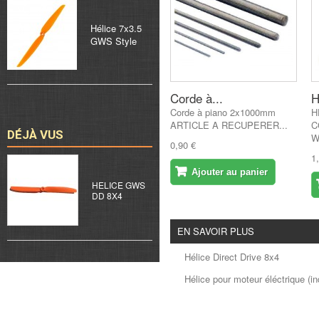
Hélice 7x3.5
GWS Style
Corde à...
H
Corde à piano 2x1000mm
H
ARTICLE A RECUPERER...
C
DÉJÀ VUS
W
0,90 €
1
Ajouter au panier
HELICE GWS
DD 8X4
EN SAVOIR PLUS
Hélice Direct Drive 8x4
Hélice pour moteur éléctrique (ind