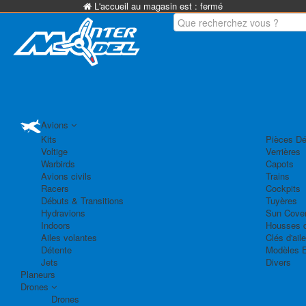
L'accueil au magasin est :
fermé
Avions
Kits
Pièces Dé
Voltige
Verrières
Warbirds
Capots
Avions civils
Trains
Racers
Cockpits
Débuts & Transitions
Tuyères
Hydravions
Sun Cove
Indoors
Housses d
Ailes volantes
Clés d'aile
Détente
Modèles 
Jets
Divers
Planeurs
Drones
Drones