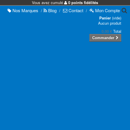
Vous avez cumulé
0 points fidélités
Nos
Marques
Blog
Contact
Mon
Compte
/
/
/
Panier
(vide)
Aucun produit
0,00 €
Total
Commander