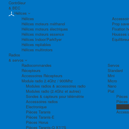
Contrôleur
& BEC
Hélices
Hélices
Accessoir
Hélices moteurs méthanol
Prop save
Hélices moteurs électriques
Fixation h
Hélices moteurs essence
Housses d
Hélices Indoor/Parkflyer
Equilibreu
Hélices repliables
Hélices multirotors
Radios
& servos
Radiocommandes
Servos
Récepteurs
Standard
Accessoires Récepteurs
Mini
Module radio 2.4Ghz / 900Mhz
Micro
Modules radios & accessoires radio
Nano
Modules radio (2.4Ghz et autres)
Plat
Sondes & capteurs pour télémétrie
Pièces 
Accessoires radios
Pièces
Electronique
Pièces
Pièces Taranis
Access
Pièces Taranis-E
Pièces Horus
Pièces Taranis-Q X7/7S