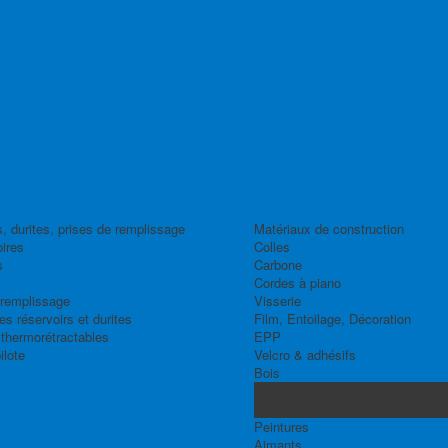
, durites, prises de remplissage
Matériaux de construction
ires
Colles
s
Carbone
Cordes à piano
 remplissage
Visserie
s réservoirs et durites
Film, Entoilage, Décoration
thermorétractables
EPP
ilote
Velcro & adhésifs
Bois
Balsa
Contre-plaqué
Peintures
Aimants