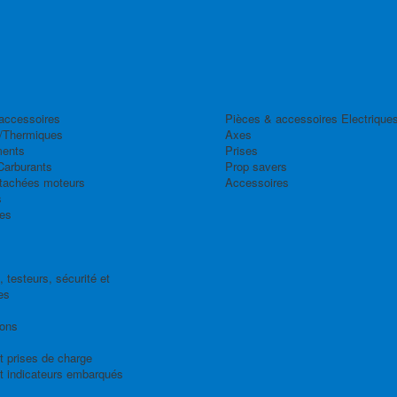
accessoires
Pièces & accessoires Electrique
/Thermiques
Axes
ents
Prises
Carburants
Prop savers
tachées moteurs
Accessoires
s
es
 testeurs, sécurité et
es
ions
t prises de charge
t indicateurs embarqués