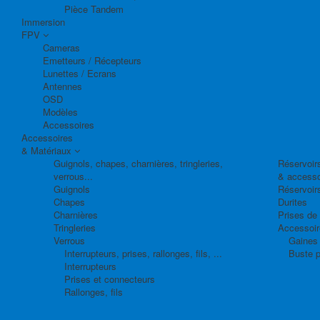
Pièce Tandem
Immersion
FPV
Cameras
Emetteurs / Récepteurs
Lunettes / Ecrans
Antennes
OSD
Modèles
Accessoires
Accessoires
& Matériaux
Guignols, chapes, charnières, tringleries,
Réservoirs
verrous...
& accesso
Guignols
Réservoir
Chapes
Durites
Charnières
Prises de
Tringleries
Accessoire
Verrous
Gaines 
Interrupteurs, prises, rallonges, fils, ...
Buste p
Interrupteurs
Prises et connecteurs
Rallonges, fils