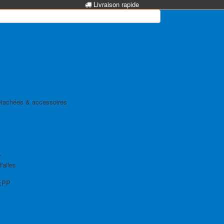
Livraison rapide
tachées & accessoires
r
'ailes
EPP