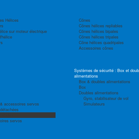
es Hélices
Cônes
rs
Cônes hélices repliables
élice sur moteur électrique
Cônes hélices bipales
'hélice
Cônes hélices tripales
rs
Cône hélices quadripales
Accessoires cônes
Systèmes de sécurité : Box et doub
alimentations
Box & doubles alimentations
Box
Doubles alimentations
Gyro, stabilisateur de vol
& accessoires servos
Simulateurs
 détachées
 Tandem
oires servos