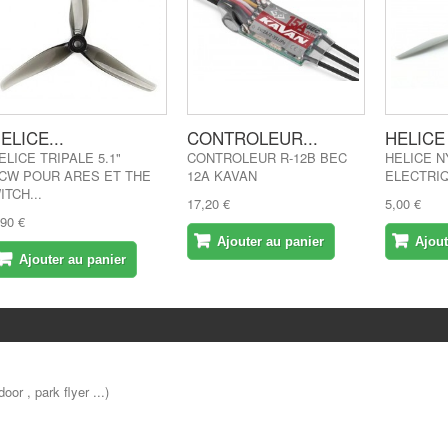
ELICE...
CONTROLEUR...
HELICE
ELICE TRIPALE 5.1"
CONTROLEUR R-12B BEC
HELICE N
CW POUR ARES ET THE
12A KAVAN
ELECTRI
ITCH...
17,20 €
5,00 €
,90 €
Ajouter au panier
Ajout
Ajouter au panier
oor , park flyer ...)