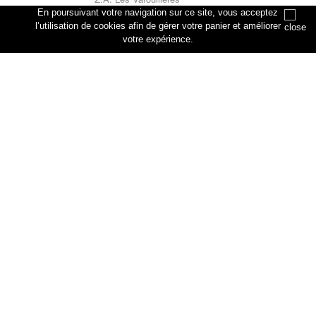
rue des artisans
En poursuivant votre navigation sur ce site, vous acceptez
76330 Petiville
l’utilisation de cookies afin de gérer votre panier et améliorer
votre expérience.
Annuler
Ajouter au panier