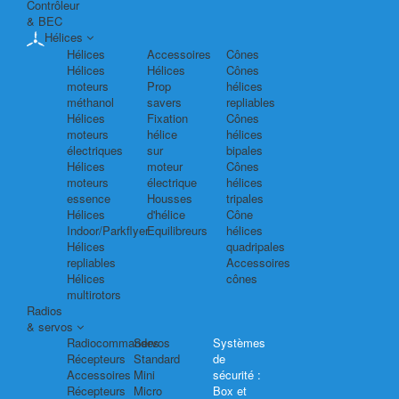
Contrôleur
& BEC
Hélices
Hélices
Accessoires
Cônes
Hélices
Hélices
Cônes
moteurs
Prop
hélices
méthanol
savers
repliables
Hélices
Fixation
Cônes
moteurs
hélice
hélices
électriques
sur
bipales
Hélices
moteur
Cônes
moteurs
électrique
hélices
essence
Housses
tripales
Hélices
d'hélice
Cône
Indoor/Parkflyer
Equilibreurs
hélices
Hélices
quadripales
repliables
Accessoires
Hélices
cônes
multirotors
Radios
& servos
Radiocommandes
Servos
Systèmes
Récepteurs
Standard
de
Accessoires
Mini
sécurité :
Récepteurs
Micro
Box et