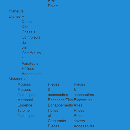
EPP
Divers
Planeurs
Drones
Drones
Kits
Chassis
Contrôleurs
de
vol
Contrôleurs
/
Variateurs
Hélices
Accessoires
Moteurs
Moteurs
Pièces
Pièces
Moteurs
&
&
électriques
accessoires
accessoires
Méthanol
Essences/Thermiques
Electriques
Essence
Echappements
Axes
Turbine
Huiles
Prises
électrique
et
Prop
Carburants
savers
Pièces
Accessoires