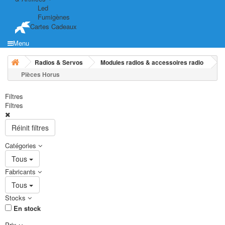
Led
Fumigènes
Cartes Cadeaux
Menu
Radios & Servos
Modules radios & accessoires radio
Pièces Horus
Filtres
Filtres
Réinit filtres
Catégories
Tous
Fabricants
Tous
Stocks
En stock
Prix