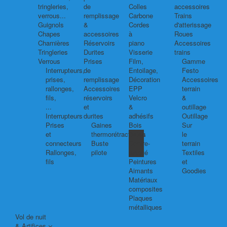
tringleries,
de
Colles
accessoires
verrous...
remplissage
Carbone
Trains
Guignols
&
Cordes
d'atterissage
Chapes
accessoires
à
Roues
Charnières
Réservoirs
piano
Accessoires
Tringleries
Durites
Visserie
trains
Verrous
Prises
Film,
Gamme
Interrupteurs,
de
Entoilage,
Festo
prises,
remplissage
Décoration
Accessoires
rallonges,
Accessoires
EPP
terrain
fils,
réservoirs
Velcro
&
...
et
&
outillage
Interrupteurs
durites
adhésifs
Outillage
Prises
Gaines
Bois
Sur
et
thermorétractables
Balsa
le
connecteurs
Buste
Contre-
terrain
Rallonges,
pilote
plaqué
Textiles
fils
Peintures
et
Aimants
Goodies
Matériaux
composites
Plaques
métalliques
Vol de nuit
& Artifices