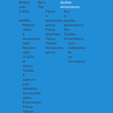
Module
Nano
doubles
radio
Plat
alimentations
2.4Ghz
Pièces
Box
/
&
&
900Mhz
accessoires
doubles
Modules
servos
alimentations
radios
Pièces
Box
&
détachées
Doubles
accessoires
Pièces
alimentations
radio
Tandem
Gyro,
Modules
Accessoires
stabilisateur
radio
servos
de
(2.4Ghz
vol
et
Simulateurs
autres)
Sondes
&
capteurs
pour
télémétrie
Accessoires
radios
Electronique
Pièces
Taranis