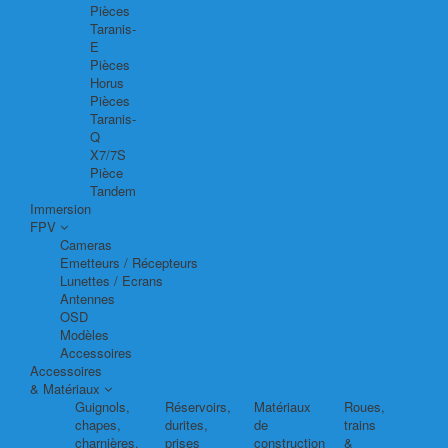
Pièces
Taranis-
E
Pièces
Horus
Pièces
Taranis-
Q
X7/7S
Pièce
Tandem
Immersion
FPV
Cameras
Emetteurs / Récepteurs
Lunettes / Ecrans
Antennes
OSD
Modèles
Accessoires
Accessoires
& Matériaux
Guignols,
Réservoirs,
Matériaux
Roues,
chapes,
durites,
de
trains
charnières,
prises
construction
&