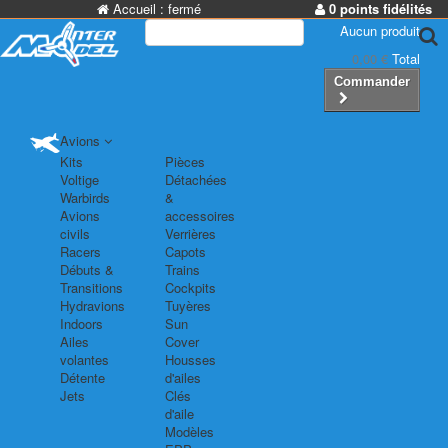
Accueil :
fermé
0 points fidélités
Aucun produit
0,00 €
Total
Commander
Avions
Kits
Pièces
Voltige
Détachées
Warbirds
&
Avions
accessoires
civils
Verrières
Racers
Capots
Débuts &
Trains
Transitions
Cockpits
Hydravions
Tuyères
Indoors
Sun
Ailes
Cover
volantes
Housses
Détente
d'ailes
Jets
Clés
d'aile
Modèles