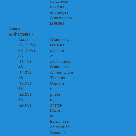
détachées
moteurs
Allumages
Accessoires
Bougies
Accus
& chargeurs
Accus
Chargeurs,
1S (3.7V)
testeurs,
2S (7.4V)
sécurité
3S
et
(11,1V)
accessoires
4S
Chargeurs
(14.8V)
Alimentations
5S
Testeurs
(18.5V)
Cordons
6S
et
(22.2V)
prises
8S
de
(29.6V)
charge
Buzzers
et
indicateurs
embarqués
Sécurité