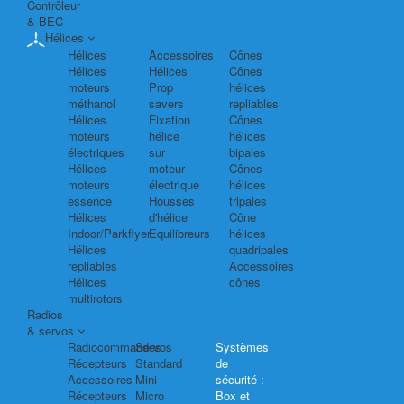
Contrôleur
& BEC
Hélices
Hélices
Accessoires
Cônes
Hélices
Hélices
Cônes
moteurs
Prop
hélices
méthanol
savers
repliables
Hélices
Fixation
Cônes
moteurs
hélice
hélices
électriques
sur
bipales
Hélices
moteur
Cônes
moteurs
électrique
hélices
essence
Housses
tripales
Hélices
d'hélice
Cône
Indoor/Parkflyer
Equilibreurs
hélices
Hélices
quadripales
repliables
Accessoires
Hélices
cônes
multirotors
Radios
& servos
Radiocommandes
Servos
Systèmes
Récepteurs
Standard
de
Accessoires
Mini
sécurité :
Récepteurs
Micro
Box et