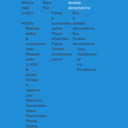
Module
Nano
doubles
radio
Plat
alimentations
2.4Ghz
Pièces
Box
/
&
&
900Mhz
accessoires
doubles
Modules
servos
alimentations
radios
Pièces
Box
&
détachées
Doubles
accessoires
Pièces
alimentations
radio
Tandem
Gyro,
Modules
Accessoires
stabilisateur
radio
servos
de
(2.4Ghz
vol
et
Simulateurs
autres)
Sondes
&
capteurs
pour
télémétrie
Accessoires
radios
Electronique
Pièces
Taranis