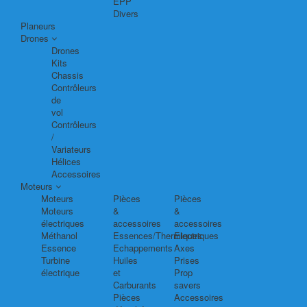
EPP
Divers
Planeurs
Drones
Drones
Kits
Chassis
Contrôleurs
de
vol
Contrôleurs
/
Variateurs
Hélices
Accessoires
Moteurs
Moteurs
Pièces
Pièces
Moteurs
&
&
électriques
accessoires
accessoires
Méthanol
Essences/Thermiques
Electriques
Essence
Echappements
Axes
Turbine
Huiles
Prises
électrique
et
Prop
Carburants
savers
Pièces
Accessoires