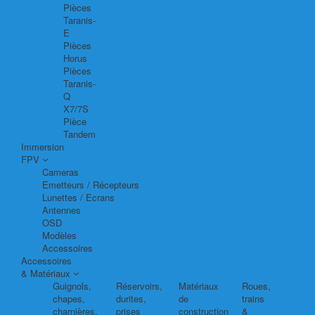
Pièces
Taranis-
E
Pièces
Horus
Pièces
Taranis-
Q
X7/7S
Pièce
Tandem
Immersion
FPV
Cameras
Emetteurs / Récepteurs
Lunettes / Ecrans
Antennes
OSD
Modèles
Accessoires
Accessoires
& Matériaux
Guignols,
Réservoirs,
Matériaux
Roues,
chapes,
durites,
de
trains
charnières,
prises
construction
&