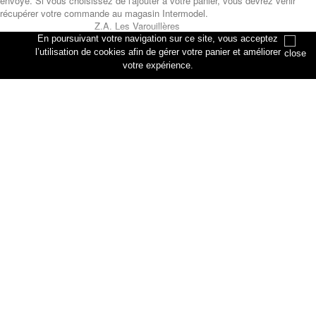
envoyé. Si vous choisissez de l'ajouter à votre panier, vous devrez venir
récupérer votre commande au magasin Intermodel.
Z.A. Les Varouillères
rue des artisans
En poursuivant votre navigation sur ce site, vous acceptez
76330 Petiville
l’utilisation de cookies afin de gérer votre panier et améliorer
votre expérience.
Annuler
Ajouter au panier