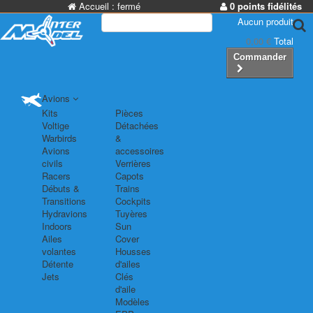
Accueil :
fermé
0 points fidélités
Aucun produit
0,00 €
Total
Commander
Avions
Kits
Pièces
Voltige
Détachées
Warbirds
&
Avions
accessoires
civils
Verrières
Racers
Capots
Débuts &
Trains
Transitions
Cockpits
Hydravions
Tuyères
Indoors
Sun
Ailes
Cover
volantes
Housses
Détente
d'ailes
Jets
Clés
d'aile
Modèles