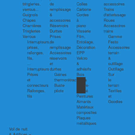
tringleries,
de
Colles
accessoires
verrous...
remplissage
Carbone
Trains
Guignols
&
Cordes
d'atterissage
Chapes
accessoires
à
Roues
Charnières
Réservoirs
piano
Accessoires
Tringleries
Durites
Visserie
trains
Verrous
Prises
Film,
Gamme
Interrupteurs,
de
Entoilage,
Festo
prises,
remplissage
Décoration
Accessoires
rallonges,
Accessoires
EPP
terrain
fils,
réservoirs
Velcro
&
...
et
&
outillage
Interrupteurs
durites
adhésifs
Outillage
Prises
Gaines
Bois
Sur
et
thermorétractables
Balsa
le
connecteurs
Buste
Contre-
terrain
Rallonges,
pilote
plaqué
Textiles
fils
Peintures
et
Aimants
Goodies
Matériaux
composites
Plaques
métalliques
Vol de nuit
& Artifices