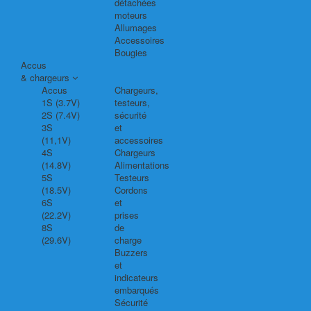
détachées
moteurs
Allumages
Accessoires
Bougies
Accus
& chargeurs
Accus
Chargeurs,
1S (3.7V)
testeurs,
2S (7.4V)
sécurité
3S
et
(11,1V)
accessoires
4S
Chargeurs
(14.8V)
Alimentations
5S
Testeurs
(18.5V)
Cordons
6S
et
(22.2V)
prises
8S
de
(29.6V)
charge
Buzzers
et
indicateurs
embarqués
Sécurité