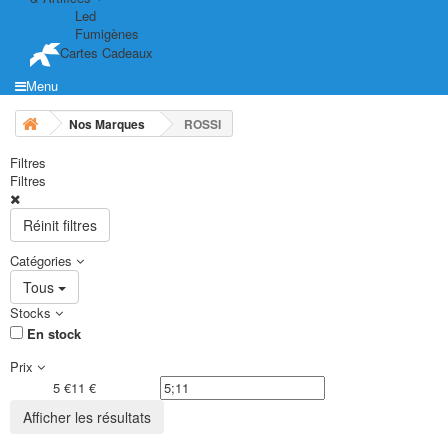
Led
Fumigènes
Cartes Cadeaux
Menu
Nos Marques
ROSSI
Filtres
Filtres
Réinit filtres
Catégories
Tous
Stocks
En stock
Prix
5 €
11 €
Afficher les résultats