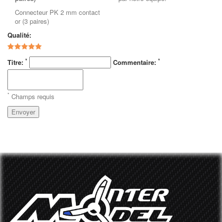
Connecteur PK 2 mm contact
or (3 paires)
Qualité:
*
*
Titre:
Commentaire:
*
Champs requis
Envoyer