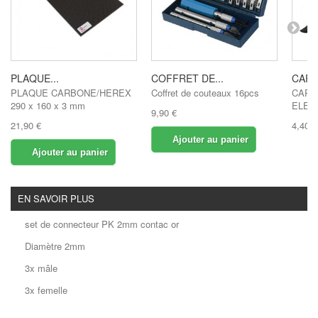
PLAQUE...
COFFRET DE...
CARB
PLAQUE CARBONE/HEREX
Coffret de couteaux 16pcs
CARB
290 x 160 x 3 mm
ELEC
9,90 €
21,90 €
4,40 €
Ajouter au panier
Ajouter au panier
EN SAVOIR PLUS
set de connecteur PK 2mm contac or
Diamètre 2mm
3x mâle
3x femelle