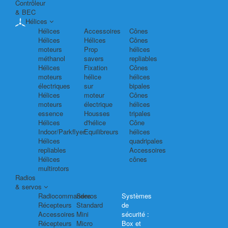
Contrôleur
& BEC
Hélices
Hélices
Accessoires
Cônes
Hélices
Hélices
Cônes
moteurs
Prop
hélices
méthanol
savers
repliables
Hélices
Fixation
Cônes
moteurs
hélice
hélices
électriques
sur
bipales
Hélices
moteur
Cônes
moteurs
électrique
hélices
essence
Housses
tripales
Hélices
d'hélice
Cône
Indoor/Parkflyer
Equilibreurs
hélices
Hélices
quadripales
repliables
Accessoires
Hélices
cônes
multirotors
Radios
& servos
Radiocommandes
Servos
Systèmes
Récepteurs
Standard
de
Accessoires
Mini
sécurité :
Récepteurs
Micro
Box et