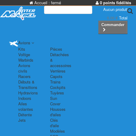
Accueil :
fermé
0 points fidélités
Aucun produit
0,00 €
Total
Commander
Avions
Kits
Pièces
Voltige
Détachées
Warbirds
&
Avions
accessoires
civils
Verrières
Racers
Capots
Débuts &
Trains
Transitions
Cockpits
Hydravions
Tuyères
Indoors
Sun
Ailes
Cover
volantes
Housses
Détente
d'ailes
Jets
Clés
d'aile
Modèles