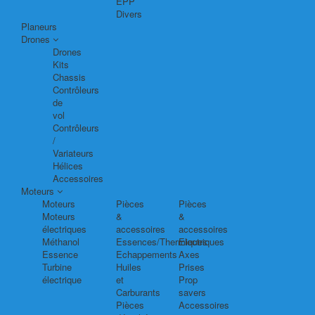
EPP
Divers
Planeurs
Drones
Drones
Kits
Chassis
Contrôleurs
de
vol
Contrôleurs
/
Variateurs
Hélices
Accessoires
Moteurs
Moteurs
Pièces
Pièces
Moteurs
&
&
électriques
accessoires
accessoires
Méthanol
Essences/Thermiques
Electriques
Essence
Echappements
Axes
Turbine
Huiles
Prises
électrique
et
Prop
Carburants
savers
Pièces
Accessoires