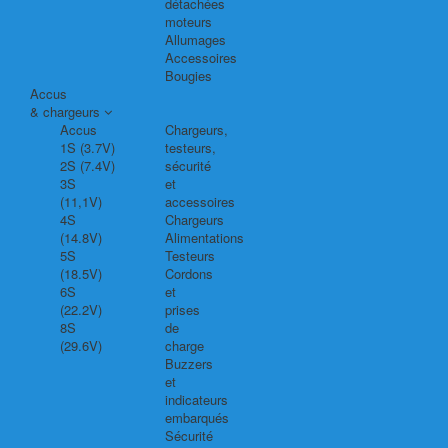
détachées
moteurs
Allumages
Accessoires
Bougies
Accus
& chargeurs
Accus
Chargeurs,
1S (3.7V)
testeurs,
2S (7.4V)
sécurité
3S
et
(11,1V)
accessoires
4S
Chargeurs
(14.8V)
Alimentations
5S
Testeurs
(18.5V)
Cordons
6S
et
(22.2V)
prises
8S
de
(29.6V)
charge
Buzzers
et
indicateurs
embarqués
Sécurité