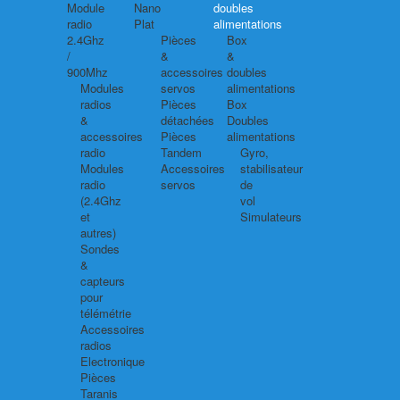
Module
Nano
doubles
radio
Plat
alimentations
2.4Ghz
Pièces
Box
/
&
&
900Mhz
accessoires
doubles
Modules
servos
alimentations
radios
Pièces
Box
&
détachées
Doubles
accessoires
Pièces
alimentations
radio
Tandem
Gyro,
Modules
Accessoires
stabilisateur
radio
servos
de
(2.4Ghz
vol
et
Simulateurs
autres)
Sondes
&
capteurs
pour
télémétrie
Accessoires
radios
Electronique
Pièces
Taranis