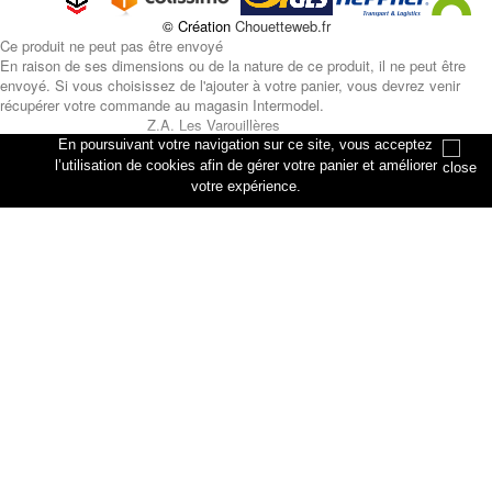
© Création
Chouetteweb.fr
Ce produit ne peut pas être envoyé
En raison de ses dimensions ou de la nature de ce produit, il ne peut être
envoyé. Si vous choisissez de l'ajouter à votre panier, vous devrez venir
récupérer votre commande au magasin Intermodel.
Z.A. Les Varouillères
rue des artisans
En poursuivant votre navigation sur ce site, vous acceptez
76330 Petiville
l’utilisation de cookies afin de gérer votre panier et améliorer
votre expérience.
Annuler
Ajouter au panier