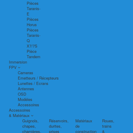
Pièces
Taranis-
E
Pièces
Horus
Pièces
Taranis-
Q
X7/7S
Pièce
Tandem
Immersion
FPV
Cameras
Emetteurs / Récepteurs
Lunettes / Ecrans
Antennes
OSD
Modèles
Accessoires
Accessoires
& Matériaux
Guignols,
Réservoirs,
Matériaux
Roues,
chapes,
durites,
de
trains
charnières,
prises
construction
&