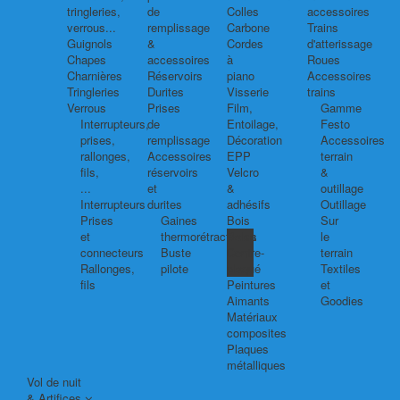
tringleries,
de
Colles
accessoires
verrous...
remplissage
Carbone
Trains
Guignols
&
Cordes
d'atterissage
Chapes
accessoires
à
Roues
Charnières
Réservoirs
piano
Accessoires
Tringleries
Durites
Visserie
trains
Verrous
Prises
Film,
Gamme
Interrupteurs,
de
Entoilage,
Festo
prises,
remplissage
Décoration
Accessoires
rallonges,
Accessoires
EPP
terrain
fils,
réservoirs
Velcro
&
...
et
&
outillage
Interrupteurs
durites
adhésifs
Outillage
Prises
Gaines
Bois
Sur
et
thermorétractables
Balsa
le
connecteurs
Buste
Contre-
terrain
Rallonges,
pilote
plaqué
Textiles
fils
Peintures
et
Aimants
Goodies
Matériaux
composites
Plaques
métalliques
Vol de nuit
& Artifices