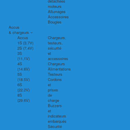
détachées
moteurs
Allumages
Accessoires
Bougies
Accus
& chargeurs
Accus
Chargeurs,
1S (3.7V)
testeurs,
2S (7.4V)
sécurité
3S
et
(11,1V)
accessoires
4S
Chargeurs
(14.8V)
Alimentations
5S
Testeurs
(18.5V)
Cordons
6S
et
(22.2V)
prises
8S
de
(29.6V)
charge
Buzzers
et
indicateurs
embarqués
Sécurité