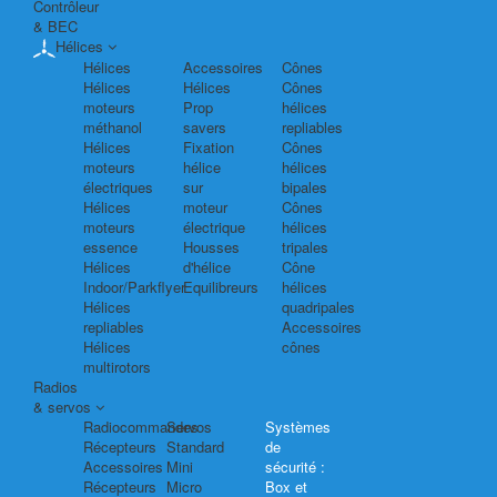
Contrôleur
& BEC
Hélices
Hélices
Accessoires
Cônes
Hélices
Hélices
Cônes
moteurs
Prop
hélices
méthanol
savers
repliables
Hélices
Fixation
Cônes
moteurs
hélice
hélices
électriques
sur
bipales
Hélices
moteur
Cônes
moteurs
électrique
hélices
essence
Housses
tripales
Hélices
d'hélice
Cône
Indoor/Parkflyer
Equilibreurs
hélices
Hélices
quadripales
repliables
Accessoires
Hélices
cônes
multirotors
Radios
& servos
Radiocommandes
Servos
Systèmes
Récepteurs
Standard
de
Accessoires
Mini
sécurité :
Récepteurs
Micro
Box et