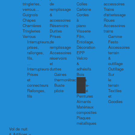
tringleries,
de
Colles
accessoires
verrous...
remplissage
Carbone
Trains
Guignols
&
Cordes
d'atterissage
Chapes
accessoires
à
Roues
Charnières
Réservoirs
piano
Accessoires
Tringleries
Durites
Visserie
trains
Verrous
Prises
Film,
Gamme
Interrupteurs,
de
Entoilage,
Festo
prises,
remplissage
Décoration
Accessoires
rallonges,
Accessoires
EPP
terrain
fils,
réservoirs
Velcro
&
...
et
&
outillage
Interrupteurs
durites
adhésifs
Outillage
Prises
Gaines
Bois
Sur
et
thermorétractables
Balsa
le
connecteurs
Buste
Contre-
terrain
Rallonges,
pilote
plaqué
Textiles
fils
Peintures
et
Aimants
Goodies
Matériaux
composites
Plaques
métalliques
Vol de nuit
& Artifices