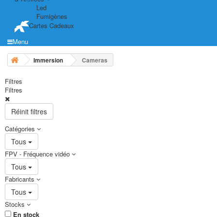
Led
Fumigènes
Cartes Cadeaux
Menu
Immersion
Cameras
Filtres
Filtres
Réinit filtres
Catégories
Tous
FPV - Fréquence vidéo
Tous
Fabricants
Tous
Stocks
En stock