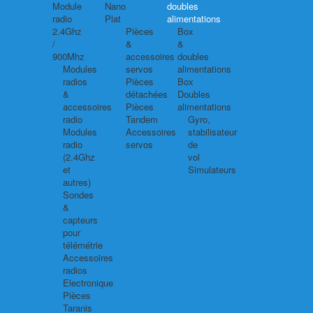
Module
Nano
doubles
radio
Plat
alimentations
2.4Ghz
Pièces
Box
/
&
&
900Mhz
accessoires
doubles
Modules
servos
alimentations
radios
Pièces
Box
&
détachées
Doubles
accessoires
Pièces
alimentations
radio
Tandem
Gyro,
Modules
Accessoires
stabilisateur
radio
servos
de
(2.4Ghz
vol
et
Simulateurs
autres)
Sondes
&
capteurs
pour
télémétrie
Accessoires
radios
Electronique
Pièces
Taranis