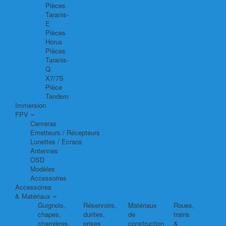
Pièces
Taranis-
E
Pièces
Horus
Pièces
Taranis-
Q
X7/7S
Pièce
Tandem
Immersion
FPV
Cameras
Emetteurs / Récepteurs
Lunettes / Ecrans
Antennes
OSD
Modèles
Accessoires
Accessoires
& Matériaux
Guignols,
Réservoirs,
Matériaux
Roues,
chapes,
durites,
de
trains
charnières,
prises
construction
&