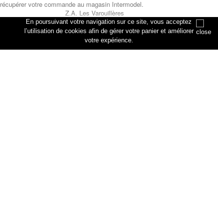
récupérer votre commande au magasin Intermodel.
Z.A. Les Varouillères
rue des artisans
En poursuivant votre navigation sur ce site, vous acceptez
76330 Petiville
l’utilisation de cookies afin de gérer votre panier et améliorer
votre expérience.
Annuler
Ajouter au panier