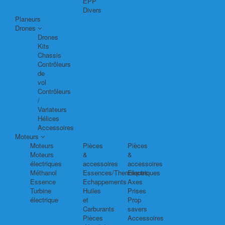
EPP
Divers
Planeurs
Drones
Drones
Kits
Chassis
Contrôleurs
de
vol
Contrôleurs
/
Variateurs
Hélices
Accessoires
Moteurs
Moteurs
Pièces
Pièces
Moteurs
&
&
électriques
accessoires
accessoires
Méthanol
Essences/Thermiques
Electriques
Essence
Echappements
Axes
Turbine
Huiles
Prises
électrique
et
Prop
Carburants
savers
Pièces
Accessoires