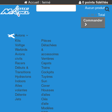
Accueil :
fermé
0 points fidélités
Aucun produit
0,00 €
Total
Commander
Avions
Kits
Pièces
Voltige
Détachées
Warbirds
&
Avions
accessoires
civils
Verrières
Racers
Capots
Débuts &
Trains
Transitions
Cockpits
Hydravions
Tuyères
Indoors
Sun
Ailes
Cover
volantes
Housses
Détente
d'ailes
Jets
Clés
d'aile
Modèles