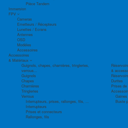
Pièce Tandem
Immersion
FPV
Cameras
Emetteurs / Récepteurs
Lunettes / Ecrans
Antennes
OSD
Modèles
Accessoires
Accessoires
& Matériaux
Guignols, chapes, charnières, tringleries,
Réservoirs
verrous...
& accesso
Guignols
Réservoir
Chapes
Durites
Charnières
Prises de
Tringleries
Accessoire
Verrous
Gaines 
Interrupteurs, prises, rallonges, fils, ...
Buste p
Interrupteurs
Prises et connecteurs
Rallonges, fils