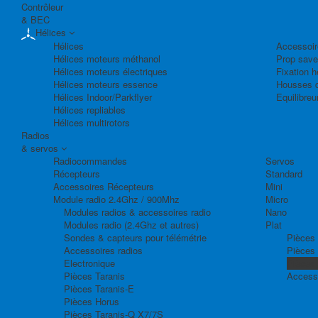
Contrôleur
& BEC
Hélices
Hélices
Accessoir
Hélices moteurs méthanol
Prop save
Hélices moteurs électriques
Fixation h
Hélices moteurs essence
Housses d
Hélices Indoor/Parkflyer
Equilibreu
Hélices repliables
Hélices multirotors
Radios
& servos
Radiocommandes
Servos
Récepteurs
Standard
Accessoires Récepteurs
Mini
Module radio 2.4Ghz / 900Mhz
Micro
Modules radios & accessoires radio
Nano
Modules radio (2.4Ghz et autres)
Plat
Sondes & capteurs pour télémétrie
Pièces 
Accessoires radios
Pièces
Electronique
Pièces
Pièces Taranis
Access
Pièces Taranis-E
Pièces Horus
Pièces Taranis-Q X7/7S