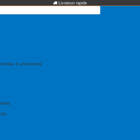
Livraison rapide
tachées & accessoires
r
'ailes
EPP