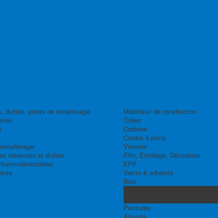
, durites, prises de remplissage
Matériaux de construction
ires
Colles
s
Carbone
Cordes à piano
 remplissage
Visserie
s réservoirs et durites
Film, Entoilage, Décoration
thermorétractables
EPP
ilote
Velcro & adhésifs
Bois
Balsa
Contre-plaqué
Peintures
Aimants