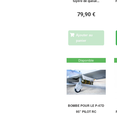
tuyère de queue...
79,90 €
Ajouter au
panier
Disponible
BOMBE POUR LE P-47D
95" PILOT RC