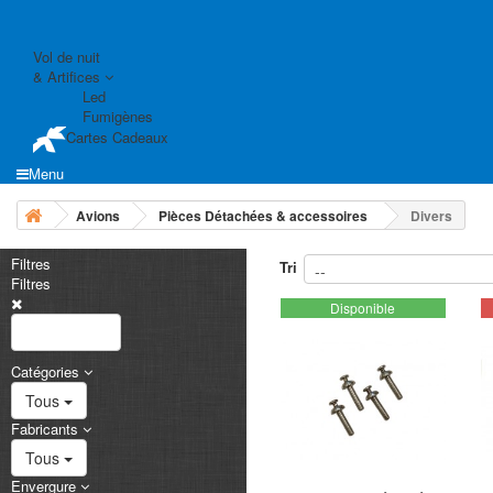
Vol de nuit
& Artifices
Led
Fumigènes
Cartes Cadeaux
Menu
Avions
Pièces Détachées & accessoires
Divers
Filtres
Tri
Filtres
Disponible
Réinit filtres
Catégories
Tous
Fabricants
Tous
Envergure