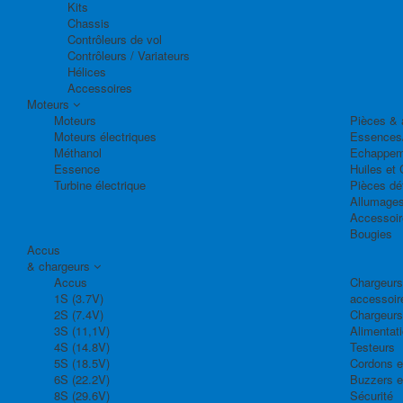
Kits
Chassis
Contrôleurs de vol
Contrôleurs / Variateurs
Hélices
Accessoires
Moteurs
Moteurs
Pièces & 
Moteurs électriques
Essences
Méthanol
Echappem
Essence
Huiles et 
Turbine électrique
Pièces dé
Allumage
Accessoir
Bougies
Accus
& chargeurs
Accus
Chargeurs,
1S (3.7V)
accessoir
2S (7.4V)
Chargeurs
3S (11,1V)
Alimentat
4S (14.8V)
Testeurs
5S (18.5V)
Cordons e
6S (22.2V)
Buzzers e
8S (29.6V)
Sécurité