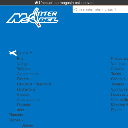
L'accueil au magasin est :
ouvert
Avions
Kits
Pièces Dé
Voltige
Verrières
Warbirds
Capots
Avions civils
Trains
Racers
Cockpits
Débuts & Transitions
Tuyères
Hydravions
Sun Cove
Indoors
Housses d
Ailes volantes
Clés d'aile
Détente
Modèles 
Jets
Divers
Planeurs
Drones
Drones