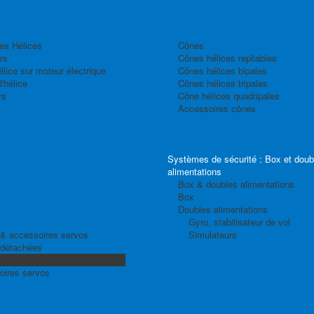
es Hélices
Cônes
rs
Cônes hélices repliables
élice sur moteur électrique
Cônes hélices bipales
'hélice
Cônes hélices tripales
rs
Cône hélices quadripales
Accessoires cônes
Systèmes de sécurité : Box et doub
alimentations
Box & doubles alimentations
Box
Doubles alimentations
Gyro, stabilisateur de vol
& accessoires servos
Simulateurs
 détachées
 Tandem
oires servos