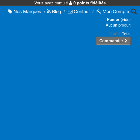
Vous avez cumulé
0 points fidélités
Nos
Marques
Blog
Contact
Mon
Compte
/
/
/
Panier
(vide)
Aucun produit
0,00 €
Total
Commander