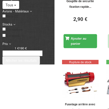
Goupille de sécurité
Tous
fixation rapide...
Avions - Matériaux
Bois (2)
2,90 €
Stocks
En rupture
En stock
Ajouter au
Prix
panier
1 €
190 €
Afficher les résultats
Rupture de stock
Fuselage arrière avec