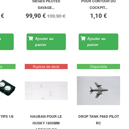
SIEGES PILOTES
POUR CONTOUR DU
SAVAGE...
COCKPIT...
109,90 €
 €
99,90 €
1,10 €
u
Ajouter au
Ajouter au
panier
panier
le
Rupture de stock
Disponible
TIFS 1/6
HAUBAN POUR LE
DROP TANK F86D PILOT
HUSKY 1800MM
RC