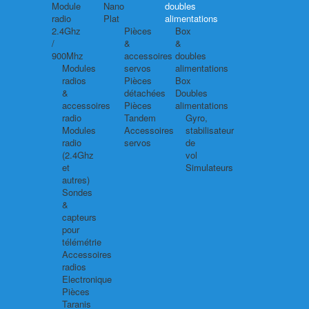
Module
Nano
doubles
radio
Plat
alimentations
2.4Ghz
Pièces
Box
/
&
&
900Mhz
accessoires
doubles
Modules
servos
alimentations
radios
Pièces
Box
&
détachées
Doubles
accessoires
Pièces
alimentations
radio
Tandem
Gyro,
Modules
Accessoires
stabilisateur
radio
servos
de
(2.4Ghz
vol
et
Simulateurs
autres)
Sondes
&
capteurs
pour
télémétrie
Accessoires
radios
Electronique
Pièces
Taranis