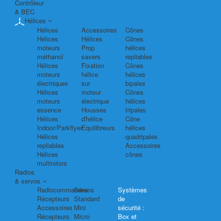
Contrôleur
& BEC
Hélices
Hélices
Accessoires
Cônes
Hélices
Hélices
Cônes
moteurs
Prop
hélices
méthanol
savers
repliables
Hélices
Fixation
Cônes
moteurs
hélice
hélices
électriques
sur
bipales
Hélices
moteur
Cônes
moteurs
électrique
hélices
essence
Housses
tripales
Hélices
d'hélice
Cône
Indoor/Parkflyer
Equilibreurs
hélices
Hélices
quadripales
repliables
Accessoires
Hélices
cônes
multirotors
Radios
& servos
Radiocommandes
Servos
Systèmes
Récepteurs
Standard
de
Accessoires
Mini
sécurité :
Récepteurs
Micro
Box et