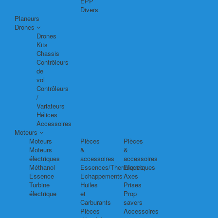
EPP
Divers
Planeurs
Drones
Drones
Kits
Chassis
Contrôleurs
de
vol
Contrôleurs
/
Variateurs
Hélices
Accessoires
Moteurs
Moteurs
Pièces
Pièces
Moteurs
&
&
électriques
accessoires
accessoires
Méthanol
Essences/Thermiques
Electriques
Essence
Echappements
Axes
Turbine
Huiles
Prises
électrique
et
Prop
Carburants
savers
Pièces
Accessoires