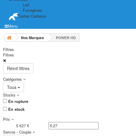
Led
Fumigènes
Cartes Cadeaux
Menu
Nos Marques
POWER HD
Filtres
Filtres
Réinit filtres
Catégories
Tous
Stocks
En rupture
En stock
Prix
5 €
27 €
Servos - Couple