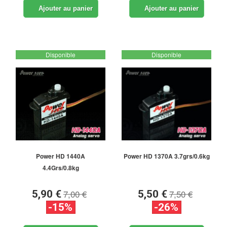
Ajouter au panier
Ajouter au panier
Disponible
Disponible
Power HD 1440A
Power HD 1370A 3.7grs/0.6kg
4.4Grs/0.8kg
7,00 €
7,50 €
5,90 €
5,50 €
-15%
-26%