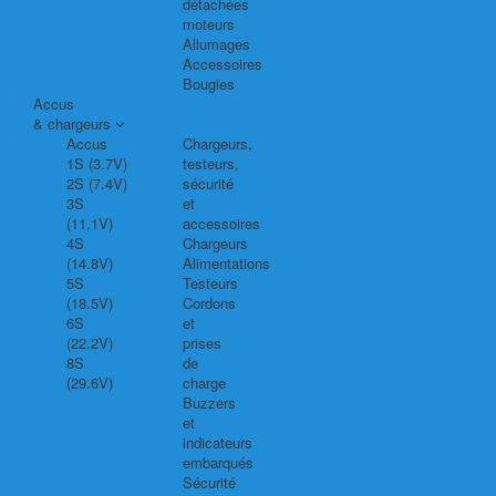
détachées
moteurs
Allumages
Accessoires
Bougies
Accus
& chargeurs
Accus
Chargeurs,
1S (3.7V)
testeurs,
2S (7.4V)
sécurité
3S
et
(11,1V)
accessoires
4S
Chargeurs
(14.8V)
Alimentations
5S
Testeurs
(18.5V)
Cordons
6S
et
(22.2V)
prises
8S
de
(29.6V)
charge
Buzzers
et
indicateurs
embarqués
Sécurité