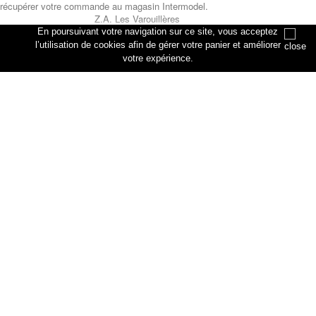
récupérer votre commande au magasin Intermodel.
Z.A. Les Varouillères
rue des artisans
En poursuivant votre navigation sur ce site, vous acceptez
76330 Petiville
l’utilisation de cookies afin de gérer votre panier et améliorer
votre expérience.
Annuler
Ajouter au panier