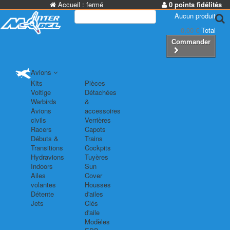
Accueil :
fermé
0 points fidélités
Aucun produit
0,00 €
Total
Commander
Avions
Kits
Pièces
Voltige
Détachées
Warbirds
&
Avions
accessoires
civils
Verrières
Racers
Capots
Débuts &
Trains
Transitions
Cockpits
Hydravions
Tuyères
Indoors
Sun
Ailes
Cover
volantes
Housses
Détente
d'ailes
Jets
Clés
d'aile
Modèles