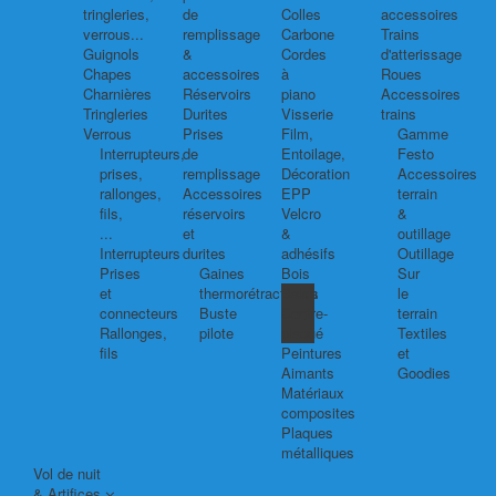
tringleries,
de
Colles
accessoires
verrous...
remplissage
Carbone
Trains
Guignols
&
Cordes
d'atterissage
Chapes
accessoires
à
Roues
Charnières
Réservoirs
piano
Accessoires
Tringleries
Durites
Visserie
trains
Verrous
Prises
Film,
Gamme
Interrupteurs,
de
Entoilage,
Festo
prises,
remplissage
Décoration
Accessoires
rallonges,
Accessoires
EPP
terrain
fils,
réservoirs
Velcro
&
...
et
&
outillage
Interrupteurs
durites
adhésifs
Outillage
Prises
Gaines
Bois
Sur
et
thermorétractables
Balsa
le
connecteurs
Buste
Contre-
terrain
Rallonges,
pilote
plaqué
Textiles
fils
Peintures
et
Aimants
Goodies
Matériaux
composites
Plaques
métalliques
Vol de nuit
& Artifices