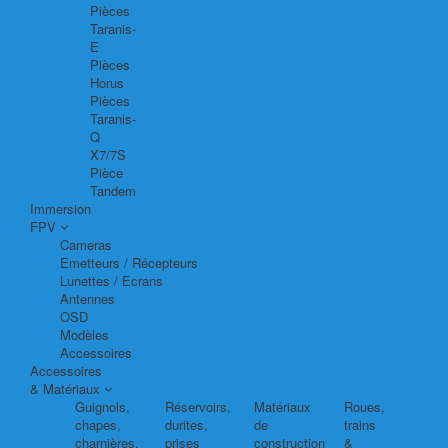
Pièces
Taranis-
E
Pièces
Horus
Pièces
Taranis-
Q
X7/7S
Pièce
Tandem
Immersion
FPV
Cameras
Emetteurs / Récepteurs
Lunettes / Ecrans
Antennes
OSD
Modèles
Accessoires
Accessoires
& Matériaux
Guignols,
Réservoirs,
Matériaux
Roues,
chapes,
durites,
de
trains
charnières,
prises
construction
&