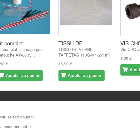
it complet...
TISSU DE...
VIS CHC
it complet allumage pour
TISSU DE VERRE
Vis CHC ac
artouche AX-60 (5...
TAFFETAS 110G/M² (2x1m)
1,00 €
,90 €
16,90 €
Ajout
Ajouter au panier
Ajouter au panier
.
ur les fort courant
upner contact or .