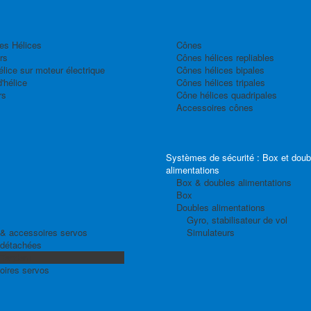
es Hélices
Cônes
rs
Cônes hélices repliables
élice sur moteur électrique
Cônes hélices bipales
'hélice
Cônes hélices tripales
rs
Cône hélices quadripales
Accessoires cônes
Systèmes de sécurité : Box et doub
alimentations
Box & doubles alimentations
Box
Doubles alimentations
Gyro, stabilisateur de vol
& accessoires servos
Simulateurs
 détachées
 Tandem
oires servos