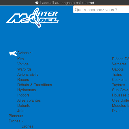
L'accueil au magasin est :
fermé
Avions
Kits
Pièces Dé
Voltige
Verrières
Warbirds
Capots
Avions civils
Trains
Racers
Cockpits
Débuts & Transitions
Tuyères
Hydravions
Sun Cove
Indoors
Housses d
Ailes volantes
Clés d'aile
Détente
Modèles 
Jets
Divers
Planeurs
Drones
Drones