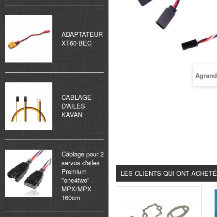
ADAPTATEUR
XT60-BEC
Agrand
CABLAGE
D'AILES
KAVAN
Câblage pour 2
servos d'ailes
Premium
LES CLIENTS QUI ONT ACHET
"one4two"
MPX/MPX
160cm