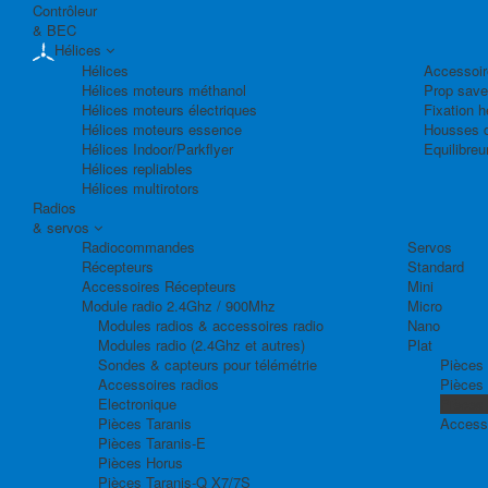
Contrôleur
& BEC
Hélices
Hélices
Accessoir
Hélices moteurs méthanol
Prop save
Hélices moteurs électriques
Fixation h
Hélices moteurs essence
Housses d
Hélices Indoor/Parkflyer
Equilibreu
Hélices repliables
Hélices multirotors
Radios
& servos
Radiocommandes
Servos
Récepteurs
Standard
Accessoires Récepteurs
Mini
Module radio 2.4Ghz / 900Mhz
Micro
Modules radios & accessoires radio
Nano
Modules radio (2.4Ghz et autres)
Plat
Sondes & capteurs pour télémétrie
Pièces 
Accessoires radios
Pièces
Electronique
Pièces
Pièces Taranis
Access
Pièces Taranis-E
Pièces Horus
Pièces Taranis-Q X7/7S