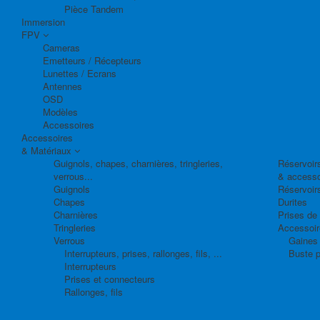
Pièce Tandem
Immersion
FPV
Cameras
Emetteurs / Récepteurs
Lunettes / Ecrans
Antennes
OSD
Modèles
Accessoires
Accessoires
& Matériaux
Guignols, chapes, charnières, tringleries,
Réservoirs
verrous...
& accesso
Guignols
Réservoir
Chapes
Durites
Charnières
Prises de
Tringleries
Accessoire
Verrous
Gaines 
Interrupteurs, prises, rallonges, fils, ...
Buste p
Interrupteurs
Prises et connecteurs
Rallonges, fils