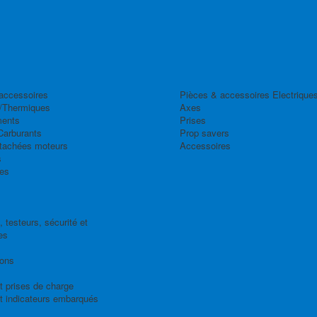
accessoires
Pièces & accessoires Electrique
/Thermiques
Axes
ents
Prises
Carburants
Prop savers
tachées moteurs
Accessoires
s
es
 testeurs, sécurité et
es
ions
t prises de charge
t indicateurs embarqués