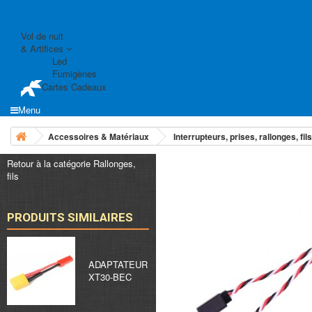
Vol de nuit
& Artifices
Led
Fumigènes
Cartes Cadeaux
Menu
Accessoires & Matériaux
Interrupteurs, prises, rallonges, fils,
Retour à la catégorie Rallonges,
fils
PRODUITS SIMILAIRES
ADAPTATEUR
XT30-BEC