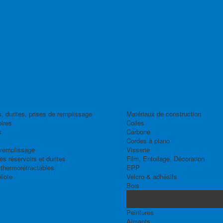
, durites, prises de remplissage
Matériaux de construction
ires
Colles
s
Carbone
Cordes à piano
 remplissage
Visserie
s réservoirs et durites
Film, Entoilage, Décoration
thermorétractables
EPP
ilote
Velcro & adhésifs
Bois
Balsa
Contre-plaqué
Peintures
Aimants