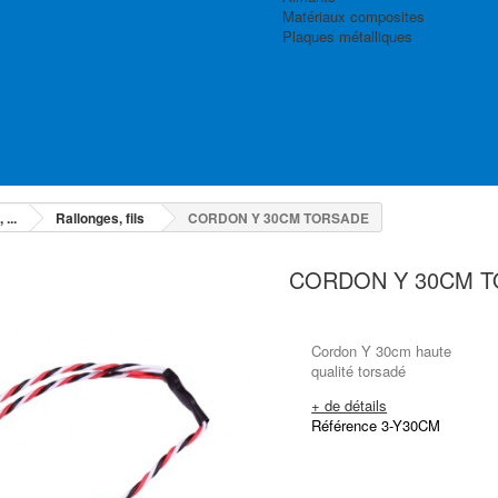
Matériaux composites
Plaques métalliques
 ...
Rallonges, fils
CORDON Y 30CM TORSADE
CORDON Y 30CM 
Cordon Y 30cm haute
qualité torsadé
+ de détails
Référence 3-Y30CM