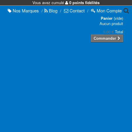
Vous avez cumulé
0 points fidélités
Nos
Marques
Blog
Contact
Mon
Compte
/
/
/
Panier
(vide)
Aucun produit
0,00 €
Total
Commander