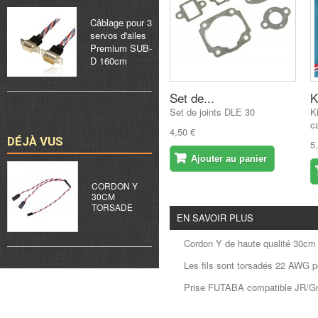
Câblage pour 3
servos d'ailes
Premium SUB-
D 160cm
Set de...
K
Set de joints DLE 30
K
c
4,50 €
DÉJÀ VUS
5
Ajouter au panier
CORDON Y
30CM
TORSADE
EN SAVOIR PLUS
Cordon Y de haute qualité 30cm 
Les fils sont torsadés 22 AWG po
Prise FUTABA compatible JR/Gra