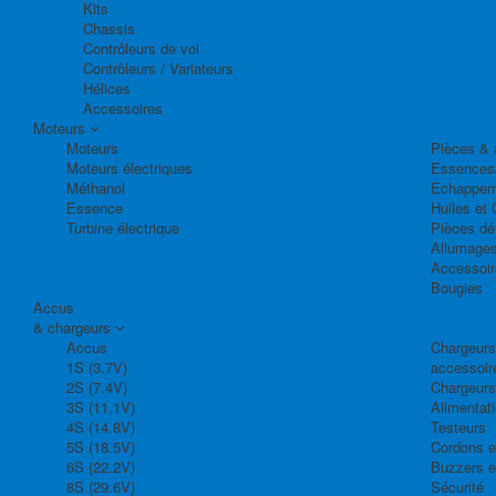
Kits
Chassis
Contrôleurs de vol
Contrôleurs / Variateurs
Hélices
Accessoires
Moteurs
Moteurs
Pièces & 
Moteurs électriques
Essences
Méthanol
Echappem
Essence
Huiles et 
Turbine électrique
Pièces dé
Allumage
Accessoir
Bougies
Accus
& chargeurs
Accus
Chargeurs,
1S (3.7V)
accessoir
2S (7.4V)
Chargeurs
3S (11,1V)
Alimentat
4S (14.8V)
Testeurs
5S (18.5V)
Cordons e
6S (22.2V)
Buzzers e
8S (29.6V)
Sécurité