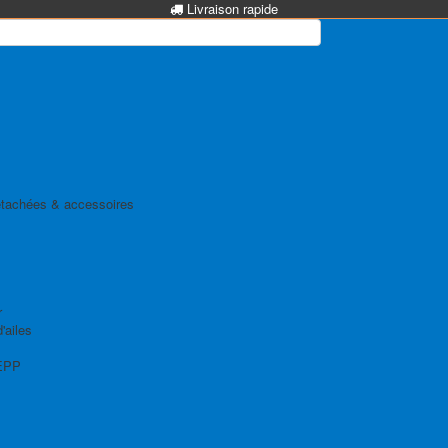
Livraison rapide
tachées & accessoires
r
'ailes
EPP