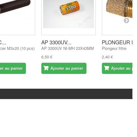
...
AP 3300UV...
PLONGEUR FI
ier M3x20 (10 pcs)
AP 3300UV NI-MH 23X43MM
Plongeur filtre
6,50 €
2,40 €
er au panier
Ajouter au panier
Ajouter au pa