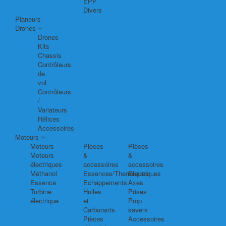
EPP
Divers
Planeurs
Drones
Drones
Kits
Chassis
Contrôleurs
de
vol
Contrôleurs
/
Variateurs
Hélices
Accessoires
Moteurs
Moteurs
Pièces
Pièces
Moteurs
&
&
électriques
accessoires
accessoires
Méthanol
Essences/Thermiques
Electriques
Essence
Echappements
Axes
Turbine
Huiles
Prises
électrique
et
Prop
Carburants
savers
Pièces
Accessoires