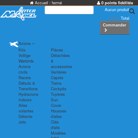
Accueil :
fermé
0 points fidélités
Aucun produit
0,00 €
Total
Commander
Avions
Kits
Pièces
Voltige
Détachées
Warbirds
&
Avions
accessoires
civils
Verrières
Racers
Capots
Débuts &
Trains
Transitions
Cockpits
Hydravions
Tuyères
Indoors
Sun
Ailes
Cover
volantes
Housses
Détente
d'ailes
Jets
Clés
d'aile
Modèles