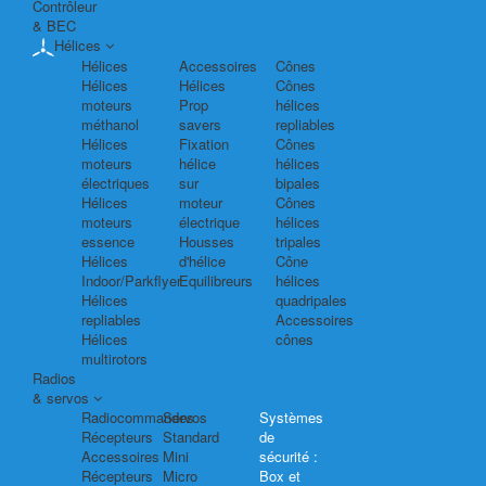
Contrôleur
& BEC
Hélices
Hélices
Accessoires
Cônes
Hélices
Hélices
Cônes
moteurs
Prop
hélices
méthanol
savers
repliables
Hélices
Fixation
Cônes
moteurs
hélice
hélices
électriques
sur
bipales
Hélices
moteur
Cônes
moteurs
électrique
hélices
essence
Housses
tripales
Hélices
d'hélice
Cône
Indoor/Parkflyer
Equilibreurs
hélices
Hélices
quadripales
repliables
Accessoires
Hélices
cônes
multirotors
Radios
& servos
Radiocommandes
Servos
Systèmes
Récepteurs
Standard
de
Accessoires
Mini
sécurité :
Récepteurs
Micro
Box et