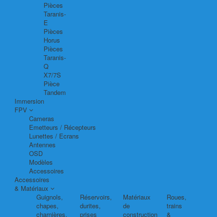
Pièces
Taranis-
E
Pièces
Horus
Pièces
Taranis-
Q
X7/7S
Pièce
Tandem
Immersion
FPV
Cameras
Emetteurs / Récepteurs
Lunettes / Ecrans
Antennes
OSD
Modèles
Accessoires
Accessoires
& Matériaux
Guignols,
Réservoirs,
Matériaux
Roues,
chapes,
durites,
de
trains
charnières,
prises
construction
&