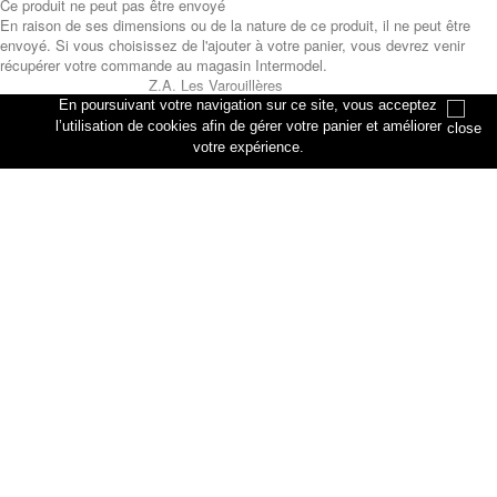
Ce produit ne peut pas être envoyé
En raison de ses dimensions ou de la nature de ce produit, il ne peut être
envoyé. Si vous choisissez de l'ajouter à votre panier, vous devrez venir
récupérer votre commande au magasin Intermodel.
Z.A. Les Varouillères
rue des artisans
En poursuivant votre navigation sur ce site, vous acceptez
76330 Petiville
l’utilisation de cookies afin de gérer votre panier et améliorer
votre expérience.
Annuler
Ajouter au panier