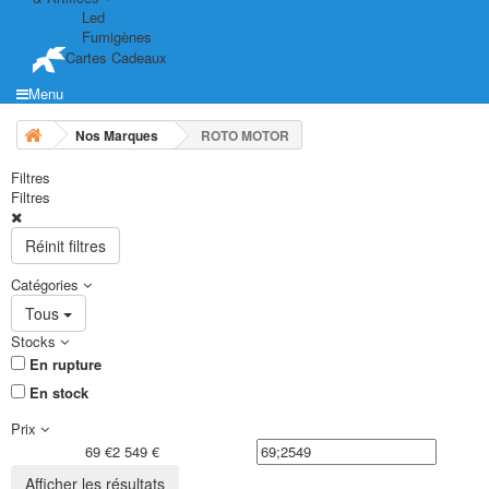
Led
Fumigènes
Cartes Cadeaux
Menu
Nos Marques
ROTO MOTOR
Filtres
Filtres
Réinit filtres
Catégories
Tous
Stocks
En rupture
En stock
Prix
69 €
2 549 €
Afficher les résultats