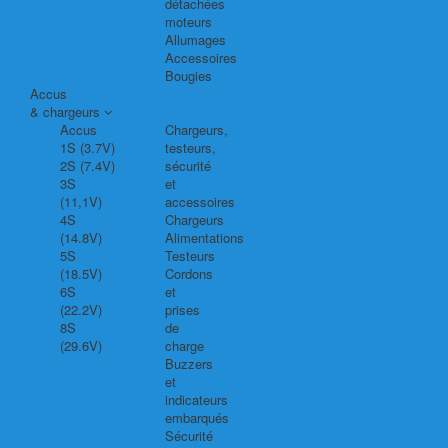
détachées
moteurs
Allumages
Accessoires
Bougies
Accus
& chargeurs
Accus
Chargeurs,
1S (3.7V)
testeurs,
2S (7.4V)
sécurité
3S
et
(11,1V)
accessoires
4S
Chargeurs
(14.8V)
Alimentations
5S
Testeurs
(18.5V)
Cordons
6S
et
(22.2V)
prises
8S
de
(29.6V)
charge
Buzzers
et
indicateurs
embarqués
Sécurité