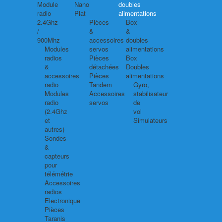
Module
Nano
doubles
radio
Plat
alimentations
2.4Ghz
Pièces
Box
/
&
&
900Mhz
accessoires
doubles
Modules
servos
alimentations
radios
Pièces
Box
&
détachées
Doubles
accessoires
Pièces
alimentations
radio
Tandem
Gyro,
Modules
Accessoires
stabilisateur
radio
servos
de
(2.4Ghz
vol
et
Simulateurs
autres)
Sondes
&
capteurs
pour
télémétrie
Accessoires
radios
Electronique
Pièces
Taranis