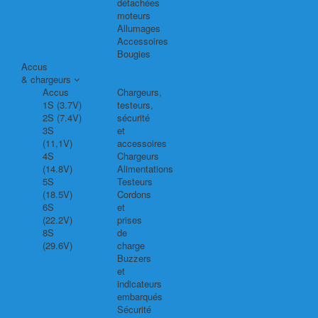
détachées
moteurs
Allumages
Accessoires
Bougies
Accus
& chargeurs
Accus
Chargeurs,
1S (3.7V)
testeurs,
2S (7.4V)
sécurité
3S
et
(11,1V)
accessoires
4S
Chargeurs
(14.8V)
Alimentations
5S
Testeurs
(18.5V)
Cordons
6S
et
(22.2V)
prises
8S
de
(29.6V)
charge
Buzzers
et
indicateurs
embarqués
Sécurité