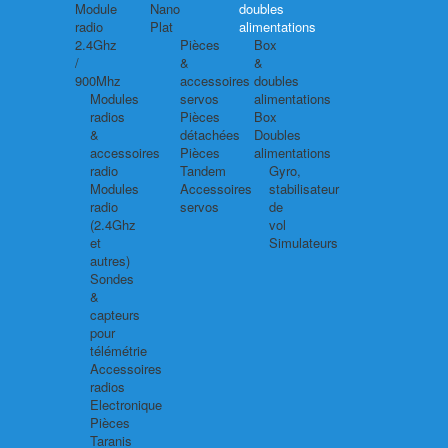
Module
Nano
doubles
radio
Plat
alimentations
2.4Ghz
Pièces
Box
/
&
&
900Mhz
accessoires
doubles
Modules
servos
alimentations
radios
Pièces
Box
&
détachées
Doubles
accessoires
Pièces
alimentations
radio
Tandem
Gyro,
Modules
Accessoires
stabilisateur
radio
servos
de
(2.4Ghz
vol
et
Simulateurs
autres)
Sondes
&
capteurs
pour
télémétrie
Accessoires
radios
Electronique
Pièces
Taranis