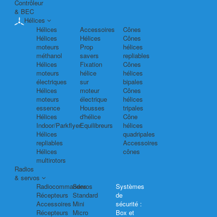
Contrôleur
& BEC
Hélices
Hélices
Accessoires
Cônes
Hélices
Hélices
Cônes
moteurs
Prop
hélices
méthanol
savers
repliables
Hélices
Fixation
Cônes
moteurs
hélice
hélices
électriques
sur
bipales
Hélices
moteur
Cônes
moteurs
électrique
hélices
essence
Housses
tripales
Hélices
d'hélice
Cône
Indoor/Parkflyer
Equilibreurs
hélices
Hélices
quadripales
repliables
Accessoires
Hélices
cônes
multirotors
Radios
& servos
Radiocommandes
Servos
Systèmes
Récepteurs
Standard
de
Accessoires
Mini
sécurité :
Récepteurs
Micro
Box et