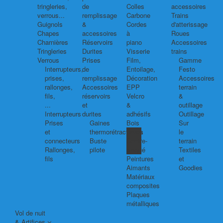
tringleries,
de
Colles
accessoires
verrous...
remplissage
Carbone
Trains
Guignols
&
Cordes
d'atterissage
Chapes
accessoires
à
Roues
Charnières
Réservoirs
piano
Accessoires
Tringleries
Durites
Visserie
trains
Verrous
Prises
Film,
Gamme
Interrupteurs,
de
Entoilage,
Festo
prises,
remplissage
Décoration
Accessoires
rallonges,
Accessoires
EPP
terrain
fils,
réservoirs
Velcro
&
...
et
&
outillage
Interrupteurs
durites
adhésifs
Outillage
Prises
Gaines
Bois
Sur
et
thermorétractables
Balsa
le
connecteurs
Buste
Contre-
terrain
Rallonges,
pilote
plaqué
Textiles
fils
Peintures
et
Aimants
Goodies
Matériaux
composites
Plaques
métalliques
Vol de nuit
& Artifices