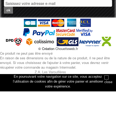
ok
© Création
Chouetteweb.fr
Ce produit ne peut pas être envoyé
En raison de ses dimensions ou de la nature de ce produit, il ne peut être
envoyé. Si vous choisissez de l'ajouter à votre panier, vous devrez venir
récupérer votre commande au magasin Intermodel.
Z.A. Les Varouillères
rue des artisans
En poursuivant votre navigation sur ce site, vous acceptez
76330 Petiville
l’utilisation de cookies afin de gérer votre panier et améliorer
votre expérience.
Annuler
Ajouter au panier