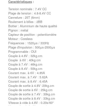
Caractéristiques
:
Tension nominale : 7.4V CC
Plage de tension : 4.8-8.4V CC
Cannelure : 25T (6mm)
Roulement à billes : 2BB
Boitier : Aluminium de haute qualité
Pignon : métal
Capteur de position : potentiomètre
Moteur : Coreless
Fréquences : 1520
μs / 333Hz
Plage d'impulsion : 500
μs-2500
μs
Programmable : OUI
Couple à 4.8V : 32kg.cm
Couple à 6V : 40kg.cm
Couple à 7.4V : 46kg.cm
Couple à 8.4V : 50kg.cm
Courant max. à 6V : 4.85A
Courant max. à 7.4V : 5.62A
Courant max. à 8.4V : 6.45A
Couple de sortie à 4.8V :20kg.cm
Couple de sortie à 6V : 25kg.cm
Couple de sortie à 7.4V : 30kg.cm
Couple de sortie à 8.4V : 33kg.cm
Vitesse à vide à 4.8V : 0.20s/60°