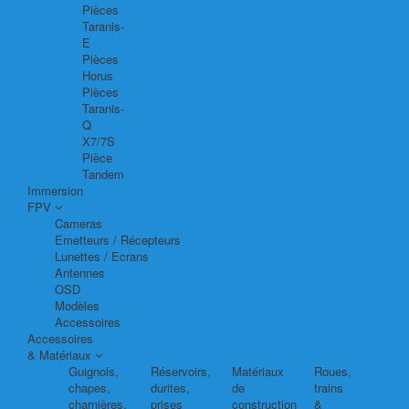
Pièces
Taranis-
E
Pièces
Horus
Pièces
Taranis-
Q
X7/7S
Pièce
Tandem
Immersion
FPV
Cameras
Emetteurs / Récepteurs
Lunettes / Ecrans
Antennes
OSD
Modèles
Accessoires
Accessoires
& Matériaux
Guignols,
Réservoirs,
Matériaux
Roues,
chapes,
durites,
de
trains
charnières,
prises
construction
&