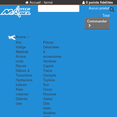
Accueil :
fermé
0 points fidélités
Aucun produit
0,00 €
Total
Commander
Avions
Kits
Pièces
Voltige
Détachées
Warbirds
&
Avions
accessoires
civils
Verrières
Racers
Capots
Débuts &
Trains
Transitions
Cockpits
Hydravions
Tuyères
Indoors
Sun
Ailes
Cover
volantes
Housses
Détente
d'ailes
Jets
Clés
d'aile
Modèles