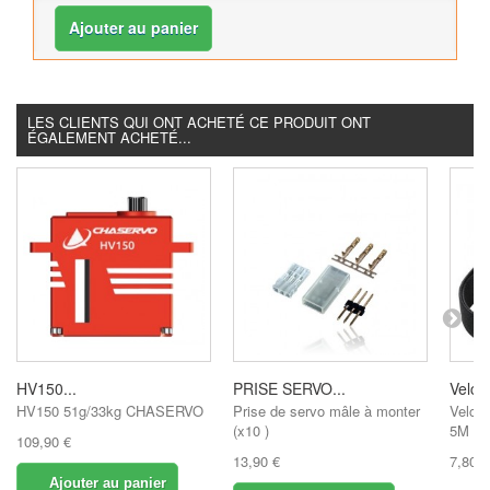
Ajouter au panier
LES CLIENTS QUI ONT ACHETÉ CE PRODUIT ONT
ÉGALEMENT ACHETÉ...
HV150...
PRISE SERVO...
Velcro
HV150 51g/33kg CHASERVO
Prise de servo mâle à monter
Velcr
(x10 )
5M
109,90 €
13,90 €
7,80 €
Ajouter au panier