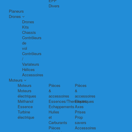
EPP
Divers
Planeurs
Drones
Drones
Kits
Chassis
Contrôleurs
de
vol
Contrôleurs
/
Variateurs
Hélices
Accessoires
Moteurs
Moteurs
Pièces
Pièces
Moteurs
&
&
électriques
accessoires
accessoires
Méthanol
Essences/Thermiques
Electriques
Essence
Echappements
Axes
Turbine
Huiles
Prises
électrique
et
Prop
Carburants
savers
Pièces
Accessoires