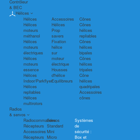
Contrôleur
& BEC
Hélices
Hélices
Accessoires
Cônes
Hélices
Hélices
Cônes
moteurs
Prop
hélices
méthanol
savers
repliables
Hélices
Fixation
Cônes
moteurs
hélice
hélices
électriques
sur
bipales
Hélices
moteur
Cônes
moteurs
électrique
hélices
essence
Housses
tripales
Hélices
d'hélice
Cône
Indoor/Parkflyer
Equilibreurs
hélices
Hélices
quadripales
repliables
Accessoires
Hélices
cônes
multirotors
Radios
& servos
Radiocommandes
Servos
Systèmes
Récepteurs
Standard
de
Accessoires
Mini
sécurité :
Récepteurs
Micro
Box et