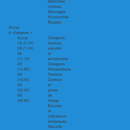
détachées
moteurs
Allumages
Accessoires
Bougies
Accus
& chargeurs
Accus
Chargeurs,
1S (3.7V)
testeurs,
2S (7.4V)
sécurité
3S
et
(11,1V)
accessoires
4S
Chargeurs
(14.8V)
Alimentations
5S
Testeurs
(18.5V)
Cordons
6S
et
(22.2V)
prises
8S
de
(29.6V)
charge
Buzzers
et
indicateurs
embarqués
Sécurité