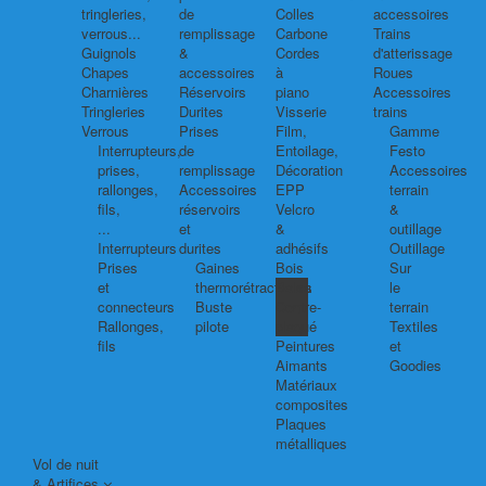
tringleries,
de
Colles
accessoires
verrous...
remplissage
Carbone
Trains
Guignols
&
Cordes
d'atterissage
Chapes
accessoires
à
Roues
Charnières
Réservoirs
piano
Accessoires
Tringleries
Durites
Visserie
trains
Verrous
Prises
Film,
Gamme
Interrupteurs,
de
Entoilage,
Festo
prises,
remplissage
Décoration
Accessoires
rallonges,
Accessoires
EPP
terrain
fils,
réservoirs
Velcro
&
...
et
&
outillage
Interrupteurs
durites
adhésifs
Outillage
Prises
Gaines
Bois
Sur
et
thermorétractables
Balsa
le
connecteurs
Buste
Contre-
terrain
Rallonges,
pilote
plaqué
Textiles
fils
Peintures
et
Aimants
Goodies
Matériaux
composites
Plaques
métalliques
Vol de nuit
& Artifices