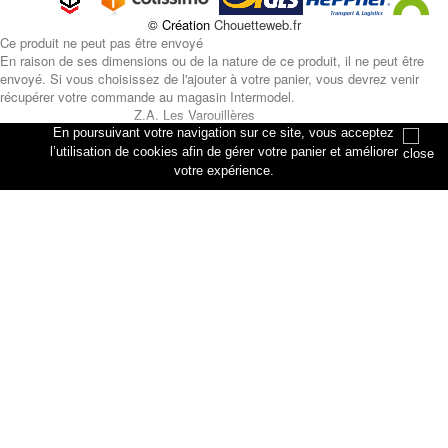
© Création
Chouetteweb.fr
Ce produit ne peut pas être envoyé
En raison de ses dimensions ou de la nature de ce produit, il ne peut être
envoyé. Si vous choisissez de l'ajouter à votre panier, vous devrez venir
récupérer votre commande au magasin Intermodel.
Z.A. Les Varouillères
rue des artisans
En poursuivant votre navigation sur ce site, vous acceptez
76330 Petiville
l’utilisation de cookies afin de gérer votre panier et améliorer
votre expérience.
Annuler
Ajouter au panier