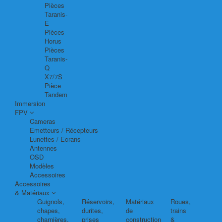
Pièces
Taranis-
E
Pièces
Horus
Pièces
Taranis-
Q
X7/7S
Pièce
Tandem
Immersion
FPV
Cameras
Emetteurs / Récepteurs
Lunettes / Ecrans
Antennes
OSD
Modèles
Accessoires
Accessoires
& Matériaux
Guignols,
Réservoirs,
Matériaux
Roues,
chapes,
durites,
de
trains
charnières,
prises
construction
&