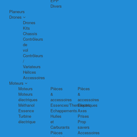
EPP
Divers
Planeurs
Drones
Drones
Kits
Chassis
Contrôleurs
de
vol
Contrôleurs
/
Variateurs
Hélices
Accessoires
Moteurs
Moteurs
Pièces
Pièces
Moteurs
&
&
électriques
accessoires
accessoires
Méthanol
Essences/Thermiques
Electriques
Essence
Echappements
Axes
Turbine
Huiles
Prises
électrique
et
Prop
Carburants
savers
Pièces
Accessoires