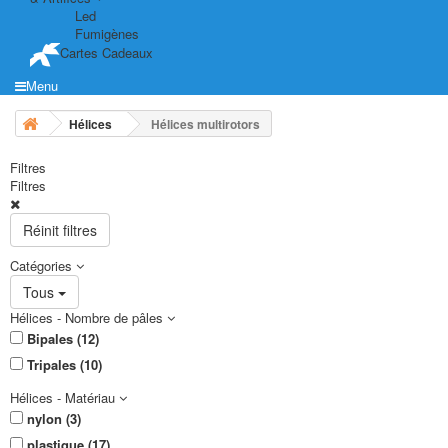
Led
Fumigènes
Cartes Cadeaux
Menu
Hélices
Hélices multirotors
Filtres
Filtres
Réinit filtres
Catégories
Tous
Hélices - Nombre de pâles
Bipales (12)
Tripales (10)
Hélices - Matériau
nylon (3)
plastique (17)