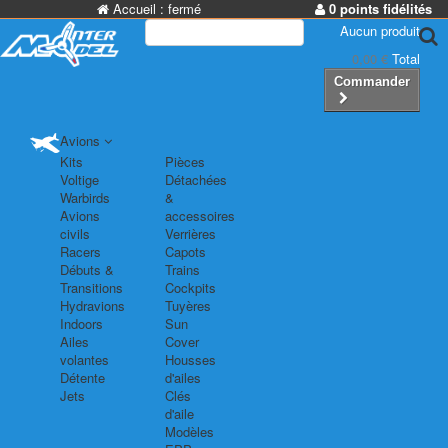
Accueil :
fermé
0 points fidélités
Aucun produit
0,00 €
Total
Commander
Avions
Kits
Pièces
Voltige
Détachées
Warbirds
&
Avions
accessoires
civils
Verrières
Racers
Capots
Débuts &
Trains
Transitions
Cockpits
Hydravions
Tuyères
Indoors
Sun
Ailes
Cover
volantes
Housses
Détente
d'ailes
Jets
Clés
d'aile
Modèles