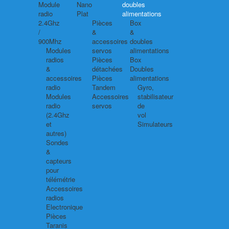
Module
Nano
doubles
radio
Plat
alimentations
2.4Ghz
Pièces
Box
/
&
&
900Mhz
accessoires
doubles
Modules
servos
alimentations
radios
Pièces
Box
&
détachées
Doubles
accessoires
Pièces
alimentations
radio
Tandem
Gyro,
Modules
Accessoires
stabilisateur
radio
servos
de
(2.4Ghz
vol
et
Simulateurs
autres)
Sondes
&
capteurs
pour
télémétrie
Accessoires
radios
Electronique
Pièces
Taranis