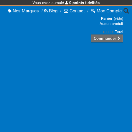
Vous avez cumulé
0 points fidélités
Nos
Marques
Blog
Contact
Mon
Compte
/
/
/
Panier
(vide)
Aucun produit
0,00 €
Total
Commander