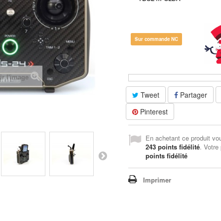
Sur commande NC
ir l'image
Tweet
Partager
Pinterest
En achetant ce produit vo
243
points fidélité
. Votre
points fidélité
Imprimer