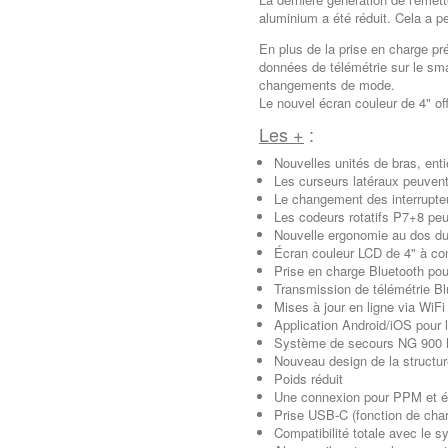
aluminium a été réduit. Cela a pe
En plus de la prise en charge pr
données de télémétrie sur le sma
changements de mode.
Le nouvel écran couleur de 4" of
Les +
:
Nouvelles unités de bras, enti
Les curseurs latéraux peuvent 
Le changement des interrupteu
Les codeurs rotatifs P7+8 peu
Nouvelle ergonomie au dos du 
Écran couleur LCD de 4" à con
Prise en charge Bluetooth pou
Transmission de télémétrie B
Mises à jour en ligne via WiFi
Application Android/iOS pour l
Système de secours NG 900
Nouveau design de la structu
Poids réduit
Une connexion pour PPM et é
Prise USB-C (fonction de ch
Compatibilité totale avec le