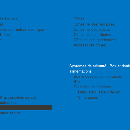
es Hélices
Cônes
rs
Cônes hélices repliables
élice sur moteur électrique
Cônes hélices bipales
'hélice
Cônes hélices tripales
rs
Cône hélices quadripales
Accessoires cônes
Systèmes de sécurité : Box et doub
alimentations
Box & doubles alimentations
Box
Doubles alimentations
Gyro, stabilisateur de vol
& accessoires servos
Simulateurs
 détachées
 Tandem
oires servos