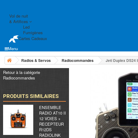
Vol de nuit
& Artifices
Led
Fumigènes
Cartes Cadeaux
Menu
Radios & Servos
Radiocommandes
Jeti Duplex DS24
Retour à la catégorie
Radiocommandes
PRODUITS SIMILAIRES
ENSEMBLE
RADIO AT10 II
12 VOIES +
RECEPTEUR
R12DS
RADIOLINK