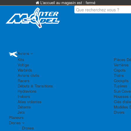
L'accueil au magasin est :
fermé
Avions
Kits
Pièces Dé
Voltige
Verrières
Warbirds
Capots
Avions civils
Trains
Racers
Cockpits
Débuts & Transitions
Tuyères
Hydravions
Sun Cove
Indoors
Housses d
Ailes volantes
Clés d'aile
Détente
Modèles 
Jets
Divers
Planeurs
Drones
Drones