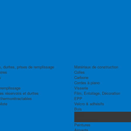
, durites, prises de remplissage
Matériaux de construction
ires
Colles
s
Carbone
Cordes à piano
 remplissage
Visserie
s réservoirs et durites
Film, Entoilage, Décoration
thermorétractables
EPP
ilote
Velcro & adhésifs
Bois
Balsa
Contre-plaqué
Peintures
Aimants