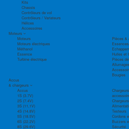
Kits
Chassis
Contrôleurs de vol
Contrôleurs / Variateurs
Hélices
Accessoires
Moteurs
Moteurs
Pièces & 
Moteurs électriques
Essences
Méthanol
Echappem
Essence
Huiles et 
Turbine électrique
Pièces dé
Allumage
Accessoir
Bougies
Accus
& chargeurs
Accus
Chargeurs,
1S (3.7V)
accessoir
2S (7.4V)
Chargeurs
3S (11,1V)
Alimentat
4S (14.8V)
Testeurs
5S (18.5V)
Cordons e
6S (22.2V)
Buzzers e
8S (29.6V)
Sécurité