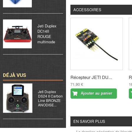
ACCESSOIRES
Jeti Duplex
DC14II
ROUGE
multimode
DÉJÀ VUS
Récepteur JETI DU...
R
71,90 €
1
Jeti Duplex
Ajouter au panier
DS24 II Carbon
Line BRONZE
ANODISE...
EN SAVOIR PLUS
La dernière génération de l'émet