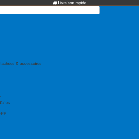
Livraison rapide
tachées & accessoires
r
'ailes
EPP