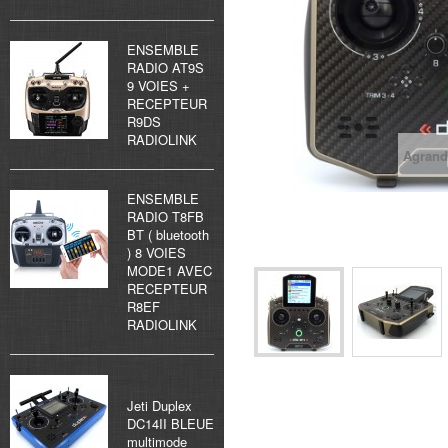
ENSEMBLE
RADIO AT9S
9 VOIES +
RECEPTEUR
R9DS
RADIOLINK
Agrand
ENSEMBLE
RADIO T8FB
BT ( bluetooth
) 8 VOIES
MODE1 AVEC
RECEPTEUR
R8EF
RADIOLINK
Jeti Duplex
DC14II BLEUE
multimode