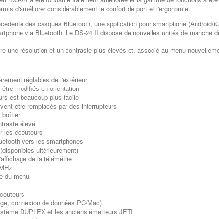
rmis d'améliorer considérablement le confort de port et l'ergonomie.
écédente des casques Bluetooth, une application pour smartphone (Android/iOS)
rtphone via Bluetooth. Le DS-24 II dispose de nouvelles unités de manche dés
fre une résolution et un contraste plus élevés et, associé au menu nouvellemen
èrement réglables de l'extérieur
être modifiés en orientation
rs est beaucoup plus facile
vent être remplacés par des interrupteurs
boîtier
traste élevé
r les écouteurs
luetooth vers les smartphones
 (disponibles ultérieurement)
'affichage de la télémétrie
 MHz
re du menu
couteurs
arge, connexion de données PC/Mac)
 système DUPLEX et les anciens émetteurs JETI