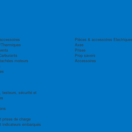
accessoires
Pièces & accessoires Electrique
/Thermiques
Axes
ents
Prises
Carburants
Prop savers
tachées moteurs
Accessoires
s
es
 testeurs, sécurité et
es
ions
t prises de charge
t indicateurs embarqués