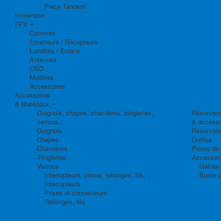
Pièce Tandem
Immersion
FPV
Cameras
Emetteurs / Récepteurs
Lunettes / Ecrans
Antennes
OSD
Modèles
Accessoires
Accessoires
& Matériaux
Guignols, chapes, charnières, tringleries,
Réservoirs
verrous...
& accesso
Guignols
Réservoir
Chapes
Durites
Charnières
Prises de
Tringleries
Accessoire
Verrous
Gaines 
Interrupteurs, prises, rallonges, fils, ...
Buste p
Interrupteurs
Prises et connecteurs
Rallonges, fils