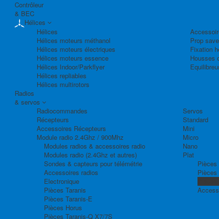
Contrôleur
& BEC
Hélices
Hélices
Accessoir
Hélices moteurs méthanol
Prop save
Hélices moteurs électriques
Fixation h
Hélices moteurs essence
Housses d
Hélices Indoor/Parkflyer
Equilibreu
Hélices repliables
Hélices multirotors
Radios
& servos
Radiocommandes
Servos
Récepteurs
Standard
Accessoires Récepteurs
Mini
Module radio 2.4Ghz / 900Mhz
Micro
Modules radios & accessoires radio
Nano
Modules radio (2.4Ghz et autres)
Plat
Sondes & capteurs pour télémétrie
Pièces 
Accessoires radios
Pièces
Electronique
Pièces
Pièces Taranis
Access
Pièces Taranis-E
Pièces Horus
Pièces Taranis-Q X7/7S