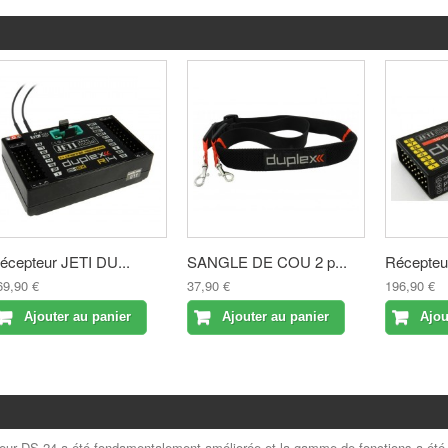
écepteur JETI DU...
SANGLE DE COU 2 p...
Récepteu
69,90 €
37,90 €
196,90 €
Ajouter au panier
Ajouter au panier
Ajou
teur DS-24 a été fondamentalement améliorée et la gamme de fonctions a été él