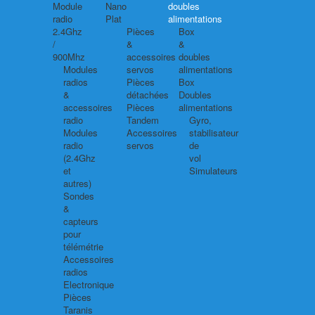
Module
Nano
doubles
radio
Plat
alimentations
2.4Ghz
Pièces
Box
/
&
&
900Mhz
accessoires
doubles
Modules
servos
alimentations
radios
Pièces
Box
&
détachées
Doubles
accessoires
Pièces
alimentations
radio
Tandem
Gyro,
Modules
Accessoires
stabilisateur
radio
servos
de
(2.4Ghz
vol
et
Simulateurs
autres)
Sondes
&
capteurs
pour
télémétrie
Accessoires
radios
Electronique
Pièces
Taranis