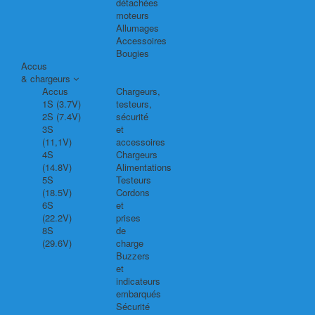
détachées
moteurs
Allumages
Accessoires
Bougies
Accus
& chargeurs
Accus
Chargeurs,
1S (3.7V)
testeurs,
2S (7.4V)
sécurité
3S
et
(11,1V)
accessoires
4S
Chargeurs
(14.8V)
Alimentations
5S
Testeurs
(18.5V)
Cordons
6S
et
(22.2V)
prises
8S
de
(29.6V)
charge
Buzzers
et
indicateurs
embarqués
Sécurité