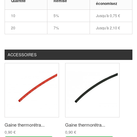
Quantité
Remise
économisez
10
5%
Jusqu'à
0,75 €
20
7%
Jusqu'à
2,10 €
ACCESSOIRES
Gaine thermorétra...
Gaine thermorétra...
0,90 €
0,90 €