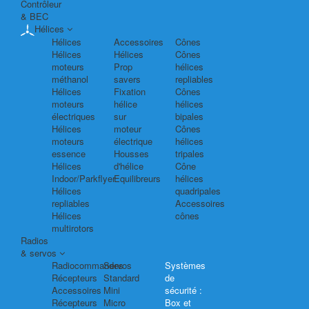
Contrôleur
& BEC
Hélices
Hélices
Accessoires
Cônes
Hélices
Hélices
Cônes
moteurs
Prop
hélices
méthanol
savers
repliables
Hélices
Fixation
Cônes
moteurs
hélice
hélices
électriques
sur
bipales
Hélices
moteur
Cônes
moteurs
électrique
hélices
essence
Housses
tripales
Hélices
d'hélice
Cône
Indoor/Parkflyer
Equilibreurs
hélices
Hélices
quadripales
repliables
Accessoires
Hélices
cônes
multirotors
Radios
& servos
Radiocommandes
Servos
Systèmes
Récepteurs
Standard
de
Accessoires
Mini
sécurité :
Récepteurs
Micro
Box et