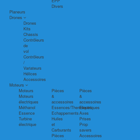
EPP
Divers
Planeurs
Drones
Drones
Kits
Chassis
Contrôleurs
de
vol
Contrôleurs
/
Variateurs
Hélices
Accessoires
Moteurs
Moteurs
Pièces
Pièces
Moteurs
&
&
électriques
accessoires
accessoires
Méthanol
Essences/Thermiques
Electriques
Essence
Echappements
Axes
Turbine
Huiles
Prises
électrique
et
Prop
Carburants
savers
Pièces
Accessoires