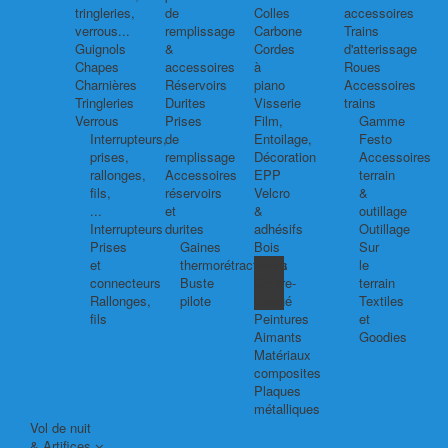
tringleries,
de
Colles
accessoires
verrous...
remplissage
Carbone
Trains
Guignols
&
Cordes
d'atterissage
Chapes
accessoires
à
Roues
Charnières
Réservoirs
piano
Accessoires
Tringleries
Durites
Visserie
trains
Verrous
Prises
Film,
Gamme
Interrupteurs,
de
Entoilage,
Festo
prises,
remplissage
Décoration
Accessoires
rallonges,
Accessoires
EPP
terrain
fils,
réservoirs
Velcro
&
...
et
&
outillage
Interrupteurs
durites
adhésifs
Outillage
Prises
Gaines
Bois
Sur
et
thermorétractables
Balsa
le
connecteurs
Buste
Contre-
terrain
Rallonges,
pilote
plaqué
Textiles
fils
Peintures
et
Aimants
Goodies
Matériaux
composites
Plaques
métalliques
Vol de nuit
& Artifices