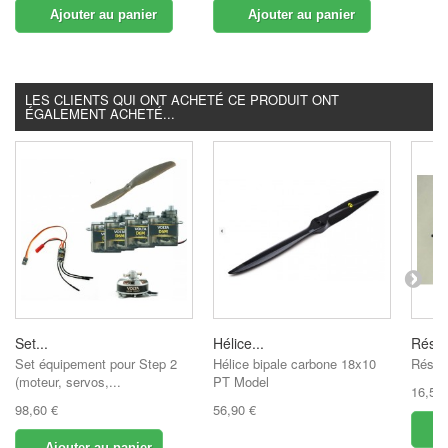
Ajouter au panier
Ajouter au panier
LES CLIENTS QUI ONT ACHETÉ CE PRODUIT ONT
ÉGALEMENT ACHETÉ...
Set...
Hélice...
Réserv
Set équipement pour Step 2
Hélice bipale carbone 18x10
Réser
(moteur, servos,...
PT Model
16,50 
98,60 €
56,90 €
A
Ajouter au panier