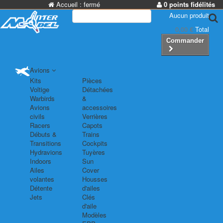
Accueil :
fermé
0 points fidélités
Aucun produit
0,00 €
Total
Commander
Avions
Kits
Pièces
Voltige
Détachées
Warbirds
&
Avions
accessoires
civils
Verrières
Racers
Capots
Débuts &
Trains
Transitions
Cockpits
Hydravions
Tuyères
Indoors
Sun
Ailes
Cover
volantes
Housses
Détente
d'ailes
Jets
Clés
d'aile
Modèles