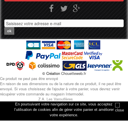
ok
© Création
Chouetteweb.fr
Ce produit ne peut pas être envoyé
En raison de ses dimensions ou de la nature de ce produit, il ne peut être
envoyé. Si vous choisissez de l'ajouter à votre panier, vous devrez venir
récupérer votre commande au magasin Intermodel.
Z.A. Les Varouillères
rue des artisans
En poursuivant votre navigation sur ce site, vous acceptez
76330 Petiville
l’utilisation de cookies afin de gérer votre panier et améliorer
votre expérience.
Annuler
Ajouter au panier