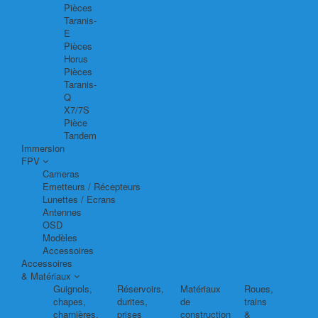
Pièces
Taranis-
E
Pièces
Horus
Pièces
Taranis-
Q
X7/7S
Pièce
Tandem
Immersion
FPV
Cameras
Emetteurs / Récepteurs
Lunettes / Ecrans
Antennes
OSD
Modèles
Accessoires
Accessoires
& Matériaux
Guignols,
Réservoirs,
Matériaux
Roues,
chapes,
durites,
de
trains
charnières,
prises
construction
&