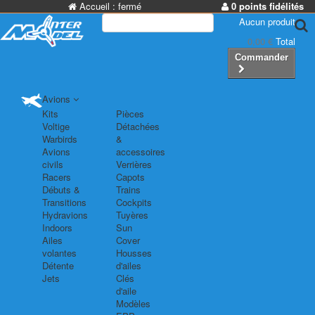
Accueil :
fermé
0 points fidélités
Aucun produit
0,00 €
Total
Commander
Avions
Kits
Pièces
Voltige
Détachées
Warbirds
&
Avions
accessoires
civils
Verrières
Racers
Capots
Débuts &
Trains
Transitions
Cockpits
Hydravions
Tuyères
Indoors
Sun
Ailes
Cover
volantes
Housses
Détente
d'ailes
Jets
Clés
d'aile
Modèles