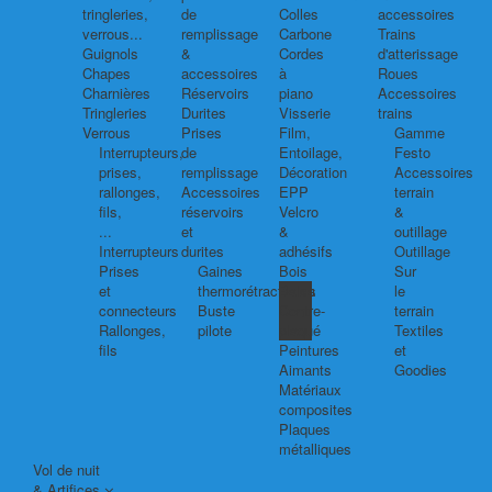
tringleries,
de
Colles
accessoires
verrous...
remplissage
Carbone
Trains
Guignols
&
Cordes
d'atterissage
Chapes
accessoires
à
Roues
Charnières
Réservoirs
piano
Accessoires
Tringleries
Durites
Visserie
trains
Verrous
Prises
Film,
Gamme
Interrupteurs,
de
Entoilage,
Festo
prises,
remplissage
Décoration
Accessoires
rallonges,
Accessoires
EPP
terrain
fils,
réservoirs
Velcro
&
...
et
&
outillage
Interrupteurs
durites
adhésifs
Outillage
Prises
Gaines
Bois
Sur
et
thermorétractables
Balsa
le
connecteurs
Buste
Contre-
terrain
Rallonges,
pilote
plaqué
Textiles
fils
Peintures
et
Aimants
Goodies
Matériaux
composites
Plaques
métalliques
Vol de nuit
& Artifices