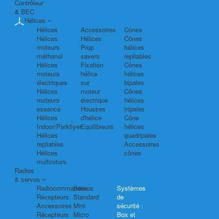
Contrôleur
& BEC
Hélices
Hélices
Accessoires
Cônes
Hélices
Hélices
Cônes
moteurs
Prop
hélices
méthanol
savers
repliables
Hélices
Fixation
Cônes
moteurs
hélice
hélices
électriques
sur
bipales
Hélices
moteur
Cônes
moteurs
électrique
hélices
essence
Housses
tripales
Hélices
d'hélice
Cône
Indoor/Parkflyer
Equilibreurs
hélices
Hélices
quadripales
repliables
Accessoires
Hélices
cônes
multirotors
Radios
& servos
Radiocommandes
Servos
Systèmes
Récepteurs
Standard
de
Accessoires
Mini
sécurité :
Récepteurs
Micro
Box et