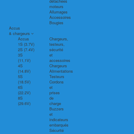
détachées
moteurs
Allumages
Accessoires
Bougies
Accus
& chargeurs
Accus
Chargeurs,
1S (3.7V)
testeurs,
2S (7.4V)
sécurité
3S
et
(11,1V)
accessoires
4S
Chargeurs
(14.8V)
Alimentations
5S
Testeurs
(18.5V)
Cordons
6S
et
(22.2V)
prises
8S
de
(29.6V)
charge
Buzzers
et
indicateurs
embarqués
Sécurité