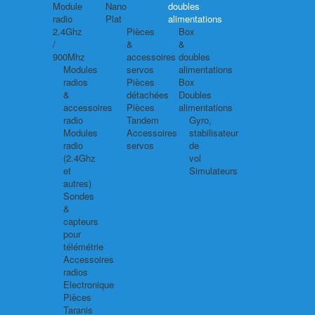
Module
Nano
doubles
radio
Plat
alimentations
2.4Ghz
Pièces
Box
/
&
&
900Mhz
accessoires
doubles
Modules
servos
alimentations
radios
Pièces
Box
&
détachées
Doubles
accessoires
Pièces
alimentations
radio
Tandem
Gyro,
Modules
Accessoires
stabilisateur
radio
servos
de
(2.4Ghz
vol
et
Simulateurs
autres)
Sondes
&
capteurs
pour
télémétrie
Accessoires
radios
Electronique
Pièces
Taranis