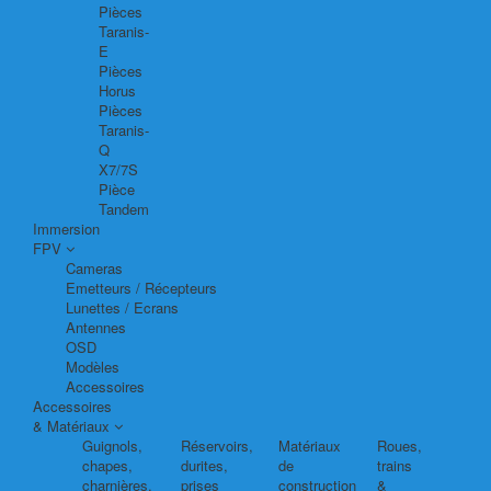
Pièces
Taranis-
E
Pièces
Horus
Pièces
Taranis-
Q
X7/7S
Pièce
Tandem
Immersion
FPV
Cameras
Emetteurs / Récepteurs
Lunettes / Ecrans
Antennes
OSD
Modèles
Accessoires
Accessoires
& Matériaux
Guignols,
Réservoirs,
Matériaux
Roues,
chapes,
durites,
de
trains
charnières,
prises
construction
&