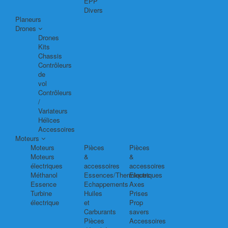
EPP
Divers
Planeurs
Drones
Drones
Kits
Chassis
Contrôleurs
de
vol
Contrôleurs
/
Variateurs
Hélices
Accessoires
Moteurs
Moteurs
Pièces
Pièces
Moteurs
&
&
électriques
accessoires
accessoires
Méthanol
Essences/Thermiques
Electriques
Essence
Echappements
Axes
Turbine
Huiles
Prises
électrique
et
Prop
Carburants
savers
Pièces
Accessoires