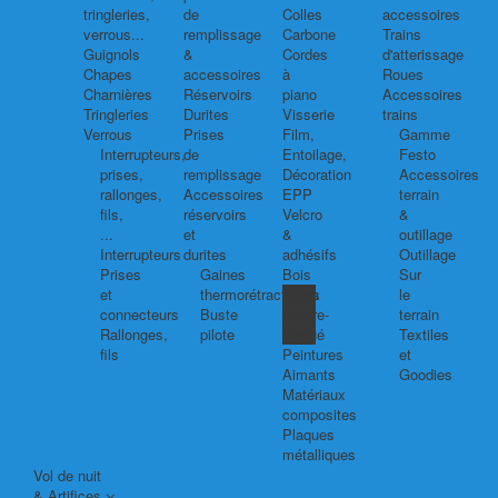
tringleries,
de
Colles
accessoires
verrous...
remplissage
Carbone
Trains
Guignols
&
Cordes
d'atterissage
Chapes
accessoires
à
Roues
Charnières
Réservoirs
piano
Accessoires
Tringleries
Durites
Visserie
trains
Verrous
Prises
Film,
Gamme
Interrupteurs,
de
Entoilage,
Festo
prises,
remplissage
Décoration
Accessoires
rallonges,
Accessoires
EPP
terrain
fils,
réservoirs
Velcro
&
...
et
&
outillage
Interrupteurs
durites
adhésifs
Outillage
Prises
Gaines
Bois
Sur
et
thermorétractables
Balsa
le
connecteurs
Buste
Contre-
terrain
Rallonges,
pilote
plaqué
Textiles
fils
Peintures
et
Aimants
Goodies
Matériaux
composites
Plaques
métalliques
Vol de nuit
& Artifices