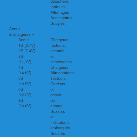
détachées
moteurs
Allumages
Accessoires
Bougies
Accus
& chargeurs
Accus
Chargeurs,
1S (3.7V)
testeurs,
2S (7.4V)
sécurité
3S
et
(11,1V)
accessoires
4S
Chargeurs
(14.8V)
Alimentations
5S
Testeurs
(18.5V)
Cordons
6S
et
(22.2V)
prises
8S
de
(29.6V)
charge
Buzzers
et
indicateurs
embarqués
Sécurité