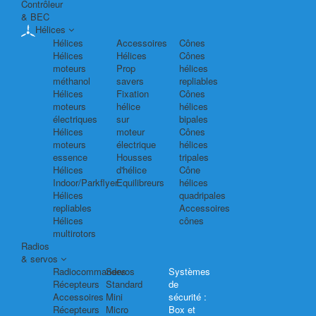
Contrôleur
& BEC
Hélices
Hélices
Accessoires
Cônes
Hélices
Hélices
Cônes
moteurs
Prop
hélices
méthanol
savers
repliables
Hélices
Fixation
Cônes
moteurs
hélice
hélices
électriques
sur
bipales
Hélices
moteur
Cônes
moteurs
électrique
hélices
essence
Housses
tripales
Hélices
d'hélice
Cône
Indoor/Parkflyer
Equilibreurs
hélices
Hélices
quadripales
repliables
Accessoires
Hélices
cônes
multirotors
Radios
& servos
Radiocommandes
Servos
Systèmes
Récepteurs
Standard
de
Accessoires
Mini
sécurité :
Récepteurs
Micro
Box et