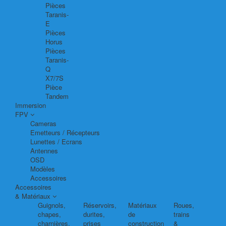
Pièces
Taranis-
E
Pièces
Horus
Pièces
Taranis-
Q
X7/7S
Pièce
Tandem
Immersion
FPV
Cameras
Emetteurs / Récepteurs
Lunettes / Ecrans
Antennes
OSD
Modèles
Accessoires
Accessoires
& Matériaux
Guignols,
Réservoirs,
Matériaux
Roues,
chapes,
durites,
de
trains
charnières,
prises
construction
&