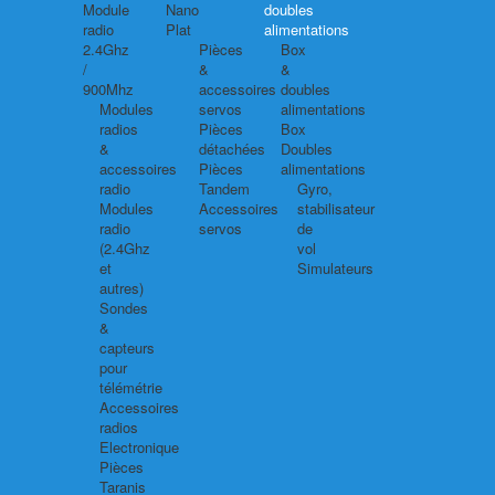
Module
Nano
doubles
radio
Plat
alimentations
2.4Ghz
Pièces
Box
/
&
&
900Mhz
accessoires
doubles
Modules
servos
alimentations
radios
Pièces
Box
&
détachées
Doubles
accessoires
Pièces
alimentations
radio
Tandem
Gyro,
Modules
Accessoires
stabilisateur
radio
servos
de
(2.4Ghz
vol
et
Simulateurs
autres)
Sondes
&
capteurs
pour
télémétrie
Accessoires
radios
Electronique
Pièces
Taranis