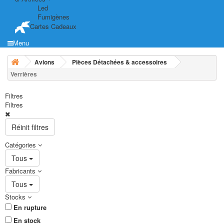
Led
Fumigènes
Cartes Cadeaux
Menu
Avions
Pièces Détachées & accessoires
Verrières
Filtres
Filtres
Réinit filtres
Catégories
Tous
Fabricants
Tous
Stocks
En rupture
En stock