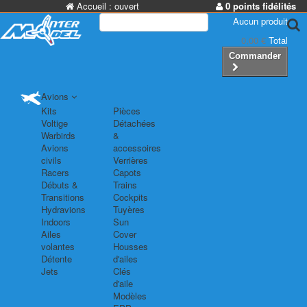
Accueil :
ouvert
0 points fidélités
Aucun produit
0,00 €
Total
Commander
Avions
Kits
Pièces
Voltige
Détachées
Warbirds
&
Avions
accessoires
civils
Verrières
Racers
Capots
Débuts &
Trains
Transitions
Cockpits
Hydravions
Tuyères
Indoors
Sun
Ailes
Cover
volantes
Housses
Détente
d'ailes
Jets
Clés
d'aile
Modèles