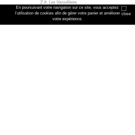
Z.A. Les Varouillères
rue des artisans
En poursuivant votre navigation sur ce site, vous acceptez
76330 Petiville
l’utilisation de cookies afin de gérer votre panier et améliorer
votre expérience.
Annuler
Ajouter au panier