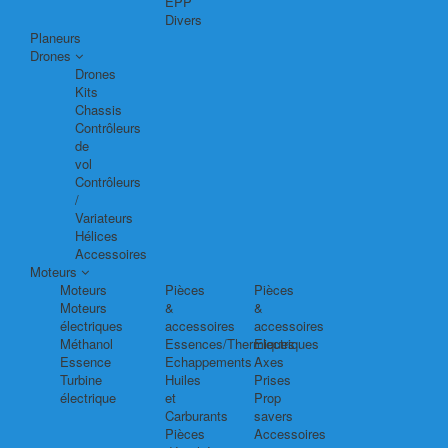
EPP
Divers
Planeurs
Drones
Drones
Kits
Chassis
Contrôleurs
de
vol
Contrôleurs
/
Variateurs
Hélices
Accessoires
Moteurs
Moteurs
Pièces
Pièces
Moteurs
&
&
électriques
accessoires
accessoires
Méthanol
Essences/Thermiques
Electriques
Essence
Echappements
Axes
Turbine
Huiles
Prises
électrique
et
Prop
Carburants
savers
Pièces
Accessoires