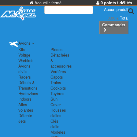
Accueil :
fermé
0 points fidélités
Aucun produit
0,00 €
Total
Commander
Avions
Kits
Pièces
Voltige
Détachées
Warbirds
&
Avions
accessoires
civils
Verrières
Racers
Capots
Débuts &
Trains
Transitions
Cockpits
Hydravions
Tuyères
Indoors
Sun
Ailes
Cover
volantes
Housses
Détente
d'ailes
Jets
Clés
d'aile
Modèles