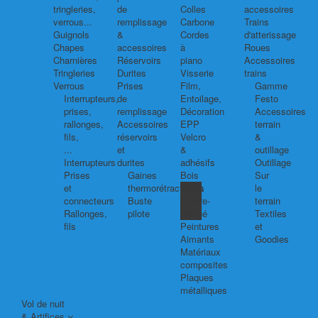
tringleries,
de
Colles
accessoires
verrous...
remplissage
Carbone
Trains
Guignols
&
Cordes
d'atterissage
Chapes
accessoires
à
Roues
Charnières
Réservoirs
piano
Accessoires
Tringleries
Durites
Visserie
trains
Verrous
Prises
Film,
Gamme
Interrupteurs,
de
Entoilage,
Festo
prises,
remplissage
Décoration
Accessoires
rallonges,
Accessoires
EPP
terrain
fils,
réservoirs
Velcro
&
...
et
&
outillage
Interrupteurs
durites
adhésifs
Outillage
Prises
Gaines
Bois
Sur
et
thermorétractables
Balsa
le
connecteurs
Buste
Contre-
terrain
Rallonges,
pilote
plaqué
Textiles
fils
Peintures
et
Aimants
Goodies
Matériaux
composites
Plaques
métalliques
Vol de nuit
& Artifices