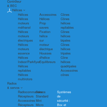
Contrôleur
& BEC
Hélices
Hélices
Accessoires
Cônes
Hélices
Hélices
Cônes
moteurs
Prop
hélices
méthanol
savers
repliables
Hélices
Fixation
Cônes
moteurs
hélice
hélices
électriques
sur
bipales
Hélices
moteur
Cônes
moteurs
électrique
hélices
essence
Housses
tripales
Hélices
d'hélice
Cône
Indoor/Parkflyer
Equilibreurs
hélices
Hélices
quadripales
repliables
Accessoires
Hélices
cônes
multirotors
Radios
& servos
Radiocommandes
Servos
Systèmes
Récepteurs
Standard
de
Accessoires
Mini
sécurité :
Récepteurs
Micro
Box et