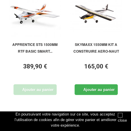
APPRENTICE STS 1500MM
SKYMAXX 1550MM KIT A
RTF BASIC SMART...
CONSTRUIRE AERO-NAUT
389,90 €
165,00 €
Ajouter au panier
Ajouter au panier
En poursuivant votre navigation sur ce site, vous acceptez
Disponible
Disponible
l’utilisation de cookies afin de gérer votre panier et améliorer
votre expérience.