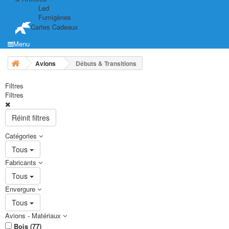
Led
Fumigènes
Cartes Cadeaux
Menu
Avions
Débuts & Transitions
Filtres
Filtres
Réinit filtres
Catégories
Tous
Fabricants
Tous
Envergure
Tous
Avions - Matériaux
Bois (77)