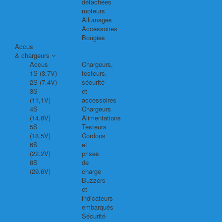
détachées
moteurs
Allumages
Accessoires
Bougies
Accus
& chargeurs
Accus
Chargeurs,
1S (3.7V)
testeurs,
2S (7.4V)
sécurité
3S
et
(11,1V)
accessoires
4S
Chargeurs
(14.8V)
Alimentations
5S
Testeurs
(18.5V)
Cordons
6S
et
(22.2V)
prises
8S
de
(29.6V)
charge
Buzzers
et
indicateurs
embarqués
Sécurité