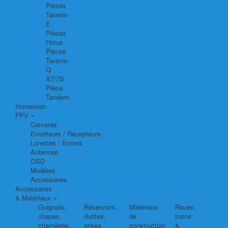
Pièces
Taranis-
E
Pièces
Horus
Pièces
Taranis-
Q
X7/7S
Pièce
Tandem
Immersion
FPV
Cameras
Emetteurs / Récepteurs
Lunettes / Ecrans
Antennes
OSD
Modèles
Accessoires
Accessoires
& Matériaux
Guignols,
Réservoirs,
Matériaux
Roues,
chapes,
durites,
de
trains
charnières,
prises
construction
&