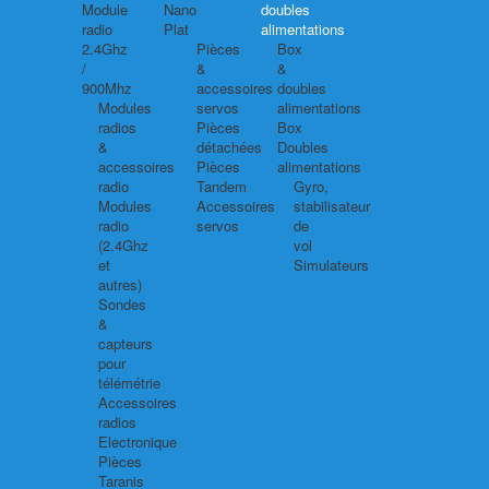
Module
Nano
doubles
radio
Plat
alimentations
2.4Ghz
Pièces
Box
/
&
&
900Mhz
accessoires
doubles
Modules
servos
alimentations
radios
Pièces
Box
&
détachées
Doubles
accessoires
Pièces
alimentations
radio
Tandem
Gyro,
Modules
Accessoires
stabilisateur
radio
servos
de
(2.4Ghz
vol
et
Simulateurs
autres)
Sondes
&
capteurs
pour
télémétrie
Accessoires
radios
Electronique
Pièces
Taranis