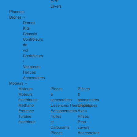
EPP
Divers
Planeurs
Drones
Drones
Kits
Chassis
Contrôleurs
de
vol
Contrôleurs
/
Variateurs
Hélices
Accessoires
Moteurs
Moteurs
Pièces
Pièces
Moteurs
&
&
électriques
accessoires
accessoires
Méthanol
Essences/Thermiques
Electriques
Essence
Echappements
Axes
Turbine
Huiles
Prises
électrique
et
Prop
Carburants
savers
Pièces
Accessoires