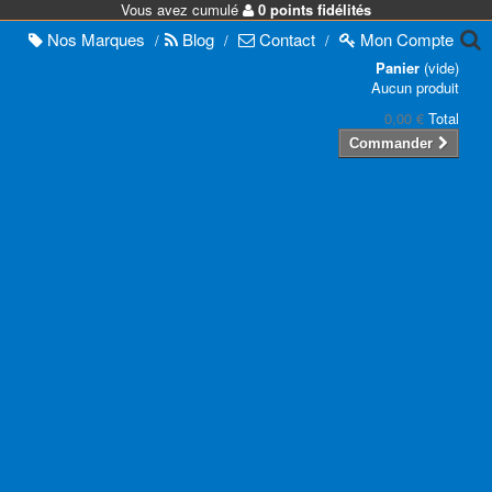
Vous avez cumulé
0 points fidélités
Nos
Marques
Blog
Contact
Mon
Compte
/
/
/
Panier
(vide)
Aucun produit
0,00 €
Total
Commander