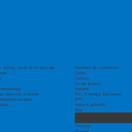
, durites, prises de remplissage
Matériaux de construction
ires
Colles
s
Carbone
Cordes à piano
 remplissage
Visserie
s réservoirs et durites
Film, Entoilage, Décoration
thermorétractables
EPP
ilote
Velcro & adhésifs
Bois
Balsa
Contre-plaqué
Peintures
Aimants