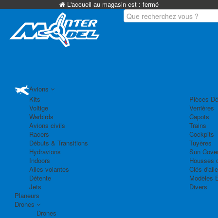
L'accueil au magasin est :
fermé
Avions
Kits
Pièces Dé
Voltige
Verrières
Warbirds
Capots
Avions civils
Trains
Racers
Cockpits
Débuts & Transitions
Tuyères
Hydravions
Sun Cove
Indoors
Housses d
Ailes volantes
Clés d'aile
Détente
Modèles 
Jets
Divers
Planeurs
Drones
Drones