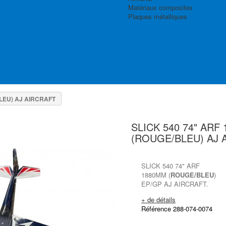
Matériaux composites
Plaques métalliques
LEU) AJ AIRCRAFT
SLICK 540 74" ARF
(ROUGE/BLEU) AJ 
SLICK 540 74" ARF
1880MM (
ROUGE/BLEU
)
EP/GP AJ AIRCRAFT.
+ de détails
Référence 288-074-0074