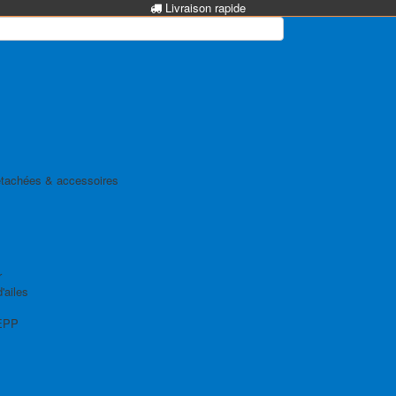
Livraison rapide
tachées & accessoires
r
'ailes
EPP