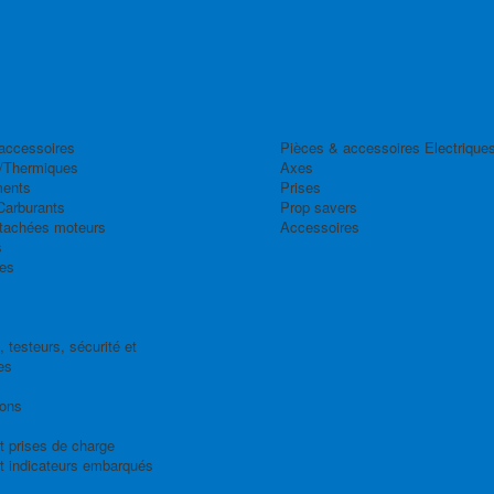
accessoires
Pièces & accessoires Electrique
/Thermiques
Axes
ents
Prises
Carburants
Prop savers
tachées moteurs
Accessoires
s
es
 testeurs, sécurité et
es
ions
t prises de charge
t indicateurs embarqués