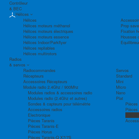
Contrôleur
& BEC
Hélices
Hélices
Accessoir
Hélices moteurs méthanol
Prop save
Hélices moteurs électriques
Fixation h
Hélices moteurs essence
Housses d
Hélices Indoor/Parkflyer
Equilibreu
Hélices repliables
Hélices multirotors
Radios
& servos
Radiocommandes
Servos
Récepteurs
Standard
Accessoires Récepteurs
Mini
Module radio 2.4Ghz / 900Mhz
Micro
Modules radios & accessoires radio
Nano
Modules radio (2.4Ghz et autres)
Plat
Sondes & capteurs pour télémétrie
Pièces 
Accessoires radios
Pièces
Electronique
Pièces
Pièces Taranis
Access
Pièces Taranis-E
Pièces Horus
Pièces Taranis-Q X7/7S