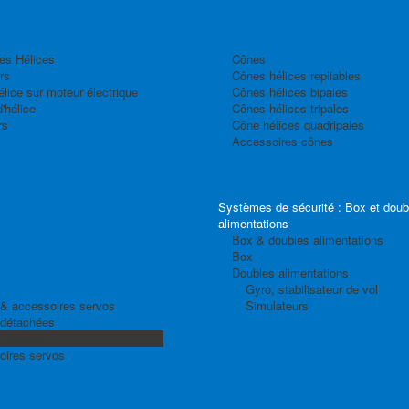
es Hélices
Cônes
rs
Cônes hélices repliables
élice sur moteur électrique
Cônes hélices bipales
'hélice
Cônes hélices tripales
rs
Cône hélices quadripales
Accessoires cônes
Systèmes de sécurité : Box et doub
alimentations
Box & doubles alimentations
Box
Doubles alimentations
Gyro, stabilisateur de vol
& accessoires servos
Simulateurs
 détachées
 Tandem
oires servos