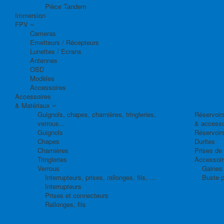
Pièce Tandem
Immersion
FPV
Cameras
Emetteurs / Récepteurs
Lunettes / Ecrans
Antennes
OSD
Modèles
Accessoires
Accessoires
& Matériaux
Guignols, chapes, charnières, tringleries,
Réservoirs
verrous...
& accesso
Guignols
Réservoir
Chapes
Durites
Charnières
Prises de
Tringleries
Accessoire
Verrous
Gaines 
Interrupteurs, prises, rallonges, fils, ...
Buste p
Interrupteurs
Prises et connecteurs
Rallonges, fils