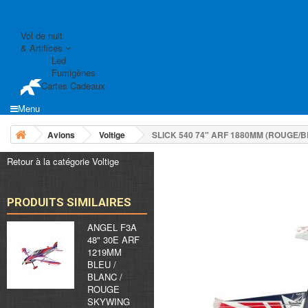
Vol de nuit
& Artifices
Led
Fumigènes
Cartes Cadeaux
Menu
Avions
Voltige
SLICK 540 74" ARF 1880MM (ROUGE/B
Retour à la catégorie Voltige
PRODUITS SIMILAIRES
ANGEL F3A
48" 30E ARF
1219MM
BLEU /
BLANC /
ROUGE
SKYWING