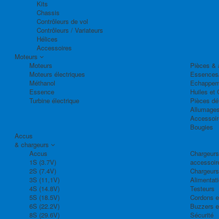
Kits
Chassis
Contrôleurs de vol
Contrôleurs / Variateurs
Hélices
Accessoires
Moteurs
Moteurs
Pièces & 
Moteurs électriques
Essences
Méthanol
Echappem
Essence
Huiles et 
Turbine électrique
Pièces dé
Allumage
Accessoir
Bougies
Accus
& chargeurs
Accus
Chargeurs,
1S (3.7V)
accessoir
2S (7.4V)
Chargeurs
3S (11,1V)
Alimentat
4S (14.8V)
Testeurs
5S (18.5V)
Cordons e
6S (22.2V)
Buzzers e
8S (29.6V)
Sécurité