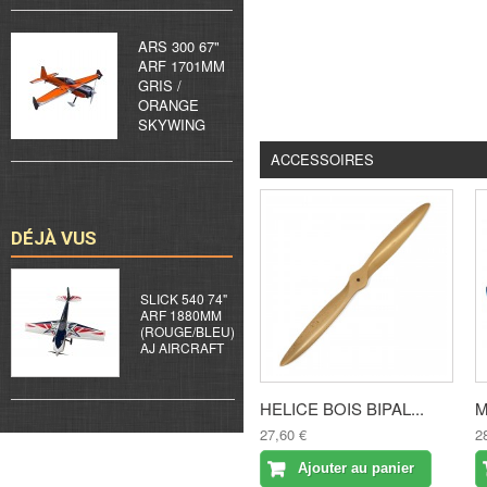
ARS 300 67"
ARF 1701MM
GRIS /
ORANGE
SKYWING
ACCESSOIRES
DÉJÀ VUS
SLICK 540 74"
ARF 1880MM
(ROUGE/BLEU)
AJ AIRCRAFT
HELICE BOIS BIPAL...
M
27,60 €
2
Ajouter au panier