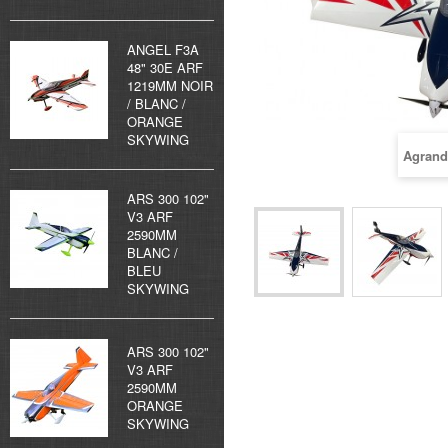
ANGEL F3A
48" 30E ARF
1219MM NOIR
/ BLANC /
ORANGE
SKYWING
Agrand
ARS 300 102"
V3 ARF
2590MM
BLANC /
BLEU
SKYWING
ARS 300 102"
V3 ARF
2590MM
ORANGE
SKYWING