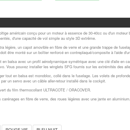
oltige américain conçu pour un moteur à essence de 30-40cc ou d'un moteur
mentés, d'une capacité de vol simple au style 3D extrême.
tra légère, un capot amovible en fibre de verre et une grande trappe de fusel
doit être monté sur un boîtier renforcé en contreplaqué/composite à l'aide d'u
nt en balsa avec un profil aérodynamique symétrique avec une clé d'aile en c
rvo.
Vous pouvez installer les winglets SFG fournis sur les extrémités des ail
r tout en balsa
est monobloc, collé dans le fuselage.
Les volets de profondeu
 par un servo avec un câble aller-retour installé dans le cockpit.
uvert du film thermocollant ULTRACOTE / ORACOVER.
es carénages en fibre de verre, des roues légères avec une jante en aluminiu
ROUGE VIF
BLEU NUIT