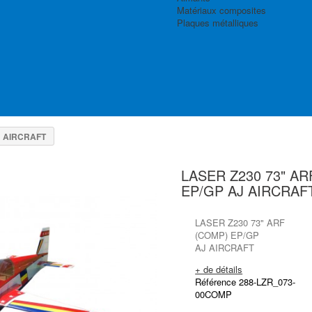
Matériaux composites
Plaques métalliques
J AIRCRAFT
LASER Z230 73" AR
EP/GP AJ AIRCRAF
LASER Z230 73" ARF
(COMP) EP/GP
AJ AIRCRAFT
+ de détails
Référence 288-LZR_073-
00COMP