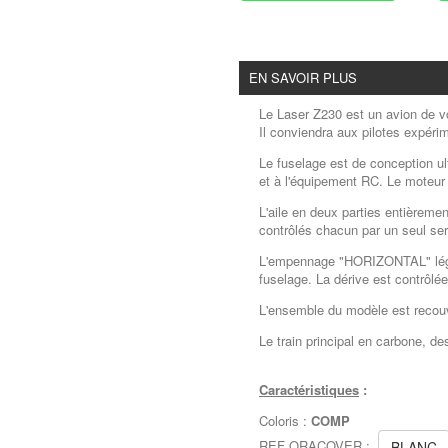
EN SAVOIR PLUS
Le Laser Z230 est un avion de v
Il conviendra aux pilotes expéri
Le fuselage est de conception ul
et à l'équipement RC. Le moteur 
L'aile en deux parties entièreme
contrôlés chacun par un seul se
L'empennage "HORIZONTAL" lége
fuselage. La dérive est contrôlée
L'ensemble du modèle est reco
Le train principal en carbone, d
Caractéristiques
:
Coloris :
COMP
REF ORACOVER :
BLANC