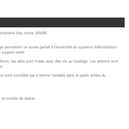
 brushless d'au moins 2500W.
age permettant un accès parfait à l'ensemble du système d'alimentation
n support radial.
arbone,
les ailes sont fixées avec des vis au fuselage.
Les ailerons sont
es.
r sont contrôlés par 2 servos installés dans la partie arrière du
m,
la roulette de queue.