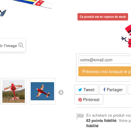
Ce produit est en rupture de stock
ir l'image
Prévenez-moi lorsque le pr
Tweet
Partager
Pinterest
En achetant ce produit vo
63
points fidélité
. Votre p
fidélité