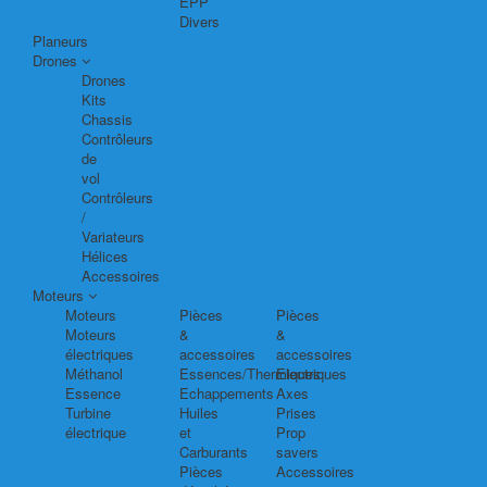
EPP
Divers
Planeurs
Drones
Drones
Kits
Chassis
Contrôleurs
de
vol
Contrôleurs
/
Variateurs
Hélices
Accessoires
Moteurs
Moteurs
Pièces
Pièces
Moteurs
&
&
électriques
accessoires
accessoires
Méthanol
Essences/Thermiques
Electriques
Essence
Echappements
Axes
Turbine
Huiles
Prises
électrique
et
Prop
Carburants
savers
Pièces
Accessoires