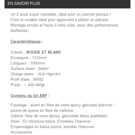
EN SAVOIR PLUS
Un 2 axes super maniable, idéal pour un premier planeur !
C'est le modèle idéal pour apprendre à piloter un planeur.
Montage simple et facile à faire voler, avec des performances
bluffantes!
Caractéristiques
:
Coloris :
ROUGE ET BLANC
Envergure : 1310mm
Longueur : 1050mm
Surface alaire : 24dm²
Charge alaire : 16.6-19gr/dm²
Profil d'aile : MH32
Poids : ~ 400-450gr
Contenu du kit ARF
:
Fuselage : avant en fibre de verre époxy gelcoaté blanche /
poutre de queue en fibre de carbone
Cabine: fibre de verre époxy, gelcoatée bleue (pailletée)
Ailes : En structure balsa. Entoilées Oracover
Empennages en balsa poncé, entoilés Oracover
Accessoires