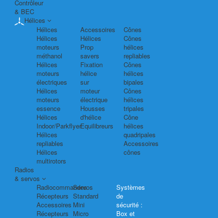
Contrôleur
& BEC
Hélices
Hélices
Accessoires
Cônes
Hélices
Hélices
Cônes
moteurs
Prop
hélices
méthanol
savers
repliables
Hélices
Fixation
Cônes
moteurs
hélice
hélices
électriques
sur
bipales
Hélices
moteur
Cônes
moteurs
électrique
hélices
essence
Housses
tripales
Hélices
d'hélice
Cône
Indoor/Parkflyer
Equilibreurs
hélices
Hélices
quadripales
repliables
Accessoires
Hélices
cônes
multirotors
Radios
& servos
Radiocommandes
Servos
Systèmes
Récepteurs
Standard
de
Accessoires
Mini
sécurité :
Récepteurs
Micro
Box et