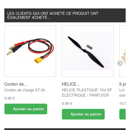
LES CLIENTS QUI ONT ACHETÉ CE PRODUIT ONT
ÉGALEMENT ACHETÉ...
Cordon de...
HELICE...
5 pla
Cordon de charge XT-30
HELICE PLASTIQUE 7X4 SF
Lot de
ELECTRIQUE / PARFLYER
standa
5,90 €
0,90 €
10,50 
Ajouter au panier
Ajouter au panier
A