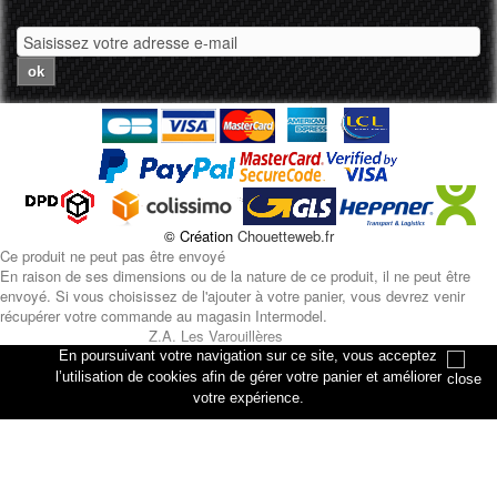
ok
© Création
Chouetteweb.fr
Ce produit ne peut pas être envoyé
En raison de ses dimensions ou de la nature de ce produit, il ne peut être
envoyé. Si vous choisissez de l'ajouter à votre panier, vous devrez venir
récupérer votre commande au magasin Intermodel.
Z.A. Les Varouillères
rue des artisans
En poursuivant votre navigation sur ce site, vous acceptez
76330 Petiville
l’utilisation de cookies afin de gérer votre panier et améliorer
votre expérience.
Annuler
Ajouter au panier