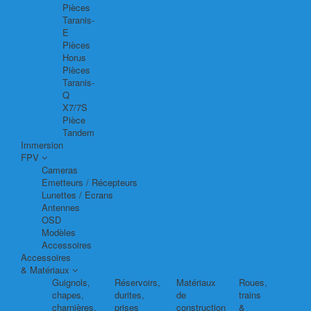
Pièces
Taranis-
E
Pièces
Horus
Pièces
Taranis-
Q
X7/7S
Pièce
Tandem
Immersion
FPV
Cameras
Emetteurs / Récepteurs
Lunettes / Ecrans
Antennes
OSD
Modèles
Accessoires
Accessoires
& Matériaux
Guignols,
Réservoirs,
Matériaux
Roues,
chapes,
durites,
de
trains
charnières,
prises
construction
&