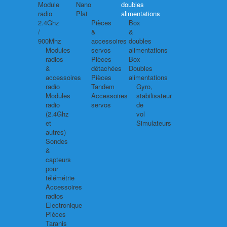
Module
Nano
doubles
radio
Plat
alimentations
2.4Ghz
Pièces
Box
/
&
&
900Mhz
accessoires
doubles
Modules
servos
alimentations
radios
Pièces
Box
&
détachées
Doubles
accessoires
Pièces
alimentations
radio
Tandem
Gyro,
Modules
Accessoires
stabilisateur
radio
servos
de
(2.4Ghz
vol
et
Simulateurs
autres)
Sondes
&
capteurs
pour
télémétrie
Accessoires
radios
Electronique
Pièces
Taranis