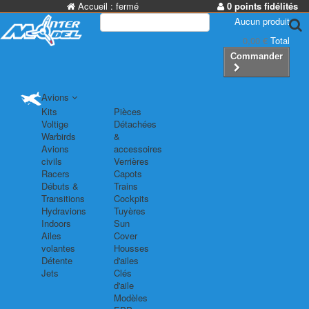
Accueil :
fermé
0 points fidélités
Aucun produit
0,00 €
Total
Commander
Avions
Kits
Pièces
Voltige
Détachées
Warbirds
&
Avions
accessoires
civils
Verrières
Racers
Capots
Débuts &
Trains
Transitions
Cockpits
Hydravions
Tuyères
Indoors
Sun
Ailes
Cover
volantes
Housses
Détente
d'ailes
Jets
Clés
d'aile
Modèles