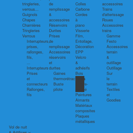
tringleries,
de
Colles
accessoires
verrous...
remplissage
Carbone
Trains
Guignols
&
Cordes
d'atterissage
Chapes
accessoires
à
Roues
Charnières
Réservoirs
piano
Accessoires
Tringleries
Durites
Visserie
trains
Verrous
Prises
Film,
Gamme
Interrupteurs,
de
Entoilage,
Festo
prises,
remplissage
Décoration
Accessoires
rallonges,
Accessoires
EPP
terrain
fils,
réservoirs
Velcro
&
...
et
&
outillage
Interrupteurs
durites
adhésifs
Outillage
Prises
Gaines
Bois
Sur
et
thermorétractables
Balsa
le
connecteurs
Buste
Contre-
terrain
Rallonges,
pilote
plaqué
Textiles
fils
Peintures
et
Aimants
Goodies
Matériaux
composites
Plaques
métalliques
Vol de nuit
& Artifices