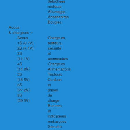
détachées
moteurs
Allumages
Accessoires
Bougies
Accus
& chargeurs
Accus
Chargeurs,
1S (3.7V)
testeurs,
2S (7.4V)
sécurité
3S
et
(11,1V)
accessoires
4S
Chargeurs
(14.8V)
Alimentations
5S
Testeurs
(18.5V)
Cordons
6S
et
(22.2V)
prises
8S
de
(29.6V)
charge
Buzzers
et
indicateurs
embarqués
Sécurité