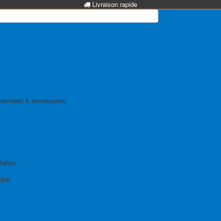
Livraison rapide
tachées & accessoires
r
'ailes
EPP