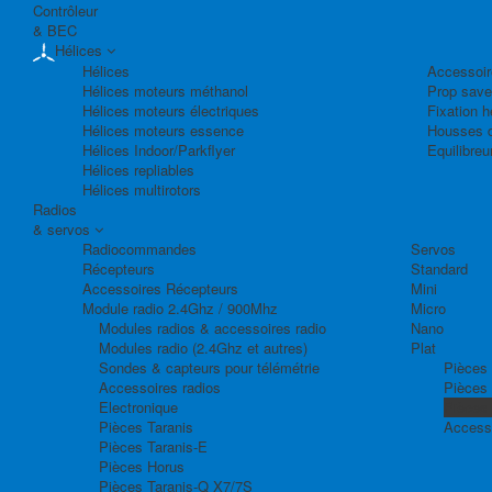
Contrôleur
& BEC
Hélices
Hélices
Accessoir
Hélices moteurs méthanol
Prop save
Hélices moteurs électriques
Fixation h
Hélices moteurs essence
Housses d
Hélices Indoor/Parkflyer
Equilibreu
Hélices repliables
Hélices multirotors
Radios
& servos
Radiocommandes
Servos
Récepteurs
Standard
Accessoires Récepteurs
Mini
Module radio 2.4Ghz / 900Mhz
Micro
Modules radios & accessoires radio
Nano
Modules radio (2.4Ghz et autres)
Plat
Sondes & capteurs pour télémétrie
Pièces 
Accessoires radios
Pièces
Electronique
Pièces
Pièces Taranis
Access
Pièces Taranis-E
Pièces Horus
Pièces Taranis-Q X7/7S