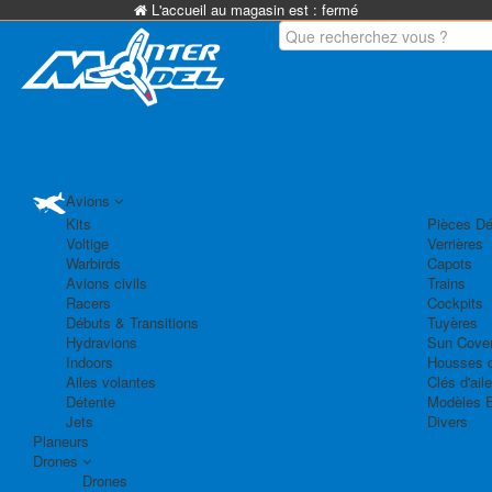
L'accueil au magasin est :
fermé
Avions
Kits
Pièces Dé
Voltige
Verrières
Warbirds
Capots
Avions civils
Trains
Racers
Cockpits
Débuts & Transitions
Tuyères
Hydravions
Sun Cove
Indoors
Housses d
Ailes volantes
Clés d'aile
Détente
Modèles 
Jets
Divers
Planeurs
Drones
Drones