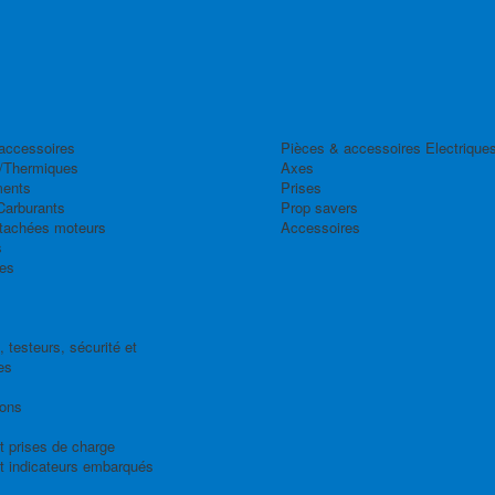
accessoires
Pièces & accessoires Electrique
/Thermiques
Axes
ents
Prises
Carburants
Prop savers
tachées moteurs
Accessoires
s
es
 testeurs, sécurité et
es
ions
t prises de charge
t indicateurs embarqués