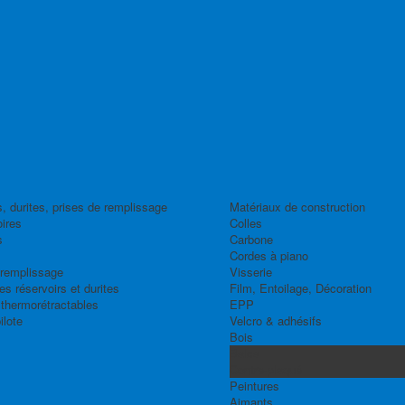
, durites, prises de remplissage
Matériaux de construction
ires
Colles
s
Carbone
Cordes à piano
 remplissage
Visserie
s réservoirs et durites
Film, Entoilage, Décoration
thermorétractables
EPP
ilote
Velcro & adhésifs
Bois
Balsa
Contre-plaqué
Peintures
Aimants