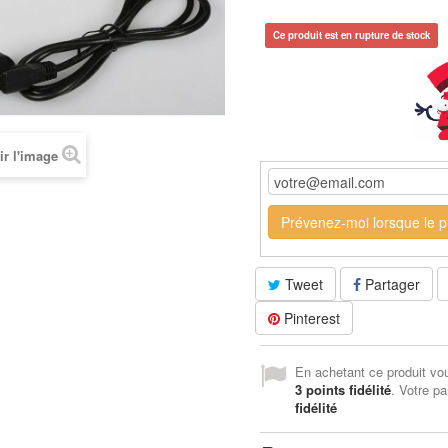
Ce produit est en rupture de stock
ir l'image
Prévenez-moi lorsque le pr
Tweet
Partager
Pinterest
En achetant ce produit vo
3
points fidélité
. Votre pa
fidélité