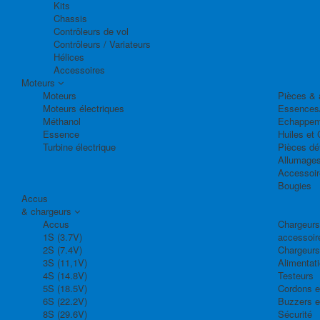
Kits
Chassis
Contrôleurs de vol
Contrôleurs / Variateurs
Hélices
Accessoires
Moteurs
Moteurs
Pièces & 
Moteurs électriques
Essences
Méthanol
Echappem
Essence
Huiles et 
Turbine électrique
Pièces dé
Allumage
Accessoir
Bougies
Accus
& chargeurs
Accus
Chargeurs,
1S (3.7V)
accessoir
2S (7.4V)
Chargeurs
3S (11,1V)
Alimentat
4S (14.8V)
Testeurs
5S (18.5V)
Cordons e
6S (22.2V)
Buzzers e
8S (29.6V)
Sécurité