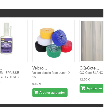
.
Velcro...
GQ-Cote...
EMI-EPAISSE
Velcro double face 20mm X
GQ-Cote BLANC 2
LYSTYRENE /
1M
12,50 €
.
0,80 €
Ajouter au pa
Ajouter au panier