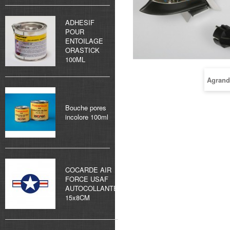
ADHESIF
POUR
ENTOILAGE
ORASTICK
100ML
Agrand
Bouche pores
incolore 100ml
COCARDE AIR
FORCE USAF
AUTOCOLLANTE
15x8CM