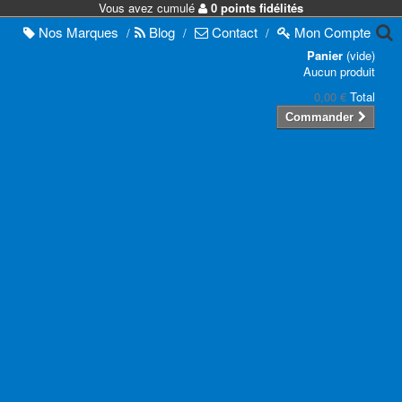
Vous avez cumulé
0 points fidélités
Nos
Marques
Blog
Contact
Mon
Compte
/
/
/
Panier
(vide)
Aucun produit
0,00 €
Total
Commander