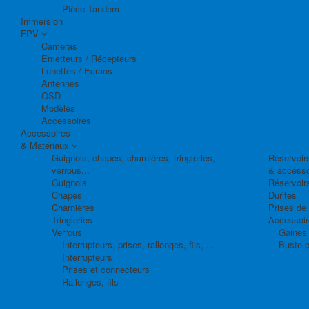
Pièce Tandem
Immersion
FPV
Cameras
Emetteurs / Récepteurs
Lunettes / Ecrans
Antennes
OSD
Modèles
Accessoires
Accessoires
& Matériaux
Guignols, chapes, charnières, tringleries,
Réservoirs
verrous...
& accesso
Guignols
Réservoir
Chapes
Durites
Charnières
Prises de
Tringleries
Accessoire
Verrous
Gaines 
Interrupteurs, prises, rallonges, fils, ...
Buste p
Interrupteurs
Prises et connecteurs
Rallonges, fils