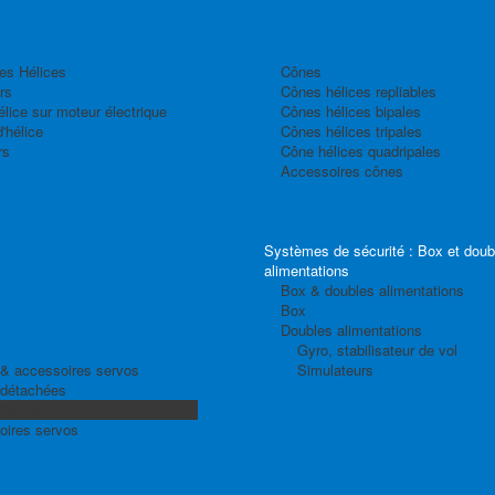
es Hélices
Cônes
rs
Cônes hélices repliables
élice sur moteur électrique
Cônes hélices bipales
'hélice
Cônes hélices tripales
rs
Cône hélices quadripales
Accessoires cônes
Systèmes de sécurité : Box et doub
alimentations
Box & doubles alimentations
Box
Doubles alimentations
Gyro, stabilisateur de vol
& accessoires servos
Simulateurs
 détachées
 Tandem
oires servos