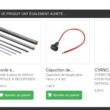
É CE PRODUIT ONT ÉGALEMENT ACHETÉ...
orde à...
Capuchon de...
CYANO..
orde à piano 6x1000mm
Capuchon de bougie glow
CYANO S
RTICLE A RECUPERER...
18cm (1/4 32)
POUR PO
DEPRON..
,30 €
1,90 €
9,90 €
Ajouter au panier
Ajouter au panier