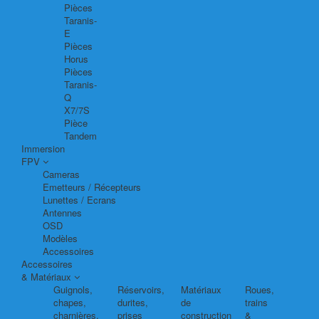
Pièces
Taranis-
E
Pièces
Horus
Pièces
Taranis-
Q
X7/7S
Pièce
Tandem
Immersion
FPV
Cameras
Emetteurs / Récepteurs
Lunettes / Ecrans
Antennes
OSD
Modèles
Accessoires
Accessoires
& Matériaux
Guignols,
Réservoirs,
Matériaux
Roues,
chapes,
durites,
de
trains
charnières,
prises
construction
&