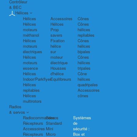
Contrôleur
& BEC
Hélices
Hélices
Accessoires
Cônes
Hélices
Hélices
Cônes
moteurs
Prop
hélices
méthanol
savers
repliables
Hélices
Fixation
Cônes
moteurs
hélice
hélices
électriques
sur
bipales
Hélices
moteur
Cônes
moteurs
électrique
hélices
essence
Housses
tripales
Hélices
d'hélice
Cône
Indoor/Parkflyer
Equilibreurs
hélices
Hélices
quadripales
repliables
Accessoires
Hélices
cônes
multirotors
Radios
& servos
Radiocommandes
Servos
Systèmes
Récepteurs
Standard
de
Accessoires
Mini
sécurité :
Récepteurs
Micro
Box et