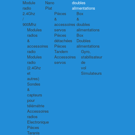
Module
Nano
doubles
radio
Plat
alimentations
2.4Ghz
Pièces
Box
/
&
&
900Mhz
accessoires
doubles
Modules
servos
alimentations
radios
Pièces
Box
&
détachées
Doubles
accessoires
Pièces
alimentations
radio
Tandem
Gyro,
Modules
Accessoires
stabilisateur
radio
servos
de
(2.4Ghz
vol
et
Simulateurs
autres)
Sondes
&
capteurs
pour
télémétrie
Accessoires
radios
Electronique
Pièces
Taranis