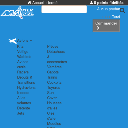
Accueil :
fermé
0 points fidélités
Aucun produit
0,00 €
Total
Commander
Avions
Kits
Pièces
Voltige
Détachées
Warbirds
&
Avions
accessoires
civils
Verrières
Racers
Capots
Débuts &
Trains
Transitions
Cockpits
Hydravions
Tuyères
Indoors
Sun
Ailes
Cover
volantes
Housses
Détente
d'ailes
Jets
Clés
d'aile
Modèles