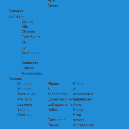
EPP
Divers
Planeurs
Drones
Drones
Kits
Chassis
Contrôleurs
de
vol
Contrôleurs
/
Variateurs
Hélices
Accessoires
Moteurs
Moteurs
Pièces
Pièces
Moteurs
&
&
électriques
accessoires
accessoires
Méthanol
Essences/Thermiques
Electriques
Essence
Echappements
Axes
Turbine
Huiles
Prises
électrique
et
Prop
Carburants
savers
Pièces
Accessoires