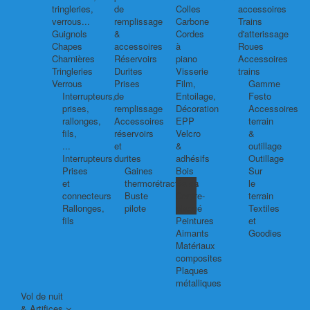
tringleries,
de
Colles
accessoires
verrous...
remplissage
Carbone
Trains
Guignols
&
Cordes
d'atterissage
Chapes
accessoires
à
Roues
Charnières
Réservoirs
piano
Accessoires
Tringleries
Durites
Visserie
trains
Verrous
Prises
Film,
Gamme
Interrupteurs,
de
Entoilage,
Festo
prises,
remplissage
Décoration
Accessoires
rallonges,
Accessoires
EPP
terrain
fils,
réservoirs
Velcro
&
...
et
&
outillage
Interrupteurs
durites
adhésifs
Outillage
Prises
Gaines
Bois
Sur
et
thermorétractables
Balsa
le
connecteurs
Buste
Contre-
terrain
Rallonges,
pilote
plaqué
Textiles
fils
Peintures
et
Aimants
Goodies
Matériaux
composites
Plaques
métalliques
Vol de nuit
& Artifices