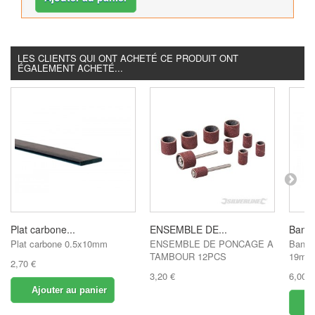
LES CLIENTS QUI ONT ACHETÉ CE PRODUIT ONT
ÉGALEMENT ACHETÉ...
Plat carbone...
ENSEMBLE DE...
Bande
Plat carbone 0.5x10mm
ENSEMBLE DE PONCAGE A
Bande
TAMBOUR 12PCS
19mm
2,70 €
3,20 €
6,00 €
Ajouter au panier
A