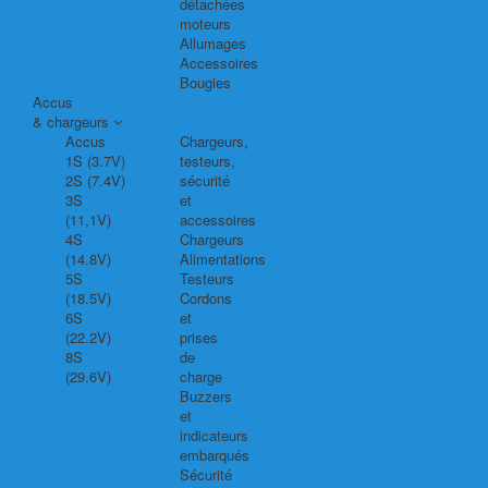
détachées
moteurs
Allumages
Accessoires
Bougies
Accus
& chargeurs
Accus
Chargeurs,
1S (3.7V)
testeurs,
2S (7.4V)
sécurité
3S
et
(11,1V)
accessoires
4S
Chargeurs
(14.8V)
Alimentations
5S
Testeurs
(18.5V)
Cordons
6S
et
(22.2V)
prises
8S
de
(29.6V)
charge
Buzzers
et
indicateurs
embarqués
Sécurité