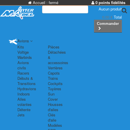
Accueil :
fermé
0 points fidélités
Aucun produit
0,00 €
Total
Commander
Avions
Kits
Pièces
Voltige
Détachées
Warbirds
&
Avions
accessoires
civils
Verrières
Racers
Capots
Débuts &
Trains
Transitions
Cockpits
Hydravions
Tuyères
Indoors
Sun
Ailes
Cover
volantes
Housses
Détente
d'ailes
Jets
Clés
d'aile
Modèles