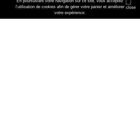
rue des artisans
En poursuivant votre navigation sur ce site, vous acceptez
76330 Petiville
l’utilisation de cookies afin de gérer votre panier et améliorer
votre expérience.
Annuler
Ajouter au panier