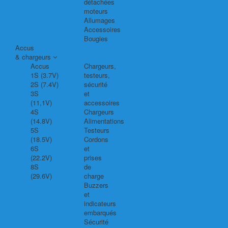
détachées
moteurs
Allumages
Accessoires
Bougies
Accus
& chargeurs
Accus
Chargeurs,
1S (3.7V)
testeurs,
2S (7.4V)
sécurité
3S
et
(11,1V)
accessoires
4S
Chargeurs
(14.8V)
Alimentations
5S
Testeurs
(18.5V)
Cordons
6S
et
(22.2V)
prises
8S
de
(29.6V)
charge
Buzzers
et
indicateurs
embarqués
Sécurité