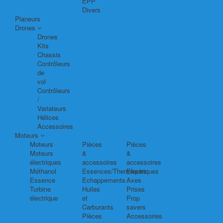
EPP
Divers
Planeurs
Drones
Drones
Kits
Chassis
Contrôleurs
de
vol
Contrôleurs
/
Variateurs
Hélices
Accessoires
Moteurs
Moteurs
Pièces
Pièces
Moteurs
&
&
électriques
accessoires
accessoires
Méthanol
Essences/Thermiques
Electriques
Essence
Echappements
Axes
Turbine
Huiles
Prises
électrique
et
Prop
Carburants
savers
Pièces
Accessoires