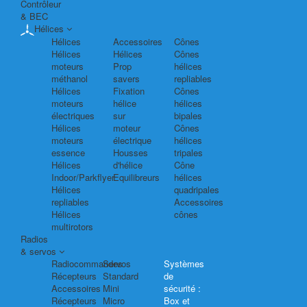
Contrôleur
& BEC
Hélices
Hélices
Accessoires
Cônes
Hélices
Hélices
Cônes
moteurs
Prop
hélices
méthanol
savers
repliables
Hélices
Fixation
Cônes
moteurs
hélice
hélices
électriques
sur
bipales
Hélices
moteur
Cônes
moteurs
électrique
hélices
essence
Housses
tripales
Hélices
d'hélice
Cône
Indoor/Parkflyer
Equilibreurs
hélices
Hélices
quadripales
repliables
Accessoires
Hélices
cônes
multirotors
Radios
& servos
Radiocommandes
Servos
Systèmes
Récepteurs
Standard
de
Accessoires
Mini
sécurité :
Récepteurs
Micro
Box et