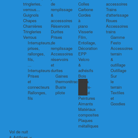
tringleries,
de
Colles
accessoires
verrous...
remplissage
Carbone
Trains
Guignols
&
Cordes
d'atterissage
Chapes
accessoires
à
Roues
Charnières
Réservoirs
piano
Accessoires
Tringleries
Durites
Visserie
trains
Verrous
Prises
Film,
Gamme
Interrupteurs,
de
Entoilage,
Festo
prises,
remplissage
Décoration
Accessoires
rallonges,
Accessoires
EPP
terrain
fils,
réservoirs
Velcro
&
...
et
&
outillage
Interrupteurs
durites
adhésifs
Outillage
Prises
Gaines
Bois
Sur
et
thermorétractables
Balsa
le
connecteurs
Buste
Contre-
terrain
Rallonges,
pilote
plaqué
Textiles
fils
Peintures
et
Aimants
Goodies
Matériaux
composites
Plaques
métalliques
Vol de nuit
& Artifices