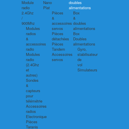
Module
Nano
doubles
radio
Plat
alimentations
2.4Ghz
Pièces
Box
/
&
&
900Mhz
accessoires
doubles
Modules
servos
alimentations
radios
Pièces
Box
&
détachées
Doubles
accessoires
Pièces
alimentations
radio
Tandem
Gyro,
Modules
Accessoires
stabilisateur
radio
servos
de
(2.4Ghz
vol
et
Simulateurs
autres)
Sondes
&
capteurs
pour
télémétrie
Accessoires
radios
Electronique
Pièces
Taranis