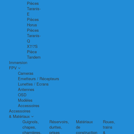
Pièces
Taranis-
E
Pièces
Horus
Pièces
Taranis-
Q
X7/7S
Pièce
Tandem
Immersion
FPV
Cameras
Emetteurs / Récepteurs
Lunettes / Ecrans
Antennes
OSD
Modèles
Accessoires
Accessoires
& Matériaux
Guignols,
Réservoirs,
Matériaux
Roues,
chapes,
durites,
de
trains
charnières,
prises
construction
&