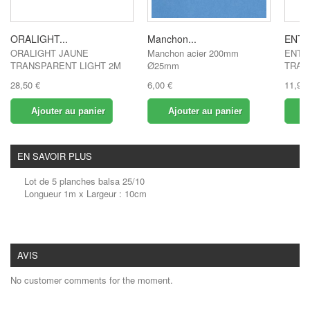
ORALIGHT...
Manchon...
ENTO
ORALIGHT JAUNE
Manchon acier 200mm
ENTO
TRANSPARENT LIGHT 2M
Ø25mm
TRAN
28,50 €
6,00 €
11,90 
Ajouter au panier
Ajouter au panier
A
EN SAVOIR PLUS
Lot de 5 planches balsa 25/10
Longueur 1m x Largeur : 10cm
AVIS
No customer comments for the moment.