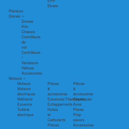
EPP
Divers
Planeurs
Drones
Drones
Kits
Chassis
Contrôleurs
de
vol
Contrôleurs
/
Variateurs
Hélices
Accessoires
Moteurs
Moteurs
Pièces
Pièces
Moteurs
&
&
électriques
accessoires
accessoires
Méthanol
Essences/Thermiques
Electriques
Essence
Echappements
Axes
Turbine
Huiles
Prises
électrique
et
Prop
Carburants
savers
Pièces
Accessoires