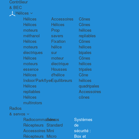
Contrôleur
& BEC
Hélices
Hélices
Accessoires
Cônes
Hélices
Hélices
Cônes
moteurs
Prop
hélices
méthanol
savers
repliables
Hélices
Fixation
Cônes
moteurs
hélice
hélices
électriques
sur
bipales
Hélices
moteur
Cônes
moteurs
électrique
hélices
essence
Housses
tripales
Hélices
d'hélice
Cône
Indoor/Parkflyer
Equilibreurs
hélices
Hélices
quadripales
repliables
Accessoires
Hélices
cônes
multirotors
Radios
& servos
Radiocommandes
Servos
Systèmes
Récepteurs
Standard
de
Accessoires
Mini
sécurité :
Récepteurs
Micro
Box et