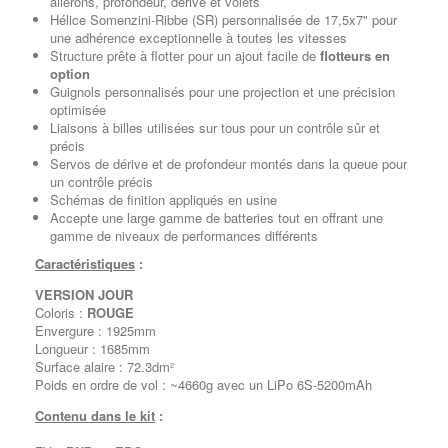
ailerons, profondeur, dérive et volets
Hélice Somenzini-Ribbe (SR) personnalisée de 17,5x7" pour
une adhérence exceptionnelle à toutes les vitesses
Structure prête à flotter pour un ajout facile de
flotteurs
en
option
Guignols personnalisés pour une projection et une précision
optimisée
Liaisons à billes utilisées sur tous pour un contrôle sûr et
précis
Servos de
dérive et de profondeur montés dans la queue pour
un contrôle précis
Schémas de finition appliqués en usine
Accepte une large gamme de batteries tout en offrant une
gamme de niveaux de performances différents
Caractéristiques
:
VERSION JOUR
Coloris :
ROUGE
Envergure : 1925mm
Longueur : 1685mm
Surface alaire : 72.3dm²
Poids en ordre de vol : ~4660g avec un LiPo 6S-5200mAh
Contenu dans le kit
: