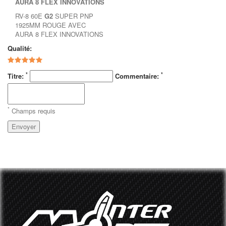
AURA 8 FLEX INNOVATIONS
RV-8 60E
G2
SUPER PNP
1925MM ROUGE AVEC
AURA 8 FLEX INNOVATIONS
Qualité:
*
*
Titre:
Commentaire:
*
Champs requis
Envoyer