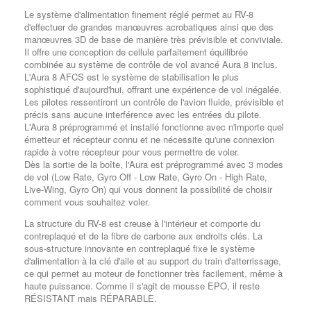
Le système d'alimentation finement réglé permet au RV-8
d'effectuer de grandes manœuvres acrobatiques ainsi que des
manœuvres 3D de base de manière très prévisible et conviviale.
Il offre une conception de cellule parfaitement équilibrée
combinée au système de contrôle de vol avancé Aura 8 inclus.
L'Aura 8 AFCS est le système de stabilisation le plus
sophistiqué d'aujourd'hui, offrant une expérience de vol inégalée.
Les pilotes ressentiront un contrôle de l'avion fluide, prévisible et
précis sans aucune interférence avec les entrées du pilote.
L'Aura 8 préprogrammé et installé fonctionne avec n'importe quel
émetteur et récepteur connu et ne nécessite qu'une connexion
rapide à votre récepteur pour vous permettre de voler.
Dès la sortie de la boîte, l'Aura est préprogrammé avec 3 modes
de vol (Low Rate, Gyro Off - Low Rate, Gyro On - High Rate,
Live-Wing, Gyro On) qui vous donnent la possibilité de choisir
comment vous souhaitez voler.
La structure du RV-8 est creuse à l'intérieur et comporte du
contreplaqué et de la fibre de carbone aux endroits clés. La
sous-structure innovante en contreplaqué fixe le système
d'alimentation à la clé d'aile et au support du train d'atterrissage,
ce qui permet au moteur de fonctionner très facilement, même à
haute puissance. Comme il s'agit de mousse EPO, il reste
RÉSISTANT mais RÉPARABLE.