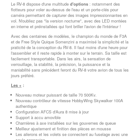
Le RV-8 dispose d'une multitude
d'options
:
notamment des
flotteurs pour voler au-dessus de l'eau et un porte-clés pour
caméra permettant de capturer des images impressionnantes en
vol. N'oubliez pas "la version nocturne", avec des LED montées
en interne et préinstallées qui font briller l'avion de l'intérieur !
Avec des centaines de modèles, le champion du monde de F3A
et de Free Style Quique Somenzini a maximisé la simplicité et la
praticité de la conception du RV-8. Il faut moins d'une heure pour
l'assembler et il reste rapide à monter sur le terrain. Sa taille est
facilement transportable. Dans les airs, la sensation de
verrouillage, la stabilité, la précision, la puissance et la
maniabilité sans précédent feront du RV-8 votre avion de tous les
jours préféré.
Les +
:
Nouveau moteur puissant de taille 70 500Kv.
Nouveau contrôleur de vitesse HobbyWing Skywalker 100A
authentique
Configuration AFCS d'Aura 8 mise à jour
Support à accu amovible
Charnières à axe installées sur les gouvernes de queue
Meilleur ajustement et finition des pièces en mousse
Les ailerons et les volets se connectent au fuselage avec une
seule connexion