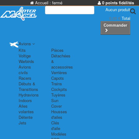
Accueil :
fermé
0 points fidélités
Aucun produit
0,00 €
Total
Commander
Avions
Kits
Pièces
Voltige
Détachées
Warbirds
&
Avions
accessoires
civils
Verrières
Racers
Capots
Débuts &
Trains
Transitions
Cockpits
Hydravions
Tuyères
Indoors
Sun
Ailes
Cover
volantes
Housses
Détente
d'ailes
Jets
Clés
d'aile
Modèles