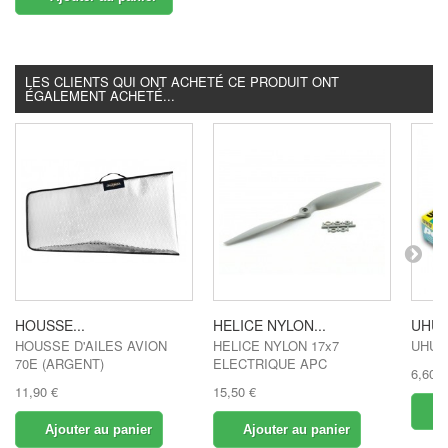
LES CLIENTS QUI ONT ACHETÉ CE PRODUIT ONT
ÉGALEMENT ACHETÉ...
HOUSSE...
HELICE NYLON...
UHU 
HOUSSE D'AILES AVION
HELICE NYLON 17x7
UHU 
70E (ARGENT)
ELECTRIQUE APC
6,60 €
11,90 €
15,50 €
A
Ajouter au panier
Ajouter au panier