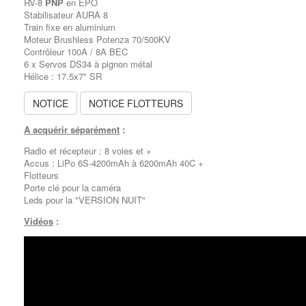
RV-8
PNP
en EPO
Stabilisateur AURA 8
Train fixe en aluminium
Moteur Brushless Potenza 70/500KV
Contrôleur 100A / 8A BEC
6 x Servos DS34 à pignon métal
Hélice : 17.5x7" SR
NOTICE
NOTICE FLOTTEURS
A acquérir séparément
:
Radio et récepteur : 8 voies et +
Accus : LiPo 6S-4200mAh à 6200mAh 40C +
Flotteurs
Porte clé pour la caméra
Leds pour la "VERSION NUIT"
Vidéos
: