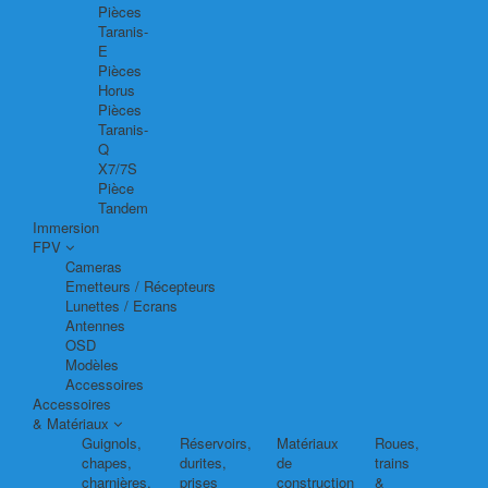
Pièces
Taranis-
E
Pièces
Horus
Pièces
Taranis-
Q
X7/7S
Pièce
Tandem
Immersion
FPV
Cameras
Emetteurs / Récepteurs
Lunettes / Ecrans
Antennes
OSD
Modèles
Accessoires
Accessoires
& Matériaux
Guignols,
Réservoirs,
Matériaux
Roues,
chapes,
durites,
de
trains
charnières,
prises
construction
&