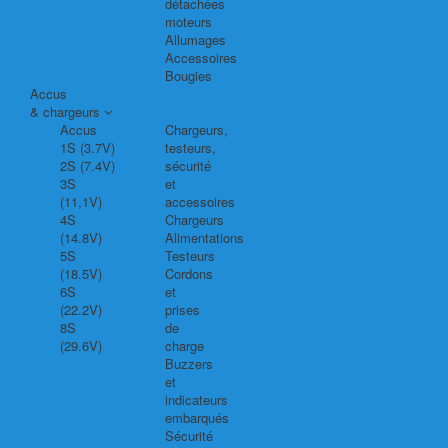
détachées
moteurs
Allumages
Accessoires
Bougies
Accus
& chargeurs
Accus
Chargeurs,
1S (3.7V)
testeurs,
2S (7.4V)
sécurité
3S
et
(11,1V)
accessoires
4S
Chargeurs
(14.8V)
Alimentations
5S
Testeurs
(18.5V)
Cordons
6S
et
(22.2V)
prises
8S
de
(29.6V)
charge
Buzzers
et
indicateurs
embarqués
Sécurité