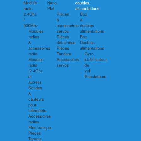
Module
Nano
doubles
radio
Plat
alimentations
2.4Ghz
Pièces
Box
/
&
&
900Mhz
accessoires
doubles
Modules
servos
alimentations
radios
Pièces
Box
&
détachées
Doubles
accessoires
Pièces
alimentations
radio
Tandem
Gyro,
Modules
Accessoires
stabilisateur
radio
servos
de
(2.4Ghz
vol
et
Simulateurs
autres)
Sondes
&
capteurs
pour
télémétrie
Accessoires
radios
Electronique
Pièces
Taranis