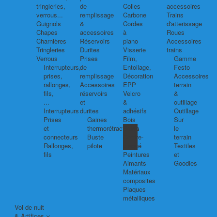
tringleries,
de
Colles
accessoires
verrous...
remplissage
Carbone
Trains
Guignols
&
Cordes
d'atterissage
Chapes
accessoires
à
Roues
Charnières
Réservoirs
piano
Accessoires
Tringleries
Durites
Visserie
trains
Verrous
Prises
Film,
Gamme
Interrupteurs,
de
Entoilage,
Festo
prises,
remplissage
Décoration
Accessoires
rallonges,
Accessoires
EPP
terrain
fils,
réservoirs
Velcro
&
...
et
&
outillage
Interrupteurs
durites
adhésifs
Outillage
Prises
Gaines
Bois
Sur
et
thermorétractables
Balsa
le
connecteurs
Buste
Contre-
terrain
Rallonges,
pilote
plaqué
Textiles
fils
Peintures
et
Aimants
Goodies
Matériaux
composites
Plaques
métalliques
Vol de nuit
& Artifices