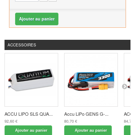
Ajouter au panier
ACCESSOIRES
ACCU LIPO SLS QUA...
Accu LiPo GENS G-...
ACCU
92,60 €
80,70 €
84,70 
Ajouter au panier
Ajouter au panier