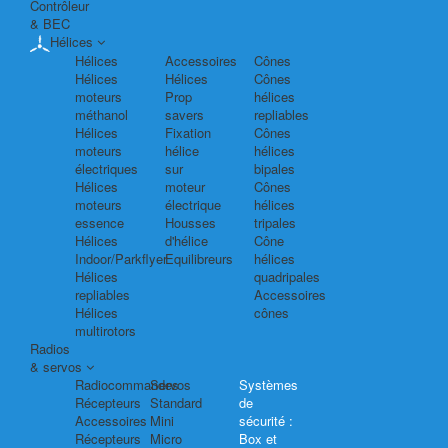
Contrôleur
& BEC
Hélices
Hélices
Accessoires
Cônes
Hélices
Hélices
Cônes
moteurs
Prop
hélices
méthanol
savers
repliables
Hélices
Fixation
Cônes
moteurs
hélice
hélices
électriques
sur
bipales
Hélices
moteur
Cônes
moteurs
électrique
hélices
essence
Housses
tripales
Hélices
d'hélice
Cône
Indoor/Parkflyer
Equilibreurs
hélices
Hélices
quadripales
repliables
Accessoires
Hélices
cônes
multirotors
Radios
& servos
Radiocommandes
Servos
Systèmes
Récepteurs
Standard
de
Accessoires
Mini
sécurité :
Récepteurs
Micro
Box et