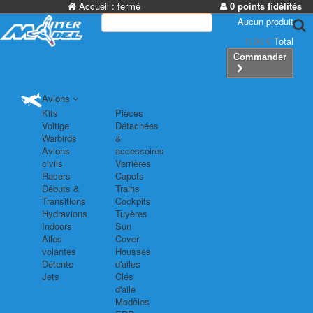
Accueil :
fermé
0 points fidélités
Aucun produit
0,00 €
Total
Commander
Avions
Kits
Pièces
Voltige
Détachées
Warbirds
&
Avions
accessoires
civils
Verrières
Racers
Capots
Débuts &
Trains
Transitions
Cockpits
Hydravions
Tuyères
Indoors
Sun
Ailes
Cover
volantes
Housses
Détente
d'ailes
Jets
Clés
d'aile
Modèles