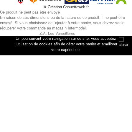
© Création
Chouetteweb.fr
Ce produit ne peut pas être envoyé
En raison de ses dimensions ou de la nature de ce produit, il ne peut être
envoyé. Si vous choisissez de l'ajouter à votre panier, vous devrez venir
récupérer votre commande au magasin Intermodel.
Z.A. Les Varouillères
rue des artisans
En poursuivant votre navigation sur ce site, vous acceptez
76330 Petiville
l’utilisation de cookies afin de gérer votre panier et améliorer
votre expérience.
Annuler
Ajouter au panier