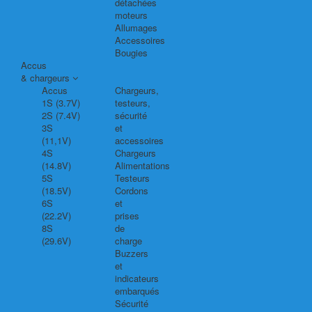
détachées
moteurs
Allumages
Accessoires
Bougies
Accus
& chargeurs
Accus
Chargeurs,
1S (3.7V)
testeurs,
2S (7.4V)
sécurité
3S
et
(11,1V)
accessoires
4S
Chargeurs
(14.8V)
Alimentations
5S
Testeurs
(18.5V)
Cordons
6S
et
(22.2V)
prises
8S
de
(29.6V)
charge
Buzzers
et
indicateurs
embarqués
Sécurité