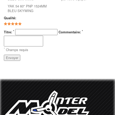
YAK 54 60" PNP 1524MM
BLEU SKYWING
Qualité:
*
*
Titre:
Commentaire:
*
Champs requis
Envoyer