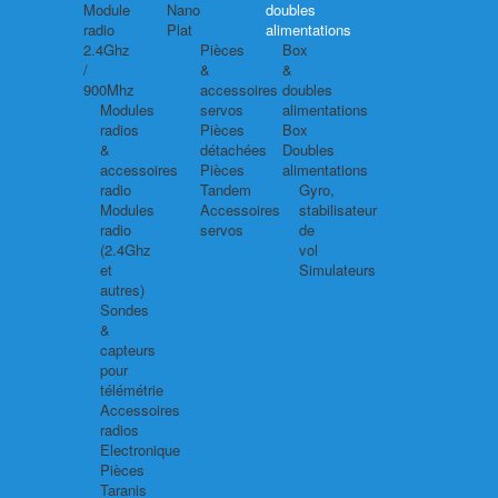
Module
Nano
doubles
radio
Plat
alimentations
2.4Ghz
Pièces
Box
/
&
&
900Mhz
accessoires
doubles
Modules
servos
alimentations
radios
Pièces
Box
&
détachées
Doubles
accessoires
Pièces
alimentations
radio
Tandem
Gyro,
Modules
Accessoires
stabilisateur
radio
servos
de
(2.4Ghz
vol
et
Simulateurs
autres)
Sondes
&
capteurs
pour
télémétrie
Accessoires
radios
Electronique
Pièces
Taranis