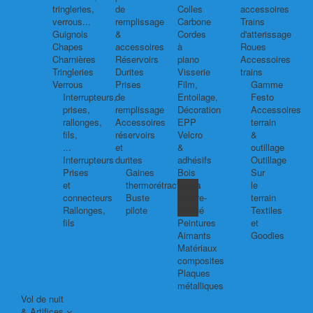
tringleries,
de
Colles
accessoires
verrous...
remplissage
Carbone
Trains
Guignols
&
Cordes
d'atterissage
Chapes
accessoires
à
Roues
Charnières
Réservoirs
piano
Accessoires
Tringleries
Durites
Visserie
trains
Verrous
Prises
Film,
Gamme
Interrupteurs,
de
Entoilage,
Festo
prises,
remplissage
Décoration
Accessoires
rallonges,
Accessoires
EPP
terrain
fils,
réservoirs
Velcro
&
...
et
&
outillage
Interrupteurs
durites
adhésifs
Outillage
Prises
Gaines
Bois
Sur
et
thermorétractables
Balsa
le
connecteurs
Buste
Contre-
terrain
Rallonges,
pilote
plaqué
Textiles
fils
Peintures
et
Aimants
Goodies
Matériaux
composites
Plaques
métalliques
Vol de nuit
& Artifices