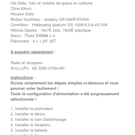
Clé d'aile, train et roulette de queue en carbone
Cône 63mm
Housse d'aile
Moteur brushless : dualsky GA1500R-KV545
Contrôleur : Hobbywing (platium V3) 100A/6.0-8.4V/10A
Hélices bipales : 16x7E bois, 16x8E plastique
Servo :
Theta SW988
x 4
Palonniers : 4 x 1.25" 25T
A acquérir séparément
:
Radio et récepteur
Accu LiPo : 6S 3300-3700mAh
Instructions
:
Suivez simplement les étapes simples ci-dessous et vous
pourrez voler facilement !
Toute la configuration d'alimentation a été soigneusement
sélectionnée !
1. Installer la profondeur
2. Installer la dérive
3. Installer le train d'atterrissage
4. Installer le récepteur
5. Installer la batterie