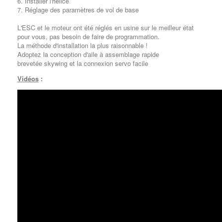
6. Installer l'hélice
7. Réglage des paramètres de vol de base
L'ESC et le moteur ont été réglés en usine sur le meilleur état
pour vous, pas besoin de faire de programmation.
La méthode d'installation la plus raisonnable !
Adoptez la conception d'aile à assemblage rapide
brevetée skywing et la connexion servo facile
Vidéos
: