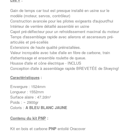
Gain de temps car tout est presque installé en usine sur le
modèle (moteur, servos, contrôleur)
Construction avancée pour les pilotes exigeants d'aujourd'hui
Intérieur de verrière détaillé assemblé en usine
Capot pré-déflecteur pour un refroidissement maximal du moteur
Temps d'assemblage rapide avec ailerons et ascenseurs pré-
articulés et pré-scellés
Extensions de haute qualité préinstallées.
Valeur incroyable avec tube d'aile en fibre de carbone, train
d'atterrissage et ensemble roulette de queue.
Housse d'aile et cône électrique - INCLUS
Conception d'aile à assemblage rapide BREVETÉE de Skwying!
Caractéristiques
:
Envergure : 1524mm
Longueur : 1552mm
Surface alaire : 47.2dm²
Poids : ~ 2900gr
Coloris :
A BLEU BLANC JAUNE
Contenu du kit PNP
:
Kit en bois et carbone
PNP
entoilé Oracover