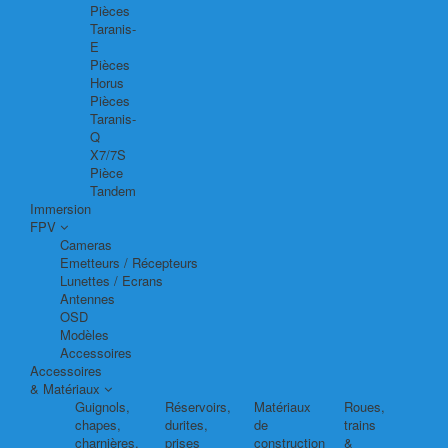
Pièces
Taranis-
E
Pièces
Horus
Pièces
Taranis-
Q
X7/7S
Pièce
Tandem
Immersion
FPV
Cameras
Emetteurs / Récepteurs
Lunettes / Ecrans
Antennes
OSD
Modèles
Accessoires
Accessoires
& Matériaux
Guignols,
Réservoirs,
Matériaux
Roues,
chapes,
durites,
de
trains
charnières,
prises
construction
&