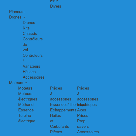
EPP
Divers
Planeurs
Drones
Drones
Kits
Chassis
Contrôleurs
de
vol
Contrôleurs
/
Variateurs
Hélices
Accessoires
Moteurs
Moteurs
Pièces
Pièces
Moteurs
&
&
électriques
accessoires
accessoires
Méthanol
Essences/Thermiques
Electriques
Essence
Echappements
Axes
Turbine
Huiles
Prises
électrique
et
Prop
Carburants
savers
Pièces
Accessoires