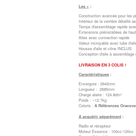
Les +
:
Construction avancée pour les pi
Intérieur de la verrière détaillé
Temps d'assemblage rapide avec a
Extensions préinstallées de haut
Ailes avec connection rapide
Valeur incroyable avec tube d'ail
Housse d'aile et cône INCLUS
Conception d'aile à assemblag
LIVRAISON EN 3 COLIS !
Caractéristiques
:
Envergure : 2642mm
Longueur : 2685mm
Charge alaire : 124.8dm²
Poids : ~12.7kg
Coloris :
A Références Oracover
A acquérir séparément
:
Radio et récepteur
Moteur Essence : 100cc-120cc