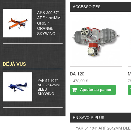
ACCESSOIRES
ARS 300 67"
ARF 1701MM
GRIS /
ORANGE
SKYWING
DÉJÀ VUS
DA-120
M
YAK 54 104"
1 472,00 €
7
ARF 2642MM
BLEU
Ajouter au panier
SKYWING
EN SAVOIR PLUS
YAK 54 104" ARF 2642MM
BLE