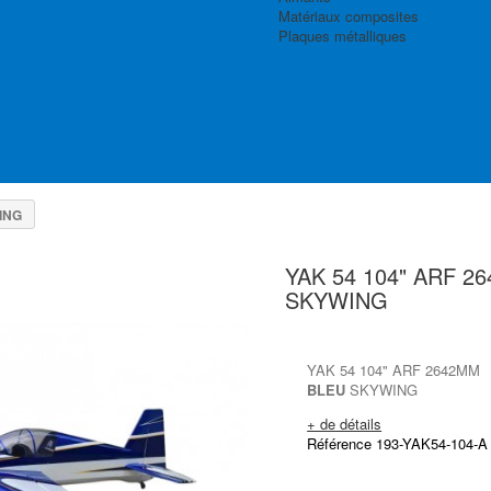
Matériaux composites
Plaques métalliques
ING
YAK 54 104" ARF 2
SKYWING
YAK 54 104" ARF 2642MM
BLEU
SKYWING
+ de détails
Référence 193-YAK54-104-A