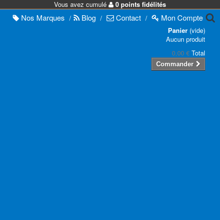
Vous avez cumulé
0 points fidélités
Nos
Marques
Blog
Contact
Mon
Compte
/
/
/
Panier
(vide)
Aucun produit
0,00 €
Total
Commander