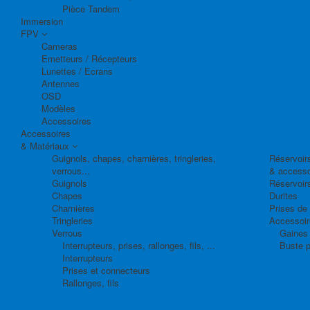
Pièce Tandem
Immersion
FPV
Cameras
Emetteurs / Récepteurs
Lunettes / Ecrans
Antennes
OSD
Modèles
Accessoires
Accessoires
& Matériaux
Guignols, chapes, charnières, tringleries,
Réservoirs
verrous...
& accesso
Guignols
Réservoir
Chapes
Durites
Charnières
Prises de
Tringleries
Accessoire
Verrous
Gaines 
Interrupteurs, prises, rallonges, fils, ...
Buste p
Interrupteurs
Prises et connecteurs
Rallonges, fils