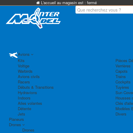
L'accueil au magasin est :
fermé
Avions
Kits
Pièces Dé
Voltige
Verrières
Warbirds
Capots
Avions civils
Trains
Racers
Cockpits
Débuts & Transitions
Tuyères
Hydravions
Sun Cove
Indoors
Housses d
Ailes volantes
Clés d'aile
Détente
Modèles 
Jets
Divers
Planeurs
Drones
Drones