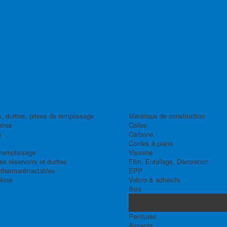
, durites, prises de remplissage
Matériaux de construction
ires
Colles
s
Carbone
Cordes à piano
 remplissage
Visserie
s réservoirs et durites
Film, Entoilage, Décoration
thermorétractables
EPP
ilote
Velcro & adhésifs
Bois
Balsa
Contre-plaqué
Peintures
Aimants