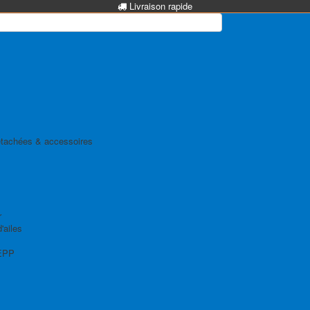
Livraison rapide
tachées & accessoires
r
'ailes
EPP