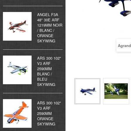
ANGEL F3A
48" 30E ARF
1219MM NOIR
/ BLANC /
ORANGE
SKYWING
Agrand
ARS 300 102"
V3 ARF
2590MM
BLANC /
BLEU
SKYWING
ARS 300 102"
V3 ARF
2590MM
ORANGE
SKYWING