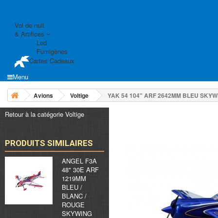
Vol de nuit
& Artifices
Led
Fumigènes
Cartes Cadeaux
Menu
Avions
Voltige
YAK 54 104" ARF 2642MM BLEU SKYW
Retour à la catégorie Voltige
PRODUITS SIMILAIRES
ANGEL F3A
48" 30E ARF
1219MM
BLEU /
BLANC /
ROUGE
SKYWING