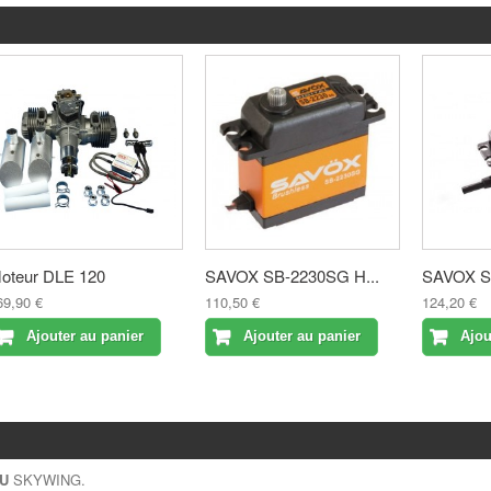
oteur DLE 120
SAVOX SB-2230SG H...
SAVOX SB
69,90 €
110,50 €
124,20 €
Ajouter au panier
Ajouter au panier
Ajou
U
SKYWING.