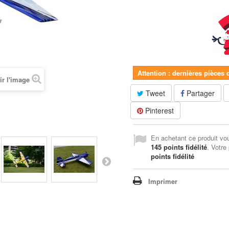
Attention : dernières pièces 
ir l'image
Tweet
Partager
Pinterest
En achetant ce produit vo
145
points fidélité
. Votre
points fidélité
Imprimer