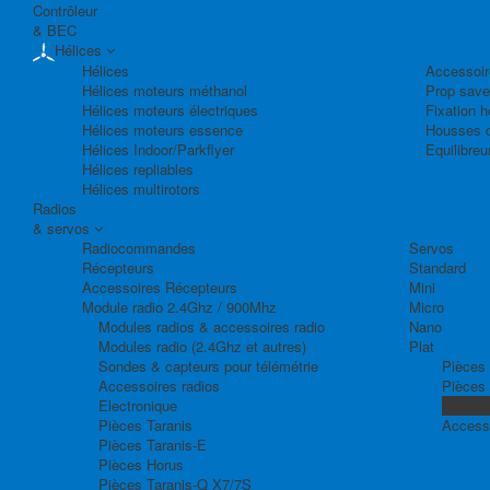
Contrôleur
& BEC
Hélices
Hélices
Accessoir
Hélices moteurs méthanol
Prop save
Hélices moteurs électriques
Fixation h
Hélices moteurs essence
Housses d
Hélices Indoor/Parkflyer
Equilibreu
Hélices repliables
Hélices multirotors
Radios
& servos
Radiocommandes
Servos
Récepteurs
Standard
Accessoires Récepteurs
Mini
Module radio 2.4Ghz / 900Mhz
Micro
Modules radios & accessoires radio
Nano
Modules radio (2.4Ghz et autres)
Plat
Sondes & capteurs pour télémétrie
Pièces 
Accessoires radios
Pièces
Electronique
Pièces
Pièces Taranis
Access
Pièces Taranis-E
Pièces Horus
Pièces Taranis-Q X7/7S