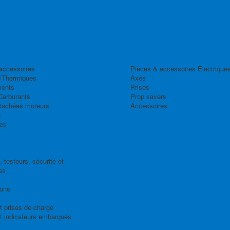
accessoires
Pièces & accessoires Electrique
/Thermiques
Axes
ents
Prises
Carburants
Prop savers
tachées moteurs
Accessoires
s
es
 testeurs, sécurité et
es
ions
t prises de charge
t indicateurs embarqués