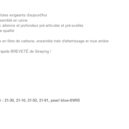
lotes exigeants d'aujourd'hui
 assemblé en usine
ilerons et profondeur pré-articulés et pré-scellés
e qualité
e en fibre de carbone, ensemble train d'atterrissage et roue arrière
e rapide BREVETÉ de Skwying !
 : 21
-30, 21
-10,
21-52, 21-91, pearl blue-SW05