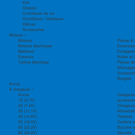
Kits
Chassis
Contrôleurs de vol
Contrôleurs / Variateurs
Hélices
Accessoires
Moteurs
Moteurs
Pièces & 
Moteurs électriques
Essences
Méthanol
Echappem
Essence
Huiles et 
Turbine électrique
Pièces dé
Allumage
Accessoir
Bougies
Accus
& chargeurs
Accus
Chargeurs,
1S (3.7V)
accessoir
2S (7.4V)
Chargeurs
3S (11,1V)
Alimentat
4S (14.8V)
Testeurs
5S (18.5V)
Cordons e
6S (22.2V)
Buzzers e
8S (29.6V)
Sécurité