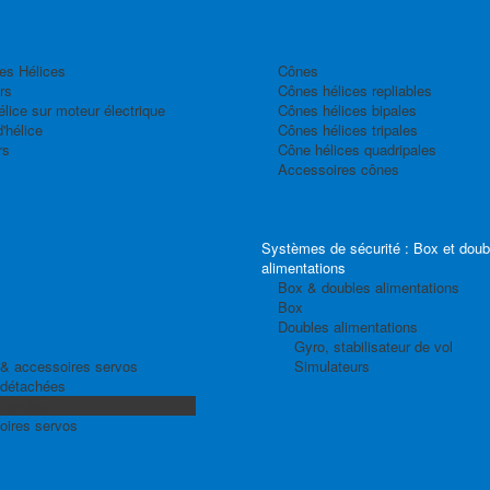
es Hélices
Cônes
rs
Cônes hélices repliables
élice sur moteur électrique
Cônes hélices bipales
'hélice
Cônes hélices tripales
rs
Cône hélices quadripales
Accessoires cônes
Systèmes de sécurité : Box et doub
alimentations
Box & doubles alimentations
Box
Doubles alimentations
Gyro, stabilisateur de vol
& accessoires servos
Simulateurs
 détachées
 Tandem
oires servos