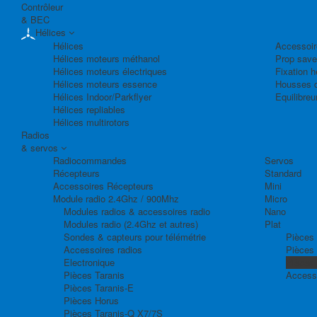
Contrôleur
& BEC
Hélices
Hélices
Accessoir
Hélices moteurs méthanol
Prop save
Hélices moteurs électriques
Fixation h
Hélices moteurs essence
Housses d
Hélices Indoor/Parkflyer
Equilibreu
Hélices repliables
Hélices multirotors
Radios
& servos
Radiocommandes
Servos
Récepteurs
Standard
Accessoires Récepteurs
Mini
Module radio 2.4Ghz / 900Mhz
Micro
Modules radios & accessoires radio
Nano
Modules radio (2.4Ghz et autres)
Plat
Sondes & capteurs pour télémétrie
Pièces 
Accessoires radios
Pièces
Electronique
Pièces
Pièces Taranis
Access
Pièces Taranis-E
Pièces Horus
Pièces Taranis-Q X7/7S