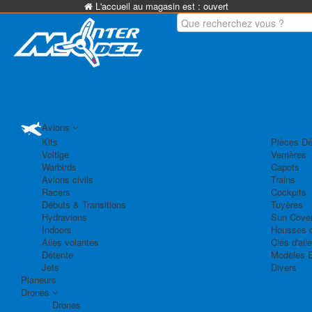
L'accueil au magasin est :
ouvert
Avions
Kits
Pièces Dé
Voltige
Verrières
Warbirds
Capots
Avions civils
Trains
Racers
Cockpits
Débuts & Transitions
Tuyères
Hydravions
Sun Cove
Indoors
Housses d
Ailes volantes
Clés d'aile
Détente
Modèles 
Jets
Divers
Planeurs
Drones
Drones