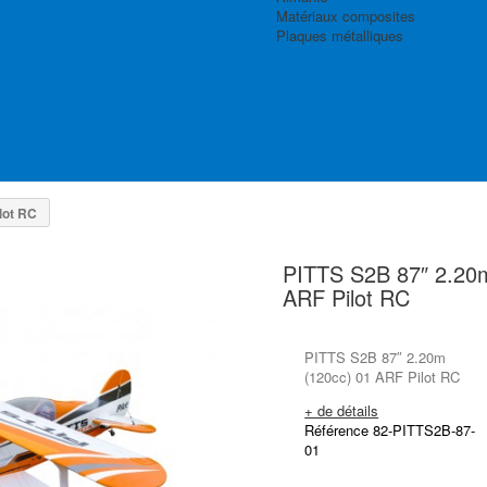
Matériaux composites
Plaques métalliques
lot RC
PITTS S2B 87″ 2.20
ARF Pilot RC
PITTS S2B 87″ 2.20m
(120cc) 01 ARF Pilot RC
+ de détails
Référence 82-PITTS2B-87-
01