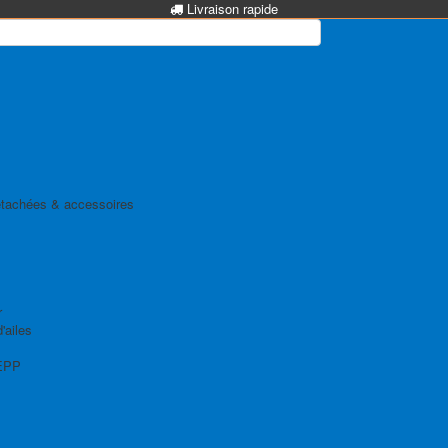
Livraison rapide
tachées & accessoires
r
'ailes
EPP