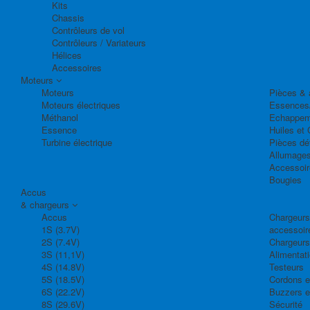
Kits
Chassis
Contrôleurs de vol
Contrôleurs / Variateurs
Hélices
Accessoires
Moteurs
Moteurs
Pièces & 
Moteurs électriques
Essences
Méthanol
Echappem
Essence
Huiles et 
Turbine électrique
Pièces dé
Allumage
Accessoir
Bougies
Accus
& chargeurs
Accus
Chargeurs,
1S (3.7V)
accessoir
2S (7.4V)
Chargeurs
3S (11,1V)
Alimentat
4S (14.8V)
Testeurs
5S (18.5V)
Cordons e
6S (22.2V)
Buzzers e
8S (29.6V)
Sécurité