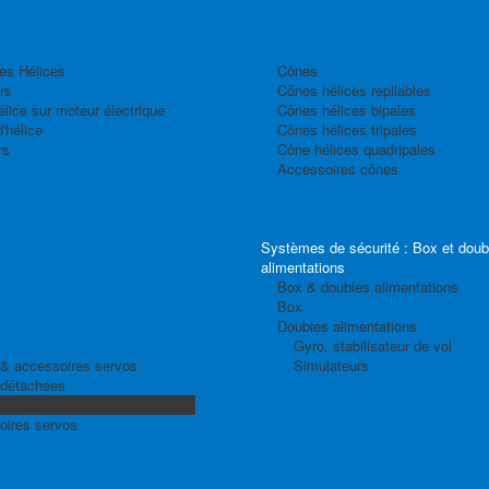
es Hélices
Cônes
rs
Cônes hélices repliables
élice sur moteur électrique
Cônes hélices bipales
'hélice
Cônes hélices tripales
rs
Cône hélices quadripales
Accessoires cônes
Systèmes de sécurité : Box et doub
alimentations
Box & doubles alimentations
Box
Doubles alimentations
Gyro, stabilisateur de vol
& accessoires servos
Simulateurs
 détachées
 Tandem
oires servos