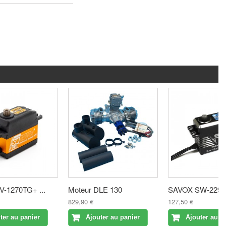
-1270TG+ ...
Moteur DLE 130
SAVOX SW-2290S
829,90 €
127,50 €
ter au panier
Ajouter au panier
Ajouter au p