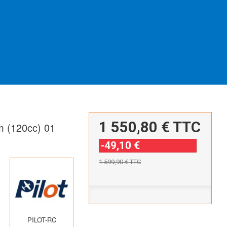
1 550,80 €
TTC
m (120cc) 01
-49,10 €
1 599,90 €
TTC
PILOT-RC