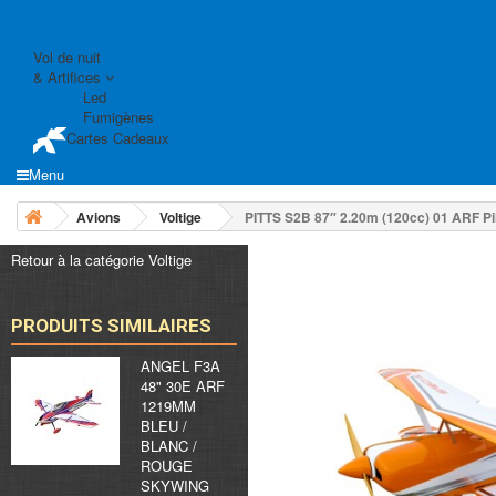
Vol de nuit
& Artifices
Led
Fumigènes
Cartes Cadeaux
Menu
Avions
Voltige
PITTS S2B 87″ 2.20m (120cc) 01 ARF Pi
Retour à la catégorie Voltige
PRODUITS SIMILAIRES
ANGEL F3A
48" 30E ARF
1219MM
BLEU /
BLANC /
ROUGE
SKYWING