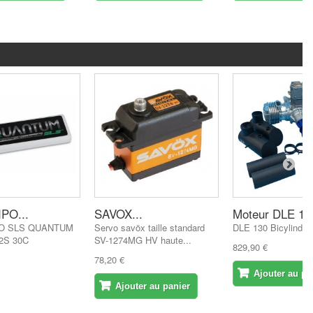
PO...
SAVOX...
Moteur DLE 13
PO SLS QUANTUM
Servo savöx taille standard
DLE 130 Bicylindre
2S 30C
SV-1274MG HV haute...
829,90 €
78,20 €
Ajouter au pa
Ajouter au panier