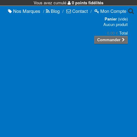
Vous avez cumulé
0 points fidélités
Nos
Marques
Blog
Contact
Mon
Compte
/
/
/
Panier
(vide)
Aucun produit
0,00 €
Total
Commander