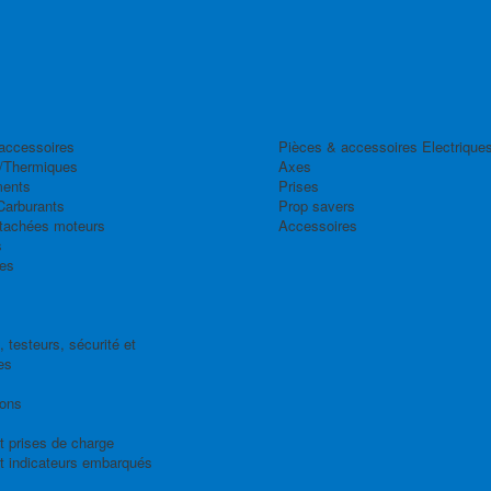
accessoires
Pièces & accessoires Electrique
/Thermiques
Axes
ents
Prises
Carburants
Prop savers
tachées moteurs
Accessoires
s
es
 testeurs, sécurité et
es
ions
t prises de charge
t indicateurs embarqués