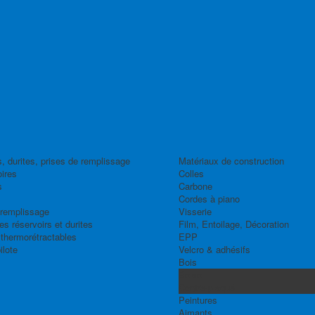
, durites, prises de remplissage
Matériaux de construction
ires
Colles
s
Carbone
Cordes à piano
 remplissage
Visserie
s réservoirs et durites
Film, Entoilage, Décoration
thermorétractables
EPP
ilote
Velcro & adhésifs
Bois
Balsa
Contre-plaqué
Peintures
Aimants