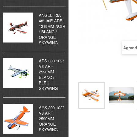
ANGEL F3A
48" 30E ARF
1219MM NOIR
/ BLANC /
ORANGE
SKYWING
Agrand
ARS 300 102"
V3 ARF
2590MM
BLANC /
BLEU
SKYWING
ARS 300 102"
V3 ARF
2590MM
ORANGE
SKYWING