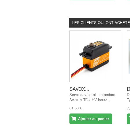
LES CLIENTS QUI ONT ACHET
SAVOX...
D
Servo savöx taille standard
D
SV-1270TG+ HV haute...
T
81,50 €
7
Ajouter au panier