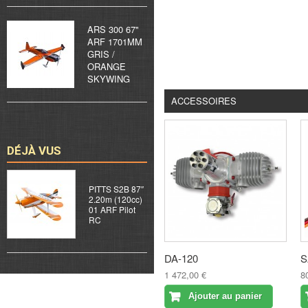
ARS 300 67"
ARF 1701MM
GRIS /
ORANGE
SKYWING
ACCESSOIRES
DÉJÀ VUS
PITTS S2B 87″
2.20m (120cc)
01 ARF Pilot
RC
DA-120
S
1 472,00 €
8
Ajouter au panier