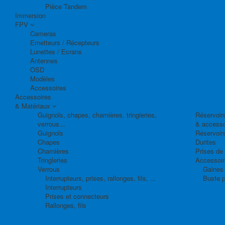
Pièce Tandem
Immersion
FPV
Cameras
Emetteurs / Récepteurs
Lunettes / Ecrans
Antennes
OSD
Modèles
Accessoires
Accessoires
& Matériaux
Guignols, chapes, charnières, tringleries,
Réservoirs
verrous...
& accesso
Guignols
Réservoir
Chapes
Durites
Charnières
Prises de
Tringleries
Accessoire
Verrous
Gaines 
Interrupteurs, prises, rallonges, fils, ...
Buste p
Interrupteurs
Prises et connecteurs
Rallonges, fils