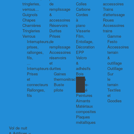
tringleries,
de
Colles
accessoires
verrous...
remplissage
Carbone
Trains
Guignols
&
Cordes
d'atterissage
Chapes
accessoires
à
Roues
Charnières
Réservoirs
piano
Accessoires
Tringleries
Durites
Visserie
trains
Verrous
Prises
Film,
Gamme
Interrupteurs,
de
Entoilage,
Festo
prises,
remplissage
Décoration
Accessoires
rallonges,
Accessoires
EPP
terrain
fils,
réservoirs
Velcro
&
...
et
&
outillage
Interrupteurs
durites
adhésifs
Outillage
Prises
Gaines
Bois
Sur
et
thermorétractables
Balsa
le
connecteurs
Buste
Contre-
terrain
Rallonges,
pilote
plaqué
Textiles
fils
Peintures
et
Aimants
Goodies
Matériaux
composites
Plaques
métalliques
Vol de nuit
& Artifices