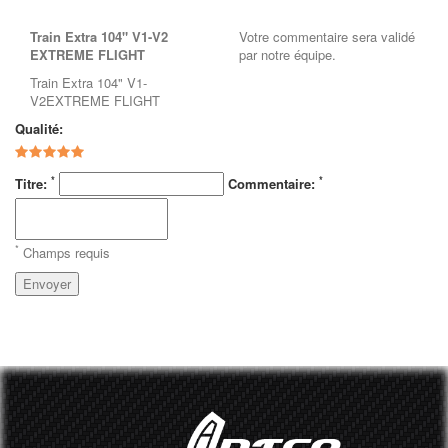
Train Extra 104" V1-V2
Votre commentaire sera validé
EXTREME FLIGHT
par notre équipe.
Train Extra 104" V1-
V2EXTREME FLIGHT
Qualité:
*
*
Titre:
Commentaire:
*
Champs requis
Envoyer