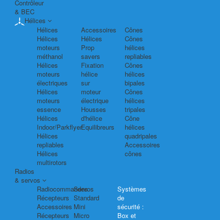
Contrôleur
& BEC
Hélices
Hélices
Accessoires
Cônes
Hélices
Hélices
Cônes
moteurs
Prop
hélices
méthanol
savers
repliables
Hélices
Fixation
Cônes
moteurs
hélice
hélices
électriques
sur
bipales
Hélices
moteur
Cônes
moteurs
électrique
hélices
essence
Housses
tripales
Hélices
d'hélice
Cône
Indoor/Parkflyer
Equilibreurs
hélices
Hélices
quadripales
repliables
Accessoires
Hélices
cônes
multirotors
Radios
& servos
Radiocommandes
Servos
Systèmes
Récepteurs
Standard
de
Accessoires
Mini
sécurité :
Récepteurs
Micro
Box et