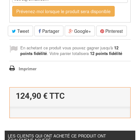
Prévenez-moi lorsque le produit sera disponible
Tweet
Partager
Google+
Pinterest
En achetant ce produit vous pouvez gagner jusqu'à
12
points fidélité
. Votre panier totalisera
12
points fidélité
Imprimer
124,90 €
TTC
LES CLIENTS QUI ONT ACHETÉ CE PRODUIT ONT