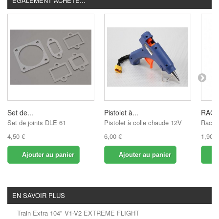
ÉGALEMENT ACHETÉ...
Set de...
Pistolet à...
RACC
Set de joints DLE 61
Pistolet à colle chaude 12V
Racco
4,50 €
6,00 €
1,90 €
Ajouter au panier
Ajouter au panier
A
EN SAVOIR PLUS
Train Extra 104" V1-V2 EXTREME FLIGHT