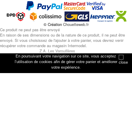
© Création
Chouetteweb.fr
Ce produit ne peut pas être envoyé
En raison de ses dimensions ou de la nature de ce produit, il ne peut être
envoyé. Si vous choisissez de l'ajouter à votre panier, vous devrez venir
récupérer votre commande au magasin Intermodel.
Z.A. Les Varouillères
rue des artisans
En poursuivant votre navigation sur ce site, vous acceptez
76330 Petiville
l’utilisation de cookies afin de gérer votre panier et améliorer
votre expérience.
Annuler
Ajouter au panier