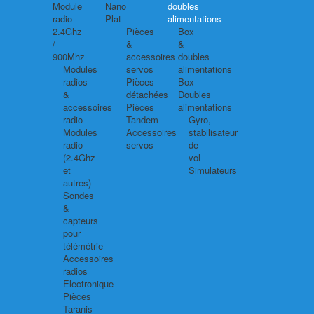
Module
Nano
doubles
radio
Plat
alimentations
2.4Ghz
Pièces
Box
/
&
&
900Mhz
accessoires
doubles
Modules
servos
alimentations
radios
Pièces
Box
&
détachées
Doubles
accessoires
Pièces
alimentations
radio
Tandem
Gyro,
Modules
Accessoires
stabilisateur
radio
servos
de
(2.4Ghz
vol
et
Simulateurs
autres)
Sondes
&
capteurs
pour
télémétrie
Accessoires
radios
Electronique
Pièces
Taranis