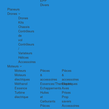
EPP
Divers
Planeurs
Drones
Drones
Kits
Chassis
Contrôleurs
de
vol
Contrôleurs
/
Variateurs
Hélices
Accessoires
Moteurs
Moteurs
Pièces
Pièces
Moteurs
&
&
électriques
accessoires
accessoires
Méthanol
Essences/Thermiques
Electriques
Essence
Echappements
Axes
Turbine
Huiles
Prises
électrique
et
Prop
Carburants
savers
Pièces
Accessoires