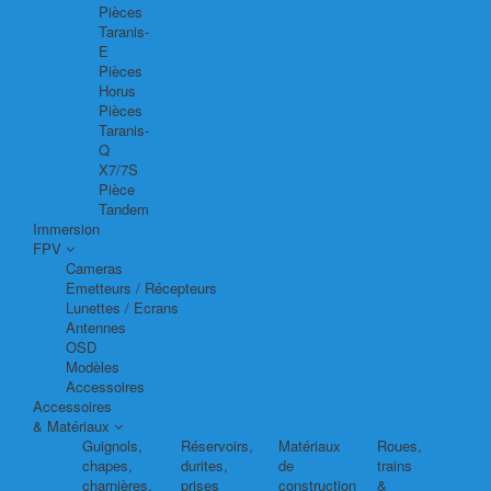
Pièces
Taranis-
E
Pièces
Horus
Pièces
Taranis-
Q
X7/7S
Pièce
Tandem
Immersion
FPV
Cameras
Emetteurs / Récepteurs
Lunettes / Ecrans
Antennes
OSD
Modèles
Accessoires
Accessoires
& Matériaux
Guignols,
Réservoirs,
Matériaux
Roues,
chapes,
durites,
de
trains
charnières,
prises
construction
&