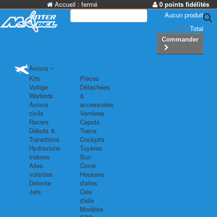
Accueil :
fermé
0 points fidélités
Aucun produit
0,00 €
Total
Commander
Avions
Kits
Pièces
Voltige
Détachées
Warbirds
&
Avions
accessoires
civils
Verrières
Racers
Capots
Débuts &
Trains
Transitions
Cockpits
Hydravions
Tuyères
Indoors
Sun
Ailes
Cover
volantes
Housses
Détente
d'ailes
Jets
Clés
d'aile
Modèles