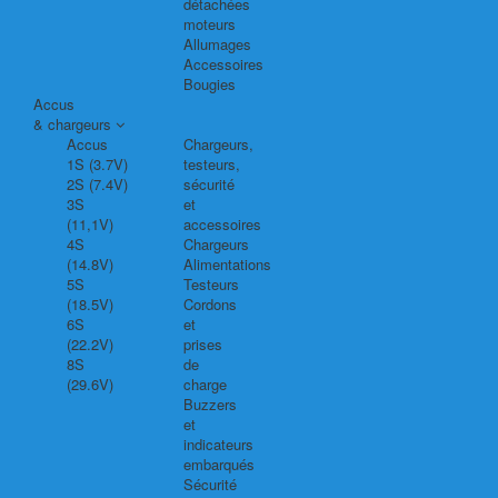
détachées
moteurs
Allumages
Accessoires
Bougies
Accus
& chargeurs
Accus
Chargeurs,
1S (3.7V)
testeurs,
2S (7.4V)
sécurité
3S
et
(11,1V)
accessoires
4S
Chargeurs
(14.8V)
Alimentations
5S
Testeurs
(18.5V)
Cordons
6S
et
(22.2V)
prises
8S
de
(29.6V)
charge
Buzzers
et
indicateurs
embarqués
Sécurité