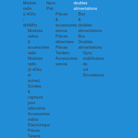
Module
Nano
doubles
radio
Plat
alimentations
2.4Ghz
Pièces
Box
/
&
&
900Mhz
accessoires
doubles
Modules
servos
alimentations
radios
Pièces
Box
&
détachées
Doubles
accessoires
Pièces
alimentations
radio
Tandem
Gyro,
Modules
Accessoires
stabilisateur
radio
servos
de
(2.4Ghz
vol
et
Simulateurs
autres)
Sondes
&
capteurs
pour
télémétrie
Accessoires
radios
Electronique
Pièces
Taranis