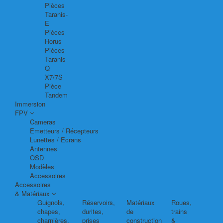
Pièces
Taranis-
E
Pièces
Horus
Pièces
Taranis-
Q
X7/7S
Pièce
Tandem
Immersion
FPV
Cameras
Emetteurs / Récepteurs
Lunettes / Ecrans
Antennes
OSD
Modèles
Accessoires
Accessoires
& Matériaux
Guignols,
Réservoirs,
Matériaux
Roues,
chapes,
durites,
de
trains
charnières,
prises
construction
&