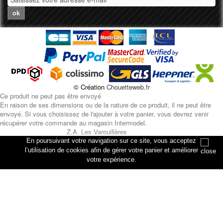
ok
© Création
Chouetteweb.fr
Ce produit ne peut pas être envoyé
En raison de ses dimensions ou de la nature de ce produit, il ne peut être
envoyé. Si vous choisissez de l'ajouter à votre panier, vous devrez venir
récupérer votre commande au magasin Intermodel.
Z.A. Les Varouillères
rue des artisans
En poursuivant votre navigation sur ce site, vous acceptez
76330 Petiville
l’utilisation de cookies afin de gérer votre panier et améliorer
votre expérience.
Annuler
Ajouter au panier