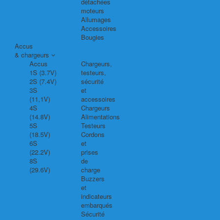
détachées
moteurs
Allumages
Accessoires
Bougies
Accus
& chargeurs
Accus
Chargeurs,
1S (3.7V)
testeurs,
2S (7.4V)
sécurité
3S
et
(11,1V)
accessoires
4S
Chargeurs
(14.8V)
Alimentations
5S
Testeurs
(18.5V)
Cordons
6S
et
(22.2V)
prises
8S
de
(29.6V)
charge
Buzzers
et
indicateurs
embarqués
Sécurité