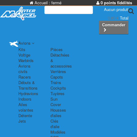
Accueil :
fermé
0 points fidélités
Aucun produit
0,00 €
Total
Commander
Avions
Kits
Pièces
Voltige
Détachées
Warbirds
&
Avions
accessoires
civils
Verrières
Racers
Capots
Débuts &
Trains
Transitions
Cockpits
Hydravions
Tuyères
Indoors
Sun
Ailes
Cover
volantes
Housses
Détente
d'ailes
Jets
Clés
d'aile
Modèles