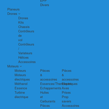
EPP
Divers
Planeurs
Drones
Drones
Kits
Chassis
Contrôleurs
de
vol
Contrôleurs
/
Variateurs
Hélices
Accessoires
Moteurs
Moteurs
Pièces
Pièces
Moteurs
&
&
électriques
accessoires
accessoires
Méthanol
Essences/Thermiques
Electriques
Essence
Echappements
Axes
Turbine
Huiles
Prises
électrique
et
Prop
Carburants
savers
Pièces
Accessoires