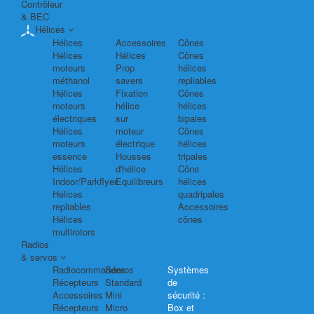
Contrôleur
& BEC
Hélices
Hélices
Accessoires
Cônes
Hélices
Hélices
Cônes
moteurs
Prop
hélices
méthanol
savers
repliables
Hélices
Fixation
Cônes
moteurs
hélice
hélices
électriques
sur
bipales
Hélices
moteur
Cônes
moteurs
électrique
hélices
essence
Housses
tripales
Hélices
d'hélice
Cône
Indoor/Parkflyer
Equilibreurs
hélices
Hélices
quadripales
repliables
Accessoires
Hélices
cônes
multirotors
Radios
& servos
Radiocommandes
Servos
Systèmes
Récepteurs
Standard
de
Accessoires
Mini
sécurité :
Récepteurs
Micro
Box et