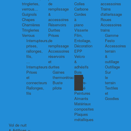
tringleries,
de
Colles
accessoires
verrous...
remplissage
Carbone
Trains
Guignols
&
Cordes
d'atterissage
Chapes
accessoires
à
Roues
Charnières
Réservoirs
piano
Accessoires
Tringleries
Durites
Visserie
trains
Verrous
Prises
Film,
Gamme
Interrupteurs,
de
Entoilage,
Festo
prises,
remplissage
Décoration
Accessoires
rallonges,
Accessoires
EPP
terrain
fils,
réservoirs
Velcro
&
...
et
&
outillage
Interrupteurs
durites
adhésifs
Outillage
Prises
Gaines
Bois
Sur
et
thermorétractables
Balsa
le
connecteurs
Buste
Contre-
terrain
Rallonges,
pilote
plaqué
Textiles
fils
Peintures
et
Aimants
Goodies
Matériaux
composites
Plaques
métalliques
Vol de nuit
& Artifices