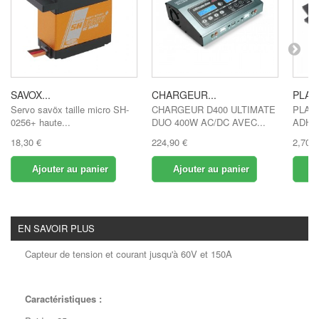
SAVOX...
CHARGEUR...
PLAQ
Servo savöx taille micro SH-
CHARGEUR D400 ULTIMATE
PLAQ
0256+ haute...
DUO 400W AC/DC AVEC...
ADHE
18,30 €
224,90 €
2,70 €
Ajouter au panier
Ajouter au panier
A
EN SAVOIR PLUS
Capteur de tension et courant jusqu'à 60V et 150A
Caractéristiques :