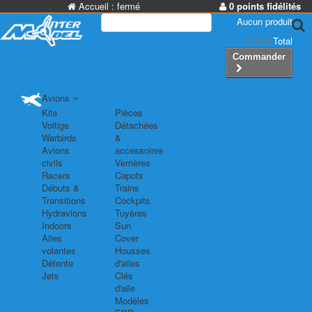
Accueil :
fermé
0 points fidélités
Aucun produit
0,00 €
Total
Commander
Avions
Kits
Pièces
Voltige
Détachées
Warbirds
&
Avions
accessoires
civils
Verrières
Racers
Capots
Débuts &
Trains
Transitions
Cockpits
Hydravions
Tuyères
Indoors
Sun
Ailes
Cover
volantes
Housses
Détente
d'ailes
Jets
Clés
d'aile
Modèles