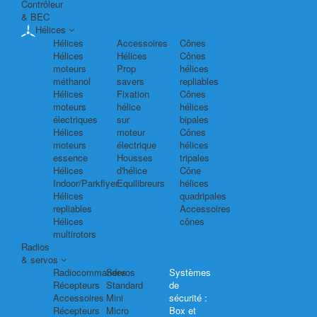
Contrôleur
& BEC
Hélices
Hélices
Accessoires
Cônes
Hélices
Hélices
Cônes
moteurs
Prop
hélices
méthanol
savers
repliables
Hélices
Fixation
Cônes
moteurs
hélice
hélices
électriques
sur
bipales
Hélices
moteur
Cônes
moteurs
électrique
hélices
essence
Housses
tripales
Hélices
d'hélice
Cône
Indoor/Parkflyer
Equilibreurs
hélices
Hélices
quadripales
repliables
Accessoires
Hélices
cônes
multirotors
Radios
& servos
Radiocommandes
Servos
Systèmes
Récepteurs
Standard
de
Accessoires
Mini
sécurité :
Récepteurs
Micro
Box et