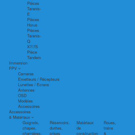
Pièces
Taranis-
E
Pièces
Horus
Pièces
Taranis-
Q
X7/7S
Pièce
Tandem
Immersion
FPV
Cameras
Emetteurs / Récepteurs
Lunettes / Ecrans
Antennes
OSD
Modèles
Accessoires
Accessoires
& Matériaux
Guignols,
Réservoirs,
Matériaux
Roues,
chapes,
durites,
de
trains
charnières,
prises
construction
&