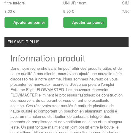
filtre intégré
UNI JR 10cm
SIMP
3,00 €
9,90 €
7,90 €
Ajouter au panier
Ajouter au panier
EN SAVOIR PLUS
Information produit
Dans notre recherche sans fin pour offrir des produits utiles et de
haute qualité à nos clients, nous avons ajouté une nouvelle série
d'accessoires à notre gamme.
Nous sommes heureux de vous
présenter les nouveaux réservoirs d'essence prêts à l'emploi
Extreme Flight FLOWMASTER.
Les nouveaux réservoirs
FLOWMASTER éliminent le processus fastidieux de construction
des réservoirs de carburant et vous offrent une excellente
solution.
Ces réservoirs sont moulés à partir de plastique de
haute qualité et comportent un bouchon en aluminium anodisé
avec un mamelon de distribution de carburant intégré, des
raccords de remplissage et de ventilation en laiton et un plongeur
lesté.
Un joint torique maintient un joint positif entre la bouteille
en plastique.
Mieux encore, nous avons effectué nos études de