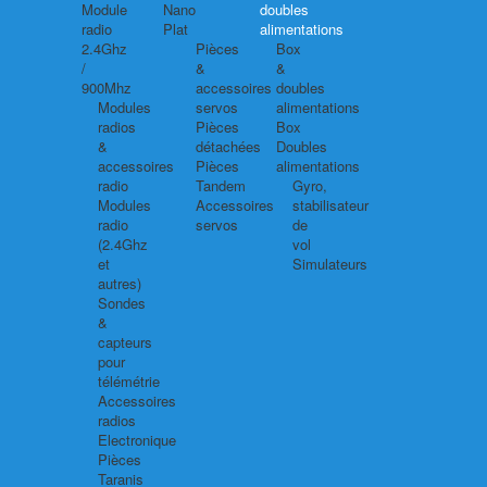
Module
Nano
doubles
radio
Plat
alimentations
2.4Ghz
Pièces
Box
/
&
&
900Mhz
accessoires
doubles
Modules
servos
alimentations
radios
Pièces
Box
&
détachées
Doubles
accessoires
Pièces
alimentations
radio
Tandem
Gyro,
Modules
Accessoires
stabilisateur
radio
servos
de
(2.4Ghz
vol
et
Simulateurs
autres)
Sondes
&
capteurs
pour
télémétrie
Accessoires
radios
Electronique
Pièces
Taranis