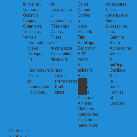
tringleries,
de
Colles
accessoires
verrous...
remplissage
Carbone
Trains
Guignols
&
Cordes
d'atterissage
Chapes
accessoires
à
Roues
Charnières
Réservoirs
piano
Accessoires
Tringleries
Durites
Visserie
trains
Verrous
Prises
Film,
Gamme
Interrupteurs,
de
Entoilage,
Festo
prises,
remplissage
Décoration
Accessoires
rallonges,
Accessoires
EPP
terrain
fils,
réservoirs
Velcro
&
...
et
&
outillage
Interrupteurs
durites
adhésifs
Outillage
Prises
Gaines
Bois
Sur
et
thermorétractables
Balsa
le
connecteurs
Buste
Contre-
terrain
Rallonges,
pilote
plaqué
Textiles
fils
Peintures
et
Aimants
Goodies
Matériaux
composites
Plaques
métalliques
Vol de nuit
& Artifices