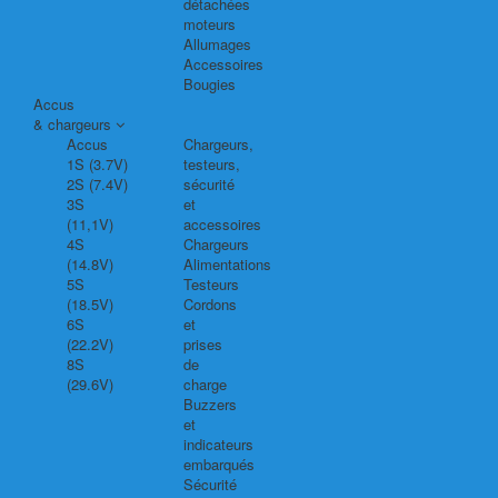
détachées
moteurs
Allumages
Accessoires
Bougies
Accus
& chargeurs
Accus
Chargeurs,
1S (3.7V)
testeurs,
2S (7.4V)
sécurité
3S
et
(11,1V)
accessoires
4S
Chargeurs
(14.8V)
Alimentations
5S
Testeurs
(18.5V)
Cordons
6S
et
(22.2V)
prises
8S
de
(29.6V)
charge
Buzzers
et
indicateurs
embarqués
Sécurité