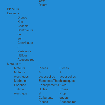
EPP
Divers
Planeurs
Drones
Drones
Kits
Chassis
Contrôleurs
de
vol
Contrôleurs
/
Variateurs
Hélices
Accessoires
Moteurs
Moteurs
Pièces
Pièces
Moteurs
&
&
électriques
accessoires
accessoires
Méthanol
Essences/Thermiques
Electriques
Essence
Echappements
Axes
Turbine
Huiles
Prises
électrique
et
Prop
Carburants
savers
Pièces
Accessoires