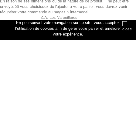
En raison de ses dimensions ou de la nature de ce produit, il ne peut être
envoyé. Si vous choisissez de l'ajouter à votre panier, vous devrez venir
récupérer votre commande au magasin Intermodel.
Z.A. Les Varouillères
rue des artisans
En poursuivant votre navigation sur ce site, vous acceptez
76330 Petiville
l’utilisation de cookies afin de gérer votre panier et améliorer
votre expérience.
Annuler
Ajouter au panier