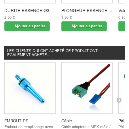
DURITE ESSENCE Ø3...
PLONGEUR ESSENCE ...
Velcr
2,50 €
1,90 €
0,80 €
Ajouter au panier
Ajouter au panier
LES CLIENTS QUI ONT ACHETÉ CE PRODUIT ONT
ÉGALEMENT ACHETÉ...
EMBOUT DE...
Câble...
PALO
Embout de remplissage avec
Câble adaptateur MPX mâle /
PALO