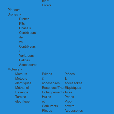
EPP
Divers
Planeurs
Drones
Drones
Kits
Chassis
Contrôleurs
de
vol
Contrôleurs
/
Variateurs
Hélices
Accessoires
Moteurs
Moteurs
Pièces
Pièces
Moteurs
&
&
électriques
accessoires
accessoires
Méthanol
Essences/Thermiques
Electriques
Essence
Echappements
Axes
Turbine
Huiles
Prises
électrique
et
Prop
Carburants
savers
Pièces
Accessoires