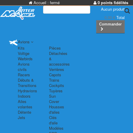
Accueil :
fermé
0 points fidélités
Aucun produit
0,00 €
Total
Commander
Avions
Kits
Pièces
Voltige
Détachées
Warbirds
&
Avions
accessoires
civils
Verrières
Racers
Capots
Débuts &
Trains
Transitions
Cockpits
Hydravions
Tuyères
Indoors
Sun
Ailes
Cover
volantes
Housses
Détente
d'ailes
Jets
Clés
d'aile
Modèles