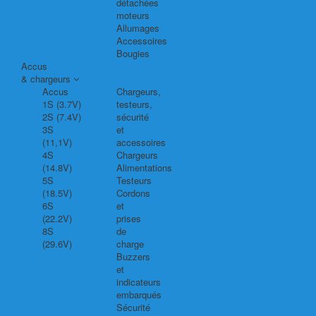
détachées
moteurs
Allumages
Accessoires
Bougies
Accus
& chargeurs
Accus
Chargeurs,
1S (3.7V)
testeurs,
2S (7.4V)
sécurité
3S
et
(11,1V)
accessoires
4S
Chargeurs
(14.8V)
Alimentations
5S
Testeurs
(18.5V)
Cordons
6S
et
(22.2V)
prises
8S
de
(29.6V)
charge
Buzzers
et
indicateurs
embarqués
Sécurité