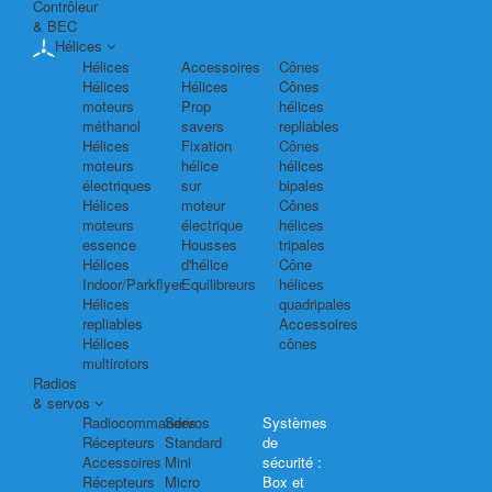
Contrôleur
& BEC
Hélices
Hélices
Accessoires
Cônes
Hélices
Hélices
Cônes
moteurs
Prop
hélices
méthanol
savers
repliables
Hélices
Fixation
Cônes
moteurs
hélice
hélices
électriques
sur
bipales
Hélices
moteur
Cônes
moteurs
électrique
hélices
essence
Housses
tripales
Hélices
d'hélice
Cône
Indoor/Parkflyer
Equilibreurs
hélices
Hélices
quadripales
repliables
Accessoires
Hélices
cônes
multirotors
Radios
& servos
Radiocommandes
Servos
Systèmes
Récepteurs
Standard
de
Accessoires
Mini
sécurité :
Récepteurs
Micro
Box et