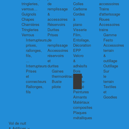
tringleries,
de
Colles
accessoires
verrous...
remplissage
Carbone
Trains
Guignols
&
Cordes
d'atterissage
Chapes
accessoires
à
Roues
Charnières
Réservoirs
piano
Accessoires
Tringleries
Durites
Visserie
trains
Verrous
Prises
Film,
Gamme
Interrupteurs,
de
Entoilage,
Festo
prises,
remplissage
Décoration
Accessoires
rallonges,
Accessoires
EPP
terrain
fils,
réservoirs
Velcro
&
...
et
&
outillage
Interrupteurs
durites
adhésifs
Outillage
Prises
Gaines
Bois
Sur
et
thermorétractables
Balsa
le
connecteurs
Buste
Contre-
terrain
Rallonges,
pilote
plaqué
Textiles
fils
Peintures
et
Aimants
Goodies
Matériaux
composites
Plaques
métalliques
Vol de nuit
& Artifices