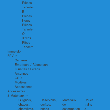
Pièces
Taranis-
E
Pièces
Horus
Pièces
Taranis-
Q
X7/7S
Pièce
Tandem
Immersion
FPV
Cameras
Emetteurs / Récepteurs
Lunettes / Ecrans
Antennes
OSD
Modèles
Accessoires
Accessoires
& Matériaux
Guignols,
Réservoirs,
Matériaux
Roues,
chapes,
durites,
de
trains
charnières,
prises
construction
&