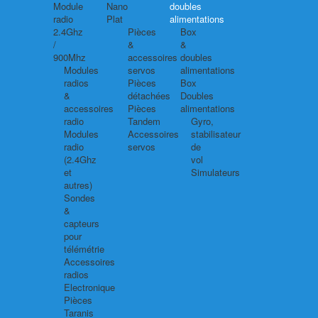
Module
Nano
doubles
radio
Plat
alimentations
2.4Ghz
Pièces
Box
/
&
&
900Mhz
accessoires
doubles
Modules
servos
alimentations
radios
Pièces
Box
&
détachées
Doubles
accessoires
Pièces
alimentations
radio
Tandem
Gyro,
Modules
Accessoires
stabilisateur
radio
servos
de
(2.4Ghz
vol
et
Simulateurs
autres)
Sondes
&
capteurs
pour
télémétrie
Accessoires
radios
Electronique
Pièces
Taranis