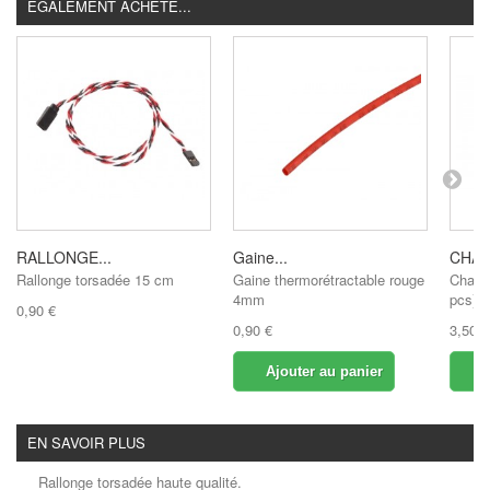
ÉGALEMENT ACHETÉ...
RALLONGE...
Gaine...
CHAR
Rallonge torsadée 15 cm
Gaine thermorétractable rouge
Charn
4mm
pcs)
0,90 €
0,90 €
3,50 €
Ajouter au panier
A
EN SAVOIR PLUS
Rallonge torsadée haute qualité.