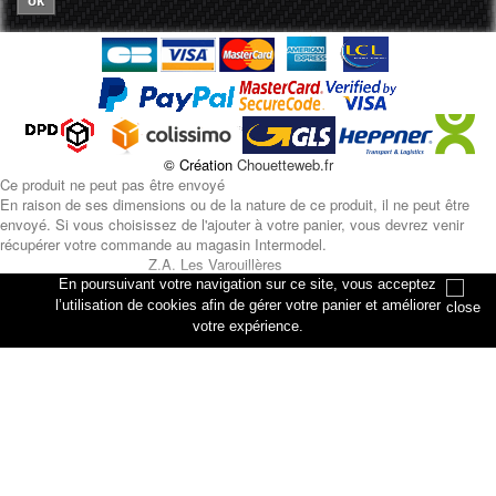
ok
© Création
Chouetteweb.fr
Ce produit ne peut pas être envoyé
En raison de ses dimensions ou de la nature de ce produit, il ne peut être
envoyé. Si vous choisissez de l'ajouter à votre panier, vous devrez venir
récupérer votre commande au magasin Intermodel.
Z.A. Les Varouillères
rue des artisans
En poursuivant votre navigation sur ce site, vous acceptez
76330 Petiville
l’utilisation de cookies afin de gérer votre panier et améliorer
votre expérience.
Annuler
Ajouter au panier