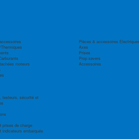
accessoires
Pièces & accessoires Electrique
/Thermiques
Axes
ents
Prises
Carburants
Prop savers
tachées moteurs
Accessoires
s
es
 testeurs, sécurité et
es
ions
t prises de charge
t indicateurs embarqués