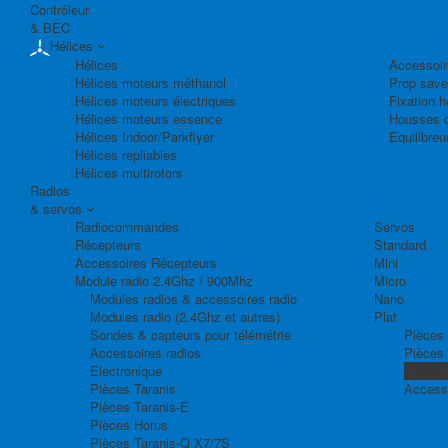
Contrôleur
& BEC
Hélices
Hélices
Accessoir
Hélices moteurs méthanol
Prop save
Hélices moteurs électriques
Fixation h
Hélices moteurs essence
Housses d
Hélices Indoor/Parkflyer
Equilibreu
Hélices repliables
Hélices multirotors
Radios
& servos
Radiocommandes
Servos
Récepteurs
Standard
Accessoires Récepteurs
Mini
Module radio 2.4Ghz / 900Mhz
Micro
Modules radios & accessoires radio
Nano
Modules radio (2.4Ghz et autres)
Plat
Sondes & capteurs pour télémétrie
Pièces 
Accessoires radios
Pièces
Electronique
Pièces
Pièces Taranis
Access
Pièces Taranis-E
Pièces Horus
Pièces Taranis-Q X7/7S