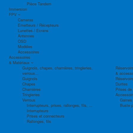
Pièce Tandem
Immersion
FPV
Cameras
Emetteurs / Récepteurs
Lunettes / Ecrans
Antennes
OSD
Modèles
Accessoires
Accessoires
& Matériaux
Guignols, chapes, charnières, tringleries,
Réservoirs
verrous...
& accesso
Guignols
Réservoir
Chapes
Durites
Charnières
Prises de
Tringleries
Accessoire
Verrous
Gaines 
Interrupteurs, prises, rallonges, fils, ...
Buste p
Interrupteurs
Prises et connecteurs
Rallonges, fils