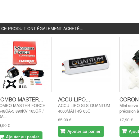
É CE PRODUIT ONT ÉGALEMENT ACHETÉ...
OMBO MASTER...
ACCU LIPO...
CORONA
OMBO MASTER FORCE
ACCU LIPO SLS QUANTUM
Mini servo
548CA-5 890KV 165GR /
4000MAH 4S 65C
précision à
5A...
85,90 €
17,90 €
9,90 €
Ajouter au panier
Ajout
Ajouter au panier