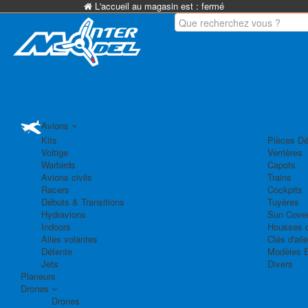
L'accueil au magasin est :
fermé
Avions
Kits
Pièces Dé
Voltige
Verrières
Warbirds
Capots
Avions civils
Trains
Racers
Cockpits
Débuts & Transitions
Tuyères
Hydravions
Sun Cove
Indoors
Housses d
Ailes volantes
Clés d'aile
Détente
Modèles 
Jets
Divers
Planeurs
Drones
Drones