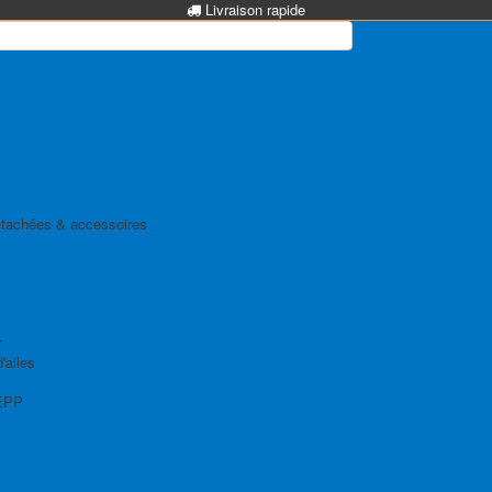
Livraison rapide
tachées & accessoires
r
'ailes
EPP