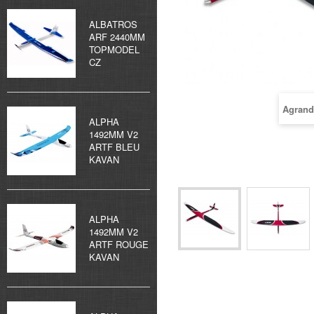
ALBATROS
ARF 2440MM
TOPMODEL
CZ
Agrand
ALPHA
1492MM V2
ARTF BLEU
KAVAN
ALPHA
1492MM V2
ARTF ROUGE
KAVAN