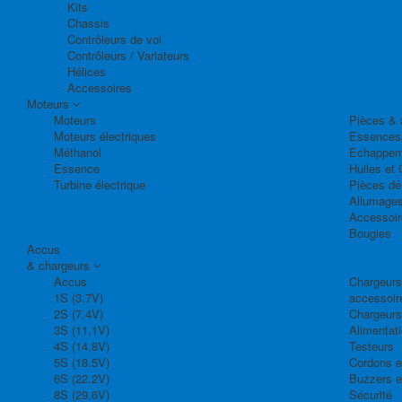
Kits
Chassis
Contrôleurs de vol
Contrôleurs / Variateurs
Hélices
Accessoires
Moteurs
Moteurs
Pièces & 
Moteurs électriques
Essences
Méthanol
Echappem
Essence
Huiles et 
Turbine électrique
Pièces dé
Allumage
Accessoir
Bougies
Accus
& chargeurs
Accus
Chargeurs,
1S (3.7V)
accessoir
2S (7.4V)
Chargeurs
3S (11,1V)
Alimentat
4S (14.8V)
Testeurs
5S (18.5V)
Cordons e
6S (22.2V)
Buzzers e
8S (29.6V)
Sécurité