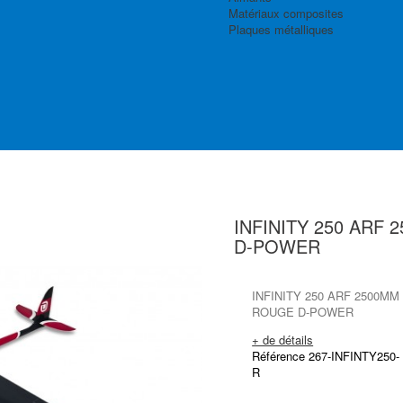
Matériaux composites
Plaques métalliques
INFINITY 250 ARF
D-POWER
INFINITY 250 ARF 2500MM
ROUGE D-POWER
+ de détails
Référence 267-INFINTY250-
R