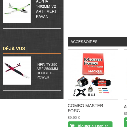
ALPHA
1492MM V2
ARTF VERT
KAVAN
ACCESSOIRES
DÉJÀ VUS
INFINITY 250
ARF 2500MM
ROUGE D-
POWER
COMBO MASTER
A
FORC...
8
89,90 €
Ajouter au panier