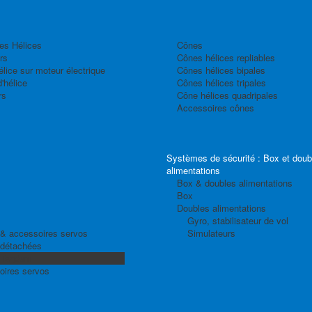
es Hélices
Cônes
rs
Cônes hélices repliables
élice sur moteur électrique
Cônes hélices bipales
'hélice
Cônes hélices tripales
rs
Cône hélices quadripales
Accessoires cônes
Systèmes de sécurité : Box et doub
alimentations
Box & doubles alimentations
Box
Doubles alimentations
Gyro, stabilisateur de vol
& accessoires servos
Simulateurs
 détachées
 Tandem
oires servos