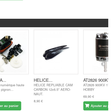
...
HELICE...
AT2826 900KV..
 numérique haute
HELICE REPLIABLE CAM
AT2826 900KV 175
 pignon...
CARBON 12x6.5" AERO-
HOBBY
NAUT.
69,90 €
8,90 €
er au panier
Ajouter au pa