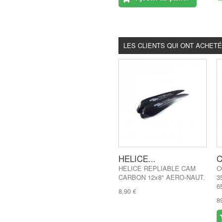
LES CLIENTS QUI ONT ACHET
HELICE...
C
HELICE REPLIABLE CAM
C
CARBON 12x8" AERO-NAUT.
3
6
8,90 €
8