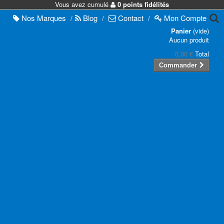
Vous avez cumulé
0 points fidélités
Nos
Marques
Blog
Contact
Mon
Compte
/
/
/
Panier
(vide)
Aucun produit
0,00 €
Total
Commander