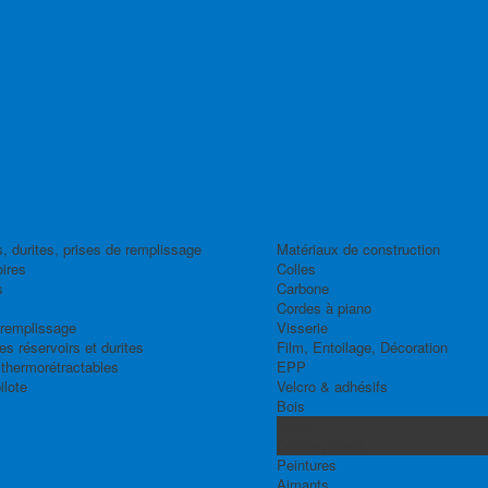
, durites, prises de remplissage
Matériaux de construction
ires
Colles
s
Carbone
Cordes à piano
 remplissage
Visserie
s réservoirs et durites
Film, Entoilage, Décoration
thermorétractables
EPP
ilote
Velcro & adhésifs
Bois
Balsa
Contre-plaqué
Peintures
Aimants