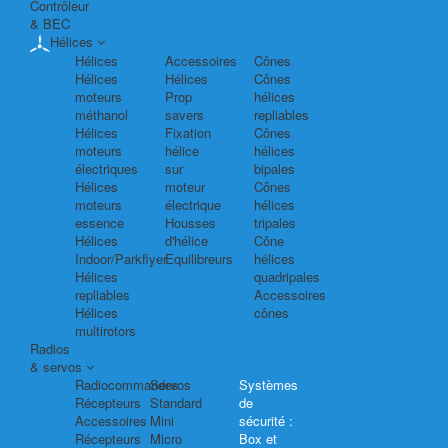
Contrôleur
& BEC
Hélices
Hélices
Accessoires
Cônes
Hélices
Hélices
Cônes
moteurs
Prop
hélices
méthanol
savers
repliables
Hélices
Fixation
Cônes
moteurs
hélice
hélices
électriques
sur
bipales
Hélices
moteur
Cônes
moteurs
électrique
hélices
essence
Housses
tripales
Hélices
d'hélice
Cône
Indoor/Parkflyer
Equilibreurs
hélices
Hélices
quadripales
repliables
Accessoires
Hélices
cônes
multirotors
Radios
& servos
Radiocommandes
Servos
Systèmes
Récepteurs
Standard
de
Accessoires
Mini
sécurité :
Récepteurs
Micro
Box et