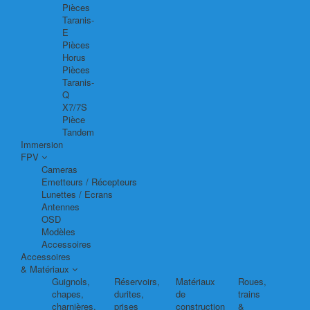
Pièces
Taranis-
E
Pièces
Horus
Pièces
Taranis-
Q
X7/7S
Pièce
Tandem
Immersion
FPV
Cameras
Emetteurs / Récepteurs
Lunettes / Ecrans
Antennes
OSD
Modèles
Accessoires
Accessoires
& Matériaux
Guignols,
Réservoirs,
Matériaux
Roues,
chapes,
durites,
de
trains
charnières,
prises
construction
&