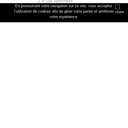
Z.A. Les Varouillères
rue des artisans
En poursuivant votre navigation sur ce site, vous acceptez
76330 Petiville
l’utilisation de cookies afin de gérer votre panier et améliorer
votre expérience.
Annuler
Ajouter au panier