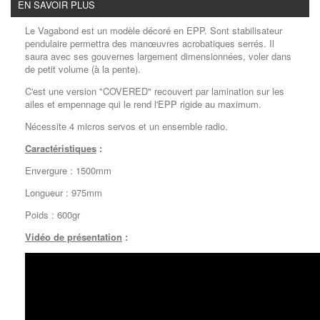
EN SAVOIR PLUS
Le Vagabond est un modèle décoré en EPP. Sont stabilisateur
pendulaire permettra des manœuvres acrobatiques serrés. Il
saura avec ses gouvernes largement dimensionnées, voler dans
de petit volume (à la pente).
C'est une version "COVERED" recouvert par lamination sur les
ailes et empennage qui le rend l'EPP rigide au maximum.
Nécessite 4 micros servos et un ensemble radio.
Caractéristiques
:
Envergure : 1500mm
Longueur : 975mm
Poids : 600gr
Vidéo de présentation
: