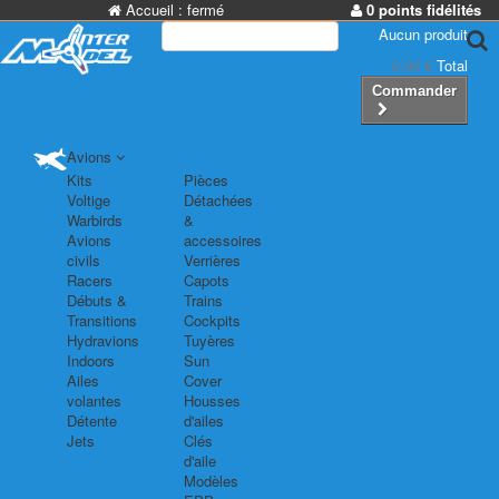
Accueil :
fermé
0 points fidélités
Aucun produit
0,00 €
Total
Commander
Avions
Kits
Pièces
Voltige
Détachées
Warbirds
&
Avions
accessoires
civils
Verrières
Racers
Capots
Débuts &
Trains
Transitions
Cockpits
Hydravions
Tuyères
Indoors
Sun
Ailes
Cover
volantes
Housses
Détente
d'ailes
Jets
Clés
d'aile
Modèles