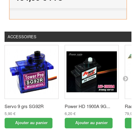
ACCESSOIRES
Servo 9 grs SG92R
Power HD 1900A 9G...
Radio
5,90 €
6,20 €
79,90 
Ajouter au panier
Ajouter au panier