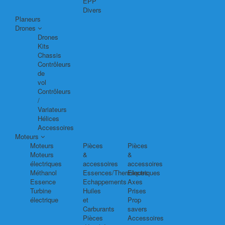
EPP
Divers
Planeurs
Drones
Drones
Kits
Chassis
Contrôleurs
de
vol
Contrôleurs
/
Variateurs
Hélices
Accessoires
Moteurs
Moteurs
Pièces
Pièces
Moteurs
&
&
électriques
accessoires
accessoires
Méthanol
Essences/Thermiques
Electriques
Essence
Echappements
Axes
Turbine
Huiles
Prises
électrique
et
Prop
Carburants
savers
Pièces
Accessoires