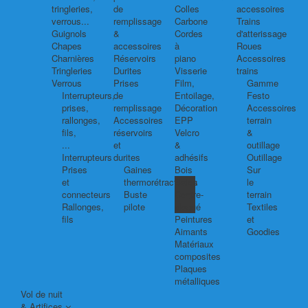
tringleries,
de
Colles
accessoires
verrous...
remplissage
Carbone
Trains
Guignols
&
Cordes
d'atterissage
Chapes
accessoires
à
Roues
Charnières
Réservoirs
piano
Accessoires
Tringleries
Durites
Visserie
trains
Verrous
Prises
Film,
Gamme
Interrupteurs,
de
Entoilage,
Festo
prises,
remplissage
Décoration
Accessoires
rallonges,
Accessoires
EPP
terrain
fils,
réservoirs
Velcro
&
...
et
&
outillage
Interrupteurs
durites
adhésifs
Outillage
Prises
Gaines
Bois
Sur
et
thermorétractables
Balsa
le
connecteurs
Buste
Contre-
terrain
Rallonges,
pilote
plaqué
Textiles
fils
Peintures
et
Aimants
Goodies
Matériaux
composites
Plaques
métalliques
Vol de nuit
& Artifices