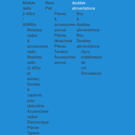
Module
Nano
doubles
radio
Plat
alimentations
2.4Ghz
Pièces
Box
/
&
&
900Mhz
accessoires
doubles
Modules
servos
alimentations
radios
Pièces
Box
&
détachées
Doubles
accessoires
Pièces
alimentations
radio
Tandem
Gyro,
Modules
Accessoires
stabilisateur
radio
servos
de
(2.4Ghz
vol
et
Simulateurs
autres)
Sondes
&
capteurs
pour
télémétrie
Accessoires
radios
Electronique
Pièces
Taranis