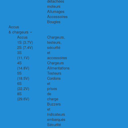
détachées
moteurs
Allumages
Accessoires
Bougies
Accus
& chargeurs
Accus
Chargeurs,
1S (3.7V)
testeurs,
2S (7.4V)
sécurité
3S
et
(11,1V)
accessoires
4S
Chargeurs
(14.8V)
Alimentations
5S
Testeurs
(18.5V)
Cordons
6S
et
(22.2V)
prises
8S
de
(29.6V)
charge
Buzzers
et
indicateurs
embarqués
Sécurité