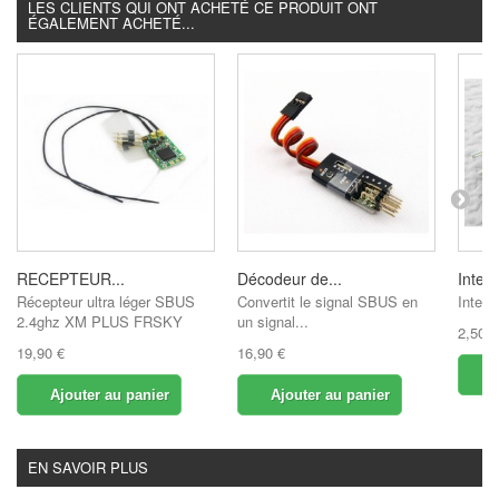
LES CLIENTS QUI ONT ACHETÉ CE PRODUIT ONT
ÉGALEMENT ACHETÉ...
RECEPTEUR...
Décodeur de...
Interr
Récepteur ultra léger SBUS
Convertit le signal SBUS en
Interr
2.4ghz XM PLUS FRSKY
un signal...
2,50 €
19,90 €
16,90 €
A
Ajouter au panier
Ajouter au panier
EN SAVOIR PLUS