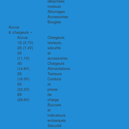
détachées
moteurs
Allumages
Accessoires
Bougies
Accus
& chargeurs
Accus
Chargeurs,
1S (3.7V)
testeurs,
2S (7.4V)
sécurité
3S
et
(11,1V)
accessoires
4S
Chargeurs
(14.8V)
Alimentations
5S
Testeurs
(18.5V)
Cordons
6S
et
(22.2V)
prises
8S
de
(29.6V)
charge
Buzzers
et
indicateurs
embarqués
Sécurité