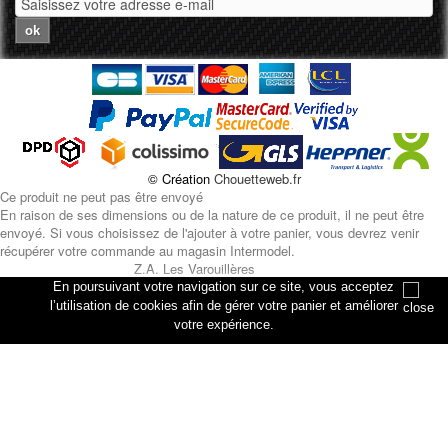
ok
© Création
Chouetteweb.fr
Ce produit ne peut pas être envoyé
En raison de ses dimensions ou de la nature de ce produit, il ne peut être
envoyé. Si vous choisissez de l'ajouter à votre panier, vous devrez venir
récupérer votre commande au magasin Intermodel.
Z.A. Les Varouillères
rue des artisans
En poursuivant votre navigation sur ce site, vous acceptez
76330 Petiville
l’utilisation de cookies afin de gérer votre panier et améliorer
votre expérience.
Annuler
Ajouter au panier