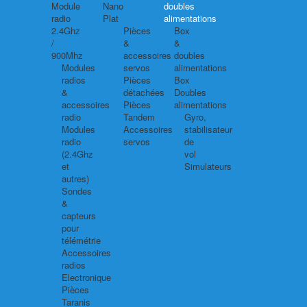
Module
Nano
doubles
radio
Plat
alimentations
2.4Ghz
Pièces
Box
/
&
&
900Mhz
accessoires
doubles
Modules
servos
alimentations
radios
Pièces
Box
&
détachées
Doubles
accessoires
Pièces
alimentations
radio
Tandem
Gyro,
Modules
Accessoires
stabilisateur
radio
servos
de
(2.4Ghz
vol
et
Simulateurs
autres)
Sondes
&
capteurs
pour
télémétrie
Accessoires
radios
Electronique
Pièces
Taranis