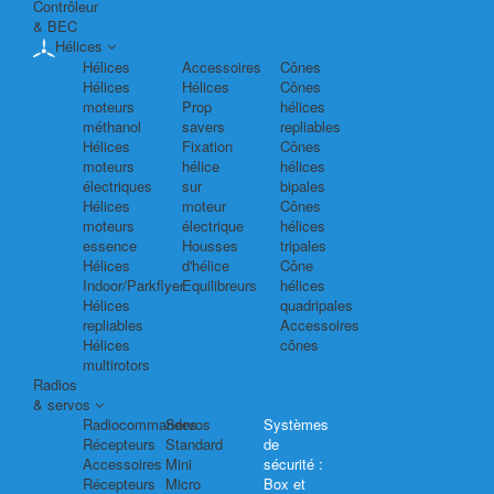
Contrôleur
& BEC
Hélices
Hélices
Accessoires
Cônes
Hélices
Hélices
Cônes
moteurs
Prop
hélices
méthanol
savers
repliables
Hélices
Fixation
Cônes
moteurs
hélice
hélices
électriques
sur
bipales
Hélices
moteur
Cônes
moteurs
électrique
hélices
essence
Housses
tripales
Hélices
d'hélice
Cône
Indoor/Parkflyer
Equilibreurs
hélices
Hélices
quadripales
repliables
Accessoires
Hélices
cônes
multirotors
Radios
& servos
Radiocommandes
Servos
Systèmes
Récepteurs
Standard
de
Accessoires
Mini
sécurité :
Récepteurs
Micro
Box et