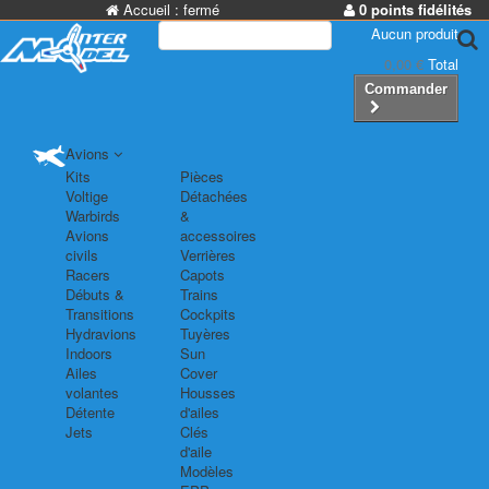
Accueil :
fermé
0 points fidélités
Aucun produit
0,00 €
Total
Commander
Avions
Kits
Pièces
Voltige
Détachées
Warbirds
&
Avions
accessoires
civils
Verrières
Racers
Capots
Débuts &
Trains
Transitions
Cockpits
Hydravions
Tuyères
Indoors
Sun
Ailes
Cover
volantes
Housses
Détente
d'ailes
Jets
Clés
d'aile
Modèles