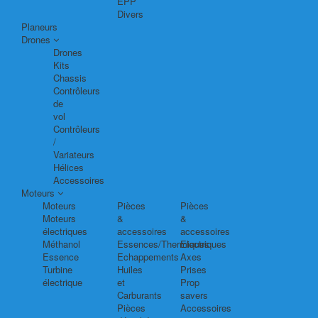
EPP
Divers
Planeurs
Drones
Drones
Kits
Chassis
Contrôleurs
de
vol
Contrôleurs
/
Variateurs
Hélices
Accessoires
Moteurs
Moteurs
Pièces
Pièces
Moteurs
&
&
électriques
accessoires
accessoires
Méthanol
Essences/Thermiques
Electriques
Essence
Echappements
Axes
Turbine
Huiles
Prises
électrique
et
Prop
Carburants
savers
Pièces
Accessoires