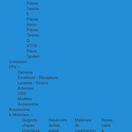
Pièces
Taranis-
E
Pièces
Horus
Pièces
Taranis-
Q
X7/7S
Pièce
Tandem
Immersion
FPV
Cameras
Emetteurs / Récepteurs
Lunettes / Ecrans
Antennes
OSD
Modèles
Accessoires
Accessoires
& Matériaux
Guignols,
Réservoirs,
Matériaux
Roues,
chapes,
durites,
de
trains
charnières,
prises
construction
&