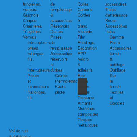
tringleries,
de
Colles
accessoires
verrous...
remplissage
Carbone
Trains
Guignols
&
Cordes
d'atterissage
Chapes
accessoires
à
Roues
Charnières
Réservoirs
piano
Accessoires
Tringleries
Durites
Visserie
trains
Verrous
Prises
Film,
Gamme
Interrupteurs,
de
Entoilage,
Festo
prises,
remplissage
Décoration
Accessoires
rallonges,
Accessoires
EPP
terrain
fils,
réservoirs
Velcro
&
...
et
&
outillage
Interrupteurs
durites
adhésifs
Outillage
Prises
Gaines
Bois
Sur
et
thermorétractables
Balsa
le
connecteurs
Buste
Contre-
terrain
Rallonges,
pilote
plaqué
Textiles
fils
Peintures
et
Aimants
Goodies
Matériaux
composites
Plaques
métalliques
Vol de nuit
& Artifices