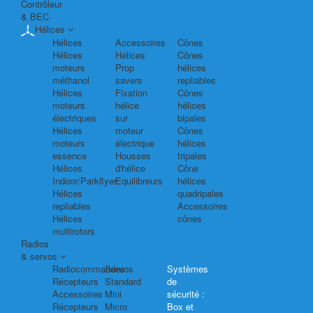
Contrôleur
& BEC
Hélices
Hélices
Accessoires
Cônes
Hélices
Hélices
Cônes
moteurs
Prop
hélices
méthanol
savers
repliables
Hélices
Fixation
Cônes
moteurs
hélice
hélices
électriques
sur
bipales
Hélices
moteur
Cônes
moteurs
électrique
hélices
essence
Housses
tripales
Hélices
d'hélice
Cône
Indoor/Parkflyer
Equilibreurs
hélices
Hélices
quadripales
repliables
Accessoires
Hélices
cônes
multirotors
Radios
& servos
Radiocommandes
Servos
Systèmes
Récepteurs
Standard
de
Accessoires
Mini
sécurité :
Récepteurs
Micro
Box et