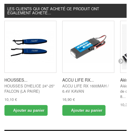
LES CLIENTS QUI ONT ACHETÉ CE PRODUIT ONT
ÉGALEMENT ACHETÉ...
HOUSSES...
ACCU LIFE RX...
Alésoi
HOUSSES D'HELICE 24"-25"
ACCU LIFE RX 1600MAH /
Alésoi
FALCON (LA PAIRE)
6.4V KAVAN
de di
8...
10,10 €
16,90 €
10,30 
Ajouter au panier
Ajouter au panier