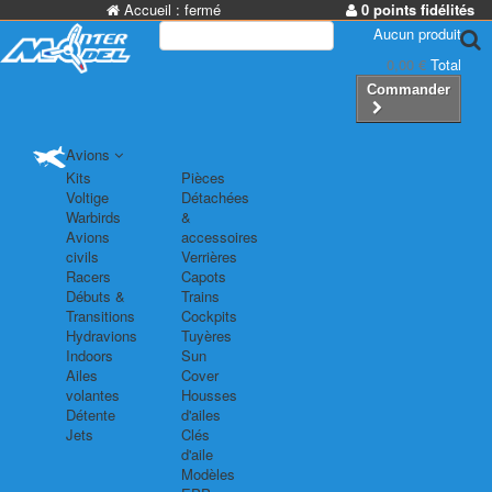
Accueil :
fermé
0 points fidélités
Aucun produit
0,00 €
Total
Commander
Avions
Kits
Pièces
Voltige
Détachées
Warbirds
&
Avions
accessoires
civils
Verrières
Racers
Capots
Débuts &
Trains
Transitions
Cockpits
Hydravions
Tuyères
Indoors
Sun
Ailes
Cover
volantes
Housses
Détente
d'ailes
Jets
Clés
d'aile
Modèles