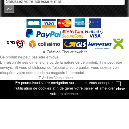
ok
© Création
Chouetteweb.fr
Ce produit ne peut pas être envoyé
En raison de ses dimensions ou de la nature de ce produit, il ne peut être
envoyé. Si vous choisissez de l'ajouter à votre panier, vous devrez venir
récupérer votre commande au magasin Intermodel.
Z.A. Les Varouillères
rue des artisans
En poursuivant votre navigation sur ce site, vous acceptez
76330 Petiville
l’utilisation de cookies afin de gérer votre panier et améliorer
votre expérience.
Annuler
Ajouter au panier