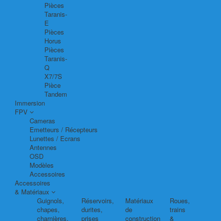
Pièces
Taranis-
E
Pièces
Horus
Pièces
Taranis-
Q
X7/7S
Pièce
Tandem
Immersion
FPV
Cameras
Emetteurs / Récepteurs
Lunettes / Ecrans
Antennes
OSD
Modèles
Accessoires
Accessoires
& Matériaux
Guignols,
Réservoirs,
Matériaux
Roues,
chapes,
durites,
de
trains
charnières,
prises
construction
&