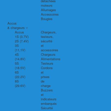
détachées
moteurs
Allumages
Accessoires
Bougies
Accus
& chargeurs
Accus
Chargeurs,
1S (3.7V)
testeurs,
2S (7.4V)
sécurité
3S
et
(11,1V)
accessoires
4S
Chargeurs
(14.8V)
Alimentations
5S
Testeurs
(18.5V)
Cordons
6S
et
(22.2V)
prises
8S
de
(29.6V)
charge
Buzzers
et
indicateurs
embarqués
Sécurité