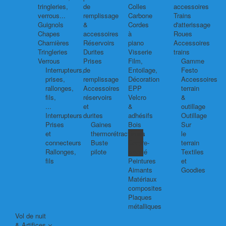
tringleries,
de
Colles
accessoires
verrous...
remplissage
Carbone
Trains
Guignols
&
Cordes
d'atterissage
Chapes
accessoires
à
Roues
Charnières
Réservoirs
piano
Accessoires
Tringleries
Durites
Visserie
trains
Verrous
Prises
Film,
Gamme
Interrupteurs,
de
Entoilage,
Festo
prises,
remplissage
Décoration
Accessoires
rallonges,
Accessoires
EPP
terrain
fils,
réservoirs
Velcro
&
...
et
&
outillage
Interrupteurs
durites
adhésifs
Outillage
Prises
Gaines
Bois
Sur
et
thermorétractables
Balsa
le
connecteurs
Buste
Contre-
terrain
Rallonges,
pilote
plaqué
Textiles
fils
Peintures
et
Aimants
Goodies
Matériaux
composites
Plaques
métalliques
Vol de nuit
& Artifices