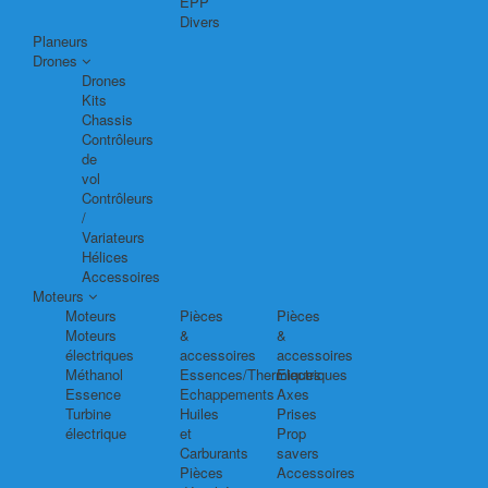
EPP
Divers
Planeurs
Drones
Drones
Kits
Chassis
Contrôleurs
de
vol
Contrôleurs
/
Variateurs
Hélices
Accessoires
Moteurs
Moteurs
Pièces
Pièces
Moteurs
&
&
électriques
accessoires
accessoires
Méthanol
Essences/Thermiques
Electriques
Essence
Echappements
Axes
Turbine
Huiles
Prises
électrique
et
Prop
Carburants
savers
Pièces
Accessoires