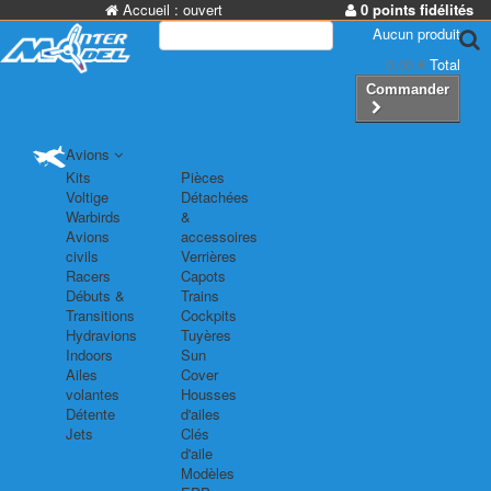
Accueil :
ouvert
0 points fidélités
Aucun produit
0,00 €
Total
Commander
Avions
Kits
Pièces
Voltige
Détachées
Warbirds
&
Avions
accessoires
civils
Verrières
Racers
Capots
Débuts &
Trains
Transitions
Cockpits
Hydravions
Tuyères
Indoors
Sun
Ailes
Cover
volantes
Housses
Détente
d'ailes
Jets
Clés
d'aile
Modèles