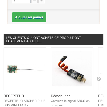
Ajouter au panier
LES CLIENTS QUI ONT ACHETÉ CE PRODUIT ONT
ÉGALEMENT ACHETÉ...
RECEPTEUR...
Décodeur de...
RECE
RECEPTEUR ARCHER PLUS
Convertit le signal SBUS en
RECE
SR6 MINI FRSKY
un signal...
R10+