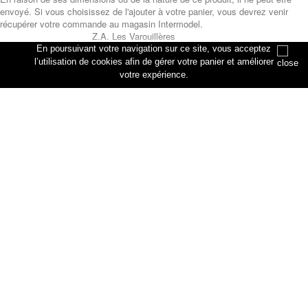
envoyé. Si vous choisissez de l'ajouter à votre panier, vous devrez venir
récupérer votre commande au magasin Intermodel.
Z.A. Les Varouillères
rue des artisans
En poursuivant votre navigation sur ce site, vous acceptez
76330 Petiville
l’utilisation de cookies afin de gérer votre panier et améliorer
votre expérience.
Annuler
Ajouter au panier