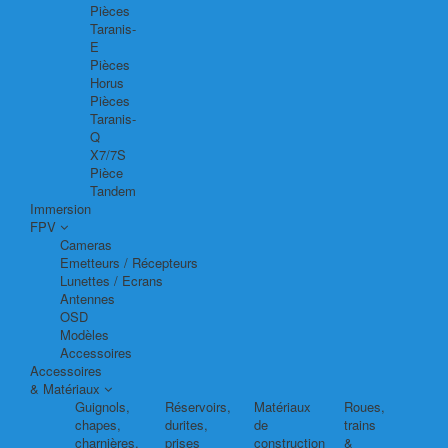
Pièces
Taranis-
E
Pièces
Horus
Pièces
Taranis-
Q
X7/7S
Pièce
Tandem
Immersion
FPV
Cameras
Emetteurs / Récepteurs
Lunettes / Ecrans
Antennes
OSD
Modèles
Accessoires
Accessoires
& Matériaux
Guignols,
Réservoirs,
Matériaux
Roues,
chapes,
durites,
de
trains
charnières,
prises
construction
&