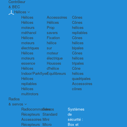
Contrôleur
& BEC
Hélices
Hélices
Accessoires
Cônes
Hélices
Hélices
Cônes
moteurs
Prop
hélices
méthanol
savers
repliables
Hélices
Fixation
Cônes
moteurs
hélice
hélices
électriques
sur
bipales
Hélices
moteur
Cônes
moteurs
électrique
hélices
essence
Housses
tripales
Hélices
d'hélice
Cône
Indoor/Parkflyer
Equilibreurs
hélices
Hélices
quadripales
repliables
Accessoires
Hélices
cônes
multirotors
Radios
& servos
Radiocommandes
Servos
Systèmes
Récepteurs
Standard
de
Accessoires
Mini
sécurité :
Récepteurs
Micro
Box et