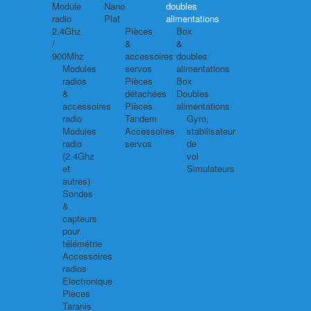
Module
Nano
doubles
radio
Plat
alimentations
2.4Ghz
Pièces
Box
/
&
&
900Mhz
accessoires
doubles
Modules
servos
alimentations
radios
Pièces
Box
&
détachées
Doubles
accessoires
Pièces
alimentations
radio
Tandem
Gyro,
Modules
Accessoires
stabilisateur
radio
servos
de
(2.4Ghz
vol
et
Simulateurs
autres)
Sondes
&
capteurs
pour
télémétrie
Accessoires
radios
Electronique
Pièces
Taranis