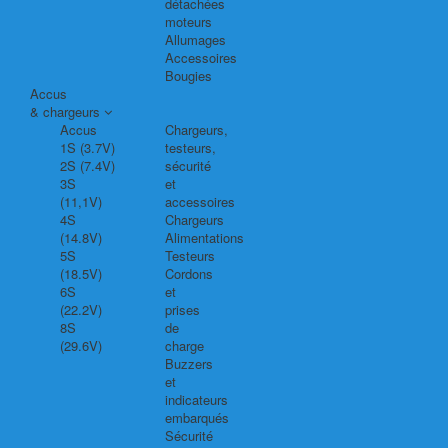
détachées
moteurs
Allumages
Accessoires
Bougies
Accus
& chargeurs
Accus
Chargeurs,
1S (3.7V)
testeurs,
2S (7.4V)
sécurité
3S
et
(11,1V)
accessoires
4S
Chargeurs
(14.8V)
Alimentations
5S
Testeurs
(18.5V)
Cordons
6S
et
(22.2V)
prises
8S
de
(29.6V)
charge
Buzzers
et
indicateurs
embarqués
Sécurité