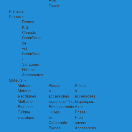
EPP
Divers
Planeurs
Drones
Drones
Kits
Chassis
Contrôleurs
de
vol
Contrôleurs
/
Variateurs
Hélices
Accessoires
Moteurs
Moteurs
Pièces
Pièces
Moteurs
&
&
électriques
accessoires
accessoires
Méthanol
Essences/Thermiques
Electriques
Essence
Echappements
Axes
Turbine
Huiles
Prises
électrique
et
Prop
Carburants
savers
Pièces
Accessoires