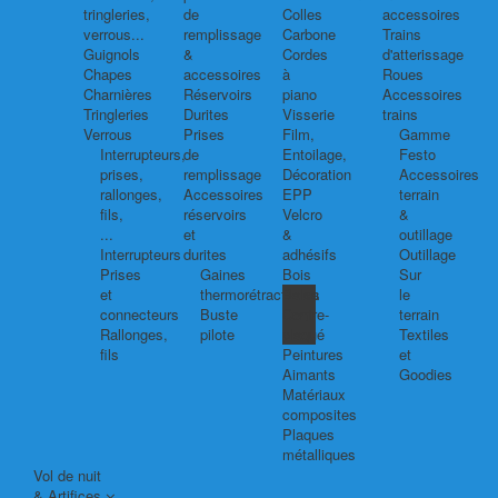
tringleries,
de
Colles
accessoires
verrous...
remplissage
Carbone
Trains
Guignols
&
Cordes
d'atterissage
Chapes
accessoires
à
Roues
Charnières
Réservoirs
piano
Accessoires
Tringleries
Durites
Visserie
trains
Verrous
Prises
Film,
Gamme
Interrupteurs,
de
Entoilage,
Festo
prises,
remplissage
Décoration
Accessoires
rallonges,
Accessoires
EPP
terrain
fils,
réservoirs
Velcro
&
...
et
&
outillage
Interrupteurs
durites
adhésifs
Outillage
Prises
Gaines
Bois
Sur
et
thermorétractables
Balsa
le
connecteurs
Buste
Contre-
terrain
Rallonges,
pilote
plaqué
Textiles
fils
Peintures
et
Aimants
Goodies
Matériaux
composites
Plaques
métalliques
Vol de nuit
& Artifices