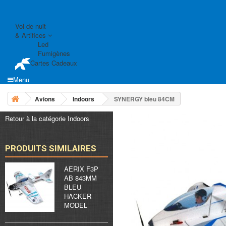
Vol de nuit
& Artifices
Led
Fumigènes
Cartes Cadeaux
Menu
Avions
Indoors
SYNERGY bleu 84CM
Retour à la catégorie Indoors
PRODUITS SIMILAIRES
AERIX F3P
AB 843MM
BLEU
HACKER
MODEL