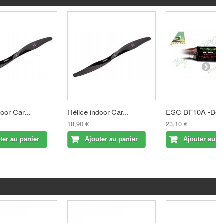
oor Car...
Hélice indoor Car...
ESC BF10A -Bec 
18,90 €
23,10 €
ter au panier
Ajouter au panier
Ajouter au p