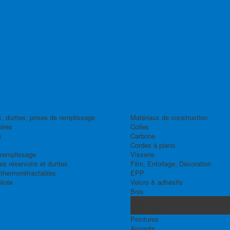
, durites, prises de remplissage
Matériaux de construction
ires
Colles
s
Carbone
Cordes à piano
 remplissage
Visserie
s réservoirs et durites
Film, Entoilage, Décoration
thermorétractables
EPP
ilote
Velcro & adhésifs
Bois
Balsa
Contre-plaqué
Peintures
Aimants