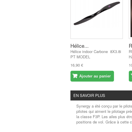
Hélice...
R
Hélice indoor Carbone 8X3.8i
R
PT MODEL
H
16,90 €
1
Ajouter au panier
EN SAVOIR PLUS
Synergy a
été conçu par le pilot
pilotes qui aiment le pilotage p
la classe F3P.
Les ailes plus ét
positions de vol.
Grâce à cette c