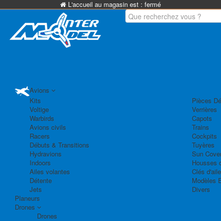
L'accueil au magasin est :
fermé
Avions
Kits
Pièces Dé
Voltige
Verrières
Warbirds
Capots
Avions civils
Trains
Racers
Cockpits
Débuts & Transitions
Tuyères
Hydravions
Sun Cove
Indoors
Housses d
Ailes volantes
Clés d'aile
Détente
Modèles 
Jets
Divers
Planeurs
Drones
Drones