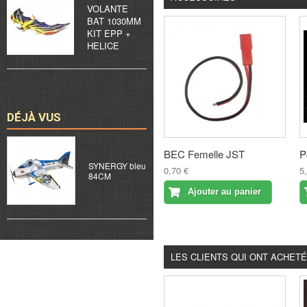
VOLANTE
BAT 1030MM
KIT EPP +
HELICE
DÉJÀ VUS
BEC Femelle JST
P
SYNERGY bleu
0,70 €
5
84CM
Ajouter au panier
LES CLIENTS QUI ONT ACHET