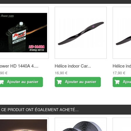
ower HD 1440A 4....
Hélice indoor Car...
Hélice ind
,90 €
16,90 €
17,90 €
Ajouter au panier
Ajouter au panier
Ajou
É CE PRODUIT ONT ÉGALEMENT ACHETÉ...