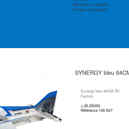
Matériaux composites
Plaques métalliques
SYNERGY bleu 84C
Synergy bleu 84CM RC
Factory
+ de détails
Référence 105-S27