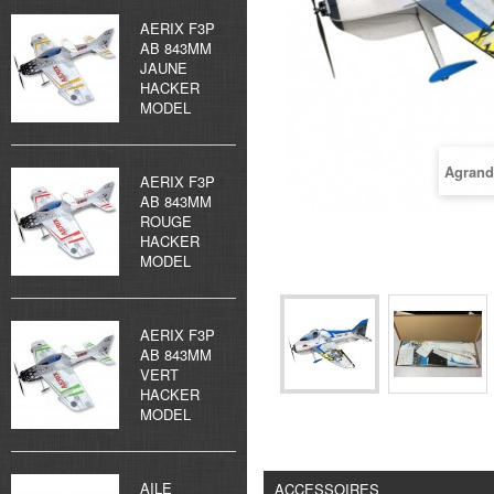
AERIX F3P
AB 843MM
JAUNE
HACKER
MODEL
Agrand
AERIX F3P
AB 843MM
ROUGE
HACKER
MODEL
AERIX F3P
AB 843MM
VERT
HACKER
MODEL
AILE
ACCESSOIRES