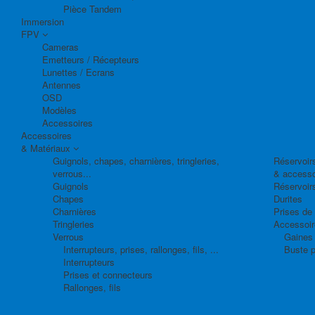
Pièce Tandem
Immersion
FPV
Cameras
Emetteurs / Récepteurs
Lunettes / Ecrans
Antennes
OSD
Modèles
Accessoires
Accessoires
& Matériaux
Guignols, chapes, charnières, tringleries,
Réservoirs
verrous...
& accesso
Guignols
Réservoir
Chapes
Durites
Charnières
Prises de
Tringleries
Accessoire
Verrous
Gaines 
Interrupteurs, prises, rallonges, fils, ...
Buste p
Interrupteurs
Prises et connecteurs
Rallonges, fils