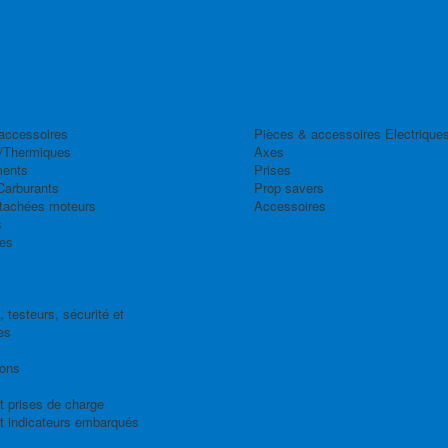
accessoires
Pièces & accessoires Electrique
/Thermiques
Axes
ents
Prises
Carburants
Prop savers
tachées moteurs
Accessoires
s
es
 testeurs, sécurité et
es
ions
t prises de charge
t indicateurs embarqués