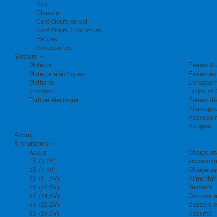
Kits
Chassis
Contrôleurs de vol
Contrôleurs / Variateurs
Hélices
Accessoires
Moteurs
Moteurs
Pièces & 
Moteurs électriques
Essences
Méthanol
Echappem
Essence
Huiles et 
Turbine électrique
Pièces dé
Allumage
Accessoir
Bougies
Accus
& chargeurs
Accus
Chargeurs,
1S (3.7V)
accessoir
2S (7.4V)
Chargeurs
3S (11,1V)
Alimentat
4S (14.8V)
Testeurs
5S (18.5V)
Cordons e
6S (22.2V)
Buzzers e
8S (29.6V)
Sécurité