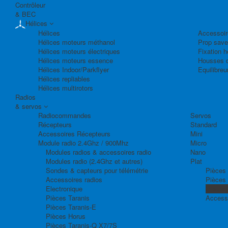
Contrôleur
& BEC
Hélices
Hélices
Accessoir
Hélices moteurs méthanol
Prop save
Hélices moteurs électriques
Fixation h
Hélices moteurs essence
Housses d
Hélices Indoor/Parkflyer
Equilibreu
Hélices repliables
Hélices multirotors
Radios
& servos
Radiocommandes
Servos
Récepteurs
Standard
Accessoires Récepteurs
Mini
Module radio 2.4Ghz / 900Mhz
Micro
Modules radios & accessoires radio
Nano
Modules radio (2.4Ghz et autres)
Plat
Sondes & capteurs pour télémétrie
Pièces 
Accessoires radios
Pièces
Electronique
Pièces
Pièces Taranis
Access
Pièces Taranis-E
Pièces Horus
Pièces Taranis-Q X7/7S