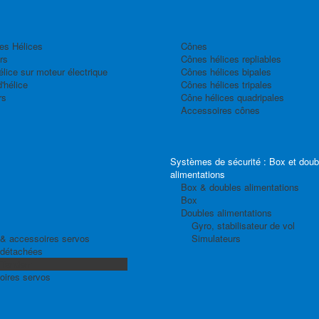
es Hélices
Cônes
rs
Cônes hélices repliables
élice sur moteur électrique
Cônes hélices bipales
'hélice
Cônes hélices tripales
rs
Cône hélices quadripales
Accessoires cônes
Systèmes de sécurité : Box et doub
alimentations
Box & doubles alimentations
Box
Doubles alimentations
Gyro, stabilisateur de vol
& accessoires servos
Simulateurs
 détachées
 Tandem
oires servos