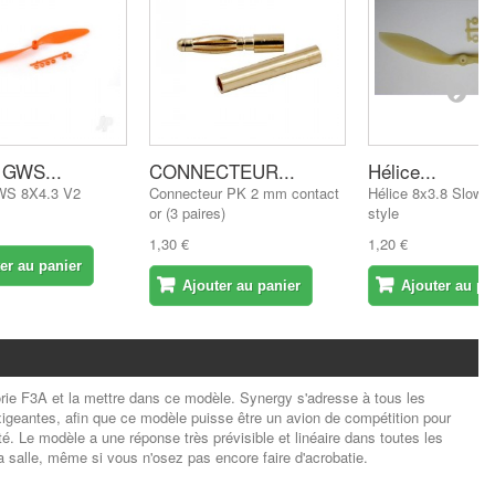
 GWS...
CONNECTEUR...
Hélice...
WS 8X4.3 V2
Connecteur PK 2 mm contact
Hélice 8x3.8 Slow 
or (3 paires)
style
1,30 €
1,20 €
er au panier
Ajouter au panier
Ajouter au pa
gorie F3A et la mettre dans ce modèle.
Synergy s'adresse à tous les
exigeantes, afin que ce modèle puisse être un avion de compétition pour
té.
Le modèle a une réponse très prévisible et linéaire dans toutes les
a salle, même si vous n'osez pas encore faire d'acrobatie.