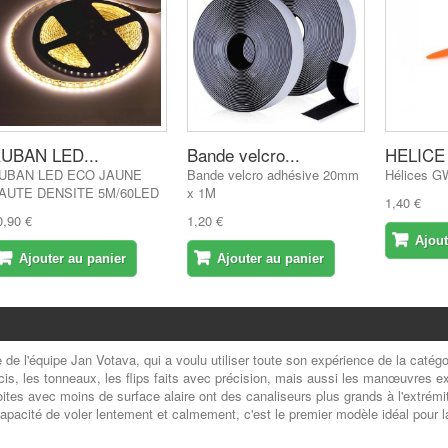
UBAN LED...
Bande velcro...
HELICE
UBAN LED ECO JAUNE
Bande velcro adhésive 20mm
Hélices G
AUTE DENSITE 5M/60LED
x 1M
1,40 €
0,90 €
1,20 €
Ajout
Ajouter au panier
Ajouter au panier
e de l'équipe Jan Votava, qui a voulu utiliser toute son expérience de la caté
récis, les tonneaux, les flips faits avec précision, mais aussi les manœuvres 
roites avec moins de surface alaire ont des canaliseurs plus grands à l'extrémi
apacité de voler lentement et calmement, c'est le premier modèle idéal pour l