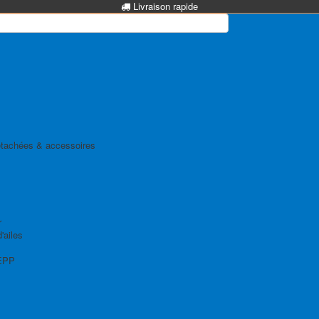
Livraison rapide
tachées & accessoires
r
'ailes
EPP