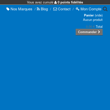
Vous avez cumulé
0 points fidélités
Nos
Marques
Blog
Contact
Mon
Compte
/
/
/
Panier
(vide)
Aucun produit
0,00 €
Total
Commander