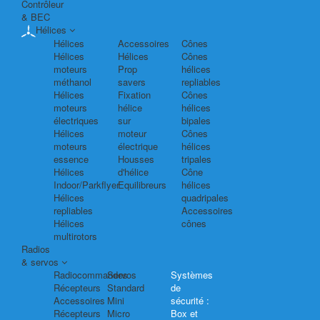
Contrôleur
& BEC
Hélices
Hélices
Accessoires
Cônes
Hélices
Hélices
Cônes
moteurs
Prop
hélices
méthanol
savers
repliables
Hélices
Fixation
Cônes
moteurs
hélice
hélices
électriques
sur
bipales
Hélices
moteur
Cônes
moteurs
électrique
hélices
essence
Housses
tripales
Hélices
d'hélice
Cône
Indoor/Parkflyer
Equilibreurs
hélices
Hélices
quadripales
repliables
Accessoires
Hélices
cônes
multirotors
Radios
& servos
Radiocommandes
Servos
Systèmes
Récepteurs
Standard
de
Accessoires
Mini
sécurité :
Récepteurs
Micro
Box et