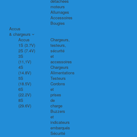
détachées
moteurs
Allumages
Accessoires
Bougies
Accus
& chargeurs
Accus
Chargeurs,
1S (3.7V)
testeurs,
2S (7.4V)
sécurité
3S
et
(11,1V)
accessoires
4S
Chargeurs
(14.8V)
Alimentations
5S
Testeurs
(18.5V)
Cordons
6S
et
(22.2V)
prises
8S
de
(29.6V)
charge
Buzzers
et
indicateurs
embarqués
Sécurité