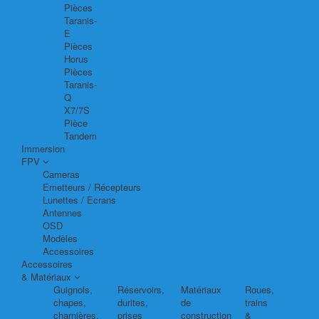
Pièces
Taranis-
E
Pièces
Horus
Pièces
Taranis-
Q
X7/7S
Pièce
Tandem
Immersion
FPV
Cameras
Emetteurs / Récepteurs
Lunettes / Ecrans
Antennes
OSD
Modèles
Accessoires
Accessoires
& Matériaux
Guignols,
Réservoirs,
Matériaux
Roues,
chapes,
durites,
de
trains
charnières,
prises
construction
&