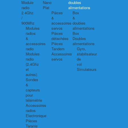
Module
Nano
doubles
radio
Plat
alimentations
2.4Ghz
Pièces
Box
/
&
&
900Mhz
accessoires
doubles
Modules
servos
alimentations
radios
Pièces
Box
&
détachées
Doubles
accessoires
Pièces
alimentations
radio
Tandem
Gyro,
Modules
Accessoires
stabilisateur
radio
servos
de
(2.4Ghz
vol
et
Simulateurs
autres)
Sondes
&
capteurs
pour
télémétrie
Accessoires
radios
Electronique
Pièces
Taranis