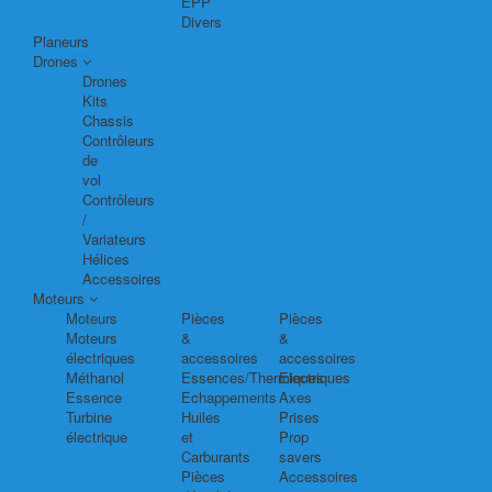
EPP
Divers
Planeurs
Drones
Drones
Kits
Chassis
Contrôleurs
de
vol
Contrôleurs
/
Variateurs
Hélices
Accessoires
Moteurs
Moteurs
Pièces
Pièces
Moteurs
&
&
électriques
accessoires
accessoires
Méthanol
Essences/Thermiques
Electriques
Essence
Echappements
Axes
Turbine
Huiles
Prises
électrique
et
Prop
Carburants
savers
Pièces
Accessoires