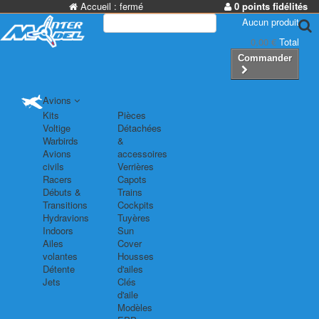
Accueil :
fermé
0 points fidélités
Aucun produit
0,00 €
Total
Commander
Avions
Kits
Pièces
Voltige
Détachées
Warbirds
&
Avions
accessoires
civils
Verrières
Racers
Capots
Débuts &
Trains
Transitions
Cockpits
Hydravions
Tuyères
Indoors
Sun
Ailes
Cover
volantes
Housses
Détente
d'ailes
Jets
Clés
d'aile
Modèles