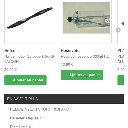
Hélice...
Réservoir...
PLAQ
Hélice indoor Carbone 8.5x4.5
Réservoir essence 300ml HQ
PLAQ
FALCON
ALUM
13,90 €
20,90 €
6,90 €
Ajouter au panier
Ajouter au panier
A
EN SAVOIR PLUS
HELICE NYLON SPORT 13x8 APC
Caractéristiques
:
Diamètre : 13"