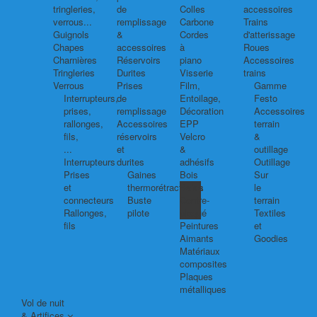
tringleries,
de
Colles
accessoires
verrous...
remplissage
Carbone
Trains
Guignols
&
Cordes
d'atterissage
Chapes
accessoires
à
Roues
Charnières
Réservoirs
piano
Accessoires
Tringleries
Durites
Visserie
trains
Verrous
Prises
Film,
Gamme
Interrupteurs,
de
Entoilage,
Festo
prises,
remplissage
Décoration
Accessoires
rallonges,
Accessoires
EPP
terrain
fils,
réservoirs
Velcro
&
...
et
&
outillage
Interrupteurs
durites
adhésifs
Outillage
Prises
Gaines
Bois
Sur
et
thermorétractables
Balsa
le
connecteurs
Buste
Contre-
terrain
Rallonges,
pilote
plaqué
Textiles
fils
Peintures
et
Aimants
Goodies
Matériaux
composites
Plaques
métalliques
Vol de nuit
& Artifices