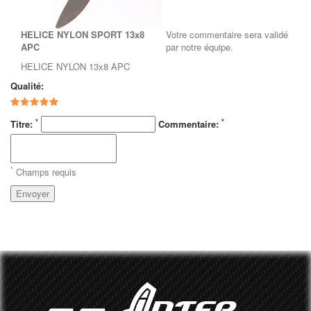
HELICE NYLON SPORT 13x8
Votre commentaire sera validé
APC
par notre équipe.
HELICE NYLON 13x8 APC
Qualité:
*
*
Titre:
Commentaire:
*
Champs requis
Envoyer