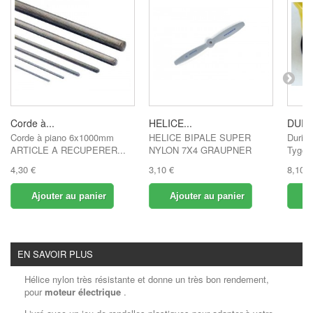
Corde à...
HELICE...
DURIT
Corde à piano 6x1000mm
HELICE BIPALE SUPER
Durite
ARTICLE A RECUPERER...
NYLON 7X4 GRAUPNER
Tygon
4,30 €
3,10 €
8,10 €
Ajouter au panier
Ajouter au panier
A
EN SAVOIR PLUS
Hélice nylon très résistante et donne un très bon rendement,
pour
moteur électrique
.