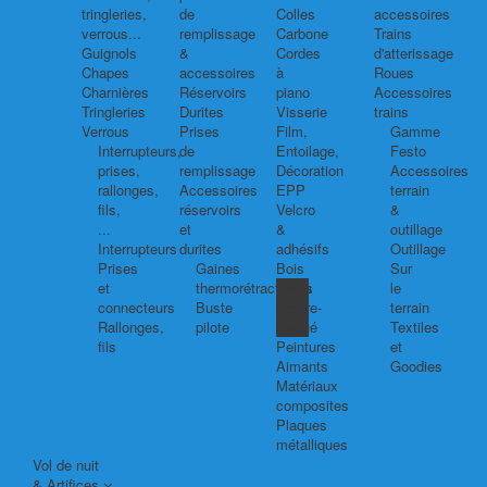
tringleries,
de
Colles
accessoires
verrous...
remplissage
Carbone
Trains
Guignols
&
Cordes
d'atterissage
Chapes
accessoires
à
Roues
Charnières
Réservoirs
piano
Accessoires
Tringleries
Durites
Visserie
trains
Verrous
Prises
Film,
Gamme
Interrupteurs,
de
Entoilage,
Festo
prises,
remplissage
Décoration
Accessoires
rallonges,
Accessoires
EPP
terrain
fils,
réservoirs
Velcro
&
...
et
&
outillage
Interrupteurs
durites
adhésifs
Outillage
Prises
Gaines
Bois
Sur
et
thermorétractables
Balsa
le
connecteurs
Buste
Contre-
terrain
Rallonges,
pilote
plaqué
Textiles
fils
Peintures
et
Aimants
Goodies
Matériaux
composites
Plaques
métalliques
Vol de nuit
& Artifices