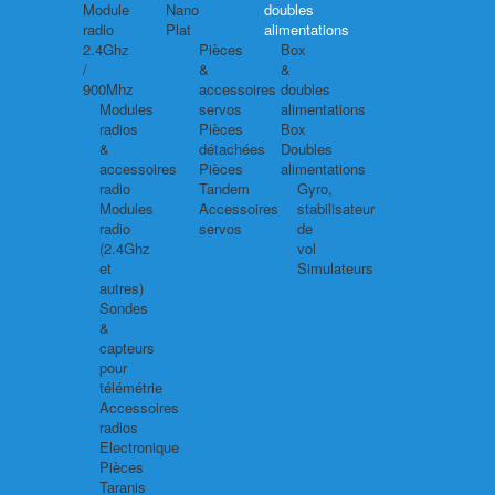
Module
Nano
doubles
radio
Plat
alimentations
2.4Ghz
Pièces
Box
/
&
&
900Mhz
accessoires
doubles
Modules
servos
alimentations
radios
Pièces
Box
&
détachées
Doubles
accessoires
Pièces
alimentations
radio
Tandem
Gyro,
Modules
Accessoires
stabilisateur
radio
servos
de
(2.4Ghz
vol
et
Simulateurs
autres)
Sondes
&
capteurs
pour
télémétrie
Accessoires
radios
Electronique
Pièces
Taranis