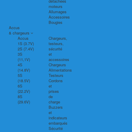
détachées
moteurs
Allumages
Accessoires
Bougies
Accus
& chargeurs
Accus
Chargeurs,
1S (3.7V)
testeurs,
2S (7.4V)
sécurité
3S
et
(11,1V)
accessoires
4S
Chargeurs
(14.8V)
Alimentations
5S
Testeurs
(18.5V)
Cordons
6S
et
(22.2V)
prises
8S
de
(29.6V)
charge
Buzzers
et
indicateurs
embarqués
Sécurité