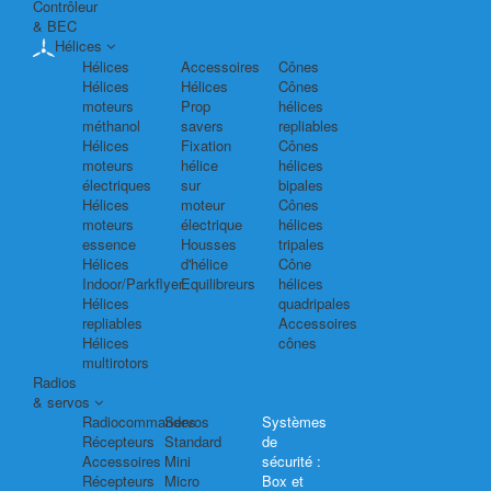
Contrôleur
& BEC
Hélices
Hélices
Accessoires
Cônes
Hélices
Hélices
Cônes
moteurs
Prop
hélices
méthanol
savers
repliables
Hélices
Fixation
Cônes
moteurs
hélice
hélices
électriques
sur
bipales
Hélices
moteur
Cônes
moteurs
électrique
hélices
essence
Housses
tripales
Hélices
d'hélice
Cône
Indoor/Parkflyer
Equilibreurs
hélices
Hélices
quadripales
repliables
Accessoires
Hélices
cônes
multirotors
Radios
& servos
Radiocommandes
Servos
Systèmes
Récepteurs
Standard
de
Accessoires
Mini
sécurité :
Récepteurs
Micro
Box et