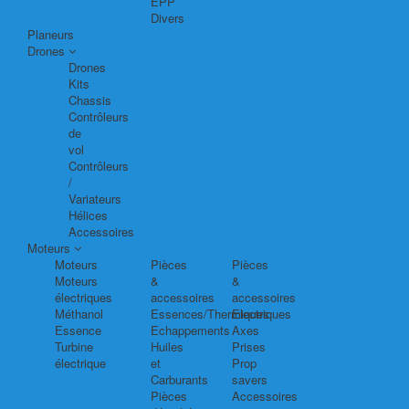
EPP
Divers
Planeurs
Drones
Drones
Kits
Chassis
Contrôleurs
de
vol
Contrôleurs
/
Variateurs
Hélices
Accessoires
Moteurs
Moteurs
Pièces
Pièces
Moteurs
&
&
électriques
accessoires
accessoires
Méthanol
Essences/Thermiques
Electriques
Essence
Echappements
Axes
Turbine
Huiles
Prises
électrique
et
Prop
Carburants
savers
Pièces
Accessoires