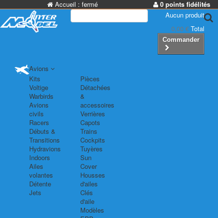
Accueil :
fermé
0 points fidélités
Aucun produit
0,00 €
Total
Commander
Avions
Kits
Pièces
Voltige
Détachées
Warbirds
&
Avions
accessoires
civils
Verrières
Racers
Capots
Débuts &
Trains
Transitions
Cockpits
Hydravions
Tuyères
Indoors
Sun
Ailes
Cover
volantes
Housses
Détente
d'ailes
Jets
Clés
d'aile
Modèles