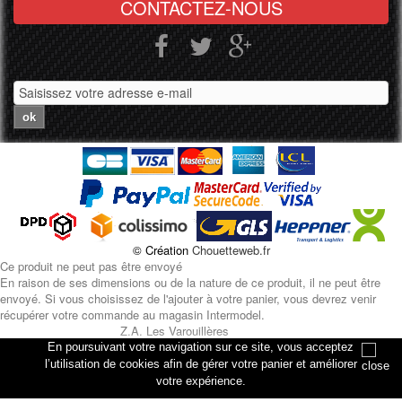
CONTACTEZ-NOUS
ok
© Création
Chouetteweb.fr
Ce produit ne peut pas être envoyé
En raison de ses dimensions ou de la nature de ce produit, il ne peut être
envoyé. Si vous choisissez de l'ajouter à votre panier, vous devrez venir
récupérer votre commande au magasin Intermodel.
Z.A. Les Varouillères
rue des artisans
En poursuivant votre navigation sur ce site, vous acceptez
76330 Petiville
l’utilisation de cookies afin de gérer votre panier et améliorer
votre expérience.
Annuler
Ajouter au panier