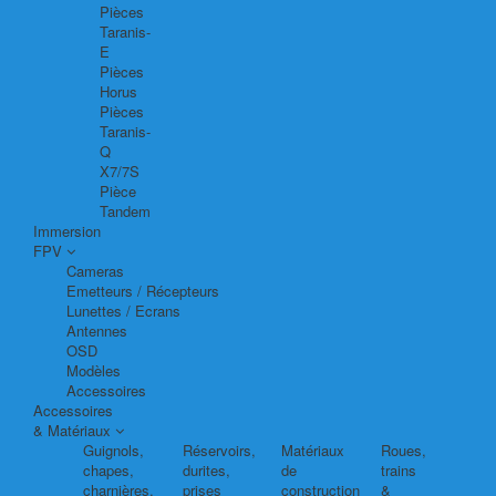
Pièces
Taranis-
E
Pièces
Horus
Pièces
Taranis-
Q
X7/7S
Pièce
Tandem
Immersion
FPV
Cameras
Emetteurs / Récepteurs
Lunettes / Ecrans
Antennes
OSD
Modèles
Accessoires
Accessoires
& Matériaux
Guignols,
Réservoirs,
Matériaux
Roues,
chapes,
durites,
de
trains
charnières,
prises
construction
&