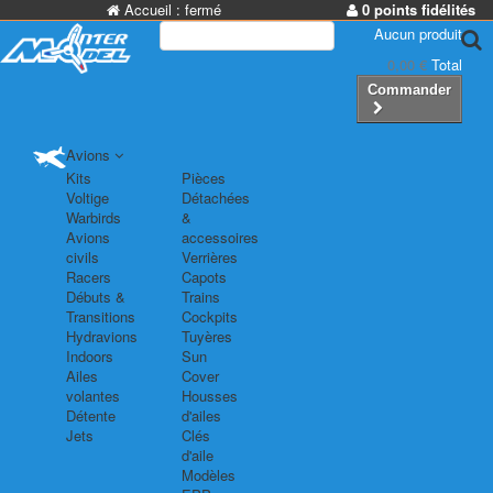
Accueil :
fermé
0 points fidélités
Aucun produit
0,00 €
Total
Commander
Avions
Kits
Pièces
Voltige
Détachées
Warbirds
&
Avions
accessoires
civils
Verrières
Racers
Capots
Débuts &
Trains
Transitions
Cockpits
Hydravions
Tuyères
Indoors
Sun
Ailes
Cover
volantes
Housses
Détente
d'ailes
Jets
Clés
d'aile
Modèles