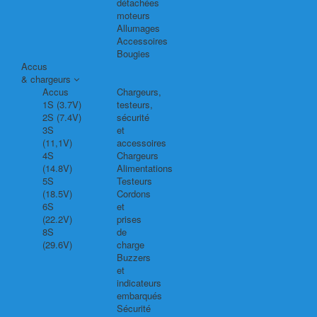
détachées
moteurs
Allumages
Accessoires
Bougies
Accus
& chargeurs
Accus
Chargeurs,
1S (3.7V)
testeurs,
2S (7.4V)
sécurité
3S
et
(11,1V)
accessoires
4S
Chargeurs
(14.8V)
Alimentations
5S
Testeurs
(18.5V)
Cordons
6S
et
(22.2V)
prises
8S
de
(29.6V)
charge
Buzzers
et
indicateurs
embarqués
Sécurité