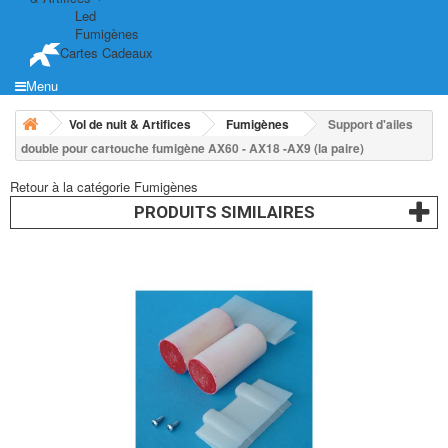
Led
Fumigènes
Cartes Cadeaux
Menu
Vol de nuit & Artifices
Fumigènes
Support d'ailes
double pour cartouche fumigène AX60 - AX18 -AX9 (la paire)
Retour à la catégorie Fumigènes
PRODUITS SIMILAIRES