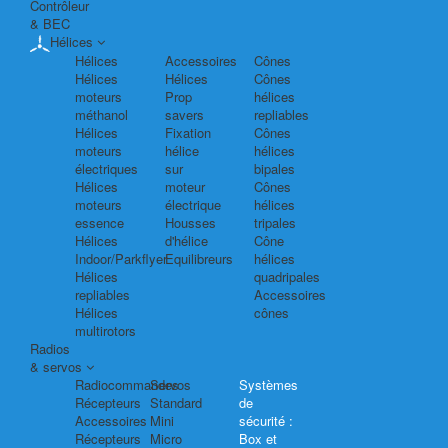
Contrôleur
& BEC
Hélices
Hélices
Accessoires
Cônes
Hélices
Hélices
Cônes
moteurs
Prop
hélices
méthanol
savers
repliables
Hélices
Fixation
Cônes
moteurs
hélice
hélices
électriques
sur
bipales
Hélices
moteur
Cônes
moteurs
électrique
hélices
essence
Housses
tripales
Hélices
d'hélice
Cône
Indoor/Parkflyer
Equilibreurs
hélices
Hélices
quadripales
repliables
Accessoires
Hélices
cônes
multirotors
Radios
& servos
Radiocommandes
Servos
Systèmes
Récepteurs
Standard
de
Accessoires
Mini
sécurité :
Récepteurs
Micro
Box et