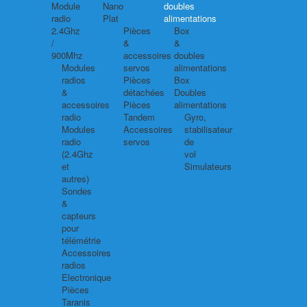
Module
Nano
doubles
radio
Plat
alimentations
2.4Ghz
Pièces
Box
/
&
&
900Mhz
accessoires
doubles
Modules
servos
alimentations
radios
Pièces
Box
&
détachées
Doubles
accessoires
Pièces
alimentations
radio
Tandem
Gyro,
Modules
Accessoires
stabilisateur
radio
servos
de
(2.4Ghz
vol
et
Simulateurs
autres)
Sondes
&
capteurs
pour
télémétrie
Accessoires
radios
Electronique
Pièces
Taranis