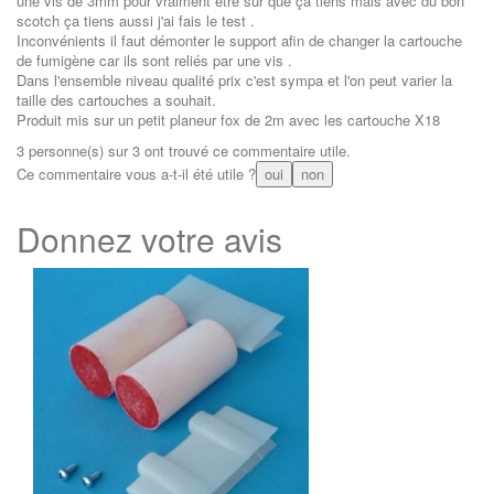
une vis de 3mm pour vraiment être sur que ça tiens mais avec du bon
scotch ça tiens aussi j'ai fais le test .
Inconvénients il faut démonter le support afin de changer la cartouche
de fumigène car ils sont reliés par une vis .
Dans l'ensemble niveau qualité prix c'est sympa et l'on peut varier la
taille des cartouches a souhait.
Produit mis sur un petit planeur fox de 2m avec les cartouche X18
3 personne(s) sur 3 ont trouvé ce commentaire utile.
Ce commentaire vous a-t-il été utile ?
oui
non
Donnez votre avis