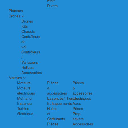
EPP
Divers
Planeurs
Drones
Drones
Kits
Chassis
Contrôleurs
de
vol
Contrôleurs
/
Variateurs
Hélices
Accessoires
Moteurs
Moteurs
Pièces
Pièces
Moteurs
&
&
électriques
accessoires
accessoires
Méthanol
Essences/Thermiques
Electriques
Essence
Echappements
Axes
Turbine
Huiles
Prises
électrique
et
Prop
Carburants
savers
Pièces
Accessoires