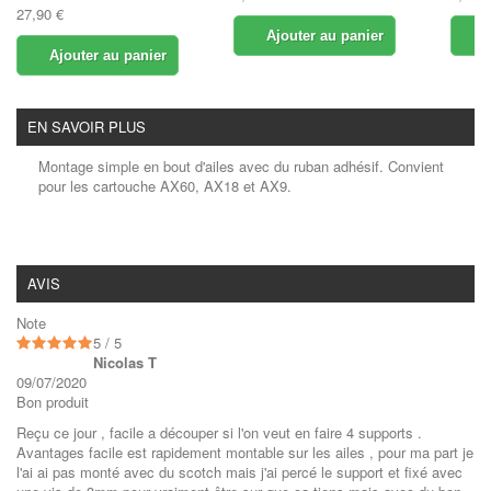
27,90 €
Ajouter au panier
A
Ajouter au panier
EN SAVOIR PLUS
Montage simple en bout d'ailes avec du ruban adhésif. Convient
pour les cartouche AX60, AX18 et AX9.
AVIS
Note
5 / 5
Nicolas T
09/07/2020
Bon produit
Reçu ce jour , facile a découper si l'on veut en faire 4 supports .
Avantages facile est rapidement montable sur les ailes , pour ma part je
l'ai ai pas monté avec du scotch mais j'ai percé le support et fixé avec