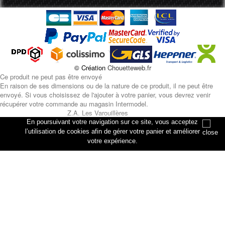
© Création
Chouetteweb.fr
Ce produit ne peut pas être envoyé
En raison de ses dimensions ou de la nature de ce produit, il ne peut être
envoyé. Si vous choisissez de l'ajouter à votre panier, vous devrez venir
récupérer votre commande au magasin Intermodel.
Z.A. Les Varouillères
rue des artisans
En poursuivant votre navigation sur ce site, vous acceptez
76330 Petiville
l’utilisation de cookies afin de gérer votre panier et améliorer
votre expérience.
Annuler
Ajouter au panier