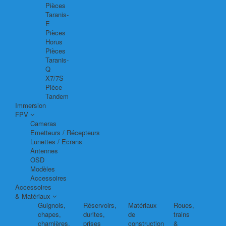
Pièces
Taranis-
E
Pièces
Horus
Pièces
Taranis-
Q
X7/7S
Pièce
Tandem
Immersion
FPV
Cameras
Emetteurs / Récepteurs
Lunettes / Ecrans
Antennes
OSD
Modèles
Accessoires
Accessoires
& Matériaux
Guignols,
Réservoirs,
Matériaux
Roues,
chapes,
durites,
de
trains
charnières,
prises
construction
&