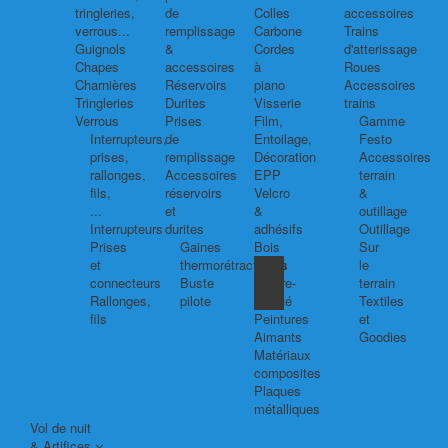
tringleries,
de
Colles
accessoires
verrous...
remplissage
Carbone
Trains
Guignols
&
Cordes
d'atterissage
Chapes
accessoires
à
Roues
Charnières
Réservoirs
piano
Accessoires
Tringleries
Durites
Visserie
trains
Verrous
Prises
Film,
Gamme
Interrupteurs,
de
Entoilage,
Festo
prises,
remplissage
Décoration
Accessoires
rallonges,
Accessoires
EPP
terrain
fils,
réservoirs
Velcro
&
...
et
&
outillage
Interrupteurs
durites
adhésifs
Outillage
Prises
Gaines
Bois
Sur
et
thermorétractables
Balsa
le
connecteurs
Buste
Contre-
terrain
Rallonges,
pilote
plaqué
Textiles
fils
Peintures
et
Aimants
Goodies
Matériaux
composites
Plaques
métalliques
Vol de nuit
& Artifices