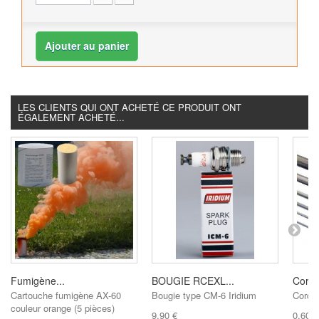
Ajouter au panier
LES CLIENTS QUI ONT ACHETÉ CE PRODUIT ONT
ÉGALEMENT ACHETÉ...
Fumigène...
BOUGIE RCEXL...
Corde
Cartouche fumigène AX-60
Bougie type CM-6 Iridium
Corde
couleur orange (5 pièces)
9,90 €
0,60 €