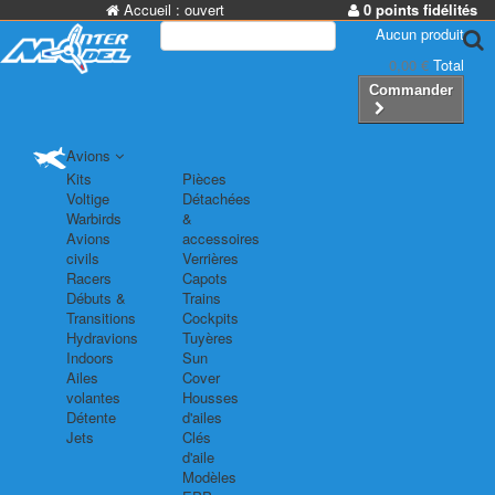
Accueil :
ouvert
0 points fidélités
Aucun produit
0,00 €
Total
Commander
Avions
Kits
Pièces
Voltige
Détachées
Warbirds
&
Avions
accessoires
civils
Verrières
Racers
Capots
Débuts &
Trains
Transitions
Cockpits
Hydravions
Tuyères
Indoors
Sun
Ailes
Cover
volantes
Housses
Détente
d'ailes
Jets
Clés
d'aile
Modèles