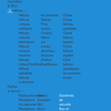
Contrôleur
& BEC
Hélices
Hélices
Accessoires
Cônes
Hélices
Hélices
Cônes
moteurs
Prop
hélices
méthanol
savers
repliables
Hélices
Fixation
Cônes
moteurs
hélice
hélices
électriques
sur
bipales
Hélices
moteur
Cônes
moteurs
électrique
hélices
essence
Housses
tripales
Hélices
d'hélice
Cône
Indoor/Parkflyer
Equilibreurs
hélices
Hélices
quadripales
repliables
Accessoires
Hélices
cônes
multirotors
Radios
& servos
Radiocommandes
Servos
Systèmes
Récepteurs
Standard
de
Accessoires
Mini
sécurité :
Récepteurs
Micro
Box et