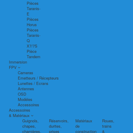
Pièces
Taranis-
E
Pièces
Horus
Pièces
Taranis-
Q
X7/7S
Pièce
Tandem
Immersion
FPV
Cameras
Emetteurs / Récepteurs
Lunettes / Ecrans
Antennes
OSD
Modèles
Accessoires
Accessoires
& Matériaux
Guignols,
Réservoirs,
Matériaux
Roues,
chapes,
durites,
de
trains
charnières,
prises
construction
&