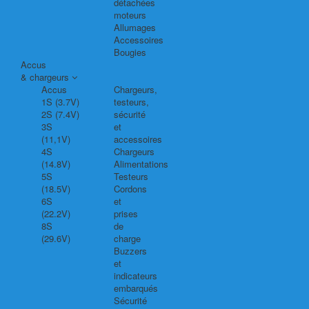
détachées
moteurs
Allumages
Accessoires
Bougies
Accus
& chargeurs
Accus
Chargeurs,
1S (3.7V)
testeurs,
2S (7.4V)
sécurité
3S
et
(11,1V)
accessoires
4S
Chargeurs
(14.8V)
Alimentations
5S
Testeurs
(18.5V)
Cordons
6S
et
(22.2V)
prises
8S
de
(29.6V)
charge
Buzzers
et
indicateurs
embarqués
Sécurité