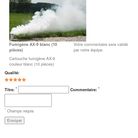
Fumigène AX-9 blanc (10
Votre commentaire sera validé
pièces)
par notre équipe.
Cartouche fumigène AX-9
couleur blanc (10 pièces)
Qualité:
*
*
Titre:
Commentaire:
*
Champs requis
Envoyer