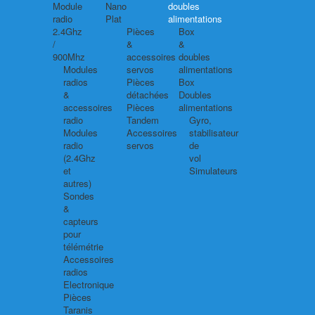
Module
Nano
doubles
radio
Plat
alimentations
2.4Ghz
Pièces
Box
/
&
&
900Mhz
accessoires
doubles
Modules
servos
alimentations
radios
Pièces
Box
&
détachées
Doubles
accessoires
Pièces
alimentations
radio
Tandem
Gyro,
Modules
Accessoires
stabilisateur
radio
servos
de
(2.4Ghz
vol
et
Simulateurs
autres)
Sondes
&
capteurs
pour
télémétrie
Accessoires
radios
Electronique
Pièces
Taranis