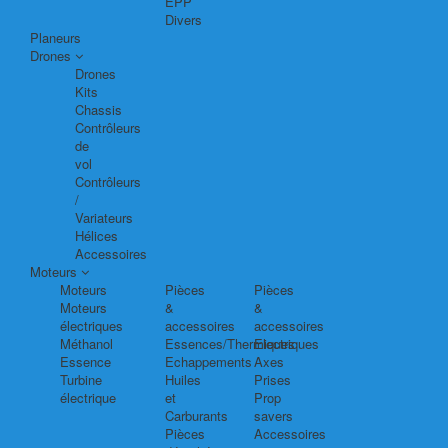
EPP
Divers
Planeurs
Drones
Drones
Kits
Chassis
Contrôleurs
de
vol
Contrôleurs
/
Variateurs
Hélices
Accessoires
Moteurs
Moteurs
Pièces
Pièces
Moteurs
&
&
électriques
accessoires
accessoires
Méthanol
Essences/Thermiques
Electriques
Essence
Echappements
Axes
Turbine
Huiles
Prises
électrique
et
Prop
Carburants
savers
Pièces
Accessoires