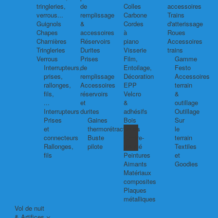
tringleries,
de
Colles
accessoires
verrous...
remplissage
Carbone
Trains
Guignols
&
Cordes
d'atterissage
Chapes
accessoires
à
Roues
Charnières
Réservoirs
piano
Accessoires
Tringleries
Durites
Visserie
trains
Verrous
Prises
Film,
Gamme
Interrupteurs,
de
Entoilage,
Festo
prises,
remplissage
Décoration
Accessoires
rallonges,
Accessoires
EPP
terrain
fils,
réservoirs
Velcro
&
...
et
&
outillage
Interrupteurs
durites
adhésifs
Outillage
Prises
Gaines
Bois
Sur
et
thermorétractables
Balsa
le
connecteurs
Buste
Contre-
terrain
Rallonges,
pilote
plaqué
Textiles
fils
Peintures
et
Aimants
Goodies
Matériaux
composites
Plaques
métalliques
Vol de nuit
& Artifices