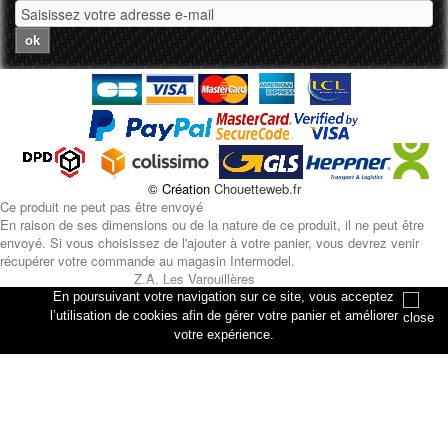
ok
© Création
Chouetteweb.fr
Ce produit ne peut pas être envoyé
En raison de ses dimensions ou de la nature de ce produit, il ne peut être
envoyé. Si vous choisissez de l'ajouter à votre panier, vous devrez venir
récupérer votre commande au magasin Intermodel.
Z.A. Les Varouillères
rue des artisans
En poursuivant votre navigation sur ce site, vous acceptez
76330 Petiville
l’utilisation de cookies afin de gérer votre panier et améliorer
votre expérience.
Annuler
Ajouter au panier