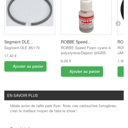
Segment DLE...
ROBBE Speed...
ROUE
Segment DLE 85/170
ROBBE Speed Foam cyano à
ROUE
polystyrène/Depron 20GRS
JANT
17,40 €
6,20 €
1,30 €
Ajouter au panier
Ajouter au panier
A
EN SAVOIR PLUS
Idéale avion de taille park flyer. Avec ces cartouches fumigènes,
c'est le meilleur moyen de faire le show !