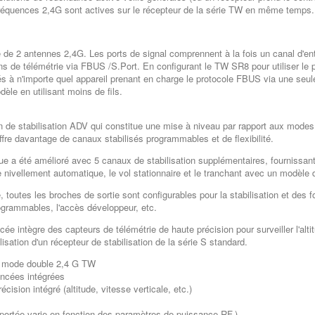
réquences 2,4G sont actives sur le récepteur de la série TW en même temps.
de 2 antennes 2,4G. Les ports de signal comprennent à la fois un canal d'ent
ns de télémétrie via FBUS /S.Port. En configurant le TW SR8 pour utiliser le
s à n'importe quel appareil prenant en charge le protocole FBUS via une seule 
èle en utilisant moins de fils.
e stabilisation ADV qui constitue une mise à niveau par rapport aux modes de
fre davantage de canaux stabilisés programmables et de flexibilité.
que a été amélioré avec 5 canaux de stabilisation supplémentaires, fourniss
 le nivellement automatique, le vol stationnaire et le tranchant avec un modèle 
 toutes les broches de sortie sont configurables pour la stabilisation et des 
ogrammables, l'accès développeur, etc.
cée intègre des capteurs de télémétrie de haute précision pour surveiller l'alt
lisation d'un récepteur de stabilisation de la série S standard.
n mode double 2,4 G TW
ancées intégrées
cision intégré (altitude, vitesse verticale, etc.)
 portée varie en fonction des paramètres de puissance RF.)