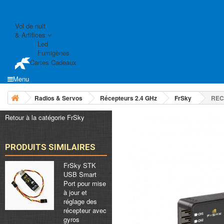
Vol de nuit
& Artifices
Led
Fumigènes
Cartes Cadeaux
Menu
Radios & Servos
Récepteurs 2.4 GHz
FrSky
REC
Retour à la catégorie FrSky
PRODUITS SIMILAIRES
FrSky STK
USB Smart
Port pour mise
à jour et
réglage des
récepteur avec
gyros