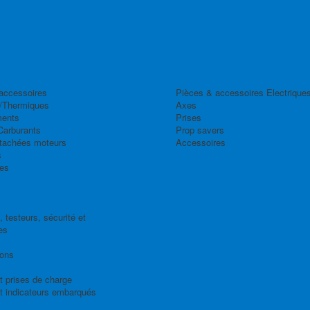
accessoires
Pièces & accessoires Electrique
/Thermiques
Axes
ents
Prises
Carburants
Prop savers
tachées moteurs
Accessoires
s
es
 testeurs, sécurité et
es
ions
t prises de charge
t indicateurs embarqués