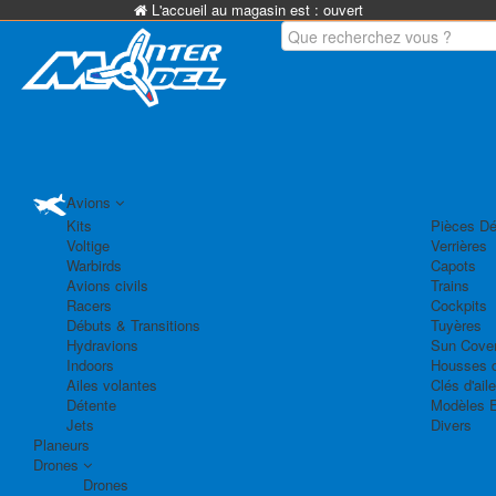
L'accueil au magasin est :
ouvert
Avions
Kits
Pièces Dé
Voltige
Verrières
Warbirds
Capots
Avions civils
Trains
Racers
Cockpits
Débuts & Transitions
Tuyères
Hydravions
Sun Cove
Indoors
Housses d
Ailes volantes
Clés d'aile
Détente
Modèles 
Jets
Divers
Planeurs
Drones
Drones