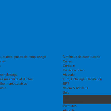
, durites, prises de remplissage
Matériaux de construction
ires
Colles
s
Carbone
Cordes à piano
 remplissage
Visserie
s réservoirs et durites
Film, Entoilage, Décoration
thermorétractables
EPP
ilote
Velcro & adhésifs
Bois
Balsa
Contre-plaqué
Peintures
Aimants