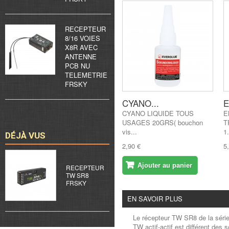
RECEPTEUR
8/16 VOIES
X8R AVEC
ANTENNE
PCB NU
TELEMETRIE
FRSKY
CYANO...
E
CYANO LIQUIDE TOUS
E
USAGES 20GRS( bouchon
T
vis...
1
DÉJÀ VUS
2,90 €
5
Ajouter au panier
RECEPTEUR
TW SR8
FRSKY
EN SAVOIR PLUS
Le récepteur TW SR8 de la série
TW actif-actif est différent des 