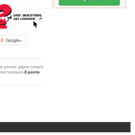
Google+
us pouvez gagner jusqu'à
nier totalisera
8
points