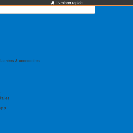
Livraison rapide
tachées & accessoires
r
'ailes
EPP