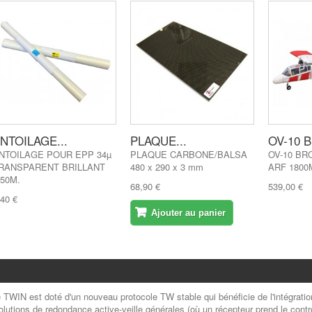
NTOILAGE...
PLAQUE...
OV-10 
NTOILAGE POUR EPP 34µ
PLAQUE CARBONE/BALSA
OV-10 BRO
RANSPARENT BRILLANT
480 x 290 x 3 mm
ARF 1800
.50M.
68,90 €
539,00 €
,40 €
Ajouter au panier
 TWIN est doté d'un nouveau protocole TW stable qui bénéficie de l'intégrat
solutions de redondance active-veille générales (où un récepteur prend le cont