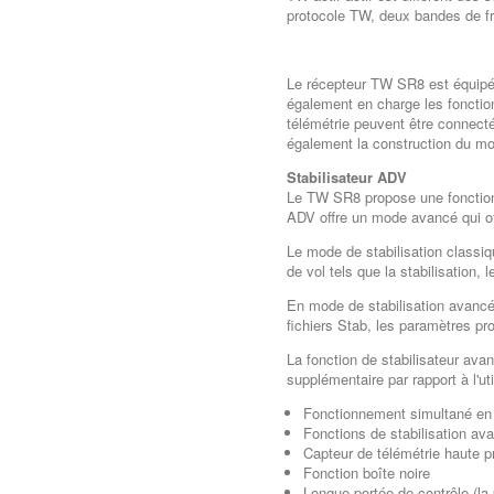
protocole TW, deux bandes de f
Le récepteur TW SR8 est équipé 
également en charge les fonctio
télémétrie peuvent être connecté
également la construction du mod
Stabilisateur ADV
Le TW SR8 propose une fonction d
ADV offre un mode avancé qui of
Le mode de stabilisation classi
de vol tels que la stabilisation,
En mode de stabilisation avancé,
fichiers Stab, les paramètres pr
La fonction de stabilisateur avan
supplémentaire par rapport à l'uti
Fonctionnement simultané e
Fonctions de stabilisation av
Capteur de télémétrie haute pré
Fonction boîte noire
Longue portée de contrôle (la