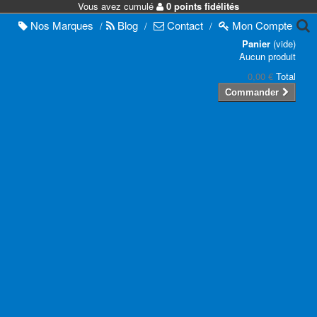
Vous avez cumulé
0 points fidélités
Nos
Marques
Blog
Contact
Mon
Compte
/
/
/
Panier
(vide)
Aucun produit
0,00 €
Total
Commander