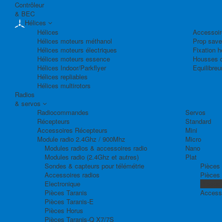
Contrôleur
& BEC
Hélices
Hélices
Accessoir
Hélices moteurs méthanol
Prop save
Hélices moteurs électriques
Fixation h
Hélices moteurs essence
Housses d
Hélices Indoor/Parkflyer
Equilibreu
Hélices repliables
Hélices multirotors
Radios
& servos
Radiocommandes
Servos
Récepteurs
Standard
Accessoires Récepteurs
Mini
Module radio 2.4Ghz / 900Mhz
Micro
Modules radios & accessoires radio
Nano
Modules radio (2.4Ghz et autres)
Plat
Sondes & capteurs pour télémétrie
Pièces 
Accessoires radios
Pièces
Electronique
Pièces
Pièces Taranis
Access
Pièces Taranis-E
Pièces Horus
Pièces Taranis-Q X7/7S