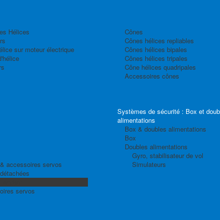
es Hélices
Cônes
rs
Cônes hélices repliables
élice sur moteur électrique
Cônes hélices bipales
'hélice
Cônes hélices tripales
rs
Cône hélices quadripales
Accessoires cônes
Systèmes de sécurité : Box et doub
alimentations
Box & doubles alimentations
Box
Doubles alimentations
Gyro, stabilisateur de vol
& accessoires servos
Simulateurs
 détachées
 Tandem
oires servos