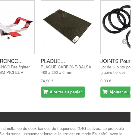
BRONCO...
PLAQUE...
JOINTS Pour...
NCO Fire fighter
PLAQUE CARBONE/BALSA
Lot de 5 joints pour
MM PICHLER
480 x 290 x 6 mm
(sauve helice)
74,90 €
0,90 €
Ajouter au panier
Ajouter au pa
ion simultanée de deux bandes de fréquences 2,4G actives. Le protocole
rôle du signal uniquement lorsque l'autre est en mode Failsafe), avec le