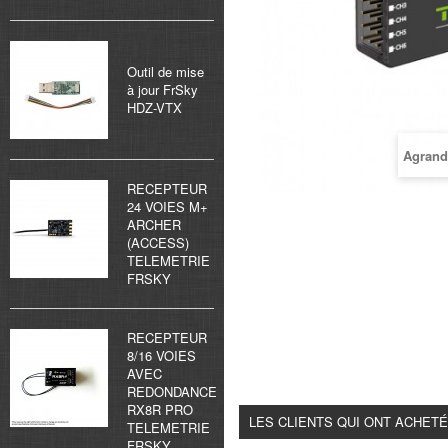
Outil de mise
à jour FrSky
HDZ-VTX
Agrand
RECEPTEUR
24 VOIES M+
ARCHER
(ACCESS)
TELEMETRIE
FRSKY
RECEPTEUR
8/16 VOIES
AVEC
REDONDANCE
RX8R PRO
LES CLIENTS QUI ONT ACHET
TELEMETRIE
FRSKY