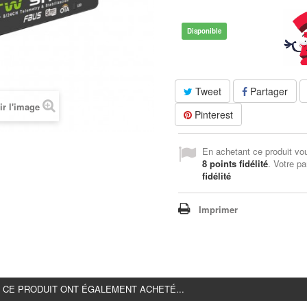
Disponible
Tweet
Partager
ir l'image
Pinterest
En achetant ce produit vo
8
points fidélité
. Votre pa
fidélité
Imprimer
É CE PRODUIT ONT ÉGALEMENT ACHETÉ...