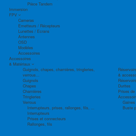
Pièce Tandem
Immersion
FPV
Cameras
Emetteurs / Récepteurs
Lunettes / Ecrans
Antennes
OSD
Modèles
Accessoires
Accessoires
& Matériaux
Guignols, chapes, charnières, tringleries,
Réservoirs
verrous...
& accesso
Guignols
Réservoir
Chapes
Durites
Charnières
Prises de
Tringleries
Accessoire
Verrous
Gaines 
Interrupteurs, prises, rallonges, fils, ...
Buste p
Interrupteurs
Prises et connecteurs
Rallonges, fils