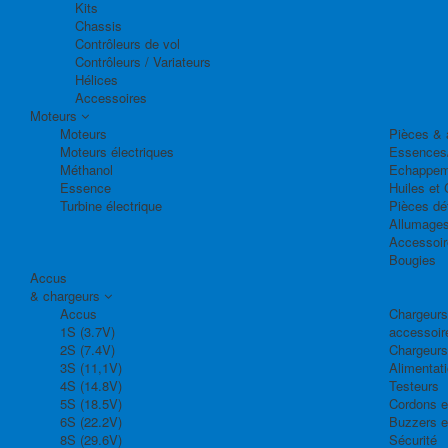
Kits
Chassis
Contrôleurs de vol
Contrôleurs / Variateurs
Hélices
Accessoires
Moteurs
Moteurs
Pièces & 
Moteurs électriques
Essences
Méthanol
Echappem
Essence
Huiles et 
Turbine électrique
Pièces dé
Allumage
Accessoir
Bougies
Accus
& chargeurs
Accus
Chargeurs,
1S (3.7V)
accessoir
2S (7.4V)
Chargeurs
3S (11,1V)
Alimentat
4S (14.8V)
Testeurs
5S (18.5V)
Cordons e
6S (22.2V)
Buzzers e
8S (29.6V)
Sécurité