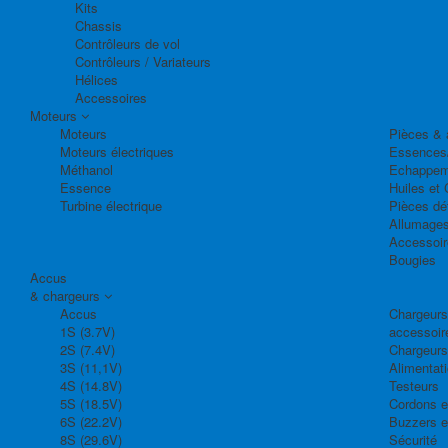
Kits
Chassis
Contrôleurs de vol
Contrôleurs / Variateurs
Hélices
Accessoires
Moteurs
Moteurs
Pièces & 
Moteurs électriques
Essences
Méthanol
Echappem
Essence
Huiles et 
Turbine électrique
Pièces dé
Allumage
Accessoir
Bougies
Accus
& chargeurs
Accus
Chargeurs,
1S (3.7V)
accessoir
2S (7.4V)
Chargeurs
3S (11,1V)
Alimentat
4S (14.8V)
Testeurs
5S (18.5V)
Cordons e
6S (22.2V)
Buzzers e
8S (29.6V)
Sécurité