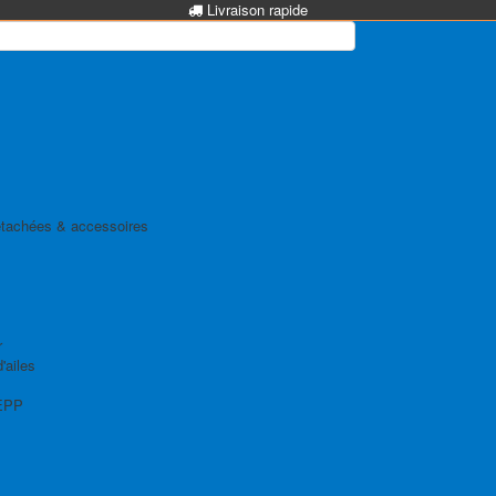
Livraison rapide
tachées & accessoires
r
'ailes
EPP