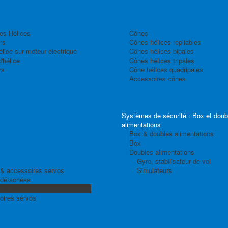
es Hélices
Cônes
rs
Cônes hélices repliables
élice sur moteur électrique
Cônes hélices bipales
'hélice
Cônes hélices tripales
rs
Cône hélices quadripales
Accessoires cônes
Systèmes de sécurité : Box et doub
alimentations
Box & doubles alimentations
Box
Doubles alimentations
Gyro, stabilisateur de vol
& accessoires servos
Simulateurs
 détachées
 Tandem
oires servos