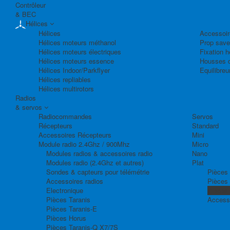
Contrôleur
& BEC
Hélices
Hélices
Accessoir
Hélices moteurs méthanol
Prop save
Hélices moteurs électriques
Fixation h
Hélices moteurs essence
Housses d
Hélices Indoor/Parkflyer
Equilibreu
Hélices repliables
Hélices multirotors
Radios
& servos
Radiocommandes
Servos
Récepteurs
Standard
Accessoires Récepteurs
Mini
Module radio 2.4Ghz / 900Mhz
Micro
Modules radios & accessoires radio
Nano
Modules radio (2.4Ghz et autres)
Plat
Sondes & capteurs pour télémétrie
Pièces 
Accessoires radios
Pièces
Electronique
Pièces
Pièces Taranis
Access
Pièces Taranis-E
Pièces Horus
Pièces Taranis-Q X7/7S