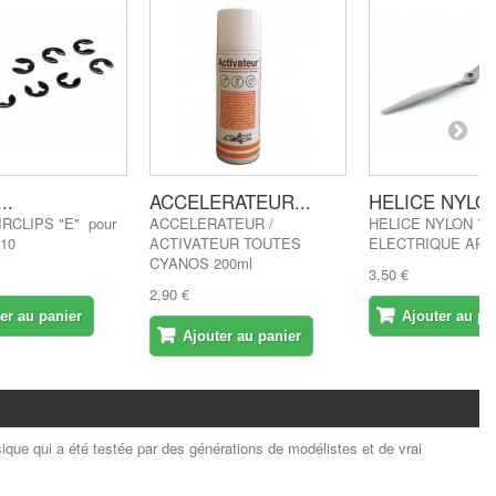
..
ACCELERATEUR...
HELICE NYLON
RCLIPS "E" pour
ACCELERATEUR /
HELICE NYLON 7X
10
ACTIVATEUR TOUTES
ELECTRIQUE APC
CYANOS 200ml
3,50 €
2,90 €
er au panier
Ajouter au pa
Ajouter au panier
ique qui a été testée par des générations de modélistes et de vrai