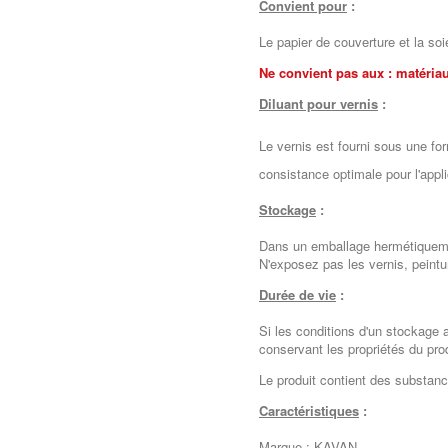
Convient pour
:
Le
papier de couverture et la soi
Ne convient pas aux : matéria
Diluant pour
vernis
:
Le vernis est fourni sous une fo
consistance optimale pour l'appli
Stockage
:
Dans un emballage hermétiquemen
N'exposez pas les vernis, peintu
Durée de vie
:
Si les conditions d'un stockage 
conservant les propriétés du pr
Le produit contient des substa
Caractéristiques
:
Marque : KAVAN