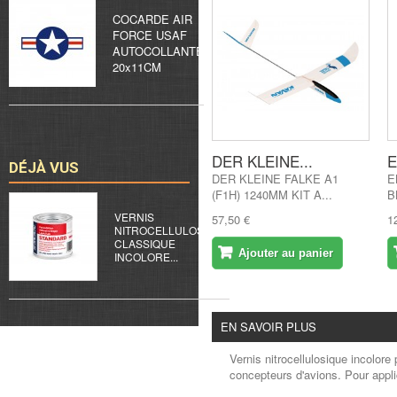
COCARDE AIR
FORCE USAF
AUTOCOLLANTE
20x11CM
DER KLEINE...
E
DÉJÀ VUS
DER KLEINE FALKE A1
E
(F1H) 1240MM KIT A...
B
VERNIS
57,50 €
1
NITROCELLULOSIQUE
CLASSIQUE
Ajouter au panier
INCOLORE...
EN SAVOIR PLUS
Vernis nitrocellulosique incolore 
concepteurs d'avions.
Pour appli