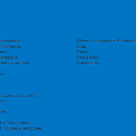
accessoires
Pièces & accessoires Electrique
/Thermiques
Axes
ents
Prises
Carburants
Prop savers
tachées moteurs
Accessoires
s
es
 testeurs, sécurité et
es
ions
t prises de charge
t indicateurs embarqués