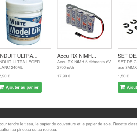
NDUIT ULTRA...
Accu RX NiMH...
SET DE.
NDUIT ULTRA LEGER
Accu RX NiMH 5 éléments 6V
SET DE CI
LANC 240ML
2700mAh
axe 3MMX
2,90 €
17,90 €
1,50 €
Ajouter au panier
Ajout
pour tendre le tissu, le papier de couverture et le papier de soie.
Recette class
cation au pinceau ou au rouleau.