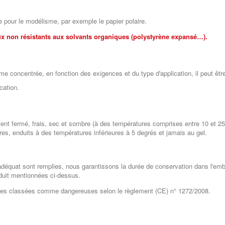
e pour le modélisme, par exemple le papier polaire.
ux non résistants aux solvants organiques (polystyrène expansé…).
rme concentrée, en fonction des exigences et du type d'application, il peut êt
cation.
t fermé, frais, sec et sombre (à des températures comprises entre 10 et 2
res, enduits à des températures inférieures à 5 degrés et jamais au gel.
adéquat sont remplies, nous garantissons la durée de conservation dans l'emb
oduit mentionnées ci-dessus.
nces classées comme dangereuses selon le règlement (CE) n° 1272/2008.