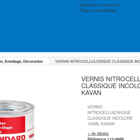
Matériaux composites
Plaques métalliques
lm, Entoilage, Décoration
VERNIS NITROCELLULOSIQUE CLASSIQUE IN
VERNIS NITROCEL
CLASSIQUE INCOL
KAVAN
VERNIS
NITROCELLULOSIQUE
CLASSIQUE INCOLORE
100ML KAVAN
+ de détails
Référence 112-9988