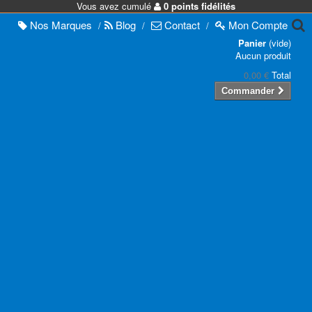
Vous avez cumulé
0 points fidélités
Nos
Marques
Blog
Contact
Mon
Compte
/
/
/
Panier
(vide)
Aucun produit
0,00 €
Total
Commander