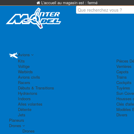
L'accueil au magasin est :
fermé
Avions
Kits
Pièces Dé
Voltige
Verrières
Warbirds
Capots
Avions civils
Trains
Racers
Cockpits
Débuts & Transitions
Tuyères
Hydravions
Sun Cove
Indoors
Housses d
Ailes volantes
Clés d'aile
Détente
Modèles 
Jets
Divers
Planeurs
Drones
Drones