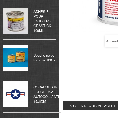
ADHESIF
POUR
ENTOILAGE
ORASTICK
100ML
Agrand
Bouche pores
incolore 100ml
COCARDE AIR
FORCE USAF
AUTOCOLLANTE
15x8CM
LES CLIENTS QUI ONT ACHET