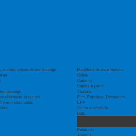
, durites, prises de remplissage
Matériaux de construction
ires
Colles
s
Carbone
Cordes à piano
 remplissage
Visserie
s réservoirs et durites
Film, Entoilage, Décoration
thermorétractables
EPP
ilote
Velcro & adhésifs
Bois
Balsa
Contre-plaqué
Peintures
Aimants