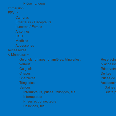
Pièce Tandem
Immersion
FPV
Cameras
Emetteurs / Récepteurs
Lunettes / Ecrans
Antennes
OSD
Modèles
Accessoires
Accessoires
& Matériaux
Guignols, chapes, charnières, tringleries,
Réservoirs
verrous...
& accesso
Guignols
Réservoir
Chapes
Durites
Charnières
Prises de
Tringleries
Accessoire
Verrous
Gaines 
Interrupteurs, prises, rallonges, fils, ...
Buste p
Interrupteurs
Prises et connecteurs
Rallonges, fils