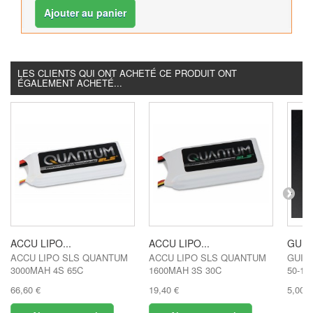
Ajouter au panier
LES CLIENTS QUI ONT ACHETÉ CE PRODUIT ONT
ÉGALEMENT ACHETÉ...
ACCU LIPO...
ACCU LIPO...
GUIG
ACCU LIPO SLS QUANTUM
ACCU LIPO SLS QUANTUM
GUIG
3000MAH 4S 65C
1600MAH 3S 30C
50-10
66,60 €
19,40 €
5,00 €