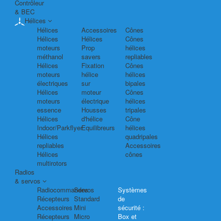
Contrôleur
& BEC
Hélices
Hélices
Accessoires
Cônes
Hélices
Hélices
Cônes
moteurs
Prop
hélices
méthanol
savers
repliables
Hélices
Fixation
Cônes
moteurs
hélice
hélices
électriques
sur
bipales
Hélices
moteur
Cônes
moteurs
électrique
hélices
essence
Housses
tripales
Hélices
d'hélice
Cône
Indoor/Parkflyer
Equilibreurs
hélices
Hélices
quadripales
repliables
Accessoires
Hélices
cônes
multirotors
Radios
& servos
Radiocommandes
Servos
Systèmes
Récepteurs
Standard
de
Accessoires
Mini
sécurité :
Récepteurs
Micro
Box et