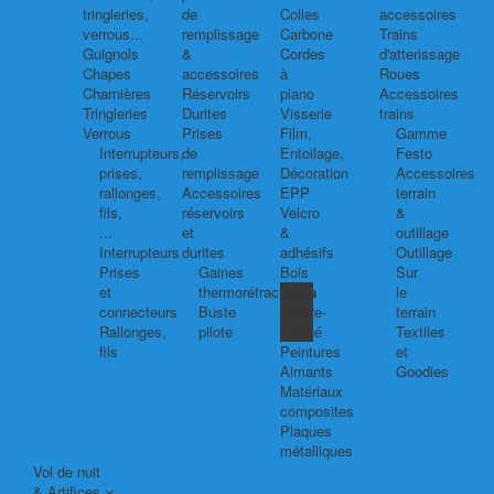
tringleries,
de
Colles
accessoires
verrous...
remplissage
Carbone
Trains
Guignols
&
Cordes
d'atterissage
Chapes
accessoires
à
Roues
Charnières
Réservoirs
piano
Accessoires
Tringleries
Durites
Visserie
trains
Verrous
Prises
Film,
Gamme
Interrupteurs,
de
Entoilage,
Festo
prises,
remplissage
Décoration
Accessoires
rallonges,
Accessoires
EPP
terrain
fils,
réservoirs
Velcro
&
...
et
&
outillage
Interrupteurs
durites
adhésifs
Outillage
Prises
Gaines
Bois
Sur
et
thermorétractables
Balsa
le
connecteurs
Buste
Contre-
terrain
Rallonges,
pilote
plaqué
Textiles
fils
Peintures
et
Aimants
Goodies
Matériaux
composites
Plaques
métalliques
Vol de nuit
& Artifices