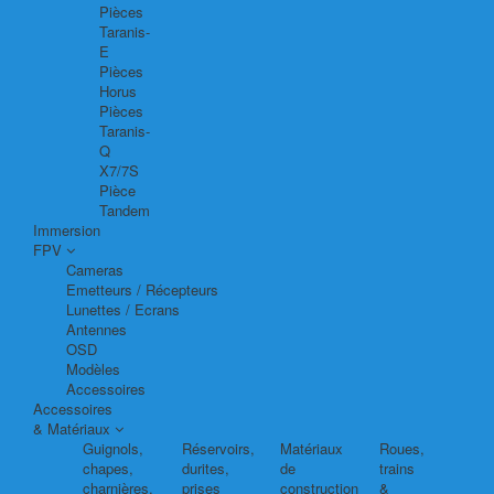
Pièces
Taranis-
E
Pièces
Horus
Pièces
Taranis-
Q
X7/7S
Pièce
Tandem
Immersion
FPV
Cameras
Emetteurs / Récepteurs
Lunettes / Ecrans
Antennes
OSD
Modèles
Accessoires
Accessoires
& Matériaux
Guignols,
Réservoirs,
Matériaux
Roues,
chapes,
durites,
de
trains
charnières,
prises
construction
&