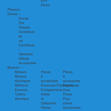
EPP
Divers
Planeurs
Drones
Drones
Kits
Chassis
Contrôleurs
de
vol
Contrôleurs
/
Variateurs
Hélices
Accessoires
Moteurs
Moteurs
Pièces
Pièces
Moteurs
&
&
électriques
accessoires
accessoires
Méthanol
Essences/Thermiques
Electriques
Essence
Echappements
Axes
Turbine
Huiles
Prises
électrique
et
Prop
Carburants
savers
Pièces
Accessoires