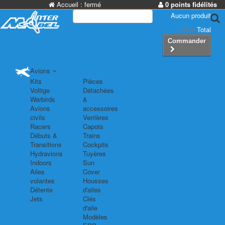
Accueil :
fermé
0 points fidélités
Aucun produit
0,00 €
Total
Commander
Avions
Kits
Pièces
Voltige
Détachées
Warbirds
&
Avions
accessoires
civils
Verrières
Racers
Capots
Débuts &
Trains
Transitions
Cockpits
Hydravions
Tuyères
Indoors
Sun
Ailes
Cover
volantes
Housses
Détente
d'ailes
Jets
Clés
d'aile
Modèles