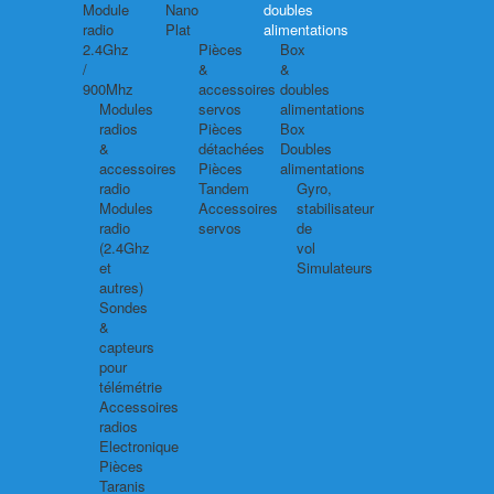
Module
Nano
doubles
radio
Plat
alimentations
2.4Ghz
Pièces
Box
/
&
&
900Mhz
accessoires
doubles
Modules
servos
alimentations
radios
Pièces
Box
&
détachées
Doubles
accessoires
Pièces
alimentations
radio
Tandem
Gyro,
Modules
Accessoires
stabilisateur
radio
servos
de
(2.4Ghz
vol
et
Simulateurs
autres)
Sondes
&
capteurs
pour
télémétrie
Accessoires
radios
Electronique
Pièces
Taranis