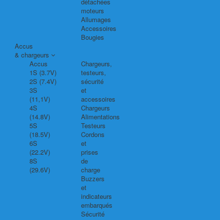
détachées
moteurs
Allumages
Accessoires
Bougies
Accus
& chargeurs
Accus
Chargeurs,
1S (3.7V)
testeurs,
2S (7.4V)
sécurité
3S
et
(11,1V)
accessoires
4S
Chargeurs
(14.8V)
Alimentations
5S
Testeurs
(18.5V)
Cordons
6S
et
(22.2V)
prises
8S
de
(29.6V)
charge
Buzzers
et
indicateurs
embarqués
Sécurité