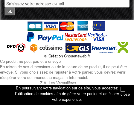
ok
© Création
Chouetteweb.fr
Ce produit ne peut pas être envoyé
En raison de ses dimensions ou de la nature de ce produit, il ne peut être
envoyé. Si vous choisissez de l'ajouter à votre panier, vous devrez venir
récupérer votre commande au magasin Intermodel.
Z.A. Les Varouillères
rue des artisans
En poursuivant votre navigation sur ce site, vous acceptez
76330 Petiville
l’utilisation de cookies afin de gérer votre panier et améliorer
votre expérience.
Annuler
Ajouter au panier