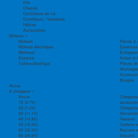
Kits
Chassis
Contrôleurs de vol
Contrôleurs / Variateurs
Hélices
Accessoires
Moteurs
Moteurs
Pièces & 
Moteurs électriques
Essences
Méthanol
Echappem
Essence
Huiles et 
Turbine électrique
Pièces dé
Allumage
Accessoir
Bougies
Accus
& chargeurs
Accus
Chargeurs,
1S (3.7V)
accessoir
2S (7.4V)
Chargeurs
3S (11,1V)
Alimentat
4S (14.8V)
Testeurs
5S (18.5V)
Cordons e
6S (22.2V)
Buzzers e
8S (29.6V)
Sécurité