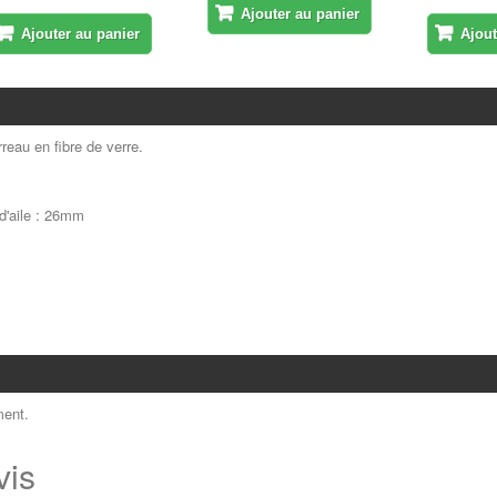
Ajouter au panier
Ajouter au panier
Ajout
reau en fibre de verre.
d'aile : 26mm
ent.
vis