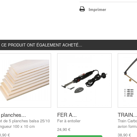
Imprimer
É CE PRODUIT ONT ÉGALEMENT ACHETÉ...
 planches...
FER A...
TRAIN..
ot de 5 planches balsa 25/10
Fer à entoiler
Train Carbo
ongueur 100 x 10 cm
avion form
24,90 €
0,90 €
38,90 €