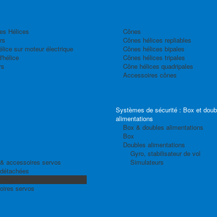
es Hélices
Cônes
rs
Cônes hélices repliables
élice sur moteur électrique
Cônes hélices bipales
'hélice
Cônes hélices tripales
rs
Cône hélices quadripales
Accessoires cônes
Systèmes de sécurité : Box et doub
alimentations
Box & doubles alimentations
Box
Doubles alimentations
Gyro, stabilisateur de vol
& accessoires servos
Simulateurs
 détachées
 Tandem
oires servos