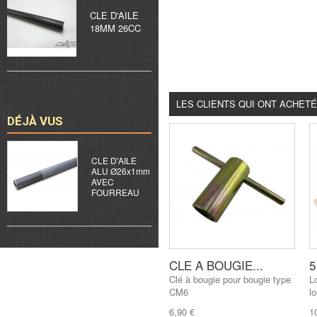
CLE D'AILE
18MM 26CC
LES CLIENTS QUI ONT ACHET
DÉJÀ VUS
CLE D'AILE
ALU Ø26x1mm
AVEC
FOURREAU
CLE A BOUGIE...
5
Clé à bougie pour bougie type
L
CM6
l
6,90 €
1