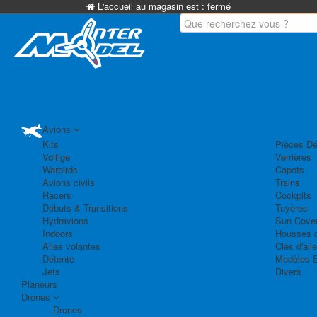
L'accueil au magasin est :
fermé
Avions
Kits
Pièces Dé
Voltige
Verrières
Warbirds
Capots
Avions civils
Trains
Racers
Cockpits
Débuts & Transitions
Tuyères
Hydravions
Sun Cove
Indoors
Housses d
Ailes volantes
Clés d'aile
Détente
Modèles 
Jets
Divers
Planeurs
Drones
Drones