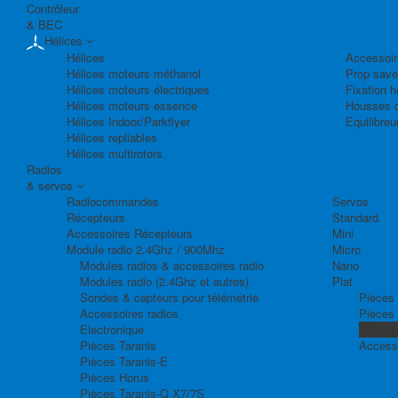
Contrôleur
& BEC
Hélices
Hélices
Accessoir
Hélices moteurs méthanol
Prop save
Hélices moteurs électriques
Fixation h
Hélices moteurs essence
Housses d
Hélices Indoor/Parkflyer
Equilibreu
Hélices repliables
Hélices multirotors
Radios
& servos
Radiocommandes
Servos
Récepteurs
Standard
Accessoires Récepteurs
Mini
Module radio 2.4Ghz / 900Mhz
Micro
Modules radios & accessoires radio
Nano
Modules radio (2.4Ghz et autres)
Plat
Sondes & capteurs pour télémétrie
Pièces 
Accessoires radios
Pièces
Electronique
Pièces
Pièces Taranis
Access
Pièces Taranis-E
Pièces Horus
Pièces Taranis-Q X7/7S