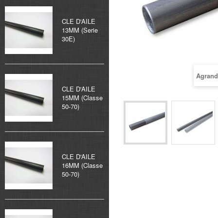
CLE D'AILE
13MM (Serie
30E)
Agrand
CLE D'AILE
15MM (Classe
50-70)
CLE D'AILE
16MM (Classe
50-70)