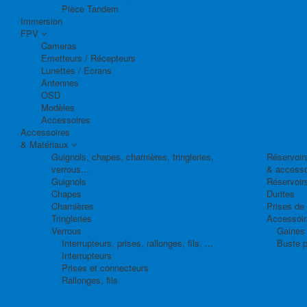
Pièce Tandem
Immersion
FPV
Cameras
Emetteurs / Récepteurs
Lunettes / Ecrans
Antennes
OSD
Modèles
Accessoires
Accessoires
& Matériaux
Guignols, chapes, charnières, tringleries,
Réservoirs
verrous...
& accesso
Guignols
Réservoir
Chapes
Durites
Charnières
Prises de
Tringleries
Accessoire
Verrous
Gaines 
Interrupteurs, prises, rallonges, fils, ...
Buste p
Interrupteurs
Prises et connecteurs
Rallonges, fils