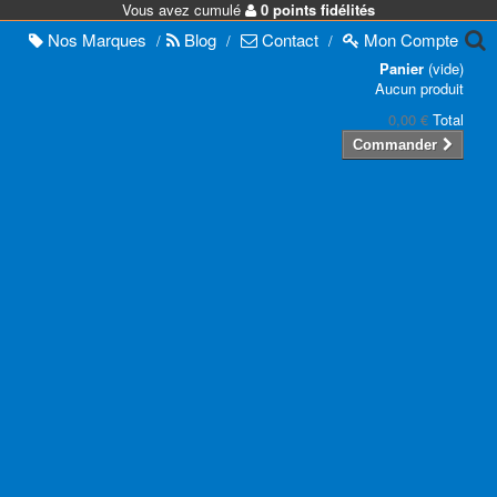
Vous avez cumulé
0 points fidélités
Nos
Marques
Blog
Contact
Mon
Compte
/
/
/
Panier
(vide)
Aucun produit
0,00 €
Total
Commander