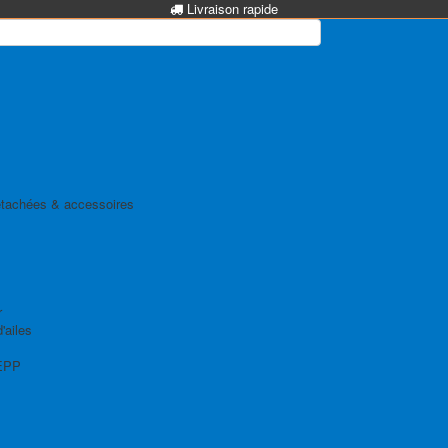
Livraison rapide
tachées & accessoires
r
'ailes
EPP