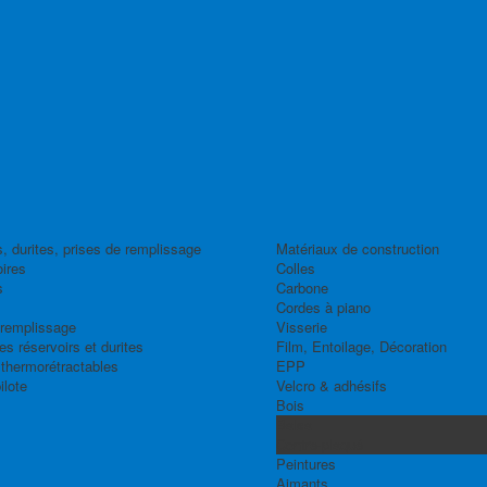
, durites, prises de remplissage
Matériaux de construction
ires
Colles
s
Carbone
Cordes à piano
 remplissage
Visserie
s réservoirs et durites
Film, Entoilage, Décoration
thermorétractables
EPP
ilote
Velcro & adhésifs
Bois
Balsa
Contre-plaqué
Peintures
Aimants