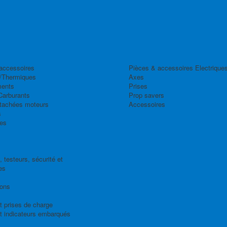
accessoires
Pièces & accessoires Electrique
/Thermiques
Axes
ents
Prises
Carburants
Prop savers
tachées moteurs
Accessoires
s
es
 testeurs, sécurité et
es
ions
t prises de charge
t indicateurs embarqués