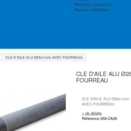
Matériaux composites
Plaques métalliques
CLE D'AILE ALU Ø26x1mm AVEC FOURREAU
CLE D'AILE ALU Ø
FOURREAU
CLE D'AILE ALU Ø26x1mm
AVEC FOURREAU
+ de détails
Référence 259-CA26